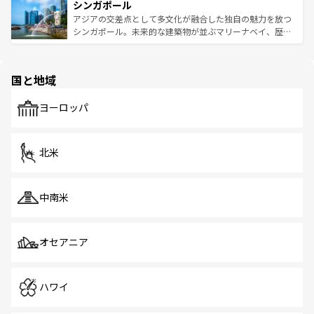
参照してほしい。
シンガポール
激する。気候は一年中温暖で、どの季節にも異なる楽しみ
み、どこを訪れても感動するはず。観光スポットが密集し
が待っている。親しみやすいタイの人々、仏教を中心とし
ており、効率よく見どころを回れるのも魅力。息をのむよ
アジアの交差点として多文化が融合した独自の魅力を放つ
た文化、そして多様な観光資源が、訪れる旅人を魅了し続
うな絶景から文化的な体験まで、香港を存分に楽しみ尽く
シンガポール。未来的な建築物が並ぶマリーナベイ、歴史
ける。 なお、新着のタイ情報は
コンテンツ一覧
を参照して
そう。 なお、新着の香港情報は
コンテンツ一覧
を参照して
と伝統を感じられるエスニックタウン、多数の緑豊かな公
ほしい。
ほしい。
園や自然保護区など、自然が調和した近代的な景観と文化
の多様性あふれるカラフルな町は、どこを歩いても新しい
国と地域
発見がある。さらに、治安のよさや充実した公共交通機関
も、旅行者にとっては魅力的なポイント。グルメも豊富
で、ホーカーズは地元の風情を楽しめる外せないスポット
ヨーロッパ
だ。訪れる人を飽きさせないシンガポールで、多様な魅力
を体感しよう。 なお、新着のシンガポール情報は
コンテン
ツ一覧
を参照してほしい。
北米
中南米
オセアニア
ハワイ