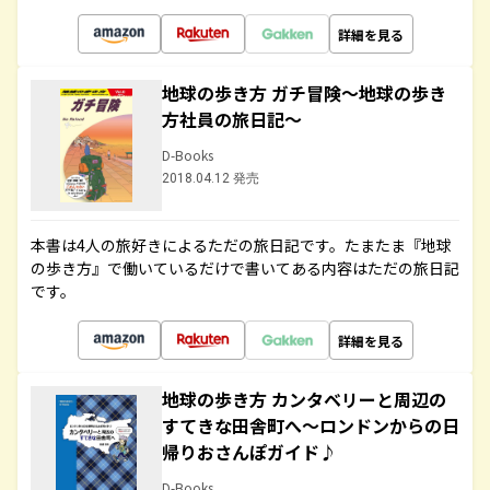
詳細を見る
地球の歩き方 ガチ冒険～地球の歩き
方社員の旅日記～
D-Books
2018.04.12 発売
本書は4人の旅好きによるただの旅日記です。たまたま『地球
の歩き方』で働いているだけで書いてある内容はただの旅日記
です。
詳細を見る
地球の歩き方 カンタベリーと周辺の
すてきな田舎町へ～ロンドンからの日
帰りおさんぽガイド♪
D-Books