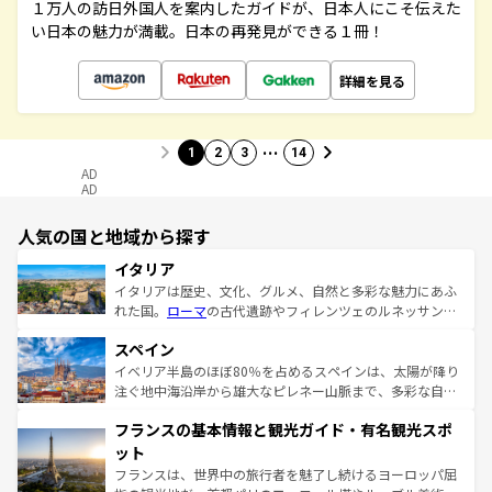
１万人の訪日外国人を案内したガイドが、日本人にこそ伝えた
い日本の魅力が満載。日本の再発見ができる１冊！
詳細を見る
…
1
2
3
14
AD
AD
人気の国と地域から探す
イタリア
イタリアは歴史、文化、グルメ、自然と多彩な魅力にあふ
れた国。
ローマ
の古代遺跡やフィレンツェのルネッサンス
美術、ヴェネツィアの運河など、歴史あるスポットはもち
スペイン
ろん、トスカーナの美しい田園風景やアマルフィ海岸の絶
景など、自然景観も見逃せない。観光の合間には、本場の
イベリア半島のほぼ80％を占めるスペインは、太陽が降り
ピザやパスタなど、絶品のイタリア料理を堪能することも
注ぐ地中海沿岸から雄大なピレネー山脈まで、多彩な自然
できる。朝目覚めてから夜眠るまで、すべての瞬間を楽し
と文化が詰まったヨーロッパ屈指の旅行先だ。多様な地域
フランスの基本情報と観光ガイド・有名観光スポ
ませてくれるイタリアで、忘れられない旅をしてみよう！
文化が根付くこの国では、情熱的なフラメンコ、熱気あふ
なお、新着のイタリア情報は
コンテンツ一覧
を参照してほ
れる闘牛、そして美味しいタパスが生活の一部となってい
ット
しい。
る。首都マドリードの洗練された雰囲気や、バルセロナの
フランスは、世界中の旅行者を魅了し続けるヨーロッパ屈
アートに溢れた街角から、地方では古代ローマ遺跡や中世