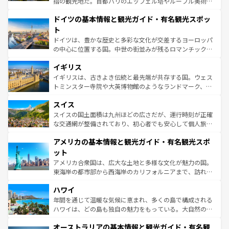
指の観光地だ。首都パリのエッフェル塔やルーブル美術館
の城塞都市、穏やかなビーチリゾートまで多彩な表情を見
といった象徴的なスポットから、田舎町の古風な美しさま
せる。地方によって風土や気候が異なるスペインはその個
ドイツの基本情報と観光ガイド・有名観光スポッ
で、幅広い魅力が詰まっている。華麗な宮殿、歴史的な大
性で訪れる人を魅了する。 なお、新着のスペイン情報は
コ
聖堂、美しいビーチ、そして豊かな自然が、訪れる者を心
ト
ンテンツ一覧
を参照してほしい。
から魅了する。また、フランスは美食の国としても知ら
ドイツは、豊かな歴史と多彩な文化が交差するヨーロッパ
れ、フランス料理はユネスコ無形文化遺産にも登録されて
の中心に位置する国。中世の街並みが残るロマンチック街
いる。シャンパンの発祥地であるランス、プロヴァンスの
道から、未来を先取りするようなモダンな都市まで多様な
香り高いラベンダー畑など、多彩な楽しみ方が可能だ。さ
イギリス
顔を持つこの国は、どこを歩いても飽きることがない。ベ
らに、パリ以外の地域にも魅力が溢れており、どの街角に
ルリンの文化的活気、バイエルン州のアルプスの絶景、そ
イギリスは、古きよき伝統と最先端が共存する国。ウェス
も豊かな歴史と文化が息づいている。パリ以外の個性あふ
してライン川沿いのワイン畑といった風景は必見。ビール
トミンスター寺院や大英博物館のようなランドマーク、歴
れる地方に足を運ぶとそれぞれで全く異なる文化を体験で
とソーセージを味わいながら地元の人と過ごす楽しい時間
史ある大学都市、美しい丘陵地帯や牧歌的な風景など、エ
きるだろう。 なお、新着のフランス情報は
コンテンツ一覧
スイス
は、お酒好きな人にはぜひ体験してほしい。 なお、新着の
リアごとに異なる魅力がある。また、優雅なアフタヌーン
を参照してほしい。
ドイツ情報は
コンテンツ一覧
を参照してほしい。
ティー、ビール好きにはたまらない英国パブ、サッカー観
スイスの国土面積は九州ほどの広さだが、運行時刻が正確
戦など、本場だからこそできる体験も豊富。イギリスを旅
な交通網が整備されており、初心者でも安心して個人旅行
して楽しみつくそう。 なお、新着のイギリス情報は
コンテ
を楽しめる。日本同様に時刻表どおりの旅が可能だ。中世
アメリカの基本情報と観光ガイド・有名観光スポ
ンツ一覧
を参照してほしい。
の建物がそのまま残る町や、スイスならではのユニークな
博物館もあり、アルプス観光だけでなく町歩きも満喫する
ット
ことができる。国民の所得が高いため物価も高いが、旅行
アメリカ合衆国は、広大な土地と多様な文化が魅力の国。
者向けの交通パス提供のサービスもあり、うまく活用すれ
東海岸の都市部から西海岸のカリフォルニアまで、訪れる
ば市内交通費無料で観光を楽しむこともできる。 なお、新
場所ごとに異なる風景と体験が待っている。ニューヨーク
着のスイス情報は
コンテンツ一覧
を参照してほしい。
ハワイ
のような巨大都市は、観光、ショッピング、エンターテイ
ンメントが詰まった刺激的なスポットだ。一方、アメリカ
年間を通じて温暖な気候に恵まれ、多くの島で構成される
西部には大自然が広がり、グランドキャニオンやイエロー
ハワイは、どの島も独自の魅力をもっている。大自然の神
ストーン国立公園といった絶景が堪能できる。さらに、南
秘を感じたいなら、火山が生み出した壮大な景観を誇るハ
オーストラリアの基本情報と観光ガイド・有名観
部のニューオーリンズでは、音楽と美食が融合した独特の
ワイ島は見逃せない。また、定番の観光地といえばオアフ