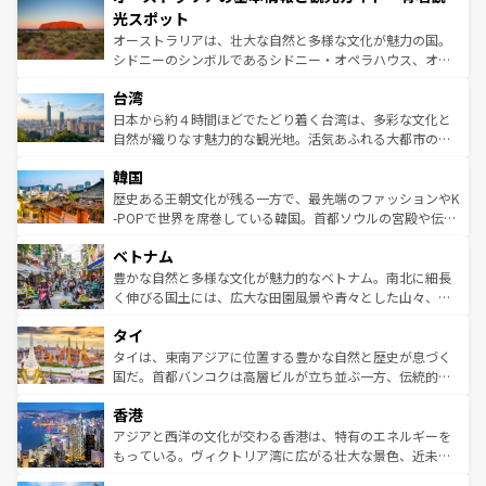
文化が魅力。旅行者はアメリカの各地域で異なる魅力を楽
島だが、静かな自然を求めるならマウイ島やカウアイ島が
光スポット
しみながら、その多様性と豊かな歴史を感じることができ
おすすめ。エメラルドグリーンに輝く海をはじめ、豊かな
オーストラリアは、壮大な自然と多様な文化が魅力の国。
るだろう。車でのロードトリップや列車の旅も、アメリカ
文化や歴史が息づいている。「アロハスピリット」と呼ば
シドニーのシンボルであるシドニー・オペラハウス、オー
ならではの贅沢な旅のスタイルだ。 なお、新着のアメリカ
れるおもてなしの心で訪れる人々を迎えてくれるハワイの
ストラリア東海岸北部に広がる大サンゴ礁地帯グレートバ
情報は
コンテンツ一覧
を参照してほしい。
人々、おいしいローカルフードやハワイアンミュージッ
台湾
リアリーフや大陸中央部にそびえるウルル（エアーズロッ
ク、伝統的なフラダンスなど、すべてがハワイの魅力を彩
ク）、タスマニアの美しい原生林やケアンズの熱帯雨林な
日本から約４時間ほどでたどり着く台湾は、多彩な文化と
っている。訪れるたびに新しい発見と感動が待っているハ
ど、見どころがたくさん。また、カフェやワイン、オージ
自然が織りなす魅力的な観光地。活気あふれる大都市の台
ワイを、存分に味わってほしい。 なお、新着のハワイ情報
ービーフなどの食文化も豊かで、美味しいものであふれて
北やノスタルジックな町並みが人気な九份（ジォウフェ
は
コンテンツ一覧
を参照してほしい。
韓国
いる。アクティビティも充実しており、サーフィンやダイ
ン）、静ひつな山岳地帯である台湾東部など、都市の喧騒
ビング、ハイキングなど、アウトドア好きにはたまらな
と山間の静けさが共存しており、訪れる人に新しい発見と
歴史ある王朝文化が残る一方で、最先端のファッションやK
い。オーストラリアの多彩な魅力を存分に味わいつくそ
驚きをもたらしてくれる。また、奥深い台湾の食文化も魅
-POPで世界を席巻している韓国。首都ソウルの宮殿や伝統
う。 なお、新着のオーストラリア情報は
コンテンツ一覧
を
力で、夜市などの屋台グルメから高級料理、ヘルシーで美
家屋が並ぶエリアでは韓国の歴史と文化に浸ることがで
参照してほしい。
ベトナム
容にもいいと評判のスイーツなど、バラエティ豊かな料理
き、地方に足を延ばせば四季折々の自然美を楽しむことが
が味わえる。 なお、新着の台湾情報は
コンテンツ一覧
を参
できる。そして、キムチや焼肉、絶品のストリートフード
豊かな自然と多様な文化が魅力的なベトナム。南北に細長
照してほしい。
まで、さまざまな韓国料理が待っている。夜には、韓国な
く伸びる国土には、広大な田園風景や青々とした山々、世
らではのナイトライフも堪能できる。あたたかいホスピタ
界遺産に登録された壮大な自然景観が点在し、都市部では
タイ
リティに包まれながら、韓国の多彩な魅力を心ゆくまで味
急速な発展と共に伝統が息づく。ハノイの古い町並みやホ
わってみてほしい。 なお、新着の韓国情報は
コンテンツ一
ーチミン市のフランス統治時代の建物も、独特の雰囲気を
タイは、東南アジアに位置する豊かな自然と歴史が息づく
覧
を参照してほしい。
醸し出している。また、バラエティの豊かさとおいしさで
国だ。首都バンコクは高層ビルが立ち並ぶ一方、伝統的な
世界中の食通を魅了してやまないベトナム料理も魅力のひ
寺院や市場がいたるところに点在し、古きよき文化と現代
香港
とつ。フォーやバインミー、ベトナムコーヒーなどは、ぜ
の活気が交差している。北部ではチェンマイなどの山岳地
ひ現地で味わいたい。どの地域を訪れてもあたたかい人々
帯で自然と触れ合い、南部ではプーケットやクラビの美し
アジアと西洋の文化が交わる香港は、特有のエネルギーを
が旅行者を迎えてくれるので、きっと忘れられない旅にな
いビーチでリゾート気分を楽しむことができる。タイ料理
もっている。ヴィクトリア湾に広がる壮大な景色、近未来
るはずだ。 なお、新着のベトナム情報は
コンテンツ一覧
を
は世界的に有名で、屋台から高級レストランまで味覚を刺
的なアートスポット、そして歴史と現代が融合した町並