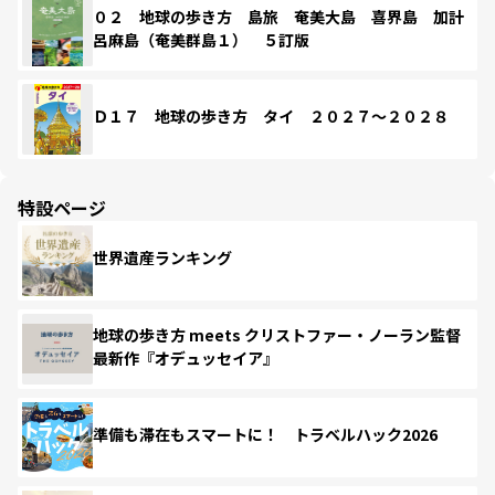
０２ 地球の歩き方 島旅 奄美大島 喜界島 加計
呂麻島（奄美群島１） ５訂版
Ｄ１７ 地球の歩き方 タイ ２０２７～２０２８
特設ページ
世界遺産ランキング
地球の歩き方 meets クリストファー・ノーラン監督
最新作『オデュッセイア』
準備も滞在もスマートに！ トラベルハック2026