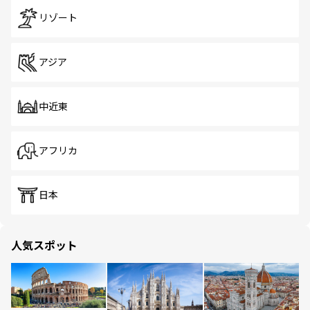
リゾート
アジア
中近東
アフリカ
日本
人気スポット