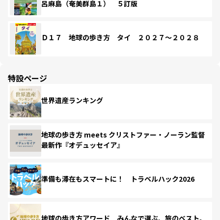
呂麻島（奄美群島１） ５訂版
Ｄ１７ 地球の歩き方 タイ ２０２７～２０２８
特設ページ
世界遺産ランキング
地球の歩き方 meets クリストファー・ノーラン監督
最新作『オデュッセイア』
準備も滞在もスマートに！ トラベルハック2026
地球の歩き方アワード みんなで選ぶ、旅のベスト。