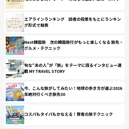
エアラインランキング 読者の投票をもとにランキン
グ形式で発表
Next韓国旅 次の韓国旅行がもっと楽しくなる 旅先・
グルメ・テクニック
旬な“あの人”が「旅」をテーマに語るインタビュー連
載 MY TRAVEL STORY
今、こんな旅がしてみたい！地球の歩き方が選ぶ2026
年絶対行くべき旅先30
コスパもタイパもかなえる！賢者の旅テクニック