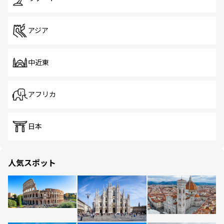
アジア
中近東
アフリカ
日本
人気スポット