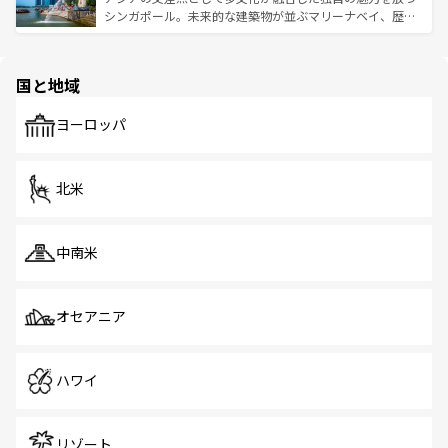
た文化、そして多様な観光資源が、訪れる旅人を魅了し続
うな絶景から文化的な体験まで、香港を存分に楽しみ尽く
シンガポール。未来的な建築物が並ぶマリーナベイ、歴史
ける。 なお、新着のタイ情報は
コンテンツ一覧
を参照して
そう。 なお、新着の香港情報は
コンテンツ一覧
を参照して
と伝統を感じられるエスニックタウン、多数の緑豊かな公
ほしい。
ほしい。
園や自然保護区など、自然が調和した近代的な景観と文化
の多様性あふれるカラフルな町は、どこを歩いても新しい
国と地域
発見がある。さらに、治安のよさや充実した公共交通機関
も、旅行者にとっては魅力的なポイント。グルメも豊富
で、ホーカーズは地元の風情を楽しめる外せないスポット
ヨーロッパ
だ。訪れる人を飽きさせないシンガポールで、多様な魅力
を体感しよう。 なお、新着のシンガポール情報は
コンテン
ツ一覧
を参照してほしい。
北米
中南米
オセアニア
ハワイ
リゾート