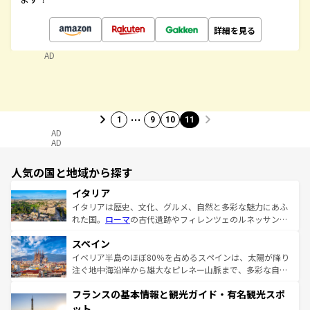
詳細を見る
AD
…
1
9
10
11
AD
AD
人気の国と地域から探す
イタリア
イタリアは歴史、文化、グルメ、自然と多彩な魅力にあふ
れた国。
ローマ
の古代遺跡やフィレンツェのルネッサンス
美術、ヴェネツィアの運河など、歴史あるスポットはもち
スペイン
ろん、トスカーナの美しい田園風景やアマルフィ海岸の絶
景など、自然景観も見逃せない。観光の合間には、本場の
イベリア半島のほぼ80％を占めるスペインは、太陽が降り
ピザやパスタなど、絶品のイタリア料理を堪能することも
注ぐ地中海沿岸から雄大なピレネー山脈まで、多彩な自然
できる。朝目覚めてから夜眠るまで、すべての瞬間を楽し
と文化が詰まったヨーロッパ屈指の旅行先だ。多様な地域
フランスの基本情報と観光ガイド・有名観光スポ
ませてくれるイタリアで、忘れられない旅をしてみよう！
文化が根付くこの国では、情熱的なフラメンコ、熱気あふ
なお、新着のイタリア情報は
コンテンツ一覧
を参照してほ
れる闘牛、そして美味しいタパスが生活の一部となってい
ット