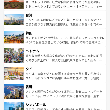
文化が魅力。旅行者はアメリカの各地域で異なる魅力を楽
島だが、静かな自然を求めるならマウイ島やカウアイ島が
オーストラリアは、壮大な自然と多様な文化が魅力の国。
しみながら、その多様性と豊かな歴史を感じることができ
おすすめ。エメラルドグリーンに輝く海をはじめ、豊かな
シドニーのシンボルであるシドニー・オペラハウス、オー
るだろう。車でのロードトリップや列車の旅も、アメリカ
文化や歴史が息づいている。「アロハスピリット」と呼ば
ストラリア東海岸北部に広がる大サンゴ礁地帯グレートバ
ならではの贅沢な旅のスタイルだ。 なお、新着のアメリカ
台湾
れるおもてなしの心で訪れる人々を迎えてくれるハワイの
リアリーフや大陸中央部にそびえるウルル（エアーズロッ
情報は
コンテンツ一覧
を参照してほしい。
人々、おいしいローカルフードやハワイアンミュージッ
ク）、タスマニアの美しい原生林やケアンズの熱帯雨林な
日本から約４時間ほどでたどり着く台湾は、多彩な文化と
ク、伝統的なフラダンスなど、すべてがハワイの魅力を彩
ど、見どころがたくさん。また、カフェやワイン、オージ
自然が織りなす魅力的な観光地。活気あふれる大都市の台
っている。訪れるたびに新しい発見と感動が待っているハ
ービーフなどの食文化も豊かで、美味しいものであふれて
北やノスタルジックな町並みが人気な九份（ジォウフェ
ワイを、存分に味わってほしい。 なお、新着のハワイ情報
韓国
いる。アクティビティも充実しており、サーフィンやダイ
ン）、静ひつな山岳地帯である台湾東部など、都市の喧騒
は
コンテンツ一覧
を参照してほしい。
ビング、ハイキングなど、アウトドア好きにはたまらな
と山間の静けさが共存しており、訪れる人に新しい発見と
歴史ある王朝文化が残る一方で、最先端のファッションやK
い。オーストラリアの多彩な魅力を存分に味わいつくそ
驚きをもたらしてくれる。また、奥深い台湾の食文化も魅
-POPで世界を席巻している韓国。首都ソウルの宮殿や伝統
う。 なお、新着のオーストラリア情報は
コンテンツ一覧
を
力で、夜市などの屋台グルメから高級料理、ヘルシーで美
家屋が並ぶエリアでは韓国の歴史と文化に浸ることがで
参照してほしい。
ベトナム
容にもいいと評判のスイーツなど、バラエティ豊かな料理
き、地方に足を延ばせば四季折々の自然美を楽しむことが
が味わえる。 なお、新着の台湾情報は
コンテンツ一覧
を参
できる。そして、キムチや焼肉、絶品のストリートフード
豊かな自然と多様な文化が魅力的なベトナム。南北に細長
照してほしい。
まで、さまざまな韓国料理が待っている。夜には、韓国な
く伸びる国土には、広大な田園風景や青々とした山々、世
らではのナイトライフも堪能できる。あたたかいホスピタ
界遺産に登録された壮大な自然景観が点在し、都市部では
タイ
リティに包まれながら、韓国の多彩な魅力を心ゆくまで味
急速な発展と共に伝統が息づく。ハノイの古い町並みやホ
わってみてほしい。 なお、新着の韓国情報は
コンテンツ一
ーチミン市のフランス統治時代の建物も、独特の雰囲気を
タイは、東南アジアに位置する豊かな自然と歴史が息づく
覧
を参照してほしい。
醸し出している。また、バラエティの豊かさとおいしさで
国だ。首都バンコクは高層ビルが立ち並ぶ一方、伝統的な
世界中の食通を魅了してやまないベトナム料理も魅力のひ
寺院や市場がいたるところに点在し、古きよき文化と現代
香港
とつ。フォーやバインミー、ベトナムコーヒーなどは、ぜ
の活気が交差している。北部ではチェンマイなどの山岳地
ひ現地で味わいたい。どの地域を訪れてもあたたかい人々
帯で自然と触れ合い、南部ではプーケットやクラビの美し
アジアと西洋の文化が交わる香港は、特有のエネルギーを
が旅行者を迎えてくれるので、きっと忘れられない旅にな
いビーチでリゾート気分を楽しむことができる。タイ料理
もっている。ヴィクトリア湾に広がる壮大な景色、近未来
るはずだ。 なお、新着のベトナム情報は
コンテンツ一覧
を
は世界的に有名で、屋台から高級レストランまで味覚を刺
的なアートスポット、そして歴史と現代が融合した町並
参照してほしい。
シンガポール
激する。気候は一年中温暖で、どの季節にも異なる楽しみ
み、どこを訪れても感動するはず。観光スポットが密集し
が待っている。親しみやすいタイの人々、仏教を中心とし
ており、効率よく見どころを回れるのも魅力。息をのむよ
アジアの交差点として多文化が融合した独自の魅力を放つ