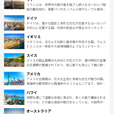
しい。
る。首都マドリードの洗練された雰囲気や、バルセロナの
フランスは、世界中の旅行者を魅了し続けるヨーロッパ屈
アートに溢れた街角から、地方では古代ローマ遺跡や中世
指の観光地だ。首都パリのエッフェル塔やルーブル美術館
の城塞都市、穏やかなビーチリゾートまで多彩な表情を見
といった象徴的なスポットから、田舎町の古風な美しさま
せる。地方によって風土や気候が異なるスペインはその個
ドイツ
で、幅広い魅力が詰まっている。華麗な宮殿、歴史的な大
性で訪れる人を魅了する。 なお、新着のスペイン情報は
コ
聖堂、美しいビーチ、そして豊かな自然が、訪れる者を心
ドイツは、豊かな歴史と多彩な文化が交差するヨーロッパ
ンテンツ一覧
を参照してほしい。
から魅了する。また、フランスは美食の国としても知ら
の中心に位置する国。中世の街並みが残るロマンチック街
れ、フランス料理はユネスコ無形文化遺産にも登録されて
道から、未来を先取りするようなモダンな都市まで多様な
イギリス
いる。シャンパンの発祥地であるランス、プロヴァンスの
顔を持つこの国は、どこを歩いても飽きることがない。ベ
香り高いラベンダー畑など、多彩な楽しみ方が可能だ。さ
ルリンの文化的活気、バイエルン州のアルプスの絶景、そ
イギリスは、古きよき伝統と最先端が共存する国。ウェス
らに、パリ以外の地域にも魅力が溢れており、どの街角に
してライン川沿いのワイン畑といった風景は必見。ビール
トミンスター寺院や大英博物館のようなランドマーク、歴
も豊かな歴史と文化が息づいている。パリ以外の個性あふ
とソーセージを味わいながら地元の人と過ごす楽しい時間
史ある大学都市、美しい丘陵地帯や牧歌的な風景など、エ
れる地方に足を運ぶとそれぞれで全く異なる文化を体験で
スイス
は、お酒好きな人にはぜひ体験してほしい。 なお、新着の
リアごとに異なる魅力がある。また、優雅なアフタヌーン
きるだろう。 なお、新着のフランス情報は
コンテンツ一覧
ドイツ情報は
コンテンツ一覧
を参照してほしい。
ティー、ビール好きにはたまらない英国パブ、サッカー観
スイスの国土面積は九州ほどの広さだが、運行時刻が正確
を参照してほしい。
戦など、本場だからこそできる体験も豊富。イギリスを旅
な交通網が整備されており、初心者でも安心して個人旅行
して楽しみつくそう。 なお、新着のイギリス情報は
コンテ
を楽しめる。日本同様に時刻表どおりの旅が可能だ。中世
アメリカ
ンツ一覧
を参照してほしい。
の建物がそのまま残る町や、スイスならではのユニークな
博物館もあり、アルプス観光だけでなく町歩きも満喫する
アメリカ合衆国は、広大な土地と多様な文化が魅力の国。
ことができる。国民の所得が高いため物価も高いが、旅行
東海岸の都市部から西海岸のカリフォルニアまで、訪れる
者向けの交通パス提供のサービスもあり、うまく活用すれ
場所ごとに異なる風景と体験が待っている。ニューヨーク
ハワイ
ば市内交通費無料で観光を楽しむこともできる。 なお、新
のような巨大都市は、観光、ショッピング、エンターテイ
着のスイス情報は
コンテンツ一覧
を参照してほしい。
ンメントが詰まった刺激的なスポットだ。一方、アメリカ
年間を通じて温暖な気候に恵まれ、多くの島で構成される
西部には大自然が広がり、グランドキャニオンやイエロー
ハワイは、どの島も独自の魅力をもっている。大自然の神
ストーン国立公園といった絶景が堪能できる。さらに、南
秘を感じたいなら、火山が生み出した壮大な景観を誇るハ
オーストラリア
部のニューオーリンズでは、音楽と美食が融合した独特の
ワイ島は見逃せない。また、定番の観光地といえばオアフ