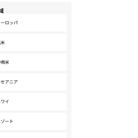
域
ヨーロッパ
北米
中南米
オセアニア
ハワイ
リゾート