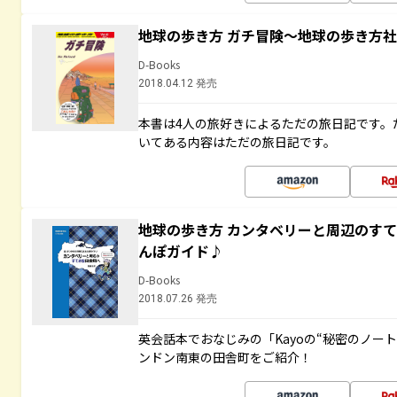
地球の歩き方 ガチ冒険～地球の歩き方
D-Books
2018.04.12 発売
本書は4人の旅好きによるただの旅日記です。
いてある内容はただの旅日記です。
地球の歩き方 カンタベリーと周辺のす
んぽガイド♪
D-Books
2018.07.26 発売
英会話本でおなじみの「Kayoの“秘密のノー
ンドン南東の田舎町をご紹介！