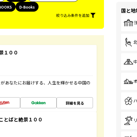
BOOKS
D-Books
国と地
絞り込み条件を追加
景１００
」があなたにお届けする、人生を輝かせる中国の
詳細を見る
ことばと絶景１００