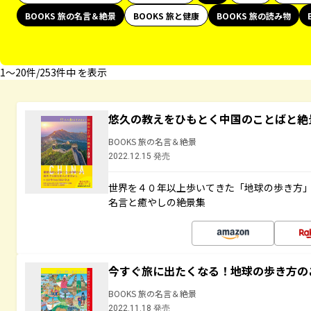
BOOKS 旅の名言＆絶景
BOOKS 旅と健康
BOOKS 旅の読み物
1〜20件/253件中 を表示
悠久の教えをひもとく中国のことばと絶
BOOKS 旅の名言＆絶景
2022.12.15 発売
世界を４０年以上歩いてきた「地球の歩き方
名言と癒やしの絶景集
今すぐ旅に出たくなる！地球の歩き方の
BOOKS 旅の名言＆絶景
2022.11.18 発売