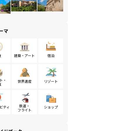
ーマ
食
建築・アート
宿泊
ト・
世界遺産
リゾート
戦
鉄道・
ビティ
ショップ
フライト