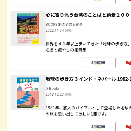
心に寄り添う台湾のことばと絶景１００
BOOKS 旅の名言＆絶景
2022.11.04 発売
世界を４０年以上歩いてきた「地球の歩き方
名言と癒やしの絶景集
地球の歩き方 3 インド・ネパール 1982
D-Books
2018.12.20 発売
1981年、旅人のバイブルとして登場した地
の旅を思い出して欲しい1冊です。