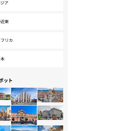
アジア
中近東
アフリカ
日本
ポット