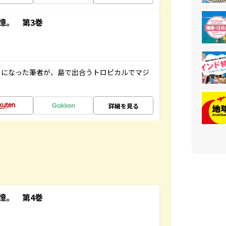
憶。 第3巻
とになった筆者が、島で出合うトロピカルでマジ
詳細を見る
憶。 第4巻