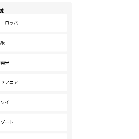
域
ヨーロッパ
北米
中南米
オセアニア
ハワイ
リゾート