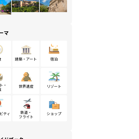
ーマ
食
建築・アート
宿泊
ト・
世界遺産
リゾート
戦
鉄道・
ビティ
ショップ
フライト