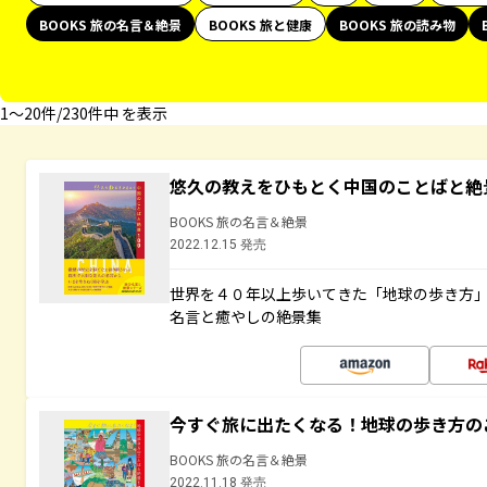
BOOKS 旅の名言＆絶景
BOOKS 旅と健康
BOOKS 旅の読み物
1〜20件/230件中 を表示
悠久の教えをひもとく中国のことばと絶
BOOKS 旅の名言＆絶景
2022.12.15 発売
世界を４０年以上歩いてきた「地球の歩き方
名言と癒やしの絶景集
今すぐ旅に出たくなる！地球の歩き方の
BOOKS 旅の名言＆絶景
2022.11.18 発売