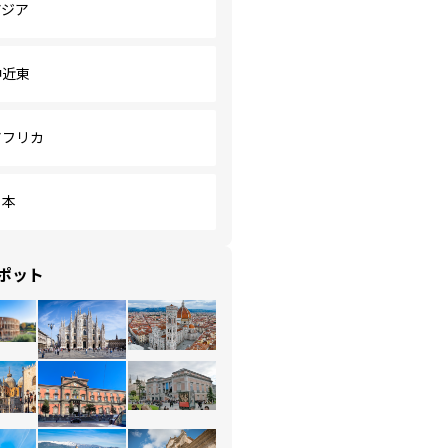
アジア
中近東
アフリカ
日本
ポット