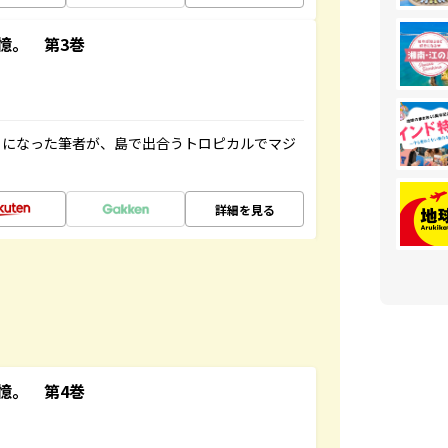
憶。 第3巻
とになった筆者が、島で出合うトロピカルでマジ
詳細を見る
憶。 第4巻