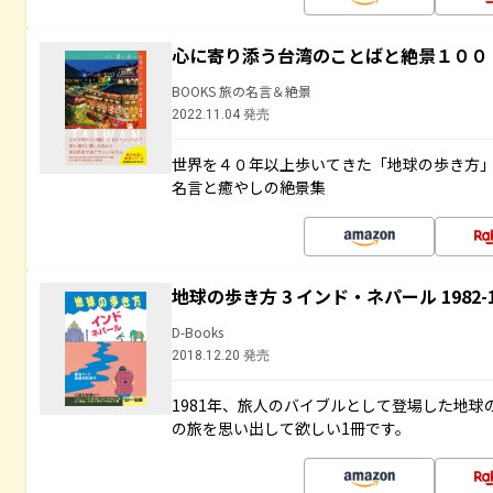
心に寄り添う台湾のことばと絶景１００
BOOKS 旅の名言＆絶景
2022.11.04 発売
世界を４０年以上歩いてきた「地球の歩き方
名言と癒やしの絶景集
地球の歩き方 3 インド・ネパール 1982
D-Books
2018.12.20 発売
1981年、旅人のバイブルとして登場した地
の旅を思い出して欲しい1冊です。