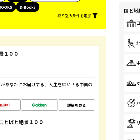
BOOKS
D-Books
国と地
絞り込み条件を追加
景１００
」があなたにお届けする、人生を輝かせる中国の
詳細を見る
ことばと絶景１００