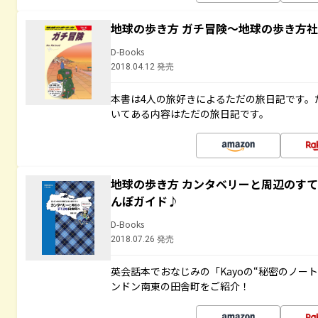
地球の歩き方 ガチ冒険～地球の歩き方
D-Books
2018.04.12 発売
本書は4人の旅好きによるただの旅日記です。
いてある内容はただの旅日記です。
地球の歩き方 カンタベリーと周辺のす
んぽガイド♪
D-Books
2018.07.26 発売
英会話本でおなじみの「Kayoの“秘密のノー
ンドン南東の田舎町をご紹介！