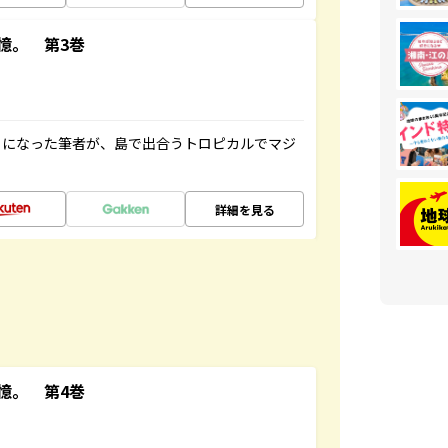
憶。 第3巻
とになった筆者が、島で出合うトロピカルでマジ
詳細を見る
憶。 第4巻