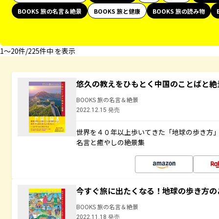
BOOKS 旅の名言＆絶景
BOOKS 旅と健康
BOOKS 旅の読み物
1〜20件/225件中 を表示
悠久の教えをひもとく中国のことばと絶
BOOKS 旅の名言＆絶景
2022.12.15 発売
世界を４０年以上歩いてきた「地球の歩き方
名言と癒やしの絶景集
今すぐ旅に出たくなる！地球の歩き方の
BOOKS 旅の名言＆絶景
2022.11.18 発売