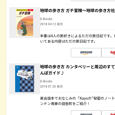
地球の歩き方 ガチ冒険～地球の歩き方
D-Books
2018.04.12 発売
本書は4人の旅好きによるただの旅日記です。
いてある内容はただの旅日記です。
地球の歩き方 カンタベリーと周辺のす
んぽガイド♪
D-Books
2018.07.26 発売
英会話本でおなじみの「Kayoの“秘密のノー
ンドン南東の田舎町をご紹介！