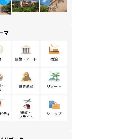
ーマ
食
建築・アート
宿泊
ト・
世界遺産
リゾート
戦
鉄道・
ビティ
ショップ
フライト