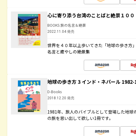
心に寄り添う台湾のことばと絶景１００
BOOKS 旅の名言＆絶景
2022.11.04 発売
世界を４０年以上歩いてきた「地球の歩き方
名言と癒やしの絶景集
地球の歩き方 3 インド・ネパール 1982
D-Books
2018.12.20 発売
1981年、旅人のバイブルとして登場した地
の旅を思い出して欲しい1冊です。