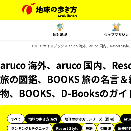
国と地域
ウェブマガジン
TOP
ガイドブック
aruco 海外、aruco 国内、Resor
aruco 海外、aruco 国内、Res
旅の図鑑、BOOKS 旅の名言＆
物、BOOKS、D-Booksのガ
すべて
地球の歩き方 海外
地球の歩き方 Jシリーズ（国内）
aru
ランキング&テクニック
Resort Style
島旅
御朱印
歴史時