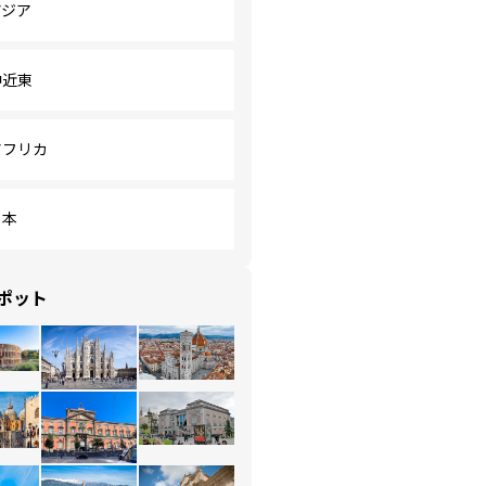
アジア
中近東
アフリカ
日本
ポット