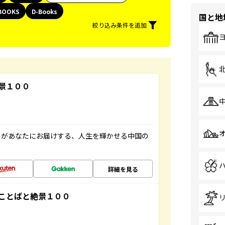
BOOKS
D-Books
国と地
絞り込み条件を追加
景１００
」があなたにお届けする、人生を輝かせる中国の
詳細を見る
ことばと絶景１００