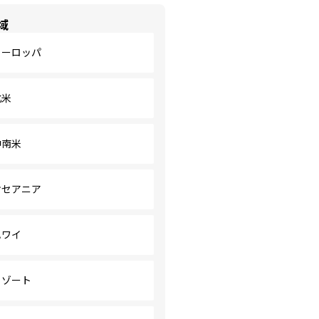
域
ヨーロッパ
北米
中南米
オセアニア
ハワイ
リゾート