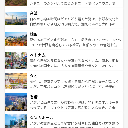
しみながら、その多様性と豊かな歴史を感じることができ
おすすめ。エメラルドグリーンに輝く海をはじめ、豊かな
シドニーのシンボルであるシドニー・オペラハウス、オー
るだろう。車でのロードトリップや列車の旅も、アメリカ
文化や歴史が息づいている。「アロハスピリット」と呼ば
ストラリア東海岸北部に広がる大サンゴ礁地帯グレートバ
ならではの贅沢な旅のスタイルだ。 なお、新着のアメリカ
台湾
れるおもてなしの心で訪れる人々を迎えてくれるハワイの
リアリーフや大陸中央部にそびえるウルル（エアーズロッ
情報は
コンテンツ一覧
を参照してほしい。
人々、おいしいローカルフードやハワイアンミュージッ
ク）、タスマニアの美しい原生林やケアンズの熱帯雨林な
日本から約４時間ほどでたどり着く台湾は、多彩な文化と
ク、伝統的なフラダンスなど、すべてがハワイの魅力を彩
ど、見どころがたくさん。また、カフェやワイン、オージ
自然が織りなす魅力的な観光地。活気あふれる大都市の台
っている。訪れるたびに新しい発見と感動が待っているハ
ービーフなどの食文化も豊かで、美味しいものであふれて
北やノスタルジックな町並みが人気な九份（ジォウフェ
ワイを、存分に味わってほしい。 なお、新着のハワイ情報
韓国
いる。アクティビティも充実しており、サーフィンやダイ
ン）、静ひつな山岳地帯である台湾東部など、都市の喧騒
は
コンテンツ一覧
を参照してほしい。
ビング、ハイキングなど、アウトドア好きにはたまらな
と山間の静けさが共存しており、訪れる人に新しい発見と
歴史ある王朝文化が残る一方で、最先端のファッションやK
い。オーストラリアの多彩な魅力を存分に味わいつくそ
驚きをもたらしてくれる。また、奥深い台湾の食文化も魅
-POPで世界を席巻している韓国。首都ソウルの宮殿や伝統
う。 なお、新着のオーストラリア情報は
コンテンツ一覧
を
力で、夜市などの屋台グルメから高級料理、ヘルシーで美
家屋が並ぶエリアでは韓国の歴史と文化に浸ることがで
参照してほしい。
ベトナム
容にもいいと評判のスイーツなど、バラエティ豊かな料理
き、地方に足を延ばせば四季折々の自然美を楽しむことが
が味わえる。 なお、新着の台湾情報は
コンテンツ一覧
を参
できる。そして、キムチや焼肉、絶品のストリートフード
豊かな自然と多様な文化が魅力的なベトナム。南北に細長
照してほしい。
まで、さまざまな韓国料理が待っている。夜には、韓国な
く伸びる国土には、広大な田園風景や青々とした山々、世
らではのナイトライフも堪能できる。あたたかいホスピタ
界遺産に登録された壮大な自然景観が点在し、都市部では
タイ
リティに包まれながら、韓国の多彩な魅力を心ゆくまで味
急速な発展と共に伝統が息づく。ハノイの古い町並みやホ
わってみてほしい。 なお、新着の韓国情報は
コンテンツ一
ーチミン市のフランス統治時代の建物も、独特の雰囲気を
タイは、東南アジアに位置する豊かな自然と歴史が息づく
覧
を参照してほしい。
醸し出している。また、バラエティの豊かさとおいしさで
国だ。首都バンコクは高層ビルが立ち並ぶ一方、伝統的な
世界中の食通を魅了してやまないベトナム料理も魅力のひ
寺院や市場がいたるところに点在し、古きよき文化と現代
香港
とつ。フォーやバインミー、ベトナムコーヒーなどは、ぜ
の活気が交差している。北部ではチェンマイなどの山岳地
ひ現地で味わいたい。どの地域を訪れてもあたたかい人々
帯で自然と触れ合い、南部ではプーケットやクラビの美し
アジアと西洋の文化が交わる香港は、特有のエネルギーを
が旅行者を迎えてくれるので、きっと忘れられない旅にな
いビーチでリゾート気分を楽しむことができる。タイ料理
もっている。ヴィクトリア湾に広がる壮大な景色、近未来
るはずだ。 なお、新着のベトナム情報は
コンテンツ一覧
を
は世界的に有名で、屋台から高級レストランまで味覚を刺
的なアートスポット、そして歴史と現代が融合した町並
参照してほしい。
シンガポール
激する。気候は一年中温暖で、どの季節にも異なる楽しみ
み、どこを訪れても感動するはず。観光スポットが密集し
が待っている。親しみやすいタイの人々、仏教を中心とし
ており、効率よく見どころを回れるのも魅力。息をのむよ
アジアの交差点として多文化が融合した独自の魅力を放つ
た文化、そして多様な観光資源が、訪れる旅人を魅了し続
うな絶景から文化的な体験まで、香港を存分に楽しみ尽く