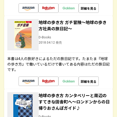
詳細を見る
地球の歩き方 ガチ冒険～地球の歩き
方社員の旅日記～
D-Books
2018.04.12 発売
本書は4人の旅好きによるただの旅日記です。たまたま『地球
の歩き方』で働いているだけで書いてある内容はただの旅日記
です。
詳細を見る
地球の歩き方 カンタベリーと周辺の
すてきな田舎町へ～ロンドンからの日
帰りおさんぽガイド♪
D-Books