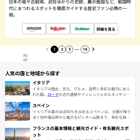
日本の城や古戦場、武将ゆかりの史跡、展示施設など、戦国時
代にまつわるスポットを徹底ガイドする歴史ファン必携の一
冊。
詳細を見る
…
1
2
3
16
AD
AD
人気の国と地域から探す
イタリア
イタリアは歴史、文化、グルメ、自然と多彩な魅力にあふ
れた国。
ローマ
の古代遺跡やフィレンツェのルネッサンス
美術、ヴェネツィアの運河など、歴史あるスポットはもち
スペイン
ろん、トスカーナの美しい田園風景やアマルフィ海岸の絶
景など、自然景観も見逃せない。観光の合間には、本場の
イベリア半島のほぼ80％を占めるスペインは、太陽が降り
ピザやパスタなど、絶品のイタリア料理を堪能することも
注ぐ地中海沿岸から雄大なピレネー山脈まで、多彩な自然
できる。朝目覚めてから夜眠るまで、すべての瞬間を楽し
と文化が詰まったヨーロッパ屈指の旅行先だ。多様な地域
フランスの基本情報と観光ガイド・有名観光スポ
ませてくれるイタリアで、忘れられない旅をしてみよう！
文化が根付くこの国では、情熱的なフラメンコ、熱気あふ
なお、新着のイタリア情報は
コンテンツ一覧
を参照してほ
れる闘牛、そして美味しいタパスが生活の一部となってい
ット
しい。
る。首都マドリードの洗練された雰囲気や、バルセロナの