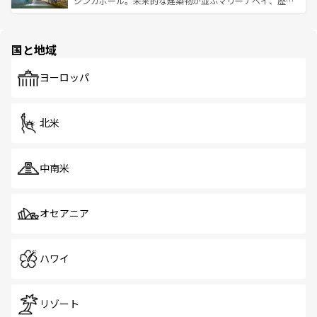
シンガポール。未来的な建築物が並ぶマリーナベイ、歴史
ける。 なお、新着のタイ情報は
コンテンツ一覧
を参照して
そう。 なお、新着の香港情報は
コンテンツ一覧
を参照して
と伝統を感じられるエスニックタウン、多数の緑豊かな公
ほしい。
ほしい。
園や自然保護区など、自然が調和した近代的な景観と文化
の多様性あふれるカラフルな町は、どこを歩いても新しい
国と地域
発見がある。さらに、治安のよさや充実した公共交通機関
も、旅行者にとっては魅力的なポイント。グルメも豊富
で、ホーカーズは地元の風情を楽しめる外せないスポット
ヨーロッパ
だ。訪れる人を飽きさせないシンガポールで、多様な魅力
を体感しよう。 なお、新着のシンガポール情報は
コンテン
ツ一覧
を参照してほしい。
北米
中南米
オセアニア
ハワイ
リゾート