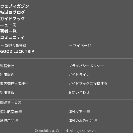
ウェブマガジン
特派員ブログ
ガイドブック
ニュース
著者一覧
コミュニティ
新規会員登録
マイページ
GOOD LUCK TRIP
運営会社
プライバシーポリシー
利用規約
ガイドライン
書店御担当者様へ
ガイドブックに投稿する
採用情報
お問い合わせ
関連サービス
海外航空券
海外ツアー
旅行用品
海外のおみやげ
© Arukikata. Co.,Ltd. All rights reserved.