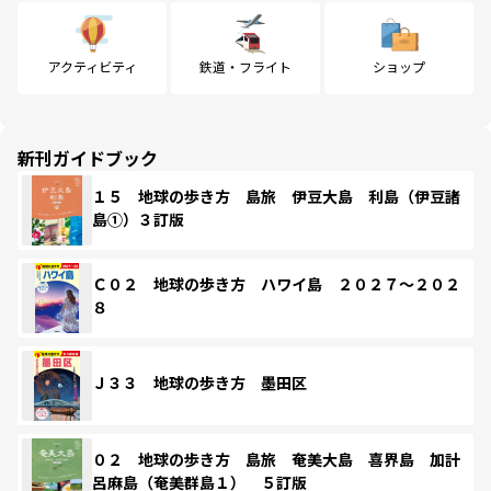
アクティビティ
鉄道・フライト
ショップ
新刊ガイドブック
１５ 地球の歩き方 島旅 伊豆大島 利島（伊豆諸
島①）３訂版
Ｃ０２ 地球の歩き方 ハワイ島 ２０２７～２０２
８
Ｊ３３ 地球の歩き方 墨田区
０２ 地球の歩き方 島旅 奄美大島 喜界島 加計
呂麻島（奄美群島１） ５訂版