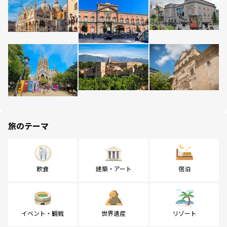
旅のテーマ
飲食
建築・アート
宿泊
イベント・観戦
世界遺産
リゾート