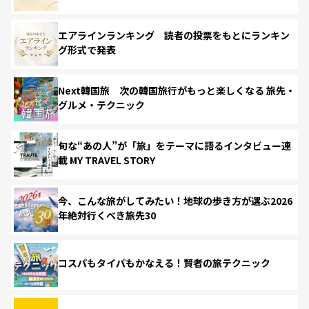
エアラインランキング 読者の投票をもとにランキン
グ形式で発表
Next韓国旅 次の韓国旅行がもっと楽しくなる 旅先・
グルメ・テクニック
旬な“あの人”が「旅」をテーマに語るインタビュー連
載 MY TRAVEL STORY
今、こんな旅がしてみたい！地球の歩き方が選ぶ2026
年絶対行くべき旅先30
コスパもタイパもかなえる！賢者の旅テクニック