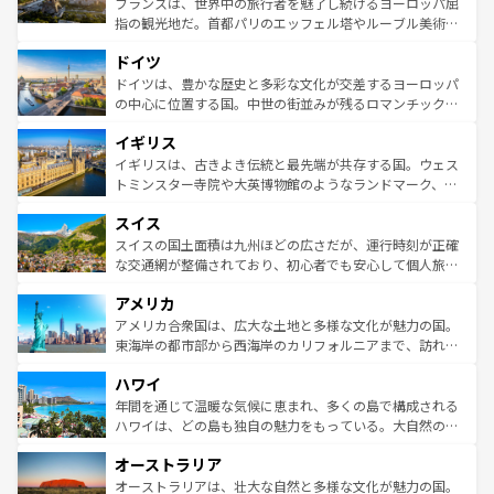
フランスは、世界中の旅行者を魅了し続けるヨーロッパ屈
アートに溢れた街角から、地方では古代ローマ遺跡や中世
指の観光地だ。首都パリのエッフェル塔やルーブル美術館
の城塞都市、穏やかなビーチリゾートまで多彩な表情を見
といった象徴的なスポットから、田舎町の古風な美しさま
せる。地方によって風土や気候が異なるスペインはその個
ドイツ
で、幅広い魅力が詰まっている。華麗な宮殿、歴史的な大
性で訪れる人を魅了する。 なお、新着のスペイン情報は
コ
聖堂、美しいビーチ、そして豊かな自然が、訪れる者を心
ドイツは、豊かな歴史と多彩な文化が交差するヨーロッパ
ンテンツ一覧
を参照してほしい。
から魅了する。また、フランスは美食の国としても知ら
の中心に位置する国。中世の街並みが残るロマンチック街
れ、フランス料理はユネスコ無形文化遺産にも登録されて
道から、未来を先取りするようなモダンな都市まで多様な
イギリス
いる。シャンパンの発祥地であるランス、プロヴァンスの
顔を持つこの国は、どこを歩いても飽きることがない。ベ
香り高いラベンダー畑など、多彩な楽しみ方が可能だ。さ
ルリンの文化的活気、バイエルン州のアルプスの絶景、そ
イギリスは、古きよき伝統と最先端が共存する国。ウェス
らに、パリ以外の地域にも魅力が溢れており、どの街角に
してライン川沿いのワイン畑といった風景は必見。ビール
トミンスター寺院や大英博物館のようなランドマーク、歴
も豊かな歴史と文化が息づいている。パリ以外の個性あふ
とソーセージを味わいながら地元の人と過ごす楽しい時間
史ある大学都市、美しい丘陵地帯や牧歌的な風景など、エ
れる地方に足を運ぶとそれぞれで全く異なる文化を体験で
スイス
は、お酒好きな人にはぜひ体験してほしい。 なお、新着の
リアごとに異なる魅力がある。また、優雅なアフタヌーン
きるだろう。 なお、新着のフランス情報は
コンテンツ一覧
ドイツ情報は
コンテンツ一覧
を参照してほしい。
ティー、ビール好きにはたまらない英国パブ、サッカー観
スイスの国土面積は九州ほどの広さだが、運行時刻が正確
を参照してほしい。
戦など、本場だからこそできる体験も豊富。イギリスを旅
な交通網が整備されており、初心者でも安心して個人旅行
して楽しみつくそう。 なお、新着のイギリス情報は
コンテ
を楽しめる。日本同様に時刻表どおりの旅が可能だ。中世
アメリカ
ンツ一覧
を参照してほしい。
の建物がそのまま残る町や、スイスならではのユニークな
博物館もあり、アルプス観光だけでなく町歩きも満喫する
アメリカ合衆国は、広大な土地と多様な文化が魅力の国。
ことができる。国民の所得が高いため物価も高いが、旅行
東海岸の都市部から西海岸のカリフォルニアまで、訪れる
者向けの交通パス提供のサービスもあり、うまく活用すれ
場所ごとに異なる風景と体験が待っている。ニューヨーク
ハワイ
ば市内交通費無料で観光を楽しむこともできる。 なお、新
のような巨大都市は、観光、ショッピング、エンターテイ
着のスイス情報は
コンテンツ一覧
を参照してほしい。
ンメントが詰まった刺激的なスポットだ。一方、アメリカ
年間を通じて温暖な気候に恵まれ、多くの島で構成される
西部には大自然が広がり、グランドキャニオンやイエロー
ハワイは、どの島も独自の魅力をもっている。大自然の神
ストーン国立公園といった絶景が堪能できる。さらに、南
秘を感じたいなら、火山が生み出した壮大な景観を誇るハ
オーストラリア
部のニューオーリンズでは、音楽と美食が融合した独特の
ワイ島は見逃せない。また、定番の観光地といえばオアフ
文化が魅力。旅行者はアメリカの各地域で異なる魅力を楽
島だが、静かな自然を求めるならマウイ島やカウアイ島が
オーストラリアは、壮大な自然と多様な文化が魅力の国。