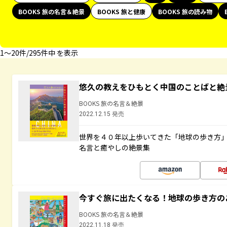
BOOKS 旅の名言＆絶景
BOOKS 旅と健康
BOOKS 旅の読み物
1〜20件/295件中 を表示
悠久の教えをひもとく中国のことばと絶
BOOKS 旅の名言＆絶景
2022.12.15 発売
世界を４０年以上歩いてきた「地球の歩き方
名言と癒やしの絶景集
今すぐ旅に出たくなる！地球の歩き方の
BOOKS 旅の名言＆絶景
2022.11.18 発売