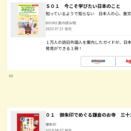
Ｓ０１ 今こそ学びたい日本のこと
知っているようで知らない 日本人の心、食
BOOKS 旅の読み物
2022.07.21 発売
１万人の訪日外国人を案内したガイドが、日
発見ができる１冊！
AD
０１ 御朱印でめぐる鎌倉のお寺 三十
御朱印
2019.08.07 発売