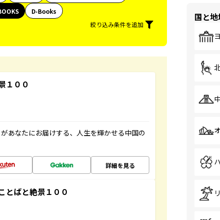
BOOKS
D-Books
国と地
絞り込み条件を追加
景１００
」があなたにお届けする、人生を輝かせる中国の
詳細を見る
ことばと絶景１００