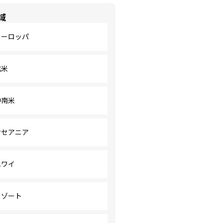
域
ヨーロッパ
北米
中南米
オセアニア
ハワイ
リゾート