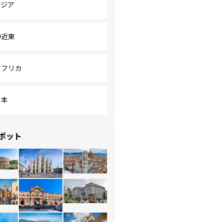
アジア
中近東
アフリカ
日本
ポット