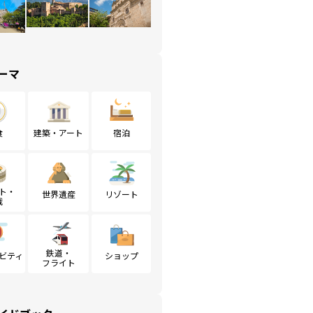
ーマ
食
建築・アート
宿泊
ト・
世界遺産
リゾート
戦
鉄道・
ビティ
ショップ
フライト