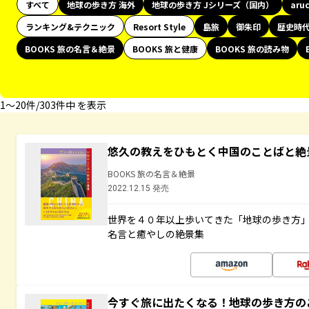
すべて
地球の歩き方 海外
地球の歩き方 Jシリーズ（国内）
aru
ランキング&テクニック
Resort Style
島旅
御朱印
歴史時
BOOKS 旅の名言＆絶景
BOOKS 旅と健康
BOOKS 旅の読み物
1〜20件/303件中 を表示
悠久の教えをひもとく中国のことばと絶
BOOKS 旅の名言＆絶景
2022.12.15 発売
世界を４０年以上歩いてきた「地球の歩き方
名言と癒やしの絶景集
今すぐ旅に出たくなる！地球の歩き方の