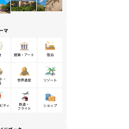
ーマ
食
建築・アート
宿泊
ト・
世界遺産
リゾート
戦
鉄道・
ビティ
ショップ
フライト