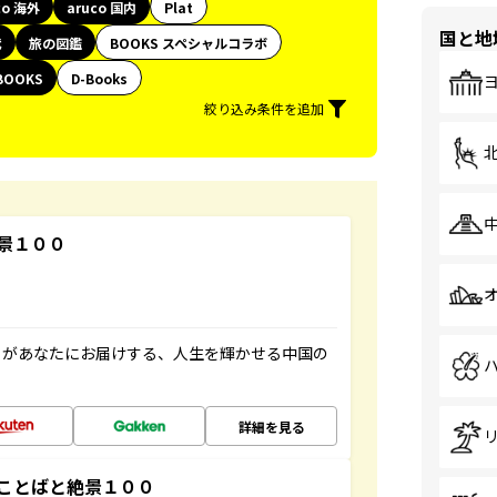
co 海外
aruco 国内
Plat
国と地
代
旅の図鑑
BOOKS スペシャルコラボ
BOOKS
D-Books
絞り込み条件を追加
景１００
」があなたにお届けする、人生を輝かせる中国の
詳細を見る
ことばと絶景１００