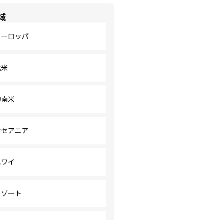
域
ヨーロッパ
北米
中南米
オセアニア
ハワイ
リゾート