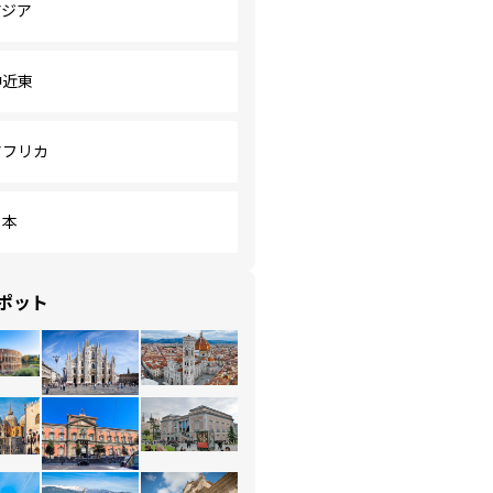
アジア
中近東
アフリカ
日本
ポット