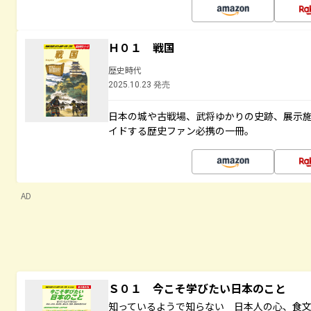
Ｈ０１ 戦国
歴史時代
2025.10.23 発売
日本の城や古戦場、武将ゆかりの史跡、展示
イドする歴史ファン必携の一冊。
AD
Ｓ０１ 今こそ学びたい日本のこと
知っているようで知らない 日本人の心、食