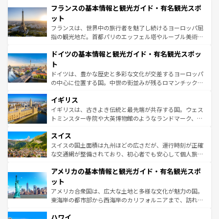
なお、新着のイタリア情報は
コンテンツ一覧
を参照してほ
フランスの基本情報と観光ガイド・有名観光スポ
文化が根付くこの国では、情熱的なフラメンコ、熱気あふ
しい。
れる闘牛、そして美味しいタパスが生活の一部となってい
ット
る。首都マドリードの洗練された雰囲気や、バルセロナの
フランスは、世界中の旅行者を魅了し続けるヨーロッパ屈
アートに溢れた街角から、地方では古代ローマ遺跡や中世
指の観光地だ。首都パリのエッフェル塔やルーブル美術館
の城塞都市、穏やかなビーチリゾートまで多彩な表情を見
といった象徴的なスポットから、田舎町の古風な美しさま
せる。地方によって風土や気候が異なるスペインはその個
ドイツの基本情報と観光ガイド・有名観光スポッ
で、幅広い魅力が詰まっている。華麗な宮殿、歴史的な大
性で訪れる人を魅了する。 なお、新着のスペイン情報は
コ
聖堂、美しいビーチ、そして豊かな自然が、訪れる者を心
ト
ンテンツ一覧
を参照してほしい。
から魅了する。また、フランスは美食の国としても知ら
ドイツは、豊かな歴史と多彩な文化が交差するヨーロッパ
れ、フランス料理はユネスコ無形文化遺産にも登録されて
の中心に位置する国。中世の街並みが残るロマンチック街
いる。シャンパンの発祥地であるランス、プロヴァンスの
道から、未来を先取りするようなモダンな都市まで多様な
香り高いラベンダー畑など、多彩な楽しみ方が可能だ。さ
イギリス
顔を持つこの国は、どこを歩いても飽きることがない。ベ
らに、パリ以外の地域にも魅力が溢れており、どの街角に
ルリンの文化的活気、バイエルン州のアルプスの絶景、そ
イギリスは、古きよき伝統と最先端が共存する国。ウェス
も豊かな歴史と文化が息づいている。パリ以外の個性あふ
してライン川沿いのワイン畑といった風景は必見。ビール
トミンスター寺院や大英博物館のようなランドマーク、歴
れる地方に足を運ぶとそれぞれで全く異なる文化を体験で
とソーセージを味わいながら地元の人と過ごす楽しい時間
史ある大学都市、美しい丘陵地帯や牧歌的な風景など、エ
きるだろう。 なお、新着のフランス情報は
コンテンツ一覧
スイス
は、お酒好きな人にはぜひ体験してほしい。 なお、新着の
リアごとに異なる魅力がある。また、優雅なアフタヌーン
を参照してほしい。
ドイツ情報は
コンテンツ一覧
を参照してほしい。
ティー、ビール好きにはたまらない英国パブ、サッカー観
スイスの国土面積は九州ほどの広さだが、運行時刻が正確
戦など、本場だからこそできる体験も豊富。イギリスを旅
な交通網が整備されており、初心者でも安心して個人旅行
して楽しみつくそう。 なお、新着のイギリス情報は
コンテ
を楽しめる。日本同様に時刻表どおりの旅が可能だ。中世
アメリカの基本情報と観光ガイド・有名観光スポ
ンツ一覧
を参照してほしい。
の建物がそのまま残る町や、スイスならではのユニークな
博物館もあり、アルプス観光だけでなく町歩きも満喫する
ット
ことができる。国民の所得が高いため物価も高いが、旅行
アメリカ合衆国は、広大な土地と多様な文化が魅力の国。
者向けの交通パス提供のサービスもあり、うまく活用すれ
東海岸の都市部から西海岸のカリフォルニアまで、訪れる
ば市内交通費無料で観光を楽しむこともできる。 なお、新
場所ごとに異なる風景と体験が待っている。ニューヨーク
着のスイス情報は
コンテンツ一覧
を参照してほしい。
ハワイ
のような巨大都市は、観光、ショッピング、エンターテイ