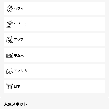
ハワイ
リゾート
アジア
中近東
アフリカ
日本
人気スポット