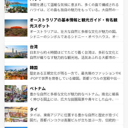
ンメントが詰まった刺激的なスポットだ。一方、アメリカ
年間を通じて温暖な気候に恵まれ、多くの島で構成される
西部には大自然が広がり、グランドキャニオンやイエロー
ハワイは、どの島も独自の魅力をもっている。大自然の神
ストーン国立公園といった絶景が堪能できる。さらに、南
秘を感じたいなら、火山が生み出した壮大な景観を誇るハ
オーストラリアの基本情報と観光ガイド・有名観
部のニューオーリンズでは、音楽と美食が融合した独特の
ワイ島は見逃せない。また、定番の観光地といえばオアフ
文化が魅力。旅行者はアメリカの各地域で異なる魅力を楽
島だが、静かな自然を求めるならマウイ島やカウアイ島が
光スポット
しみながら、その多様性と豊かな歴史を感じることができ
おすすめ。エメラルドグリーンに輝く海をはじめ、豊かな
オーストラリアは、壮大な自然と多様な文化が魅力の国。
るだろう。車でのロードトリップや列車の旅も、アメリカ
文化や歴史が息づいている。「アロハスピリット」と呼ば
シドニーのシンボルであるシドニー・オペラハウス、オー
ならではの贅沢な旅のスタイルだ。 なお、新着のアメリカ
れるおもてなしの心で訪れる人々を迎えてくれるハワイの
ストラリア東海岸北部に広がる大サンゴ礁地帯グレートバ
情報は
コンテンツ一覧
を参照してほしい。
人々、おいしいローカルフードやハワイアンミュージッ
台湾
リアリーフや大陸中央部にそびえるウルル（エアーズロッ
ク、伝統的なフラダンスなど、すべてがハワイの魅力を彩
ク）、タスマニアの美しい原生林やケアンズの熱帯雨林な
日本から約４時間ほどでたどり着く台湾は、多彩な文化と
っている。訪れるたびに新しい発見と感動が待っているハ
ど、見どころがたくさん。また、カフェやワイン、オージ
自然が織りなす魅力的な観光地。活気あふれる大都市の台
ワイを、存分に味わってほしい。 なお、新着のハワイ情報
ービーフなどの食文化も豊かで、美味しいものであふれて
北やノスタルジックな町並みが人気な九份（ジォウフェ
は
コンテンツ一覧
を参照してほしい。
韓国
いる。アクティビティも充実しており、サーフィンやダイ
ン）、静ひつな山岳地帯である台湾東部など、都市の喧騒
ビング、ハイキングなど、アウトドア好きにはたまらな
と山間の静けさが共存しており、訪れる人に新しい発見と
歴史ある王朝文化が残る一方で、最先端のファッションやK
い。オーストラリアの多彩な魅力を存分に味わいつくそ
驚きをもたらしてくれる。また、奥深い台湾の食文化も魅
-POPで世界を席巻している韓国。首都ソウルの宮殿や伝統
う。 なお、新着のオーストラリア情報は
コンテンツ一覧
を
力で、夜市などの屋台グルメから高級料理、ヘルシーで美
家屋が並ぶエリアでは韓国の歴史と文化に浸ることがで
参照してほしい。
ベトナム
容にもいいと評判のスイーツなど、バラエティ豊かな料理
き、地方に足を延ばせば四季折々の自然美を楽しむことが
が味わえる。 なお、新着の台湾情報は
コンテンツ一覧
を参
できる。そして、キムチや焼肉、絶品のストリートフード
豊かな自然と多様な文化が魅力的なベトナム。南北に細長
照してほしい。
まで、さまざまな韓国料理が待っている。夜には、韓国な
く伸びる国土には、広大な田園風景や青々とした山々、世
らではのナイトライフも堪能できる。あたたかいホスピタ
界遺産に登録された壮大な自然景観が点在し、都市部では
タイ
リティに包まれながら、韓国の多彩な魅力を心ゆくまで味
急速な発展と共に伝統が息づく。ハノイの古い町並みやホ
わってみてほしい。 なお、新着の韓国情報は
コンテンツ一
ーチミン市のフランス統治時代の建物も、独特の雰囲気を
タイは、東南アジアに位置する豊かな自然と歴史が息づく
覧
を参照してほしい。
醸し出している。また、バラエティの豊かさとおいしさで
国だ。首都バンコクは高層ビルが立ち並ぶ一方、伝統的な
世界中の食通を魅了してやまないベトナム料理も魅力のひ
寺院や市場がいたるところに点在し、古きよき文化と現代