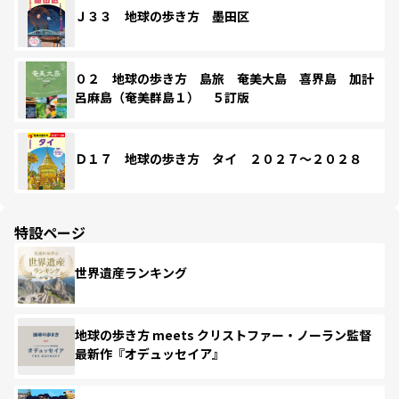
Ｊ３３ 地球の歩き方 墨田区
０２ 地球の歩き方 島旅 奄美大島 喜界島 加計
呂麻島（奄美群島１） ５訂版
Ｄ１７ 地球の歩き方 タイ ２０２７～２０２８
特設ページ
世界遺産ランキング
地球の歩き方 meets クリストファー・ノーラン監督
最新作『オデュッセイア』