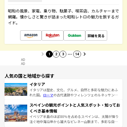
昭和の風景、家電、乗り物、駄菓子、喫茶店、カルチャーまで
網羅。懐かしさと驚きが詰まった昭和レトロの魅力を旅するガ
イド。
詳細を見る
…
1
2
3
14
AD
AD
人気の国と地域から探す
イタリア
イタリアは歴史、文化、グルメ、自然と多彩な魅力にあふ
れた国。
ローマ
の古代遺跡やフィレンツェのルネッサンス
美術、ヴェネツィアの運河など、歴史あるスポットはもち
スペインの観光ポイントと人気スポット・知ってお
ろん、トスカーナの美しい田園風景やアマルフィ海岸の絶
景など、自然景観も見逃せない。観光の合間には、本場の
くべき基本情報
ピザやパスタなど、絶品のイタリア料理を堪能することも
イベリア半島のほぼ80％を占めるスペインは、太陽が降り
できる。朝目覚めてから夜眠るまで、すべての瞬間を楽し
注ぐ地中海沿岸から雄大なピレネー山脈まで、多彩な自然
ませてくれるイタリアで、忘れられない旅をしてみよう！
と文化が詰まったヨーロッパ屈指の旅行先だ。多様な地域