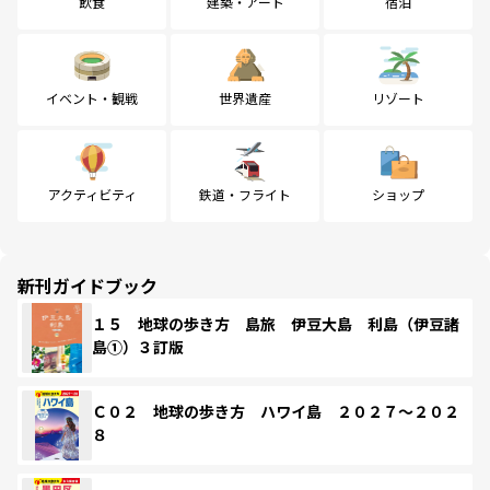
飲食
建築・アート
宿泊
イベント・観戦
世界遺産
リゾート
アクティビティ
鉄道・フライト
ショップ
新刊ガイドブック
１５ 地球の歩き方 島旅 伊豆大島 利島（伊豆諸
島①）３訂版
Ｃ０２ 地球の歩き方 ハワイ島 ２０２７～２０２
８