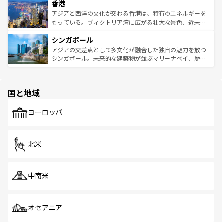
香港
とつ。フォーやバインミー、ベトナムコーヒーなどは、ぜ
の活気が交差している。北部ではチェンマイなどの山岳地
ひ現地で味わいたい。どの地域を訪れてもあたたかい人々
帯で自然と触れ合い、南部ではプーケットやクラビの美し
アジアと西洋の文化が交わる香港は、特有のエネルギーを
が旅行者を迎えてくれるので、きっと忘れられない旅にな
いビーチでリゾート気分を楽しむことができる。タイ料理
もっている。ヴィクトリア湾に広がる壮大な景色、近未来
るはずだ。 なお、新着のベトナム情報は
コンテンツ一覧
を
は世界的に有名で、屋台から高級レストランまで味覚を刺
的なアートスポット、そして歴史と現代が融合した町並
参照してほしい。
シンガポール
激する。気候は一年中温暖で、どの季節にも異なる楽しみ
み、どこを訪れても感動するはず。観光スポットが密集し
が待っている。親しみやすいタイの人々、仏教を中心とし
ており、効率よく見どころを回れるのも魅力。息をのむよ
アジアの交差点として多文化が融合した独自の魅力を放つ
た文化、そして多様な観光資源が、訪れる旅人を魅了し続
うな絶景から文化的な体験まで、香港を存分に楽しみ尽く
シンガポール。未来的な建築物が並ぶマリーナベイ、歴史
ける。 なお、新着のタイ情報は
コンテンツ一覧
を参照して
そう。 なお、新着の香港情報は
コンテンツ一覧
を参照して
と伝統を感じられるエスニックタウン、多数の緑豊かな公
ほしい。
ほしい。
園や自然保護区など、自然が調和した近代的な景観と文化
の多様性あふれるカラフルな町は、どこを歩いても新しい
国と地域
発見がある。さらに、治安のよさや充実した公共交通機関
も、旅行者にとっては魅力的なポイント。グルメも豊富
で、ホーカーズは地元の風情を楽しめる外せないスポット
ヨーロッパ
だ。訪れる人を飽きさせないシンガポールで、多様な魅力
を体感しよう。 なお、新着のシンガポール情報は
コンテン
ツ一覧
を参照してほしい。
北米
中南米
オセアニア