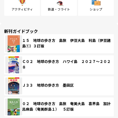
アクティビティ
鉄道・フライト
ショップ
新刊ガイドブック
１５ 地球の歩き方 島旅 伊豆大島 利島（伊豆諸
島①）３訂版
Ｃ０２ 地球の歩き方 ハワイ島 ２０２７～２０２
８
Ｊ３３ 地球の歩き方 墨田区
０２ 地球の歩き方 島旅 奄美大島 喜界島 加計
呂麻島（奄美群島１） ５訂版