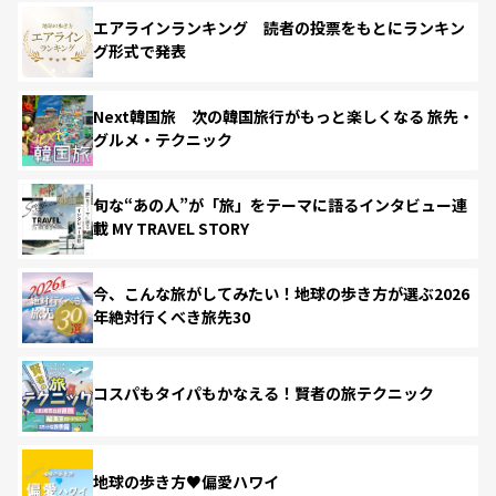
エアラインランキング 読者の投票をもとにランキン
グ形式で発表
Next韓国旅 次の韓国旅行がもっと楽しくなる 旅先・
グルメ・テクニック
旬な“あの人”が「旅」をテーマに語るインタビュー連
載 MY TRAVEL STORY
今、こんな旅がしてみたい！地球の歩き方が選ぶ2026
年絶対行くべき旅先30
コスパもタイパもかなえる！賢者の旅テクニック
地球の歩き方♥偏愛ハワイ