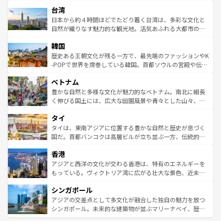
るだろう。車でのロードトリップや列車の旅も、アメリカ
文化や歴史が息づいている。「アロハスピリット」と呼ば
ストラリア東海岸北部に広がる大サンゴ礁地帯グレートバ
ならではの贅沢な旅のスタイルだ。 なお、新着のアメリカ
台湾
れるおもてなしの心で訪れる人々を迎えてくれるハワイの
リアリーフや大陸中央部にそびえるウルル（エアーズロッ
情報は
コンテンツ一覧
を参照してほしい。
人々、おいしいローカルフードやハワイアンミュージッ
ク）、タスマニアの美しい原生林やケアンズの熱帯雨林な
日本から約４時間ほどでたどり着く台湾は、多彩な文化と
ク、伝統的なフラダンスなど、すべてがハワイの魅力を彩
ど、見どころがたくさん。また、カフェやワイン、オージ
自然が織りなす魅力的な観光地。活気あふれる大都市の台
っている。訪れるたびに新しい発見と感動が待っているハ
ービーフなどの食文化も豊かで、美味しいものであふれて
北やノスタルジックな町並みが人気な九份（ジォウフェ
ワイを、存分に味わってほしい。 なお、新着のハワイ情報
韓国
いる。アクティビティも充実しており、サーフィンやダイ
ン）、静ひつな山岳地帯である台湾東部など、都市の喧騒
は
コンテンツ一覧
を参照してほしい。
ビング、ハイキングなど、アウトドア好きにはたまらな
と山間の静けさが共存しており、訪れる人に新しい発見と
歴史ある王朝文化が残る一方で、最先端のファッションやK
い。オーストラリアの多彩な魅力を存分に味わいつくそ
驚きをもたらしてくれる。また、奥深い台湾の食文化も魅
-POPで世界を席巻している韓国。首都ソウルの宮殿や伝統
う。 なお、新着のオーストラリア情報は
コンテンツ一覧
を
力で、夜市などの屋台グルメから高級料理、ヘルシーで美
家屋が並ぶエリアでは韓国の歴史と文化に浸ることがで
参照してほしい。
ベトナム
容にもいいと評判のスイーツなど、バラエティ豊かな料理
き、地方に足を延ばせば四季折々の自然美を楽しむことが
が味わえる。 なお、新着の台湾情報は
コンテンツ一覧
を参
できる。そして、キムチや焼肉、絶品のストリートフード
豊かな自然と多様な文化が魅力的なベトナム。南北に細長
照してほしい。
まで、さまざまな韓国料理が待っている。夜には、韓国な
く伸びる国土には、広大な田園風景や青々とした山々、世
らではのナイトライフも堪能できる。あたたかいホスピタ
界遺産に登録された壮大な自然景観が点在し、都市部では
タイ
リティに包まれながら、韓国の多彩な魅力を心ゆくまで味
急速な発展と共に伝統が息づく。ハノイの古い町並みやホ
わってみてほしい。 なお、新着の韓国情報は
コンテンツ一
ーチミン市のフランス統治時代の建物も、独特の雰囲気を
タイは、東南アジアに位置する豊かな自然と歴史が息づく
覧
を参照してほしい。
醸し出している。また、バラエティの豊かさとおいしさで
国だ。首都バンコクは高層ビルが立ち並ぶ一方、伝統的な
世界中の食通を魅了してやまないベトナム料理も魅力のひ
寺院や市場がいたるところに点在し、古きよき文化と現代
香港
とつ。フォーやバインミー、ベトナムコーヒーなどは、ぜ
の活気が交差している。北部ではチェンマイなどの山岳地
ひ現地で味わいたい。どの地域を訪れてもあたたかい人々
帯で自然と触れ合い、南部ではプーケットやクラビの美し
アジアと西洋の文化が交わる香港は、特有のエネルギーを
が旅行者を迎えてくれるので、きっと忘れられない旅にな
いビーチでリゾート気分を楽しむことができる。タイ料理
もっている。ヴィクトリア湾に広がる壮大な景色、近未来
るはずだ。 なお、新着のベトナム情報は
コンテンツ一覧
を
は世界的に有名で、屋台から高級レストランまで味覚を刺
的なアートスポット、そして歴史と現代が融合した町並
参照してほしい。
シンガポール
激する。気候は一年中温暖で、どの季節にも異なる楽しみ
み、どこを訪れても感動するはず。観光スポットが密集し
が待っている。親しみやすいタイの人々、仏教を中心とし
ており、効率よく見どころを回れるのも魅力。息をのむよ
アジアの交差点として多文化が融合した独自の魅力を放つ
た文化、そして多様な観光資源が、訪れる旅人を魅了し続
うな絶景から文化的な体験まで、香港を存分に楽しみ尽く
シンガポール。未来的な建築物が並ぶマリーナベイ、歴史
ける。 なお、新着のタイ情報は
コンテンツ一覧
を参照して
そう。 なお、新着の香港情報は
コンテンツ一覧
を参照して
と伝統を感じられるエスニックタウン、多数の緑豊かな公