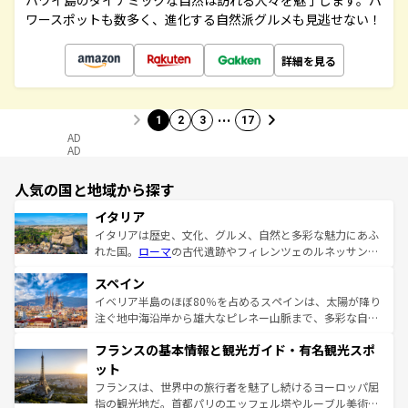
ハワイ島のダイナミックな自然は訪れる人々を魅了します。パ
ワースポットも数多く、進化する自然派グルメも見逃せない！
詳細を見る
…
1
2
3
17
AD
AD
人気の国と地域から探す
イタリア
イタリアは歴史、文化、グルメ、自然と多彩な魅力にあふ
れた国。
ローマ
の古代遺跡やフィレンツェのルネッサンス
美術、ヴェネツィアの運河など、歴史あるスポットはもち
スペイン
ろん、トスカーナの美しい田園風景やアマルフィ海岸の絶
景など、自然景観も見逃せない。観光の合間には、本場の
イベリア半島のほぼ80％を占めるスペインは、太陽が降り
ピザやパスタなど、絶品のイタリア料理を堪能することも
注ぐ地中海沿岸から雄大なピレネー山脈まで、多彩な自然
できる。朝目覚めてから夜眠るまで、すべての瞬間を楽し
と文化が詰まったヨーロッパ屈指の旅行先だ。多様な地域
フランスの基本情報と観光ガイド・有名観光スポ
ませてくれるイタリアで、忘れられない旅をしてみよう！
文化が根付くこの国では、情熱的なフラメンコ、熱気あふ
なお、新着のイタリア情報は
コンテンツ一覧
を参照してほ
れる闘牛、そして美味しいタパスが生活の一部となってい
ット
しい。
る。首都マドリードの洗練された雰囲気や、バルセロナの
フランスは、世界中の旅行者を魅了し続けるヨーロッパ屈
アートに溢れた街角から、地方では古代ローマ遺跡や中世
指の観光地だ。首都パリのエッフェル塔やルーブル美術館