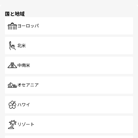
ほしい。
ほしい。
園や自然保護区など、自然が調和した近代的な景観と文化
の多様性あふれるカラフルな町は、どこを歩いても新しい
国と地域
発見がある。さらに、治安のよさや充実した公共交通機関
も、旅行者にとっては魅力的なポイント。グルメも豊富
で、ホーカーズは地元の風情を楽しめる外せないスポット
ヨーロッパ
だ。訪れる人を飽きさせないシンガポールで、多様な魅力
を体感しよう。 なお、新着のシンガポール情報は
コンテン
ツ一覧
を参照してほしい。
北米
中南米
オセアニア
ハワイ
リゾート