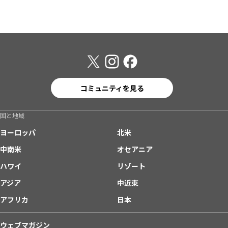
コミュニティを見る
国と地域
ヨーロッパ
北米
中南米
オセアニア
ハワイ
リゾート
アジア
中近東
アフリカ
日本
ウェブマガジン