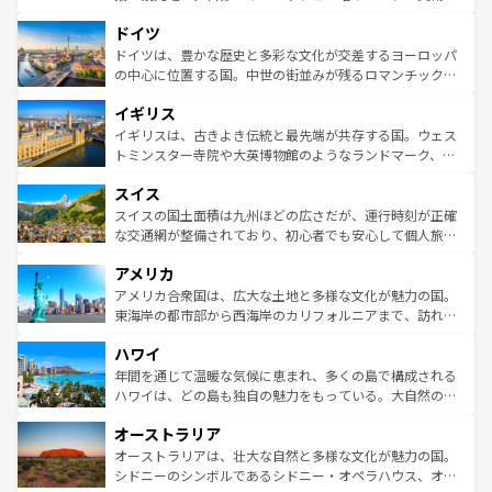
の城塞都市、穏やかなビーチリゾートまで多彩な表情を見
といった象徴的なスポットから、田舎町の古風な美しさま
せる。地方によって風土や気候が異なるスペインはその個
ドイツ
で、幅広い魅力が詰まっている。華麗な宮殿、歴史的な大
性で訪れる人を魅了する。 なお、新着のスペイン情報は
コ
聖堂、美しいビーチ、そして豊かな自然が、訪れる者を心
ドイツは、豊かな歴史と多彩な文化が交差するヨーロッパ
ンテンツ一覧
を参照してほしい。
から魅了する。また、フランスは美食の国としても知ら
の中心に位置する国。中世の街並みが残るロマンチック街
れ、フランス料理はユネスコ無形文化遺産にも登録されて
道から、未来を先取りするようなモダンな都市まで多様な
イギリス
いる。シャンパンの発祥地であるランス、プロヴァンスの
顔を持つこの国は、どこを歩いても飽きることがない。ベ
香り高いラベンダー畑など、多彩な楽しみ方が可能だ。さ
ルリンの文化的活気、バイエルン州のアルプスの絶景、そ
イギリスは、古きよき伝統と最先端が共存する国。ウェス
らに、パリ以外の地域にも魅力が溢れており、どの街角に
してライン川沿いのワイン畑といった風景は必見。ビール
トミンスター寺院や大英博物館のようなランドマーク、歴
も豊かな歴史と文化が息づいている。パリ以外の個性あふ
とソーセージを味わいながら地元の人と過ごす楽しい時間
史ある大学都市、美しい丘陵地帯や牧歌的な風景など、エ
れる地方に足を運ぶとそれぞれで全く異なる文化を体験で
スイス
は、お酒好きな人にはぜひ体験してほしい。 なお、新着の
リアごとに異なる魅力がある。また、優雅なアフタヌーン
きるだろう。 なお、新着のフランス情報は
コンテンツ一覧
ドイツ情報は
コンテンツ一覧
を参照してほしい。
ティー、ビール好きにはたまらない英国パブ、サッカー観
スイスの国土面積は九州ほどの広さだが、運行時刻が正確
を参照してほしい。
戦など、本場だからこそできる体験も豊富。イギリスを旅
な交通網が整備されており、初心者でも安心して個人旅行
して楽しみつくそう。 なお、新着のイギリス情報は
コンテ
を楽しめる。日本同様に時刻表どおりの旅が可能だ。中世
アメリカ
ンツ一覧
を参照してほしい。
の建物がそのまま残る町や、スイスならではのユニークな
博物館もあり、アルプス観光だけでなく町歩きも満喫する
アメリカ合衆国は、広大な土地と多様な文化が魅力の国。
ことができる。国民の所得が高いため物価も高いが、旅行
東海岸の都市部から西海岸のカリフォルニアまで、訪れる
者向けの交通パス提供のサービスもあり、うまく活用すれ
場所ごとに異なる風景と体験が待っている。ニューヨーク
ハワイ
ば市内交通費無料で観光を楽しむこともできる。 なお、新
のような巨大都市は、観光、ショッピング、エンターテイ
着のスイス情報は
コンテンツ一覧
を参照してほしい。
ンメントが詰まった刺激的なスポットだ。一方、アメリカ
年間を通じて温暖な気候に恵まれ、多くの島で構成される
西部には大自然が広がり、グランドキャニオンやイエロー
ハワイは、どの島も独自の魅力をもっている。大自然の神
ストーン国立公園といった絶景が堪能できる。さらに、南
秘を感じたいなら、火山が生み出した壮大な景観を誇るハ
オーストラリア
部のニューオーリンズでは、音楽と美食が融合した独特の
ワイ島は見逃せない。また、定番の観光地といえばオアフ
文化が魅力。旅行者はアメリカの各地域で異なる魅力を楽
島だが、静かな自然を求めるならマウイ島やカウアイ島が
オーストラリアは、壮大な自然と多様な文化が魅力の国。
しみながら、その多様性と豊かな歴史を感じることができ
おすすめ。エメラルドグリーンに輝く海をはじめ、豊かな
シドニーのシンボルであるシドニー・オペラハウス、オー