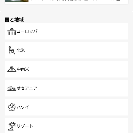
ける。 なお、新着のタイ情報は
コンテンツ一覧
を参照して
そう。 なお、新着の香港情報は
コンテンツ一覧
を参照して
と伝統を感じられるエスニックタウン、多数の緑豊かな公
ほしい。
ほしい。
園や自然保護区など、自然が調和した近代的な景観と文化
の多様性あふれるカラフルな町は、どこを歩いても新しい
国と地域
発見がある。さらに、治安のよさや充実した公共交通機関
も、旅行者にとっては魅力的なポイント。グルメも豊富
で、ホーカーズは地元の風情を楽しめる外せないスポット
ヨーロッパ
だ。訪れる人を飽きさせないシンガポールで、多様な魅力
を体感しよう。 なお、新着のシンガポール情報は
コンテン
ツ一覧
を参照してほしい。
北米
中南米
オセアニア
ハワイ
リゾート