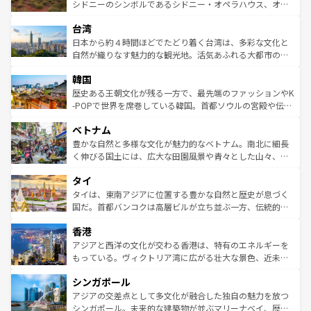
しみながら、その多様性と豊かな歴史を感じることができ
おすすめ。エメラルドグリーンに輝く海をはじめ、豊かな
シドニーのシンボルであるシドニー・オペラハウス、オー
るだろう。車でのロードトリップや列車の旅も、アメリカ
文化や歴史が息づいている。「アロハスピリット」と呼ば
ストラリア東海岸北部に広がる大サンゴ礁地帯グレートバ
ならではの贅沢な旅のスタイルだ。 なお、新着のアメリカ
台湾
れるおもてなしの心で訪れる人々を迎えてくれるハワイの
リアリーフや大陸中央部にそびえるウルル（エアーズロッ
情報は
コンテンツ一覧
を参照してほしい。
人々、おいしいローカルフードやハワイアンミュージッ
ク）、タスマニアの美しい原生林やケアンズの熱帯雨林な
日本から約４時間ほどでたどり着く台湾は、多彩な文化と
ク、伝統的なフラダンスなど、すべてがハワイの魅力を彩
ど、見どころがたくさん。また、カフェやワイン、オージ
自然が織りなす魅力的な観光地。活気あふれる大都市の台
っている。訪れるたびに新しい発見と感動が待っているハ
ービーフなどの食文化も豊かで、美味しいものであふれて
北やノスタルジックな町並みが人気な九份（ジォウフェ
ワイを、存分に味わってほしい。 なお、新着のハワイ情報
韓国
いる。アクティビティも充実しており、サーフィンやダイ
ン）、静ひつな山岳地帯である台湾東部など、都市の喧騒
は
コンテンツ一覧
を参照してほしい。
ビング、ハイキングなど、アウトドア好きにはたまらな
と山間の静けさが共存しており、訪れる人に新しい発見と
歴史ある王朝文化が残る一方で、最先端のファッションやK
い。オーストラリアの多彩な魅力を存分に味わいつくそ
驚きをもたらしてくれる。また、奥深い台湾の食文化も魅
-POPで世界を席巻している韓国。首都ソウルの宮殿や伝統
う。 なお、新着のオーストラリア情報は
コンテンツ一覧
を
力で、夜市などの屋台グルメから高級料理、ヘルシーで美
家屋が並ぶエリアでは韓国の歴史と文化に浸ることがで
参照してほしい。
ベトナム
容にもいいと評判のスイーツなど、バラエティ豊かな料理
き、地方に足を延ばせば四季折々の自然美を楽しむことが
が味わえる。 なお、新着の台湾情報は
コンテンツ一覧
を参
できる。そして、キムチや焼肉、絶品のストリートフード
豊かな自然と多様な文化が魅力的なベトナム。南北に細長
照してほしい。
まで、さまざまな韓国料理が待っている。夜には、韓国な
く伸びる国土には、広大な田園風景や青々とした山々、世
らではのナイトライフも堪能できる。あたたかいホスピタ
界遺産に登録された壮大な自然景観が点在し、都市部では
タイ
リティに包まれながら、韓国の多彩な魅力を心ゆくまで味
急速な発展と共に伝統が息づく。ハノイの古い町並みやホ
わってみてほしい。 なお、新着の韓国情報は
コンテンツ一
ーチミン市のフランス統治時代の建物も、独特の雰囲気を
タイは、東南アジアに位置する豊かな自然と歴史が息づく
覧
を参照してほしい。
醸し出している。また、バラエティの豊かさとおいしさで
国だ。首都バンコクは高層ビルが立ち並ぶ一方、伝統的な
世界中の食通を魅了してやまないベトナム料理も魅力のひ
寺院や市場がいたるところに点在し、古きよき文化と現代
香港
とつ。フォーやバインミー、ベトナムコーヒーなどは、ぜ
の活気が交差している。北部ではチェンマイなどの山岳地
ひ現地で味わいたい。どの地域を訪れてもあたたかい人々
帯で自然と触れ合い、南部ではプーケットやクラビの美し
アジアと西洋の文化が交わる香港は、特有のエネルギーを
が旅行者を迎えてくれるので、きっと忘れられない旅にな
いビーチでリゾート気分を楽しむことができる。タイ料理
もっている。ヴィクトリア湾に広がる壮大な景色、近未来
るはずだ。 なお、新着のベトナム情報は
コンテンツ一覧
を
は世界的に有名で、屋台から高級レストランまで味覚を刺
的なアートスポット、そして歴史と現代が融合した町並
参照してほしい。
シンガポール
激する。気候は一年中温暖で、どの季節にも異なる楽しみ
み、どこを訪れても感動するはず。観光スポットが密集し
が待っている。親しみやすいタイの人々、仏教を中心とし
ており、効率よく見どころを回れるのも魅力。息をのむよ
アジアの交差点として多文化が融合した独自の魅力を放つ
た文化、そして多様な観光資源が、訪れる旅人を魅了し続
うな絶景から文化的な体験まで、香港を存分に楽しみ尽く
シンガポール。未来的な建築物が並ぶマリーナベイ、歴史