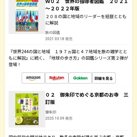
Ｗ０２ 世界の指導者図鑑 ２０２１
～２０２２年版
２０８の国と地域のリーダーを経歴ととも
に解説
旅の図鑑
2021.03.18 発売
『世界244の国と地域 １９７ヵ国と４７地域を旅の雑学とと
もに解説』に続く、「地球の歩き方」の図鑑シリーズ第２弾が
登場！
詳細を見る
０２ 御朱印でめぐる京都のお寺 三
訂版
御朱印
2025.10.09 発売