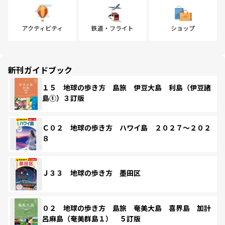
アクティビティ
鉄道・フライト
ショップ
新刊ガイドブック
１５ 地球の歩き方 島旅 伊豆大島 利島（伊豆諸
島①）３訂版
Ｃ０２ 地球の歩き方 ハワイ島 ２０２７～２０２
８
Ｊ３３ 地球の歩き方 墨田区
０２ 地球の歩き方 島旅 奄美大島 喜界島 加計
呂麻島（奄美群島１） ５訂版