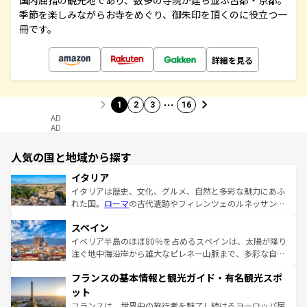
国内屈指の観光地であり、数多の寺院が建ち並ぶ古都・京都。
季節を楽しみながらお寺をめぐり、御朱印を頂くのに役立つ一
冊です。
詳細を見る
…
1
2
3
16
AD
AD
人気の国と地域から探す
イタリア
イタリアは歴史、文化、グルメ、自然と多彩な魅力にあふ
れた国。
ローマ
の古代遺跡やフィレンツェのルネッサンス
美術、ヴェネツィアの運河など、歴史あるスポットはもち
スペイン
ろん、トスカーナの美しい田園風景やアマルフィ海岸の絶
景など、自然景観も見逃せない。観光の合間には、本場の
イベリア半島のほぼ80％を占めるスペインは、太陽が降り
ピザやパスタなど、絶品のイタリア料理を堪能することも
注ぐ地中海沿岸から雄大なピレネー山脈まで、多彩な自然
できる。朝目覚めてから夜眠るまで、すべての瞬間を楽し
と文化が詰まったヨーロッパ屈指の旅行先だ。多様な地域
フランスの基本情報と観光ガイド・有名観光スポ
ませてくれるイタリアで、忘れられない旅をしてみよう！
文化が根付くこの国では、情熱的なフラメンコ、熱気あふ
なお、新着のイタリア情報は
コンテンツ一覧
を参照してほ
れる闘牛、そして美味しいタパスが生活の一部となってい
ット
しい。
る。首都マドリードの洗練された雰囲気や、バルセロナの
フランスは、世界中の旅行者を魅了し続けるヨーロッパ屈