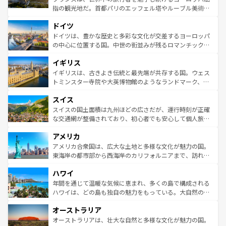
アートに溢れた街角から、地方では古代ローマ遺跡や中世
指の観光地だ。首都パリのエッフェル塔やルーブル美術館
の城塞都市、穏やかなビーチリゾートまで多彩な表情を見
といった象徴的なスポットから、田舎町の古風な美しさま
せる。地方によって風土や気候が異なるスペインはその個
ドイツ
で、幅広い魅力が詰まっている。華麗な宮殿、歴史的な大
性で訪れる人を魅了する。 なお、新着のスペイン情報は
コ
聖堂、美しいビーチ、そして豊かな自然が、訪れる者を心
ドイツは、豊かな歴史と多彩な文化が交差するヨーロッパ
ンテンツ一覧
を参照してほしい。
から魅了する。また、フランスは美食の国としても知ら
の中心に位置する国。中世の街並みが残るロマンチック街
れ、フランス料理はユネスコ無形文化遺産にも登録されて
道から、未来を先取りするようなモダンな都市まで多様な
イギリス
いる。シャンパンの発祥地であるランス、プロヴァンスの
顔を持つこの国は、どこを歩いても飽きることがない。ベ
香り高いラベンダー畑など、多彩な楽しみ方が可能だ。さ
ルリンの文化的活気、バイエルン州のアルプスの絶景、そ
イギリスは、古きよき伝統と最先端が共存する国。ウェス
らに、パリ以外の地域にも魅力が溢れており、どの街角に
してライン川沿いのワイン畑といった風景は必見。ビール
トミンスター寺院や大英博物館のようなランドマーク、歴
も豊かな歴史と文化が息づいている。パリ以外の個性あふ
とソーセージを味わいながら地元の人と過ごす楽しい時間
史ある大学都市、美しい丘陵地帯や牧歌的な風景など、エ
れる地方に足を運ぶとそれぞれで全く異なる文化を体験で
スイス
は、お酒好きな人にはぜひ体験してほしい。 なお、新着の
リアごとに異なる魅力がある。また、優雅なアフタヌーン
きるだろう。 なお、新着のフランス情報は
コンテンツ一覧
ドイツ情報は
コンテンツ一覧
を参照してほしい。
ティー、ビール好きにはたまらない英国パブ、サッカー観
スイスの国土面積は九州ほどの広さだが、運行時刻が正確
を参照してほしい。
戦など、本場だからこそできる体験も豊富。イギリスを旅
な交通網が整備されており、初心者でも安心して個人旅行
して楽しみつくそう。 なお、新着のイギリス情報は
コンテ
を楽しめる。日本同様に時刻表どおりの旅が可能だ。中世
アメリカ
ンツ一覧
を参照してほしい。
の建物がそのまま残る町や、スイスならではのユニークな
博物館もあり、アルプス観光だけでなく町歩きも満喫する
アメリカ合衆国は、広大な土地と多様な文化が魅力の国。
ことができる。国民の所得が高いため物価も高いが、旅行
東海岸の都市部から西海岸のカリフォルニアまで、訪れる
者向けの交通パス提供のサービスもあり、うまく活用すれ
場所ごとに異なる風景と体験が待っている。ニューヨーク
ハワイ
ば市内交通費無料で観光を楽しむこともできる。 なお、新
のような巨大都市は、観光、ショッピング、エンターテイ
着のスイス情報は
コンテンツ一覧
を参照してほしい。
ンメントが詰まった刺激的なスポットだ。一方、アメリカ
年間を通じて温暖な気候に恵まれ、多くの島で構成される
西部には大自然が広がり、グランドキャニオンやイエロー
ハワイは、どの島も独自の魅力をもっている。大自然の神
ストーン国立公園といった絶景が堪能できる。さらに、南
秘を感じたいなら、火山が生み出した壮大な景観を誇るハ
オーストラリア
部のニューオーリンズでは、音楽と美食が融合した独特の
ワイ島は見逃せない。また、定番の観光地といえばオアフ
文化が魅力。旅行者はアメリカの各地域で異なる魅力を楽
島だが、静かな自然を求めるならマウイ島やカウアイ島が
オーストラリアは、壮大な自然と多様な文化が魅力の国。