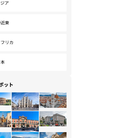
アジア
中近東
アフリカ
日本
ポット