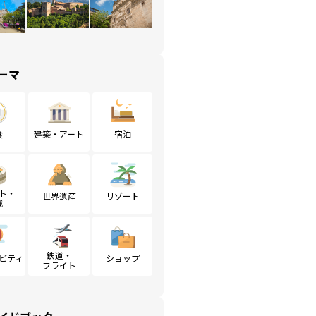
ーマ
食
建築・アート
宿泊
ト・
世界遺産
リゾート
戦
鉄道・
ビティ
ショップ
フライト