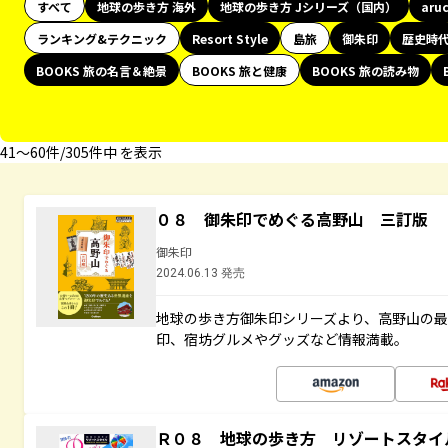
すべて
地球の歩き方 海外
地球の歩き方 Jシリーズ（国内）
aru
ランキング&テクニック
Resort Style
島旅
御朱印
歴史時
BOOKS 旅の名言＆絶景
BOOKS 旅と健康
BOOKS 旅の読み物
41〜60件/305件中 を表示
０８ 御朱印でめぐる高野山 三訂版
御朱印
2024.06.13 発売
地球の歩き方御朱印シリーズより、高野山の
印、宿坊グルメやグッズなど情報満載。
Ｒ０８ 地球の歩き方 リゾートスタイ