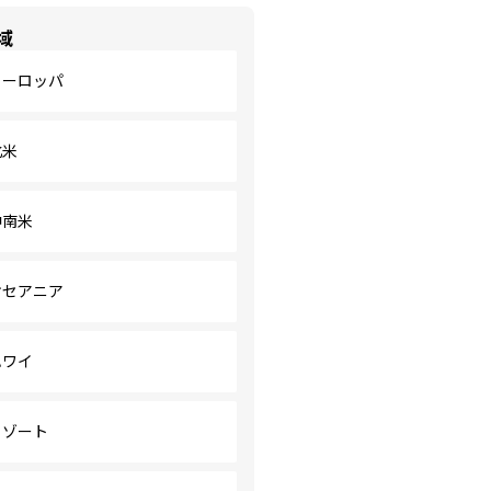
域
ヨーロッパ
北米
中南米
オセアニア
ハワイ
リゾート