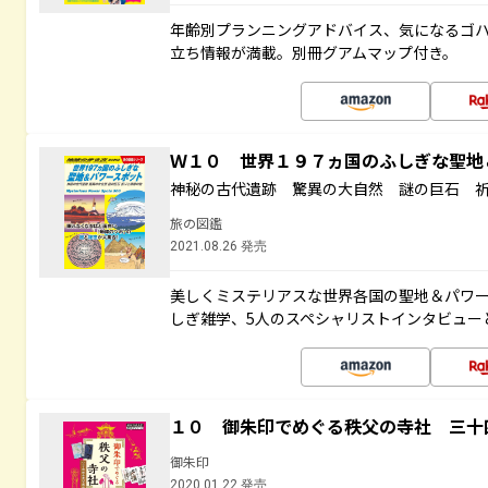
年齢別プランニングアドバイス、気になるゴ
立ち情報が満載。別冊グアムマップ付き。
Ｗ１０ 世界１９７ヵ国のふしぎな聖
神秘の古代遺跡 驚異の大自然 謎の巨石 
旅の図鑑
2021.08.26 発売
美しくミステリアスな世界各国の聖地＆パワ
しぎ雑学、5人のスペシャリストインタビュー
１０ 御朱印でめぐる秩父の寺社 三十
御朱印
2020.01.22 発売