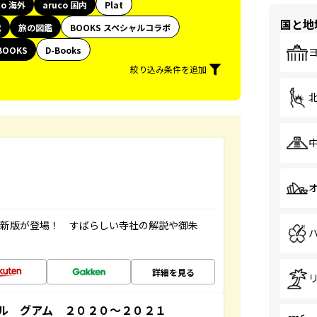
co 海外
aruco 国内
Plat
国と地
代
旅の図鑑
BOOKS スペシャルコラボ
BOOKS
D-Books
絞り込み条件を追加
最新版が登場！ すばらしい寺社の解説や御朱
詳細を見る
ル グアム ２０２０～２０２１