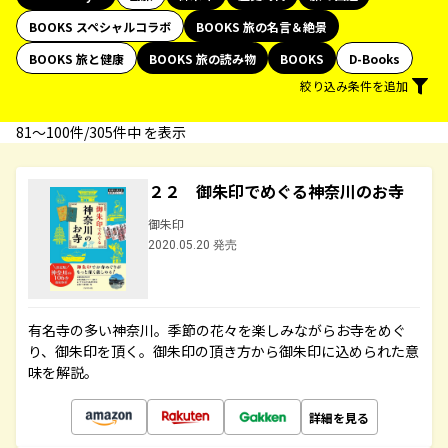
BOOKS スペシャルコラボ
BOOKS 旅の名言＆絶景
BOOKS 旅と健康
BOOKS 旅の読み物
BOOKS
D-Books
絞り込み条件を追加
81〜100件/305件中 を表示
２２ 御朱印でめぐる神奈川のお寺
御朱印
2020.05.20 発売
有名寺の多い神奈川。季節の花々を楽しみながらお寺をめぐ
り、御朱印を頂く。御朱印の頂き方から御朱印に込められた意
味を解説。
詳細を見る