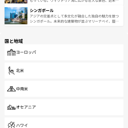
もっている。ヴィクトリア湾に広がる壮大な景色、近未来
るはずだ。 なお、新着のベトナム情報は
コンテンツ一覧
を
は世界的に有名で、屋台から高級レストランまで味覚を刺
的なアートスポット、そして歴史と現代が融合した町並
参照してほしい。
シンガポール
激する。気候は一年中温暖で、どの季節にも異なる楽しみ
み、どこを訪れても感動するはず。観光スポットが密集し
が待っている。親しみやすいタイの人々、仏教を中心とし
ており、効率よく見どころを回れるのも魅力。息をのむよ
アジアの交差点として多文化が融合した独自の魅力を放つ
た文化、そして多様な観光資源が、訪れる旅人を魅了し続
うな絶景から文化的な体験まで、香港を存分に楽しみ尽く
シンガポール。未来的な建築物が並ぶマリーナベイ、歴史
ける。 なお、新着のタイ情報は
コンテンツ一覧
を参照して
そう。 なお、新着の香港情報は
コンテンツ一覧
を参照して
と伝統を感じられるエスニックタウン、多数の緑豊かな公
ほしい。
ほしい。
園や自然保護区など、自然が調和した近代的な景観と文化
の多様性あふれるカラフルな町は、どこを歩いても新しい
国と地域
発見がある。さらに、治安のよさや充実した公共交通機関
も、旅行者にとっては魅力的なポイント。グルメも豊富
で、ホーカーズは地元の風情を楽しめる外せないスポット
ヨーロッパ
だ。訪れる人を飽きさせないシンガポールで、多様な魅力
を体感しよう。 なお、新着のシンガポール情報は
コンテン
ツ一覧
を参照してほしい。
北米
中南米
オセアニア
ハワイ