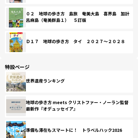
０２ 地球の歩き方 島旅 奄美大島 喜界島 加計
呂麻島（奄美群島１） ５訂版
Ｄ１７ 地球の歩き方 タイ ２０２７～２０２８
特設ページ
世界遺産ランキング
地球の歩き方 meets クリストファー・ノーラン監督
最新作『オデュッセイア』
準備も滞在もスマートに！ トラベルハック2026