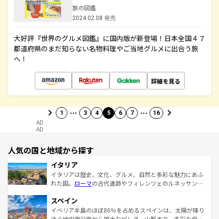
旅の図鑑
2024.02.08 発売
大好評『世界のグルメ図鑑』に国内版が新登場！日本全国４７
都道府県のまだ知らない名物料理やご当地グルメに出合う旅
へ！
詳細を見る
…
…
1
3
4
5
6
7
16
AD
AD
人気の国と地域から探す
イタリア
イタリアは歴史、文化、グルメ、自然と多彩な魅力にあふ
れた国。
ローマ
の古代遺跡やフィレンツェのルネッサンス
美術、ヴェネツィアの運河など、歴史あるスポットはもち
スペイン
ろん、トスカーナの美しい田園風景やアマルフィ海岸の絶
景など、自然景観も見逃せない。観光の合間には、本場の
イベリア半島のほぼ80％を占めるスペインは、太陽が降り
ピザやパスタなど、絶品のイタリア料理を堪能することも
注ぐ地中海沿岸から雄大なピレネー山脈まで、多彩な自然