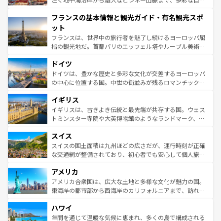
できる。朝目覚めてから夜眠るまで、すべての瞬間を楽し
と文化が詰まったヨーロッパ屈指の旅行先だ。多様な地域
フランスの基本情報と観光ガイド・有名観光スポ
ませてくれるイタリアで、忘れられない旅をしてみよう！
文化が根付くこの国では、情熱的なフラメンコ、熱気あふ
なお、新着のイタリア情報は
コンテンツ一覧
を参照してほ
れる闘牛、そして美味しいタパスが生活の一部となってい
ット
しい。
る。首都マドリードの洗練された雰囲気や、バルセロナの
フランスは、世界中の旅行者を魅了し続けるヨーロッパ屈
アートに溢れた街角から、地方では古代ローマ遺跡や中世
指の観光地だ。首都パリのエッフェル塔やルーブル美術館
の城塞都市、穏やかなビーチリゾートまで多彩な表情を見
といった象徴的なスポットから、田舎町の古風な美しさま
せる。地方によって風土や気候が異なるスペインはその個
ドイツ
で、幅広い魅力が詰まっている。華麗な宮殿、歴史的な大
性で訪れる人を魅了する。 なお、新着のスペイン情報は
コ
聖堂、美しいビーチ、そして豊かな自然が、訪れる者を心
ドイツは、豊かな歴史と多彩な文化が交差するヨーロッパ
ンテンツ一覧
を参照してほしい。
から魅了する。また、フランスは美食の国としても知ら
の中心に位置する国。中世の街並みが残るロマンチック街
れ、フランス料理はユネスコ無形文化遺産にも登録されて
道から、未来を先取りするようなモダンな都市まで多様な
イギリス
いる。シャンパンの発祥地であるランス、プロヴァンスの
顔を持つこの国は、どこを歩いても飽きることがない。ベ
香り高いラベンダー畑など、多彩な楽しみ方が可能だ。さ
ルリンの文化的活気、バイエルン州のアルプスの絶景、そ
イギリスは、古きよき伝統と最先端が共存する国。ウェス
らに、パリ以外の地域にも魅力が溢れており、どの街角に
してライン川沿いのワイン畑といった風景は必見。ビール
トミンスター寺院や大英博物館のようなランドマーク、歴
も豊かな歴史と文化が息づいている。パリ以外の個性あふ
とソーセージを味わいながら地元の人と過ごす楽しい時間
史ある大学都市、美しい丘陵地帯や牧歌的な風景など、エ
れる地方に足を運ぶとそれぞれで全く異なる文化を体験で
スイス
は、お酒好きな人にはぜひ体験してほしい。 なお、新着の
リアごとに異なる魅力がある。また、優雅なアフタヌーン
きるだろう。 なお、新着のフランス情報は
コンテンツ一覧
ドイツ情報は
コンテンツ一覧
を参照してほしい。
ティー、ビール好きにはたまらない英国パブ、サッカー観
スイスの国土面積は九州ほどの広さだが、運行時刻が正確
を参照してほしい。
戦など、本場だからこそできる体験も豊富。イギリスを旅
な交通網が整備されており、初心者でも安心して個人旅行
して楽しみつくそう。 なお、新着のイギリス情報は
コンテ
を楽しめる。日本同様に時刻表どおりの旅が可能だ。中世
アメリカ
ンツ一覧
を参照してほしい。
の建物がそのまま残る町や、スイスならではのユニークな
博物館もあり、アルプス観光だけでなく町歩きも満喫する
アメリカ合衆国は、広大な土地と多様な文化が魅力の国。
ことができる。国民の所得が高いため物価も高いが、旅行
東海岸の都市部から西海岸のカリフォルニアまで、訪れる
者向けの交通パス提供のサービスもあり、うまく活用すれ
場所ごとに異なる風景と体験が待っている。ニューヨーク
ハワイ
ば市内交通費無料で観光を楽しむこともできる。 なお、新
のような巨大都市は、観光、ショッピング、エンターテイ
着のスイス情報は
コンテンツ一覧
を参照してほしい。
ンメントが詰まった刺激的なスポットだ。一方、アメリカ
年間を通じて温暖な気候に恵まれ、多くの島で構成される