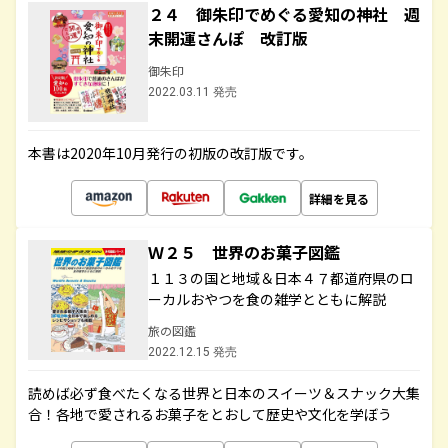
２４ 御朱印でめぐる愛知の神社 週
末開運さんぽ 改訂版
御朱印
2022.03.11 発売
本書は2020年10月発行の初版の改訂版です。
詳細を見る
Ｗ２５ 世界のお菓子図鑑
１１３の国と地域＆日本４７都道府県のロ
ーカルおやつを食の雑学とともに解説
旅の図鑑
2022.12.15 発売
読めば必ず食べたくなる世界と日本のスイーツ＆スナック大集
合！各地で愛されるお菓子をとおして歴史や文化を学ぼう