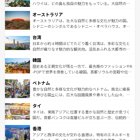
西部には大自然が広がり、グランドキャニオンやイエロー
ハワイは、どの島も独自の魅力をもっている。大自然の神
ストーン国立公園といった絶景が堪能できる。さらに、南
秘を感じたいなら、火山が生み出した壮大な景観を誇るハ
オーストラリア
部のニューオーリンズでは、音楽と美食が融合した独特の
ワイ島は見逃せない。また、定番の観光地といえばオアフ
文化が魅力。旅行者はアメリカの各地域で異なる魅力を楽
島だが、静かな自然を求めるならマウイ島やカウアイ島が
オーストラリアは、壮大な自然と多様な文化が魅力の国。
しみながら、その多様性と豊かな歴史を感じることができ
おすすめ。エメラルドグリーンに輝く海をはじめ、豊かな
シドニーのシンボルであるシドニー・オペラハウス、オー
るだろう。車でのロードトリップや列車の旅も、アメリカ
文化や歴史が息づいている。「アロハスピリット」と呼ば
ストラリア東海岸北部に広がる大サンゴ礁地帯グレートバ
ならではの贅沢な旅のスタイルだ。 なお、新着のアメリカ
台湾
れるおもてなしの心で訪れる人々を迎えてくれるハワイの
リアリーフや大陸中央部にそびえるウルル（エアーズロッ
情報は
コンテンツ一覧
を参照してほしい。
人々、おいしいローカルフードやハワイアンミュージッ
ク）、タスマニアの美しい原生林やケアンズの熱帯雨林な
日本から約４時間ほどでたどり着く台湾は、多彩な文化と
ク、伝統的なフラダンスなど、すべてがハワイの魅力を彩
ど、見どころがたくさん。また、カフェやワイン、オージ
自然が織りなす魅力的な観光地。活気あふれる大都市の台
っている。訪れるたびに新しい発見と感動が待っているハ
ービーフなどの食文化も豊かで、美味しいものであふれて
北やノスタルジックな町並みが人気な九份（ジォウフェ
ワイを、存分に味わってほしい。 なお、新着のハワイ情報
韓国
いる。アクティビティも充実しており、サーフィンやダイ
ン）、静ひつな山岳地帯である台湾東部など、都市の喧騒
は
コンテンツ一覧
を参照してほしい。
ビング、ハイキングなど、アウトドア好きにはたまらな
と山間の静けさが共存しており、訪れる人に新しい発見と
歴史ある王朝文化が残る一方で、最先端のファッションやK
い。オーストラリアの多彩な魅力を存分に味わいつくそ
驚きをもたらしてくれる。また、奥深い台湾の食文化も魅
-POPで世界を席巻している韓国。首都ソウルの宮殿や伝統
う。 なお、新着のオーストラリア情報は
コンテンツ一覧
を
力で、夜市などの屋台グルメから高級料理、ヘルシーで美
家屋が並ぶエリアでは韓国の歴史と文化に浸ることがで
参照してほしい。
ベトナム
容にもいいと評判のスイーツなど、バラエティ豊かな料理
き、地方に足を延ばせば四季折々の自然美を楽しむことが
が味わえる。 なお、新着の台湾情報は
コンテンツ一覧
を参
できる。そして、キムチや焼肉、絶品のストリートフード
豊かな自然と多様な文化が魅力的なベトナム。南北に細長
照してほしい。
まで、さまざまな韓国料理が待っている。夜には、韓国な
く伸びる国土には、広大な田園風景や青々とした山々、世
らではのナイトライフも堪能できる。あたたかいホスピタ
界遺産に登録された壮大な自然景観が点在し、都市部では
タイ
リティに包まれながら、韓国の多彩な魅力を心ゆくまで味
急速な発展と共に伝統が息づく。ハノイの古い町並みやホ
わってみてほしい。 なお、新着の韓国情報は
コンテンツ一
ーチミン市のフランス統治時代の建物も、独特の雰囲気を
タイは、東南アジアに位置する豊かな自然と歴史が息づく
覧
を参照してほしい。
醸し出している。また、バラエティの豊かさとおいしさで
国だ。首都バンコクは高層ビルが立ち並ぶ一方、伝統的な
世界中の食通を魅了してやまないベトナム料理も魅力のひ
寺院や市場がいたるところに点在し、古きよき文化と現代
香港
とつ。フォーやバインミー、ベトナムコーヒーなどは、ぜ
の活気が交差している。北部ではチェンマイなどの山岳地
ひ現地で味わいたい。どの地域を訪れてもあたたかい人々
帯で自然と触れ合い、南部ではプーケットやクラビの美し
アジアと西洋の文化が交わる香港は、特有のエネルギーを
が旅行者を迎えてくれるので、きっと忘れられない旅にな
いビーチでリゾート気分を楽しむことができる。タイ料理