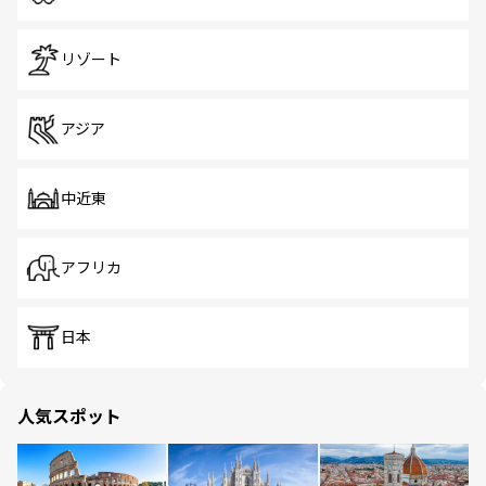
リゾート
アジア
中近東
アフリカ
日本
人気スポット