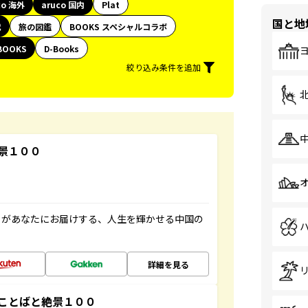
co 海外
aruco 国内
Plat
国と地
代
旅の図鑑
BOOKS スペシャルコラボ
BOOKS
D-Books
絞り込み条件を追加
景１００
」があなたにお届けする、人生を輝かせる中国の
詳細を見る
ことばと絶景１００