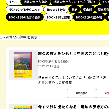
すべて
地球の歩き方 海外
地球の歩き方 Jシリーズ（国内）
aru
ランキング&テクニック
Resort Style
島旅
御朱印
歴史時
BOOKS 旅の名言＆絶景
BOOKS 旅と健康
BOOKS 旅の読み物
1〜20件/275件中 を表示
悠久の教えをひもとく中国のことばと絶
BOOKS 旅の名言＆絶景
2022.12.15 発売
世界を４０年以上歩いてきた「地球の歩き方
名言と癒やしの絶景集
今すぐ旅に出たくなる！地球の歩き方の