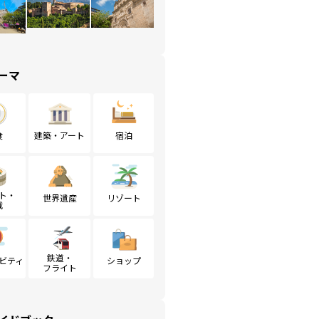
ーマ
食
建築・アート
宿泊
ト・
世界遺産
リゾート
戦
鉄道・
ビティ
ショップ
フライト