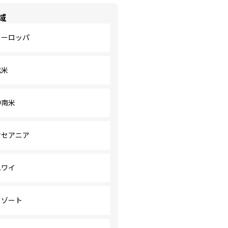
域
ヨーロッパ
北米
中南米
オセアニア
ハワイ
リゾート