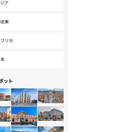
アジア
中近東
アフリカ
日本
ポット