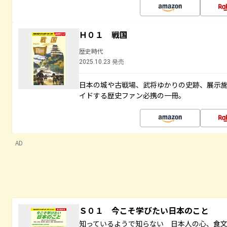
Ｈ０１ 戦国
歴史時代
2025.10.23 発売
日本の城や古戦場、武将ゆかりの史跡、展示
イドする歴史ファン必携の一冊。
AD
Ｓ０１ 今こそ学びたい日本のこと
知っているようで知らない 日本人の心、食