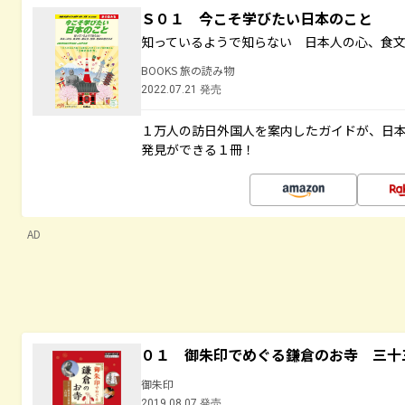
Ｓ０１ 今こそ学びたい日本のこと
知っているようで知らない 日本人の心、食
BOOKS 旅の読み物
2022.07.21 発売
１万人の訪日外国人を案内したガイドが、日
発見ができる１冊！
AD
０１ 御朱印でめぐる鎌倉のお寺 三十
御朱印
2019.08.07 発売