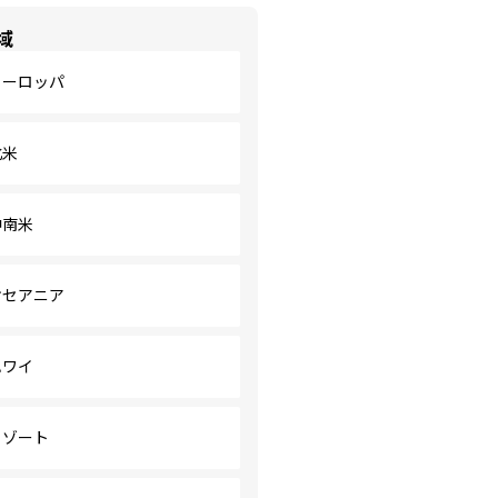
域
ヨーロッパ
北米
中南米
オセアニア
ハワイ
リゾート