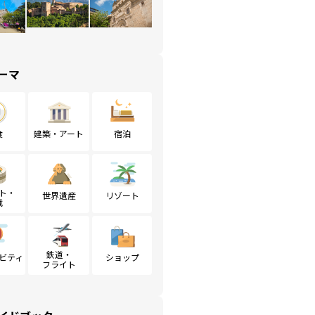
ーマ
食
建築・アート
宿泊
ト・
世界遺産
リゾート
戦
鉄道・
ビティ
ショップ
フライト