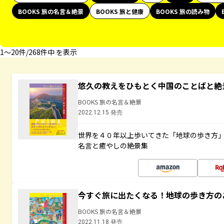
BOOKS 旅の名言＆絶景
BOOKS 旅と健康
BOOKS 旅の読み物
1〜20件/268件中 を表示
悠久の教えをひもとく中国のことばと絶
BOOKS 旅の名言＆絶景
2022.12.15 発売
世界を４０年以上歩いてきた「地球の歩き方
名言と癒やしの絶景集
今すぐ旅に出たくなる！地球の歩き方の
BOOKS 旅の名言＆絶景
2022.11.18 発売