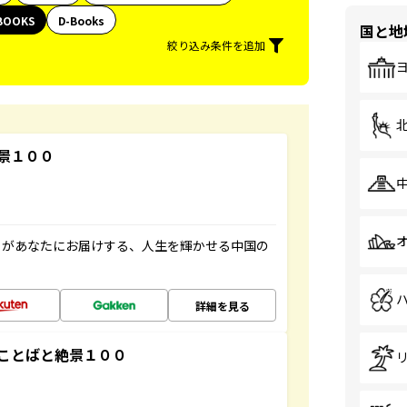
BOOKS
D-Books
国と地
絞り込み条件を追加
景１００
」があなたにお届けする、人生を輝かせる中国の
詳細を見る
ことばと絶景１００