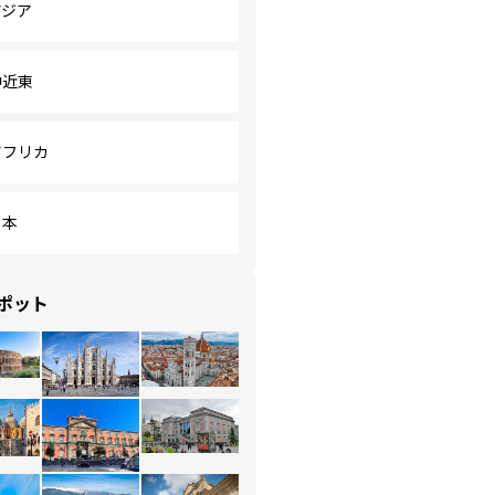
アジア
中近東
アフリカ
日本
ポット