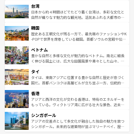
るだろう。車でのロードトリップや列車の旅も、アメリカ
文化や歴史が息づいている。「アロハスピリット」と呼ば
ストラリア東海岸北部に広がる大サンゴ礁地帯グレートバ
ならではの贅沢な旅のスタイルだ。 なお、新着のアメリカ
台湾
れるおもてなしの心で訪れる人々を迎えてくれるハワイの
リアリーフや大陸中央部にそびえるウルル（エアーズロッ
情報は
コンテンツ一覧
を参照してほしい。
人々、おいしいローカルフードやハワイアンミュージッ
ク）、タスマニアの美しい原生林やケアンズの熱帯雨林な
日本から約４時間ほどでたどり着く台湾は、多彩な文化と
ク、伝統的なフラダンスなど、すべてがハワイの魅力を彩
ど、見どころがたくさん。また、カフェやワイン、オージ
自然が織りなす魅力的な観光地。活気あふれる大都市の台
っている。訪れるたびに新しい発見と感動が待っているハ
ービーフなどの食文化も豊かで、美味しいものであふれて
北やノスタルジックな町並みが人気な九份（ジォウフェ
ワイを、存分に味わってほしい。 なお、新着のハワイ情報
韓国
いる。アクティビティも充実しており、サーフィンやダイ
ン）、静ひつな山岳地帯である台湾東部など、都市の喧騒
は
コンテンツ一覧
を参照してほしい。
ビング、ハイキングなど、アウトドア好きにはたまらな
と山間の静けさが共存しており、訪れる人に新しい発見と
歴史ある王朝文化が残る一方で、最先端のファッションやK
い。オーストラリアの多彩な魅力を存分に味わいつくそ
驚きをもたらしてくれる。また、奥深い台湾の食文化も魅
-POPで世界を席巻している韓国。首都ソウルの宮殿や伝統
う。 なお、新着のオーストラリア情報は
コンテンツ一覧
を
力で、夜市などの屋台グルメから高級料理、ヘルシーで美
家屋が並ぶエリアでは韓国の歴史と文化に浸ることがで
参照してほしい。
ベトナム
容にもいいと評判のスイーツなど、バラエティ豊かな料理
き、地方に足を延ばせば四季折々の自然美を楽しむことが
が味わえる。 なお、新着の台湾情報は
コンテンツ一覧
を参
できる。そして、キムチや焼肉、絶品のストリートフード
豊かな自然と多様な文化が魅力的なベトナム。南北に細長
照してほしい。
まで、さまざまな韓国料理が待っている。夜には、韓国な
く伸びる国土には、広大な田園風景や青々とした山々、世
らではのナイトライフも堪能できる。あたたかいホスピタ
界遺産に登録された壮大な自然景観が点在し、都市部では
タイ
リティに包まれながら、韓国の多彩な魅力を心ゆくまで味
急速な発展と共に伝統が息づく。ハノイの古い町並みやホ
わってみてほしい。 なお、新着の韓国情報は
コンテンツ一
ーチミン市のフランス統治時代の建物も、独特の雰囲気を
タイは、東南アジアに位置する豊かな自然と歴史が息づく
覧
を参照してほしい。
醸し出している。また、バラエティの豊かさとおいしさで
国だ。首都バンコクは高層ビルが立ち並ぶ一方、伝統的な
世界中の食通を魅了してやまないベトナム料理も魅力のひ
寺院や市場がいたるところに点在し、古きよき文化と現代
香港
とつ。フォーやバインミー、ベトナムコーヒーなどは、ぜ
の活気が交差している。北部ではチェンマイなどの山岳地
ひ現地で味わいたい。どの地域を訪れてもあたたかい人々
帯で自然と触れ合い、南部ではプーケットやクラビの美し
アジアと西洋の文化が交わる香港は、特有のエネルギーを
が旅行者を迎えてくれるので、きっと忘れられない旅にな
いビーチでリゾート気分を楽しむことができる。タイ料理
もっている。ヴィクトリア湾に広がる壮大な景色、近未来
るはずだ。 なお、新着のベトナム情報は
コンテンツ一覧
を
は世界的に有名で、屋台から高級レストランまで味覚を刺
的なアートスポット、そして歴史と現代が融合した町並
参照してほしい。
シンガポール
激する。気候は一年中温暖で、どの季節にも異なる楽しみ
み、どこを訪れても感動するはず。観光スポットが密集し
が待っている。親しみやすいタイの人々、仏教を中心とし
ており、効率よく見どころを回れるのも魅力。息をのむよ
アジアの交差点として多文化が融合した独自の魅力を放つ
た文化、そして多様な観光資源が、訪れる旅人を魅了し続
うな絶景から文化的な体験まで、香港を存分に楽しみ尽く
シンガポール。未来的な建築物が並ぶマリーナベイ、歴史
ける。 なお、新着のタイ情報は
コンテンツ一覧
を参照して
そう。 なお、新着の香港情報は
コンテンツ一覧
を参照して
と伝統を感じられるエスニックタウン、多数の緑豊かな公