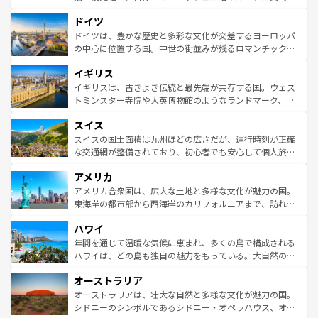
の城塞都市、穏やかなビーチリゾートまで多彩な表情を見
といった象徴的なスポットから、田舎町の古風な美しさま
せる。地方によって風土や気候が異なるスペインはその個
ドイツ
で、幅広い魅力が詰まっている。華麗な宮殿、歴史的な大
性で訪れる人を魅了する。 なお、新着のスペイン情報は
コ
聖堂、美しいビーチ、そして豊かな自然が、訪れる者を心
ドイツは、豊かな歴史と多彩な文化が交差するヨーロッパ
ンテンツ一覧
を参照してほしい。
から魅了する。また、フランスは美食の国としても知ら
の中心に位置する国。中世の街並みが残るロマンチック街
れ、フランス料理はユネスコ無形文化遺産にも登録されて
道から、未来を先取りするようなモダンな都市まで多様な
イギリス
いる。シャンパンの発祥地であるランス、プロヴァンスの
顔を持つこの国は、どこを歩いても飽きることがない。ベ
香り高いラベンダー畑など、多彩な楽しみ方が可能だ。さ
ルリンの文化的活気、バイエルン州のアルプスの絶景、そ
イギリスは、古きよき伝統と最先端が共存する国。ウェス
らに、パリ以外の地域にも魅力が溢れており、どの街角に
してライン川沿いのワイン畑といった風景は必見。ビール
トミンスター寺院や大英博物館のようなランドマーク、歴
も豊かな歴史と文化が息づいている。パリ以外の個性あふ
とソーセージを味わいながら地元の人と過ごす楽しい時間
史ある大学都市、美しい丘陵地帯や牧歌的な風景など、エ
れる地方に足を運ぶとそれぞれで全く異なる文化を体験で
スイス
は、お酒好きな人にはぜひ体験してほしい。 なお、新着の
リアごとに異なる魅力がある。また、優雅なアフタヌーン
きるだろう。 なお、新着のフランス情報は
コンテンツ一覧
ドイツ情報は
コンテンツ一覧
を参照してほしい。
ティー、ビール好きにはたまらない英国パブ、サッカー観
スイスの国土面積は九州ほどの広さだが、運行時刻が正確
を参照してほしい。
戦など、本場だからこそできる体験も豊富。イギリスを旅
な交通網が整備されており、初心者でも安心して個人旅行
して楽しみつくそう。 なお、新着のイギリス情報は
コンテ
を楽しめる。日本同様に時刻表どおりの旅が可能だ。中世
アメリカ
ンツ一覧
を参照してほしい。
の建物がそのまま残る町や、スイスならではのユニークな
博物館もあり、アルプス観光だけでなく町歩きも満喫する
アメリカ合衆国は、広大な土地と多様な文化が魅力の国。
ことができる。国民の所得が高いため物価も高いが、旅行
東海岸の都市部から西海岸のカリフォルニアまで、訪れる
者向けの交通パス提供のサービスもあり、うまく活用すれ
場所ごとに異なる風景と体験が待っている。ニューヨーク
ハワイ
ば市内交通費無料で観光を楽しむこともできる。 なお、新
のような巨大都市は、観光、ショッピング、エンターテイ
着のスイス情報は
コンテンツ一覧
を参照してほしい。
ンメントが詰まった刺激的なスポットだ。一方、アメリカ
年間を通じて温暖な気候に恵まれ、多くの島で構成される
西部には大自然が広がり、グランドキャニオンやイエロー
ハワイは、どの島も独自の魅力をもっている。大自然の神
ストーン国立公園といった絶景が堪能できる。さらに、南
秘を感じたいなら、火山が生み出した壮大な景観を誇るハ
オーストラリア
部のニューオーリンズでは、音楽と美食が融合した独特の
ワイ島は見逃せない。また、定番の観光地といえばオアフ
文化が魅力。旅行者はアメリカの各地域で異なる魅力を楽
島だが、静かな自然を求めるならマウイ島やカウアイ島が
オーストラリアは、壮大な自然と多様な文化が魅力の国。
しみながら、その多様性と豊かな歴史を感じることができ
おすすめ。エメラルドグリーンに輝く海をはじめ、豊かな
シドニーのシンボルであるシドニー・オペラハウス、オー