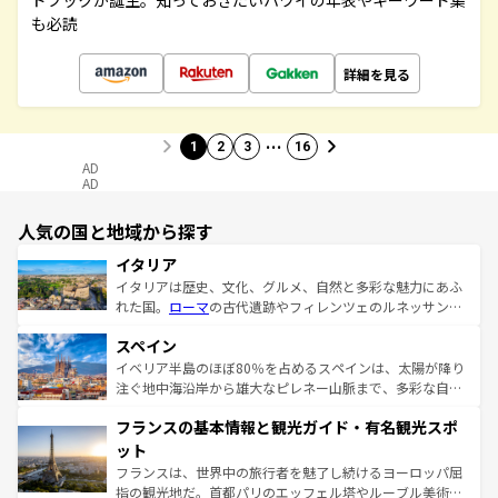
ドブックが誕生。知っておきたいハワイの年表やキーワード集
も必読
詳細を見る
…
1
2
3
16
AD
AD
人気の国と地域から探す
イタリア
イタリアは歴史、文化、グルメ、自然と多彩な魅力にあふ
れた国。
ローマ
の古代遺跡やフィレンツェのルネッサンス
美術、ヴェネツィアの運河など、歴史あるスポットはもち
スペイン
ろん、トスカーナの美しい田園風景やアマルフィ海岸の絶
景など、自然景観も見逃せない。観光の合間には、本場の
イベリア半島のほぼ80％を占めるスペインは、太陽が降り
ピザやパスタなど、絶品のイタリア料理を堪能することも
注ぐ地中海沿岸から雄大なピレネー山脈まで、多彩な自然
できる。朝目覚めてから夜眠るまで、すべての瞬間を楽し
と文化が詰まったヨーロッパ屈指の旅行先だ。多様な地域
フランスの基本情報と観光ガイド・有名観光スポ
ませてくれるイタリアで、忘れられない旅をしてみよう！
文化が根付くこの国では、情熱的なフラメンコ、熱気あふ
なお、新着のイタリア情報は
コンテンツ一覧
を参照してほ
れる闘牛、そして美味しいタパスが生活の一部となってい
ット
しい。
る。首都マドリードの洗練された雰囲気や、バルセロナの
フランスは、世界中の旅行者を魅了し続けるヨーロッパ屈
アートに溢れた街角から、地方では古代ローマ遺跡や中世
指の観光地だ。首都パリのエッフェル塔やルーブル美術館