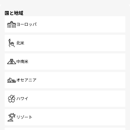
ほしい。
ほしい。
園や自然保護区など、自然が調和した近代的な景観と文化
の多様性あふれるカラフルな町は、どこを歩いても新しい
国と地域
発見がある。さらに、治安のよさや充実した公共交通機関
も、旅行者にとっては魅力的なポイント。グルメも豊富
で、ホーカーズは地元の風情を楽しめる外せないスポット
ヨーロッパ
だ。訪れる人を飽きさせないシンガポールで、多様な魅力
を体感しよう。 なお、新着のシンガポール情報は
コンテン
ツ一覧
を参照してほしい。
北米
中南米
オセアニア
ハワイ
リゾート