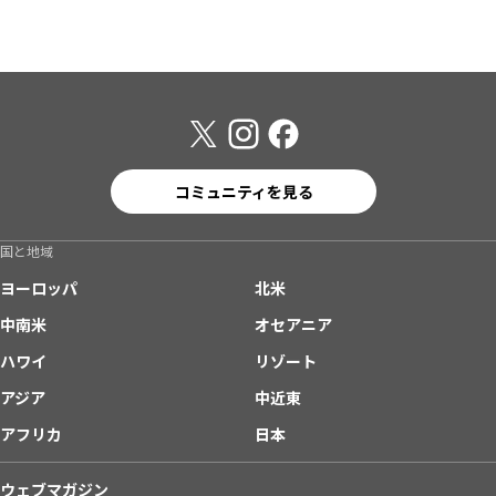
コミュニティを見る
国と地域
ヨーロッパ
北米
中南米
オセアニア
ハワイ
リゾート
アジア
中近東
アフリカ
日本
ウェブマガジン