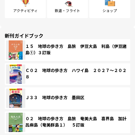
アクティビティ
鉄道・フライト
ショップ
新刊ガイドブック
１５ 地球の歩き方 島旅 伊豆大島 利島（伊豆諸
島①）３訂版
Ｃ０２ 地球の歩き方 ハワイ島 ２０２７～２０２
８
Ｊ３３ 地球の歩き方 墨田区
０２ 地球の歩き方 島旅 奄美大島 喜界島 加計
呂麻島（奄美群島１） ５訂版