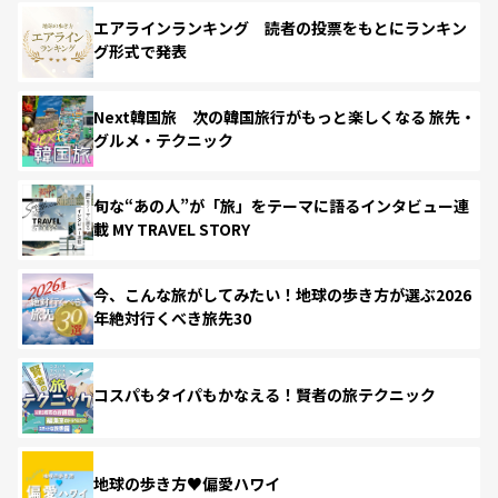
エアラインランキング 読者の投票をもとにランキン
グ形式で発表
Next韓国旅 次の韓国旅行がもっと楽しくなる 旅先・
グルメ・テクニック
旬な“あの人”が「旅」をテーマに語るインタビュー連
載 MY TRAVEL STORY
今、こんな旅がしてみたい！地球の歩き方が選ぶ2026
年絶対行くべき旅先30
コスパもタイパもかなえる！賢者の旅テクニック
地球の歩き方♥偏愛ハワイ