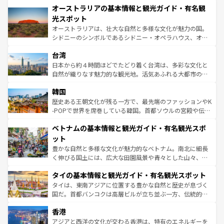
文化が魅力。旅行者はアメリカの各地域で異なる魅力を楽
オーストラリアの基本情報と観光ガイド・有名観
ワイ島は見逃せない。また、定番の観光地といえばオアフ
しみながら、その多様性と豊かな歴史を感じることができ
島だが、静かな自然を求めるならマウイ島やカウアイ島が
光スポット
るだろう。車でのロードトリップや列車の旅も、アメリカ
おすすめ。エメラルドグリーンに輝く海をはじめ、豊かな
オーストラリアは、壮大な自然と多様な文化が魅力の国。
ならではの贅沢な旅のスタイルだ。 なお、新着のアメリカ
文化や歴史が息づいている。「アロハスピリット」と呼ば
シドニーのシンボルであるシドニー・オペラハウス、オー
情報は
コンテンツ一覧
を参照してほしい。
れるおもてなしの心で訪れる人々を迎えてくれるハワイの
ストラリア東海岸北部に広がる大サンゴ礁地帯グレートバ
人々、おいしいローカルフードやハワイアンミュージッ
台湾
リアリーフや大陸中央部にそびえるウルル（エアーズロッ
ク、伝統的なフラダンスなど、すべてがハワイの魅力を彩
ク）、タスマニアの美しい原生林やケアンズの熱帯雨林な
日本から約４時間ほどでたどり着く台湾は、多彩な文化と
っている。訪れるたびに新しい発見と感動が待っているハ
ど、見どころがたくさん。また、カフェやワイン、オージ
自然が織りなす魅力的な観光地。活気あふれる大都市の台
ワイを、存分に味わってほしい。 なお、新着のハワイ情報
ービーフなどの食文化も豊かで、美味しいものであふれて
北やノスタルジックな町並みが人気な九份（ジォウフェ
は
コンテンツ一覧
を参照してほしい。
韓国
いる。アクティビティも充実しており、サーフィンやダイ
ン）、静ひつな山岳地帯である台湾東部など、都市の喧騒
ビング、ハイキングなど、アウトドア好きにはたまらな
と山間の静けさが共存しており、訪れる人に新しい発見と
歴史ある王朝文化が残る一方で、最先端のファッションやK
い。オーストラリアの多彩な魅力を存分に味わいつくそ
驚きをもたらしてくれる。また、奥深い台湾の食文化も魅
-POPで世界を席巻している韓国。首都ソウルの宮殿や伝統
う。 なお、新着のオーストラリア情報は
コンテンツ一覧
を
力で、夜市などの屋台グルメから高級料理、ヘルシーで美
家屋が並ぶエリアでは韓国の歴史と文化に浸ることがで
参照してほしい。
ベトナムの基本情報と観光ガイド・有名観光スポ
容にもいいと評判のスイーツなど、バラエティ豊かな料理
き、地方に足を延ばせば四季折々の自然美を楽しむことが
が味わえる。 なお、新着の台湾情報は
コンテンツ一覧
を参
できる。そして、キムチや焼肉、絶品のストリートフード
ット
照してほしい。
まで、さまざまな韓国料理が待っている。夜には、韓国な
豊かな自然と多様な文化が魅力的なベトナム。南北に細長
らではのナイトライフも堪能できる。あたたかいホスピタ
く伸びる国土には、広大な田園風景や青々とした山々、世
リティに包まれながら、韓国の多彩な魅力を心ゆくまで味
界遺産に登録された壮大な自然景観が点在し、都市部では
わってみてほしい。 なお、新着の韓国情報は
コンテンツ一
タイの基本情報と観光ガイド・有名観光スポット
急速な発展と共に伝統が息づく。ハノイの古い町並みやホ
覧
を参照してほしい。
ーチミン市のフランス統治時代の建物も、独特の雰囲気を
タイは、東南アジアに位置する豊かな自然と歴史が息づく
醸し出している。また、バラエティの豊かさとおいしさで
国だ。首都バンコクは高層ビルが立ち並ぶ一方、伝統的な
世界中の食通を魅了してやまないベトナム料理も魅力のひ
寺院や市場がいたるところに点在し、古きよき文化と現代
香港
とつ。フォーやバインミー、ベトナムコーヒーなどは、ぜ
の活気が交差している。北部ではチェンマイなどの山岳地
ひ現地で味わいたい。どの地域を訪れてもあたたかい人々
帯で自然と触れ合い、南部ではプーケットやクラビの美し
アジアと西洋の文化が交わる香港は、特有のエネルギーを