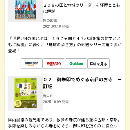
２０８の国と地域のリーダーを経歴ととも
に解説
旅の図鑑
2021.03.18 発売
『世界244の国と地域 １９７ヵ国と４７地域を旅の雑学とと
もに解説』に続く、「地球の歩き方」の図鑑シリーズ第２弾が
登場！
詳細を見る
０２ 御朱印でめぐる京都のお寺 三
訂版
御朱印
2025.10.09 発売
国内屈指の観光地であり、数多の寺院が建ち並ぶ古都・京都。
季節を楽しみながらお寺をめぐり、御朱印を頂くのに役立つ一