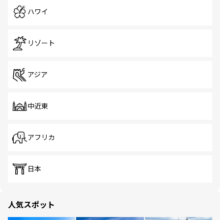
ハワイ
リゾート
アジア
中近東
アフリカ
日本
人気スポット