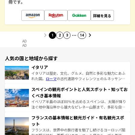
冊です。
詳細を見る
…
1
2
3
14
AD
AD
人気の国と地域から探す
イタリア
イタリアは歴史、文化、グルメ、自然と多彩な魅力にあふ
れた国。
ローマ
の古代遺跡やフィレンツェのルネッサンス
美術、ヴェネツィアの運河など、歴史あるスポットはもち
スペインの観光ポイントと人気スポット・知ってお
ろん、トスカーナの美しい田園風景やアマルフィ海岸の絶
景など、自然景観も見逃せない。観光の合間には、本場の
くべき基本情報
ピザやパスタなど、絶品のイタリア料理を堪能することも
イベリア半島のほぼ80％を占めるスペインは、太陽が降り
できる。朝目覚めてから夜眠るまで、すべての瞬間を楽し
注ぐ地中海沿岸から雄大なピレネー山脈まで、多彩な自然
ませてくれるイタリアで、忘れられない旅をしてみよう！
と文化が詰まったヨーロッパ屈指の旅行先だ。多様な地域
なお、新着のイタリア情報は
コンテンツ一覧
を参照してほ
フランスの基本情報と観光ガイド・有名観光スポ
文化が根付くこの国では、情熱的なフラメンコ、熱気あふ
しい。
れる闘牛、そして美味しいタパスが生活の一部となってい
ット
る。首都マドリードの洗練された雰囲気や、バルセロナの
フランスは、世界中の旅行者を魅了し続けるヨーロッパ屈
アートに溢れた街角から、地方では古代ローマ遺跡や中世