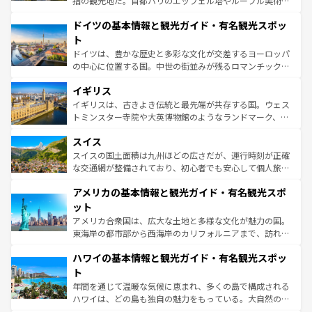
指の観光地だ。首都パリのエッフェル塔やルーブル美術館
の城塞都市、穏やかなビーチリゾートまで多彩な表情を見
といった象徴的なスポットから、田舎町の古風な美しさま
せる。地方によって風土や気候が異なるスペインはその個
ドイツの基本情報と観光ガイド・有名観光スポッ
で、幅広い魅力が詰まっている。華麗な宮殿、歴史的な大
性で訪れる人を魅了する。 なお、新着のスペイン情報は
コ
聖堂、美しいビーチ、そして豊かな自然が、訪れる者を心
ト
ンテンツ一覧
を参照してほしい。
から魅了する。また、フランスは美食の国としても知ら
ドイツは、豊かな歴史と多彩な文化が交差するヨーロッパ
れ、フランス料理はユネスコ無形文化遺産にも登録されて
の中心に位置する国。中世の街並みが残るロマンチック街
いる。シャンパンの発祥地であるランス、プロヴァンスの
道から、未来を先取りするようなモダンな都市まで多様な
香り高いラベンダー畑など、多彩な楽しみ方が可能だ。さ
イギリス
顔を持つこの国は、どこを歩いても飽きることがない。ベ
らに、パリ以外の地域にも魅力が溢れており、どの街角に
ルリンの文化的活気、バイエルン州のアルプスの絶景、そ
イギリスは、古きよき伝統と最先端が共存する国。ウェス
も豊かな歴史と文化が息づいている。パリ以外の個性あふ
してライン川沿いのワイン畑といった風景は必見。ビール
トミンスター寺院や大英博物館のようなランドマーク、歴
れる地方に足を運ぶとそれぞれで全く異なる文化を体験で
とソーセージを味わいながら地元の人と過ごす楽しい時間
史ある大学都市、美しい丘陵地帯や牧歌的な風景など、エ
きるだろう。 なお、新着のフランス情報は
コンテンツ一覧
スイス
は、お酒好きな人にはぜひ体験してほしい。 なお、新着の
リアごとに異なる魅力がある。また、優雅なアフタヌーン
を参照してほしい。
ドイツ情報は
コンテンツ一覧
を参照してほしい。
ティー、ビール好きにはたまらない英国パブ、サッカー観
スイスの国土面積は九州ほどの広さだが、運行時刻が正確
戦など、本場だからこそできる体験も豊富。イギリスを旅
な交通網が整備されており、初心者でも安心して個人旅行
して楽しみつくそう。 なお、新着のイギリス情報は
コンテ
を楽しめる。日本同様に時刻表どおりの旅が可能だ。中世
アメリカの基本情報と観光ガイド・有名観光スポ
ンツ一覧
を参照してほしい。
の建物がそのまま残る町や、スイスならではのユニークな
博物館もあり、アルプス観光だけでなく町歩きも満喫する
ット
ことができる。国民の所得が高いため物価も高いが、旅行
アメリカ合衆国は、広大な土地と多様な文化が魅力の国。
者向けの交通パス提供のサービスもあり、うまく活用すれ
東海岸の都市部から西海岸のカリフォルニアまで、訪れる
ば市内交通費無料で観光を楽しむこともできる。 なお、新
場所ごとに異なる風景と体験が待っている。ニューヨーク
着のスイス情報は
コンテンツ一覧
を参照してほしい。
ハワイの基本情報と観光ガイド・有名観光スポッ
のような巨大都市は、観光、ショッピング、エンターテイ
ンメントが詰まった刺激的なスポットだ。一方、アメリカ
ト
西部には大自然が広がり、グランドキャニオンやイエロー
年間を通じて温暖な気候に恵まれ、多くの島で構成される
ストーン国立公園といった絶景が堪能できる。さらに、南
ハワイは、どの島も独自の魅力をもっている。大自然の神
部のニューオーリンズでは、音楽と美食が融合した独特の
秘を感じたいなら、火山が生み出した壮大な景観を誇るハ