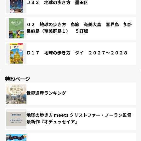
Ｊ３３ 地球の歩き方 墨田区
０２ 地球の歩き方 島旅 奄美大島 喜界島 加計
呂麻島（奄美群島１） ５訂版
Ｄ１７ 地球の歩き方 タイ ２０２７～２０２８
特設ページ
世界遺産ランキング
地球の歩き方 meets クリストファー・ノーラン監督
最新作『オデュッセイア』