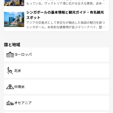
が旅行者を迎えてくれるので、きっと忘れられない旅にな
いビーチでリゾート気分を楽しむことができる。タイ料理
もっている。ヴィクトリア湾に広がる壮大な景色、近未来
るはずだ。 なお、新着のベトナム情報は
コンテンツ一覧
を
は世界的に有名で、屋台から高級レストランまで味覚を刺
的なアートスポット、そして歴史と現代が融合した町並
参照してほしい。
シンガポールの基本情報と観光ガイド・有名観光
激する。気候は一年中温暖で、どの季節にも異なる楽しみ
み、どこを訪れても感動するはず。観光スポットが密集し
が待っている。親しみやすいタイの人々、仏教を中心とし
ており、効率よく見どころを回れるのも魅力。息をのむよ
スポット
た文化、そして多様な観光資源が、訪れる旅人を魅了し続
うな絶景から文化的な体験まで、香港を存分に楽しみ尽く
アジアの交差点として多文化が融合した独自の魅力を放つ
ける。 なお、新着のタイ情報は
コンテンツ一覧
を参照して
そう。 なお、新着の香港情報は
コンテンツ一覧
を参照して
シンガポール。未来的な建築物が並ぶマリーナベイ、歴史
ほしい。
ほしい。
と伝統を感じられるエスニックタウン、多数の緑豊かな公
園や自然保護区など、自然が調和した近代的な景観と文化
の多様性あふれるカラフルな町は、どこを歩いても新しい
国と地域
発見がある。さらに、治安のよさや充実した公共交通機関
も、旅行者にとっては魅力的なポイント。グルメも豊富
で、ホーカーズは地元の風情を楽しめる外せないスポット
ヨーロッパ
だ。訪れる人を飽きさせないシンガポールで、多様な魅力
を体感しよう。 なお、新着のシンガポール情報は
コンテン
ツ一覧
を参照してほしい。
北米
中南米
オセアニア