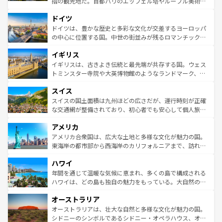
指の観光地だ。首都パリのエッフェル塔やルーブル美術館
の城塞都市、穏やかなビーチリゾートまで多彩な表情を見
といった象徴的なスポットから、田舎町の古風な美しさま
せる。地方によって風土や気候が異なるスペインはその個
ドイツ
で、幅広い魅力が詰まっている。華麗な宮殿、歴史的な大
性で訪れる人を魅了する。 なお、新着のスペイン情報は
コ
聖堂、美しいビーチ、そして豊かな自然が、訪れる者を心
ドイツは、豊かな歴史と多彩な文化が交差するヨーロッパ
ンテンツ一覧
を参照してほしい。
から魅了する。また、フランスは美食の国としても知ら
の中心に位置する国。中世の街並みが残るロマンチック街
れ、フランス料理はユネスコ無形文化遺産にも登録されて
道から、未来を先取りするようなモダンな都市まで多様な
イギリス
いる。シャンパンの発祥地であるランス、プロヴァンスの
顔を持つこの国は、どこを歩いても飽きることがない。ベ
香り高いラベンダー畑など、多彩な楽しみ方が可能だ。さ
ルリンの文化的活気、バイエルン州のアルプスの絶景、そ
イギリスは、古きよき伝統と最先端が共存する国。ウェス
らに、パリ以外の地域にも魅力が溢れており、どの街角に
してライン川沿いのワイン畑といった風景は必見。ビール
トミンスター寺院や大英博物館のようなランドマーク、歴
も豊かな歴史と文化が息づいている。パリ以外の個性あふ
とソーセージを味わいながら地元の人と過ごす楽しい時間
史ある大学都市、美しい丘陵地帯や牧歌的な風景など、エ
れる地方に足を運ぶとそれぞれで全く異なる文化を体験で
スイス
は、お酒好きな人にはぜひ体験してほしい。 なお、新着の
リアごとに異なる魅力がある。また、優雅なアフタヌーン
きるだろう。 なお、新着のフランス情報は
コンテンツ一覧
ドイツ情報は
コンテンツ一覧
を参照してほしい。
ティー、ビール好きにはたまらない英国パブ、サッカー観
スイスの国土面積は九州ほどの広さだが、運行時刻が正確
を参照してほしい。
戦など、本場だからこそできる体験も豊富。イギリスを旅
な交通網が整備されており、初心者でも安心して個人旅行
して楽しみつくそう。 なお、新着のイギリス情報は
コンテ
を楽しめる。日本同様に時刻表どおりの旅が可能だ。中世
アメリカ
ンツ一覧
を参照してほしい。
の建物がそのまま残る町や、スイスならではのユニークな
博物館もあり、アルプス観光だけでなく町歩きも満喫する
アメリカ合衆国は、広大な土地と多様な文化が魅力の国。
ことができる。国民の所得が高いため物価も高いが、旅行
東海岸の都市部から西海岸のカリフォルニアまで、訪れる
者向けの交通パス提供のサービスもあり、うまく活用すれ
場所ごとに異なる風景と体験が待っている。ニューヨーク
ハワイ
ば市内交通費無料で観光を楽しむこともできる。 なお、新
のような巨大都市は、観光、ショッピング、エンターテイ
着のスイス情報は
コンテンツ一覧
を参照してほしい。
ンメントが詰まった刺激的なスポットだ。一方、アメリカ
年間を通じて温暖な気候に恵まれ、多くの島で構成される
西部には大自然が広がり、グランドキャニオンやイエロー
ハワイは、どの島も独自の魅力をもっている。大自然の神
ストーン国立公園といった絶景が堪能できる。さらに、南
秘を感じたいなら、火山が生み出した壮大な景観を誇るハ
オーストラリア
部のニューオーリンズでは、音楽と美食が融合した独特の
ワイ島は見逃せない。また、定番の観光地といえばオアフ
文化が魅力。旅行者はアメリカの各地域で異なる魅力を楽
島だが、静かな自然を求めるならマウイ島やカウアイ島が
オーストラリアは、壮大な自然と多様な文化が魅力の国。
しみながら、その多様性と豊かな歴史を感じることができ
おすすめ。エメラルドグリーンに輝く海をはじめ、豊かな
シドニーのシンボルであるシドニー・オペラハウス、オー