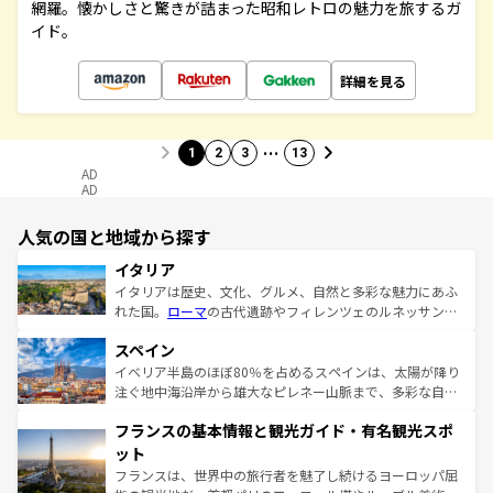
網羅。懐かしさと驚きが詰まった昭和レトロの魅力を旅するガ
イド。
詳細を見る
…
1
2
3
13
AD
AD
人気の国と地域から探す
イタリア
イタリアは歴史、文化、グルメ、自然と多彩な魅力にあふ
れた国。
ローマ
の古代遺跡やフィレンツェのルネッサンス
美術、ヴェネツィアの運河など、歴史あるスポットはもち
スペイン
ろん、トスカーナの美しい田園風景やアマルフィ海岸の絶
景など、自然景観も見逃せない。観光の合間には、本場の
イベリア半島のほぼ80％を占めるスペインは、太陽が降り
ピザやパスタなど、絶品のイタリア料理を堪能することも
注ぐ地中海沿岸から雄大なピレネー山脈まで、多彩な自然
できる。朝目覚めてから夜眠るまで、すべての瞬間を楽し
と文化が詰まったヨーロッパ屈指の旅行先だ。多様な地域
フランスの基本情報と観光ガイド・有名観光スポ
ませてくれるイタリアで、忘れられない旅をしてみよう！
文化が根付くこの国では、情熱的なフラメンコ、熱気あふ
なお、新着のイタリア情報は
コンテンツ一覧
を参照してほ
れる闘牛、そして美味しいタパスが生活の一部となってい
ット
しい。
る。首都マドリードの洗練された雰囲気や、バルセロナの
フランスは、世界中の旅行者を魅了し続けるヨーロッパ屈
アートに溢れた街角から、地方では古代ローマ遺跡や中世