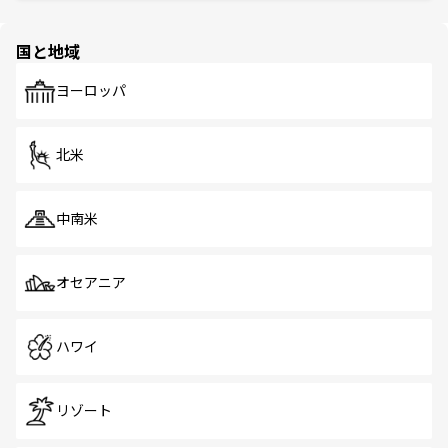
ほしい。
ほしい。
園や自然保護区など、自然が調和した近代的な景観と文化
の多様性あふれるカラフルな町は、どこを歩いても新しい
国と地域
発見がある。さらに、治安のよさや充実した公共交通機関
も、旅行者にとっては魅力的なポイント。グルメも豊富
で、ホーカーズは地元の風情を楽しめる外せないスポット
ヨーロッパ
だ。訪れる人を飽きさせないシンガポールで、多様な魅力
を体感しよう。 なお、新着のシンガポール情報は
コンテン
ツ一覧
を参照してほしい。
北米
中南米
オセアニア
ハワイ
リゾート