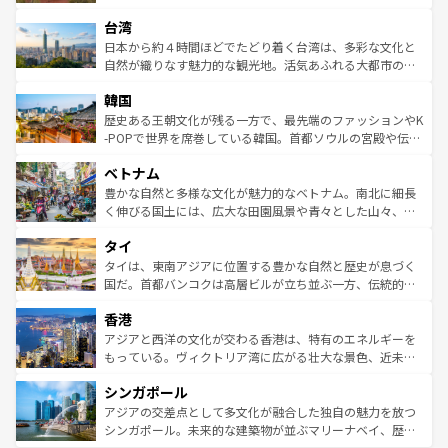
るだろう。車でのロードトリップや列車の旅も、アメリカ
文化や歴史が息づいている。「アロハスピリット」と呼ば
ストラリア東海岸北部に広がる大サンゴ礁地帯グレートバ
ならではの贅沢な旅のスタイルだ。 なお、新着のアメリカ
台湾
れるおもてなしの心で訪れる人々を迎えてくれるハワイの
リアリーフや大陸中央部にそびえるウルル（エアーズロッ
情報は
コンテンツ一覧
を参照してほしい。
人々、おいしいローカルフードやハワイアンミュージッ
ク）、タスマニアの美しい原生林やケアンズの熱帯雨林な
日本から約４時間ほどでたどり着く台湾は、多彩な文化と
ク、伝統的なフラダンスなど、すべてがハワイの魅力を彩
ど、見どころがたくさん。また、カフェやワイン、オージ
自然が織りなす魅力的な観光地。活気あふれる大都市の台
っている。訪れるたびに新しい発見と感動が待っているハ
ービーフなどの食文化も豊かで、美味しいものであふれて
北やノスタルジックな町並みが人気な九份（ジォウフェ
ワイを、存分に味わってほしい。 なお、新着のハワイ情報
韓国
いる。アクティビティも充実しており、サーフィンやダイ
ン）、静ひつな山岳地帯である台湾東部など、都市の喧騒
は
コンテンツ一覧
を参照してほしい。
ビング、ハイキングなど、アウトドア好きにはたまらな
と山間の静けさが共存しており、訪れる人に新しい発見と
歴史ある王朝文化が残る一方で、最先端のファッションやK
い。オーストラリアの多彩な魅力を存分に味わいつくそ
驚きをもたらしてくれる。また、奥深い台湾の食文化も魅
-POPで世界を席巻している韓国。首都ソウルの宮殿や伝統
う。 なお、新着のオーストラリア情報は
コンテンツ一覧
を
力で、夜市などの屋台グルメから高級料理、ヘルシーで美
家屋が並ぶエリアでは韓国の歴史と文化に浸ることがで
参照してほしい。
ベトナム
容にもいいと評判のスイーツなど、バラエティ豊かな料理
き、地方に足を延ばせば四季折々の自然美を楽しむことが
が味わえる。 なお、新着の台湾情報は
コンテンツ一覧
を参
できる。そして、キムチや焼肉、絶品のストリートフード
豊かな自然と多様な文化が魅力的なベトナム。南北に細長
照してほしい。
まで、さまざまな韓国料理が待っている。夜には、韓国な
く伸びる国土には、広大な田園風景や青々とした山々、世
らではのナイトライフも堪能できる。あたたかいホスピタ
界遺産に登録された壮大な自然景観が点在し、都市部では
タイ
リティに包まれながら、韓国の多彩な魅力を心ゆくまで味
急速な発展と共に伝統が息づく。ハノイの古い町並みやホ
わってみてほしい。 なお、新着の韓国情報は
コンテンツ一
ーチミン市のフランス統治時代の建物も、独特の雰囲気を
タイは、東南アジアに位置する豊かな自然と歴史が息づく
覧
を参照してほしい。
醸し出している。また、バラエティの豊かさとおいしさで
国だ。首都バンコクは高層ビルが立ち並ぶ一方、伝統的な
世界中の食通を魅了してやまないベトナム料理も魅力のひ
寺院や市場がいたるところに点在し、古きよき文化と現代
香港
とつ。フォーやバインミー、ベトナムコーヒーなどは、ぜ
の活気が交差している。北部ではチェンマイなどの山岳地
ひ現地で味わいたい。どの地域を訪れてもあたたかい人々
帯で自然と触れ合い、南部ではプーケットやクラビの美し
アジアと西洋の文化が交わる香港は、特有のエネルギーを
が旅行者を迎えてくれるので、きっと忘れられない旅にな
いビーチでリゾート気分を楽しむことができる。タイ料理
もっている。ヴィクトリア湾に広がる壮大な景色、近未来
るはずだ。 なお、新着のベトナム情報は
コンテンツ一覧
を
は世界的に有名で、屋台から高級レストランまで味覚を刺
的なアートスポット、そして歴史と現代が融合した町並
参照してほしい。
シンガポール
激する。気候は一年中温暖で、どの季節にも異なる楽しみ
み、どこを訪れても感動するはず。観光スポットが密集し
が待っている。親しみやすいタイの人々、仏教を中心とし
ており、効率よく見どころを回れるのも魅力。息をのむよ
アジアの交差点として多文化が融合した独自の魅力を放つ
た文化、そして多様な観光資源が、訪れる旅人を魅了し続
うな絶景から文化的な体験まで、香港を存分に楽しみ尽く
シンガポール。未来的な建築物が並ぶマリーナベイ、歴史
ける。 なお、新着のタイ情報は
コンテンツ一覧
を参照して
そう。 なお、新着の香港情報は
コンテンツ一覧
を参照して
と伝統を感じられるエスニックタウン、多数の緑豊かな公