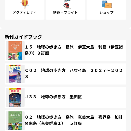
アクティビティ
鉄道・フライト
ショップ
新刊ガイドブック
１５ 地球の歩き方 島旅 伊豆大島 利島（伊豆諸
島①）３訂版
Ｃ０２ 地球の歩き方 ハワイ島 ２０２７～２０２
８
Ｊ３３ 地球の歩き方 墨田区
０２ 地球の歩き方 島旅 奄美大島 喜界島 加計
呂麻島（奄美群島１） ５訂版