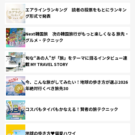
エアラインランキング 読者の投票をもとにランキン
グ形式で発表
Next韓国旅 次の韓国旅行がもっと楽しくなる 旅先・
グルメ・テクニック
旬な“あの人”が「旅」をテーマに語るインタビュー連
載 MY TRAVEL STORY
今、こんな旅がしてみたい！地球の歩き方が選ぶ2026
年絶対行くべき旅先30
コスパもタイパもかなえる！賢者の旅テクニック
地球の歩き方♥偏愛ハワイ