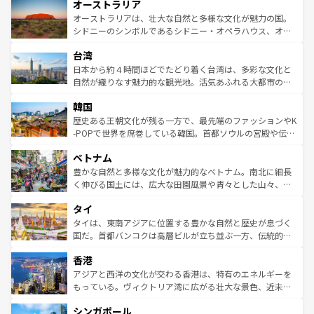
オーストラリア
部のニューオーリンズでは、音楽と美食が融合した独特の
ワイ島は見逃せない。また、定番の観光地といえばオアフ
文化が魅力。旅行者はアメリカの各地域で異なる魅力を楽
島だが、静かな自然を求めるならマウイ島やカウアイ島が
オーストラリアは、壮大な自然と多様な文化が魅力の国。
しみながら、その多様性と豊かな歴史を感じることができ
おすすめ。エメラルドグリーンに輝く海をはじめ、豊かな
シドニーのシンボルであるシドニー・オペラハウス、オー
るだろう。車でのロードトリップや列車の旅も、アメリカ
文化や歴史が息づいている。「アロハスピリット」と呼ば
ストラリア東海岸北部に広がる大サンゴ礁地帯グレートバ
ならではの贅沢な旅のスタイルだ。 なお、新着のアメリカ
台湾
れるおもてなしの心で訪れる人々を迎えてくれるハワイの
リアリーフや大陸中央部にそびえるウルル（エアーズロッ
情報は
コンテンツ一覧
を参照してほしい。
人々、おいしいローカルフードやハワイアンミュージッ
ク）、タスマニアの美しい原生林やケアンズの熱帯雨林な
日本から約４時間ほどでたどり着く台湾は、多彩な文化と
ク、伝統的なフラダンスなど、すべてがハワイの魅力を彩
ど、見どころがたくさん。また、カフェやワイン、オージ
自然が織りなす魅力的な観光地。活気あふれる大都市の台
っている。訪れるたびに新しい発見と感動が待っているハ
ービーフなどの食文化も豊かで、美味しいものであふれて
北やノスタルジックな町並みが人気な九份（ジォウフェ
ワイを、存分に味わってほしい。 なお、新着のハワイ情報
韓国
いる。アクティビティも充実しており、サーフィンやダイ
ン）、静ひつな山岳地帯である台湾東部など、都市の喧騒
は
コンテンツ一覧
を参照してほしい。
ビング、ハイキングなど、アウトドア好きにはたまらな
と山間の静けさが共存しており、訪れる人に新しい発見と
歴史ある王朝文化が残る一方で、最先端のファッションやK
い。オーストラリアの多彩な魅力を存分に味わいつくそ
驚きをもたらしてくれる。また、奥深い台湾の食文化も魅
-POPで世界を席巻している韓国。首都ソウルの宮殿や伝統
う。 なお、新着のオーストラリア情報は
コンテンツ一覧
を
力で、夜市などの屋台グルメから高級料理、ヘルシーで美
家屋が並ぶエリアでは韓国の歴史と文化に浸ることがで
参照してほしい。
ベトナム
容にもいいと評判のスイーツなど、バラエティ豊かな料理
き、地方に足を延ばせば四季折々の自然美を楽しむことが
が味わえる。 なお、新着の台湾情報は
コンテンツ一覧
を参
できる。そして、キムチや焼肉、絶品のストリートフード
豊かな自然と多様な文化が魅力的なベトナム。南北に細長
照してほしい。
まで、さまざまな韓国料理が待っている。夜には、韓国な
く伸びる国土には、広大な田園風景や青々とした山々、世
らではのナイトライフも堪能できる。あたたかいホスピタ
界遺産に登録された壮大な自然景観が点在し、都市部では
タイ
リティに包まれながら、韓国の多彩な魅力を心ゆくまで味
急速な発展と共に伝統が息づく。ハノイの古い町並みやホ
わってみてほしい。 なお、新着の韓国情報は
コンテンツ一
ーチミン市のフランス統治時代の建物も、独特の雰囲気を
タイは、東南アジアに位置する豊かな自然と歴史が息づく
覧
を参照してほしい。
醸し出している。また、バラエティの豊かさとおいしさで
国だ。首都バンコクは高層ビルが立ち並ぶ一方、伝統的な
世界中の食通を魅了してやまないベトナム料理も魅力のひ
寺院や市場がいたるところに点在し、古きよき文化と現代
香港
とつ。フォーやバインミー、ベトナムコーヒーなどは、ぜ
の活気が交差している。北部ではチェンマイなどの山岳地
ひ現地で味わいたい。どの地域を訪れてもあたたかい人々
帯で自然と触れ合い、南部ではプーケットやクラビの美し
アジアと西洋の文化が交わる香港は、特有のエネルギーを
が旅行者を迎えてくれるので、きっと忘れられない旅にな
いビーチでリゾート気分を楽しむことができる。タイ料理
もっている。ヴィクトリア湾に広がる壮大な景色、近未来
るはずだ。 なお、新着のベトナム情報は
コンテンツ一覧
を
は世界的に有名で、屋台から高級レストランまで味覚を刺
的なアートスポット、そして歴史と現代が融合した町並
参照してほしい。
シンガポール
激する。気候は一年中温暖で、どの季節にも異なる楽しみ
み、どこを訪れても感動するはず。観光スポットが密集し