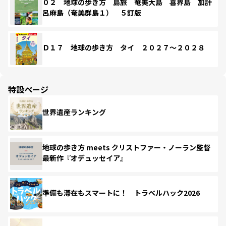
０２ 地球の歩き方 島旅 奄美大島 喜界島 加計
呂麻島（奄美群島１） ５訂版
Ｄ１７ 地球の歩き方 タイ ２０２７～２０２８
特設ページ
世界遺産ランキング
地球の歩き方 meets クリストファー・ノーラン監督
最新作『オデュッセイア』
準備も滞在もスマートに！ トラベルハック2026