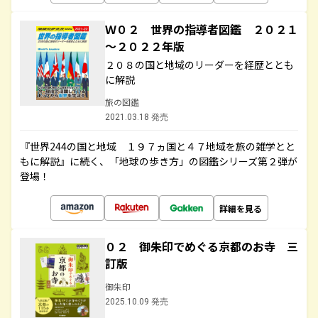
Ｗ０２ 世界の指導者図鑑 ２０２１
～２０２２年版
２０８の国と地域のリーダーを経歴ととも
に解説
旅の図鑑
2021.03.18 発売
『世界244の国と地域 １９７ヵ国と４７地域を旅の雑学とと
もに解説』に続く、「地球の歩き方」の図鑑シリーズ第２弾が
登場！
詳細を見る
０２ 御朱印でめぐる京都のお寺 三
訂版
御朱印
2025.10.09 発売