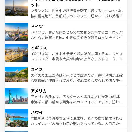
なお、新着のイタリア情報は
コンテンツ一覧
を参照してほ
れる闘牛、そして美味しいタパスが生活の一部となってい
ット
しい。
る。首都マドリードの洗練された雰囲気や、バルセロナの
フランスは、世界中の旅行者を魅了し続けるヨーロッパ屈
アートに溢れた街角から、地方では古代ローマ遺跡や中世
指の観光地だ。首都パリのエッフェル塔やルーブル美術館
の城塞都市、穏やかなビーチリゾートまで多彩な表情を見
といった象徴的なスポットから、田舎町の古風な美しさま
せる。地方によって風土や気候が異なるスペインはその個
ドイツ
で、幅広い魅力が詰まっている。華麗な宮殿、歴史的な大
性で訪れる人を魅了する。 なお、新着のスペイン情報は
コ
聖堂、美しいビーチ、そして豊かな自然が、訪れる者を心
ドイツは、豊かな歴史と多彩な文化が交差するヨーロッパ
ンテンツ一覧
を参照してほしい。
から魅了する。また、フランスは美食の国としても知ら
の中心に位置する国。中世の街並みが残るロマンチック街
れ、フランス料理はユネスコ無形文化遺産にも登録されて
道から、未来を先取りするようなモダンな都市まで多様な
イギリス
いる。シャンパンの発祥地であるランス、プロヴァンスの
顔を持つこの国は、どこを歩いても飽きることがない。ベ
香り高いラベンダー畑など、多彩な楽しみ方が可能だ。さ
ルリンの文化的活気、バイエルン州のアルプスの絶景、そ
イギリスは、古きよき伝統と最先端が共存する国。ウェス
らに、パリ以外の地域にも魅力が溢れており、どの街角に
してライン川沿いのワイン畑といった風景は必見。ビール
トミンスター寺院や大英博物館のようなランドマーク、歴
も豊かな歴史と文化が息づいている。パリ以外の個性あふ
とソーセージを味わいながら地元の人と過ごす楽しい時間
史ある大学都市、美しい丘陵地帯や牧歌的な風景など、エ
れる地方に足を運ぶとそれぞれで全く異なる文化を体験で
スイス
は、お酒好きな人にはぜひ体験してほしい。 なお、新着の
リアごとに異なる魅力がある。また、優雅なアフタヌーン
きるだろう。 なお、新着のフランス情報は
コンテンツ一覧
ドイツ情報は
コンテンツ一覧
を参照してほしい。
ティー、ビール好きにはたまらない英国パブ、サッカー観
スイスの国土面積は九州ほどの広さだが、運行時刻が正確
を参照してほしい。
戦など、本場だからこそできる体験も豊富。イギリスを旅
な交通網が整備されており、初心者でも安心して個人旅行
して楽しみつくそう。 なお、新着のイギリス情報は
コンテ
を楽しめる。日本同様に時刻表どおりの旅が可能だ。中世
アメリカ
ンツ一覧
を参照してほしい。
の建物がそのまま残る町や、スイスならではのユニークな
博物館もあり、アルプス観光だけでなく町歩きも満喫する
アメリカ合衆国は、広大な土地と多様な文化が魅力の国。
ことができる。国民の所得が高いため物価も高いが、旅行
東海岸の都市部から西海岸のカリフォルニアまで、訪れる
者向けの交通パス提供のサービスもあり、うまく活用すれ
場所ごとに異なる風景と体験が待っている。ニューヨーク
ハワイ
ば市内交通費無料で観光を楽しむこともできる。 なお、新
のような巨大都市は、観光、ショッピング、エンターテイ
着のスイス情報は
コンテンツ一覧
を参照してほしい。
ンメントが詰まった刺激的なスポットだ。一方、アメリカ
年間を通じて温暖な気候に恵まれ、多くの島で構成される
西部には大自然が広がり、グランドキャニオンやイエロー
ハワイは、どの島も独自の魅力をもっている。大自然の神
ストーン国立公園といった絶景が堪能できる。さらに、南
秘を感じたいなら、火山が生み出した壮大な景観を誇るハ