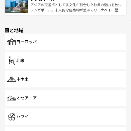
が待っている。親しみやすいタイの人々、仏教を中心とし
ており、効率よく見どころを回れるのも魅力。息をのむよ
アジアの交差点として多文化が融合した独自の魅力を放つ
た文化、そして多様な観光資源が、訪れる旅人を魅了し続
うな絶景から文化的な体験まで、香港を存分に楽しみ尽く
シンガポール。未来的な建築物が並ぶマリーナベイ、歴史
ける。 なお、新着のタイ情報は
コンテンツ一覧
を参照して
そう。 なお、新着の香港情報は
コンテンツ一覧
を参照して
と伝統を感じられるエスニックタウン、多数の緑豊かな公
ほしい。
ほしい。
園や自然保護区など、自然が調和した近代的な景観と文化
の多様性あふれるカラフルな町は、どこを歩いても新しい
国と地域
発見がある。さらに、治安のよさや充実した公共交通機関
も、旅行者にとっては魅力的なポイント。グルメも豊富
で、ホーカーズは地元の風情を楽しめる外せないスポット
ヨーロッパ
だ。訪れる人を飽きさせないシンガポールで、多様な魅力
を体感しよう。 なお、新着のシンガポール情報は
コンテン
ツ一覧
を参照してほしい。
北米
中南米
オセアニア
ハワイ