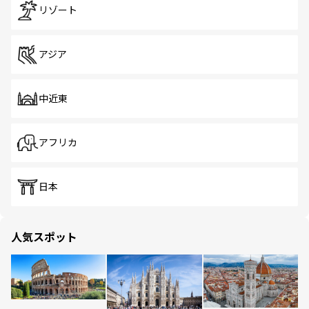
リゾート
アジア
中近東
アフリカ
日本
人気スポット