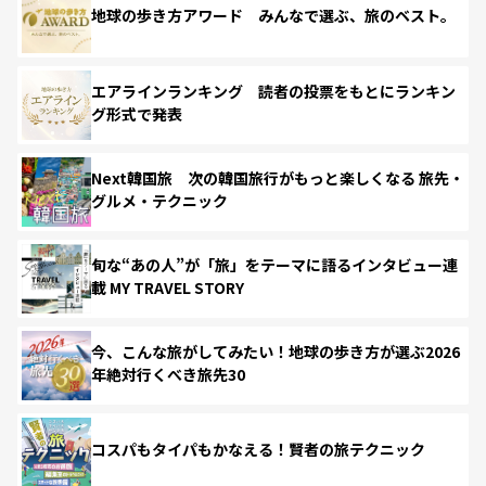
地球の歩き方アワード みんなで選ぶ、旅のベスト。
エアラインランキング 読者の投票をもとにランキン
グ形式で発表
Next韓国旅 次の韓国旅行がもっと楽しくなる 旅先・
グルメ・テクニック
旬な“あの人”が「旅」をテーマに語るインタビュー連
載 MY TRAVEL STORY
今、こんな旅がしてみたい！地球の歩き方が選ぶ2026
年絶対行くべき旅先30
コスパもタイパもかなえる！賢者の旅テクニック