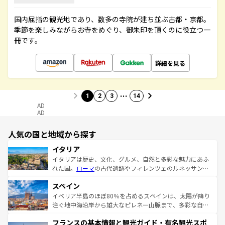
国内屈指の観光地であり、数多の寺院が建ち並ぶ古都・京都。
季節を楽しみながらお寺をめぐり、御朱印を頂くのに役立つ一
冊です。
詳細を見る
…
1
2
3
14
AD
AD
人気の国と地域から探す
イタリア
イタリアは歴史、文化、グルメ、自然と多彩な魅力にあふ
れた国。
ローマ
の古代遺跡やフィレンツェのルネッサンス
美術、ヴェネツィアの運河など、歴史あるスポットはもち
スペイン
ろん、トスカーナの美しい田園風景やアマルフィ海岸の絶
景など、自然景観も見逃せない。観光の合間には、本場の
イベリア半島のほぼ80％を占めるスペインは、太陽が降り
ピザやパスタなど、絶品のイタリア料理を堪能することも
注ぐ地中海沿岸から雄大なピレネー山脈まで、多彩な自然
できる。朝目覚めてから夜眠るまで、すべての瞬間を楽し
と文化が詰まったヨーロッパ屈指の旅行先だ。多様な地域
フランスの基本情報と観光ガイド・有名観光スポ
ませてくれるイタリアで、忘れられない旅をしてみよう！
文化が根付くこの国では、情熱的なフラメンコ、熱気あふ