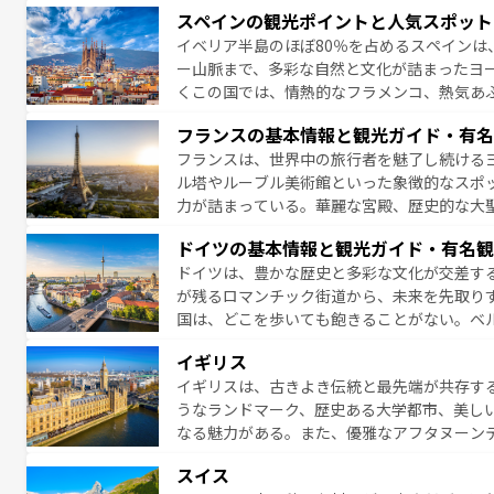
は、本場のピザやパスタなど、絶品のイタリ
スペインの観光ポイントと人気スポット
夜眠るまで、すべての瞬間を楽しませてくれ
イベリア半島のほぼ80％を占めるスペインは
なお、新着のイタリア情報は
コンテンツ一覧
ー山脈まで、多彩な自然と文化が詰まったヨ
くこの国では、情熱的なフラメンコ、熱気あ
となっている。首都マドリードの洗練された
フランスの基本情報と観光ガイド・有名
ら、地方では古代ローマ遺跡や中世の城塞都
フランスは、世界中の旅行者を魅了し続ける
せる。地方によって風土や気候が異なるスペイン
ル塔やルーブル美術館といった象徴的なスポ
新着のスペイン情報は
コンテンツ一覧
を参照
力が詰まっている。華麗な宮殿、歴史的な大
る者を心から魅了する。また、フランスは美
ドイツの基本情報と観光ガイド・有名観
無形文化遺産にも登録されている。シャンパ
ドイツは、豊かな歴史と多彩な文化が交差す
いラベンダー畑など、多彩な楽しみ方が可能
が残るロマンチック街道から、未来を先取り
り、どの街角にも豊かな歴史と文化が息づい
国は、どこを歩いても飽きることがない。ベ
絶景、そしてライン川沿いのワイン畑といっ
一覧
を参照してほしい。
イギリス
ら地元の人と過ごす楽しい時間は、お酒好きな人にはぜ
イギリスは、古きよき伝統と最先端が共存す
イツ情報は
コンテンツ一覧
を参照してほしい
うなランドマーク、歴史ある大学都市、美し
なる魅力がある。また、優雅なアフタヌーン
ッカー観戦など、本場だからこそできる体験も
スイス
お、新着のイギリス情報は
コンテンツ一覧
を