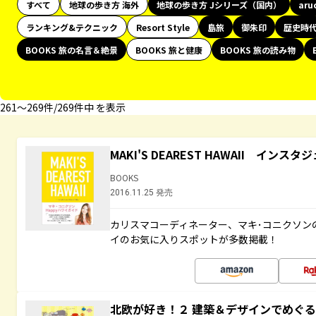
すべて
地球の歩き方 海外
地球の歩き方 Jシリーズ（国内）
aru
ランキング&テクニック
Resort Style
島旅
御朱印
歴史時
BOOKS 旅の名言＆絶景
BOOKS 旅と健康
BOOKS 旅の読み物
261〜269件/269件中 を表示
MAKI'S DEAREST HAWAII イン
BOOKS
2016.11.25 発売
カリスマコーディネーター、マキ･コニクソン
イのお気に入りスポットが多数掲載！
北欧が好き！２ 建築＆デザインでめぐ