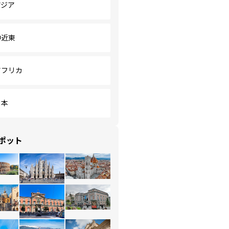
アジア
中近東
アフリカ
日本
ポット