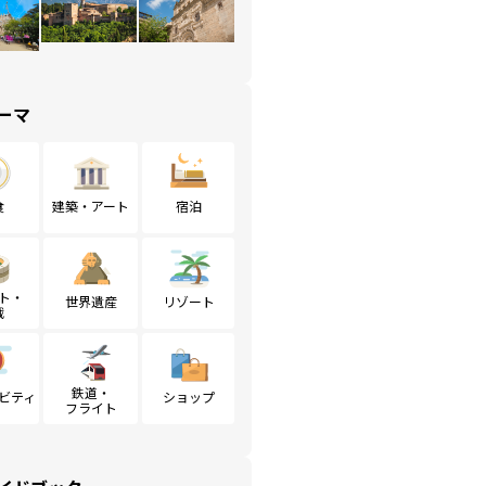
ーマ
食
建築・アート
宿泊
ト・
世界遺産
リゾート
戦
鉄道・
ビティ
ショップ
フライト