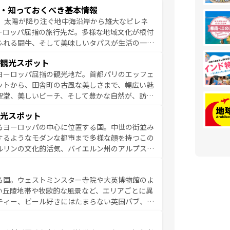
ア料理を堪能することもできる。朝目覚めてから
・知っておくべき基本情報
るイタリアで、忘れられない旅をしてみよう！
、太陽が降り注ぐ地中海沿岸から雄大なピレネ
を参照してほしい。
ーロッパ屈指の旅行先だ。多様な地域文化が根付
ふれる闘牛、そして美味しいタパスが生活の一部
雰囲気や、バルセロナのアートに溢れた街角か
観光スポット
市、穏やかなビーチリゾートまで多彩な表情を見
ヨーロッパ屈指の観光地だ。首都パリのエッフェ
はその個性で訪れる人を魅了する。 なお、
ットから、田舎町の古風な美しさまで、幅広い魅
してほしい。
聖堂、美しいビーチ、そして豊かな自然が、訪れ
食の国としても知られ、フランス料理はユネスコ
光スポット
ンの発祥地であるランス、プロヴァンスの香り高
るヨーロッパの中心に位置する国。中世の街並み
だ。さらに、パリ以外の地域にも魅力が溢れてお
するようなモダンな都市まで多様な顔を持つこの
ている。パリ以外の個性あふれる地方に足を運ぶ
ルリンの文化的活気、バイエルン州のアルプスの
とそれぞれで全く異なる文化を体験できるだろう。 なお、新着のフランス情報は
コンテンツ
た風景は必見。ビールとソーセージを味わいなが
ひ体験してほしい。 なお、新着のド
る国。ウェストミンスター寺院や大英博物館のよ
。
い丘陵地帯や牧歌的な風景など、エリアごとに異
ティー、ビール好きにはたまらない英国パブ、サ
豊富。イギリスを旅して楽しみつくそう。 な
参照してほしい。