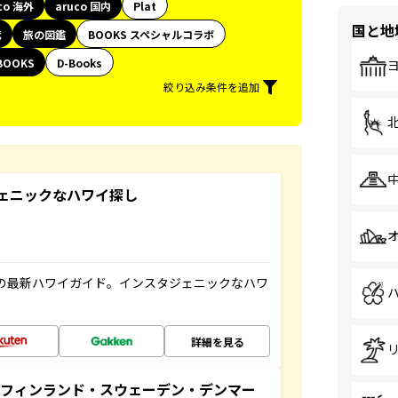
co 海外
aruco 国内
Plat
国と地
代
旅の図鑑
BOOKS スペシャルコラボ
BOOKS
D-Books
絞り込み条件を追加
スタジェニックなハワイ探し
の最新ハワイガイド。インスタジェニックなハワ
詳細を見る
るフィンランド・スウェーデン・デンマー