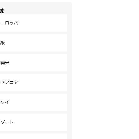
域
ヨーロッパ
北米
中南米
オセアニア
ハワイ
リゾート