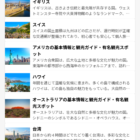
香り高いラベンダー畑など、多彩な楽しみ方が可能だ。さ
イギリス
顔を持つこの国は、どこを歩いても飽きることがない。ベ
らに、パリ以外の地域にも魅力が溢れており、どの街角に
ルリンの文化的活気、バイエルン州のアルプスの絶景、そ
イギリスは、古きよき伝統と最先端が共存する国。ウェス
も豊かな歴史と文化が息づいている。パリ以外の個性あふ
してライン川沿いのワイン畑といった風景は必見。ビール
トミンスター寺院や大英博物館のようなランドマーク、歴
れる地方に足を運ぶとそれぞれで全く異なる文化を体験で
とソーセージを味わいながら地元の人と過ごす楽しい時間
史ある大学都市、美しい丘陵地帯や牧歌的な風景など、エ
きるだろう。 なお、新着のフランス情報は
コンテンツ一覧
スイス
は、お酒好きな人にはぜひ体験してほしい。 なお、新着の
リアごとに異なる魅力がある。また、優雅なアフタヌーン
を参照してほしい。
ドイツ情報は
コンテンツ一覧
を参照してほしい。
ティー、ビール好きにはたまらない英国パブ、サッカー観
スイスの国土面積は九州ほどの広さだが、運行時刻が正確
戦など、本場だからこそできる体験も豊富。イギリスを旅
な交通網が整備されており、初心者でも安心して個人旅行
して楽しみつくそう。 なお、新着のイギリス情報は
コンテ
を楽しめる。日本同様に時刻表どおりの旅が可能だ。中世
アメリカの基本情報と観光ガイド・有名観光スポ
ンツ一覧
を参照してほしい。
の建物がそのまま残る町や、スイスならではのユニークな
博物館もあり、アルプス観光だけでなく町歩きも満喫する
ット
ことができる。国民の所得が高いため物価も高いが、旅行
アメリカ合衆国は、広大な土地と多様な文化が魅力の国。
者向けの交通パス提供のサービスもあり、うまく活用すれ
東海岸の都市部から西海岸のカリフォルニアまで、訪れる
ば市内交通費無料で観光を楽しむこともできる。 なお、新
場所ごとに異なる風景と体験が待っている。ニューヨーク
着のスイス情報は
コンテンツ一覧
を参照してほしい。
ハワイ
のような巨大都市は、観光、ショッピング、エンターテイ
ンメントが詰まった刺激的なスポットだ。一方、アメリカ
年間を通じて温暖な気候に恵まれ、多くの島で構成される
西部には大自然が広がり、グランドキャニオンやイエロー
ハワイは、どの島も独自の魅力をもっている。大自然の神
ストーン国立公園といった絶景が堪能できる。さらに、南
秘を感じたいなら、火山が生み出した壮大な景観を誇るハ
オーストラリアの基本情報と観光ガイド・有名観
部のニューオーリンズでは、音楽と美食が融合した独特の
ワイ島は見逃せない。また、定番の観光地といえばオアフ
文化が魅力。旅行者はアメリカの各地域で異なる魅力を楽
島だが、静かな自然を求めるならマウイ島やカウアイ島が
光スポット
しみながら、その多様性と豊かな歴史を感じることができ
おすすめ。エメラルドグリーンに輝く海をはじめ、豊かな
オーストラリアは、壮大な自然と多様な文化が魅力の国。
るだろう。車でのロードトリップや列車の旅も、アメリカ
文化や歴史が息づいている。「アロハスピリット」と呼ば
シドニーのシンボルであるシドニー・オペラハウス、オー
ならではの贅沢な旅のスタイルだ。 なお、新着のアメリカ
れるおもてなしの心で訪れる人々を迎えてくれるハワイの
ストラリア東海岸北部に広がる大サンゴ礁地帯グレートバ
情報は
コンテンツ一覧
を参照してほしい。
人々、おいしいローカルフードやハワイアンミュージッ
台湾
リアリーフや大陸中央部にそびえるウルル（エアーズロッ
ク、伝統的なフラダンスなど、すべてがハワイの魅力を彩
ク）、タスマニアの美しい原生林やケアンズの熱帯雨林な
日本から約４時間ほどでたどり着く台湾は、多彩な文化と
っている。訪れるたびに新しい発見と感動が待っているハ