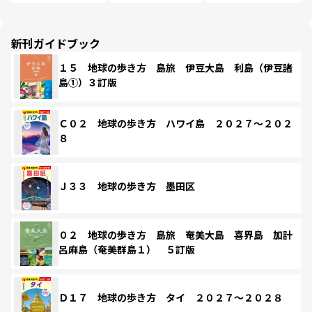
新刊ガイドブック
１５ 地球の歩き方 島旅 伊豆大島 利島（伊豆諸
島①）３訂版
Ｃ０２ 地球の歩き方 ハワイ島 ２０２７～２０２
８
Ｊ３３ 地球の歩き方 墨田区
０２ 地球の歩き方 島旅 奄美大島 喜界島 加計
呂麻島（奄美群島１） ５訂版
Ｄ１７ 地球の歩き方 タイ ２０２７～２０２８