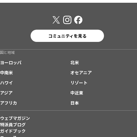
コミュニティを見る
国と地域
ヨーロッパ
北米
中南米
オセアニア
ハワイ
リゾート
アジア
中近東
アフリカ
日本
ウェブマガジン
特派員ブログ
ガイドブック