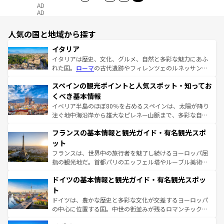
AD
AD
人気の国と地域から探す
イタリア
イタリアは歴史、文化、グルメ、自然と多彩な魅力にあふ
れた国。
ローマ
の古代遺跡やフィレンツェのルネッサンス
美術、ヴェネツィアの運河など、歴史あるスポットはもち
スペインの観光ポイントと人気スポット・知ってお
ろん、トスカーナの美しい田園風景やアマルフィ海岸の絶
景など、自然景観も見逃せない。観光の合間には、本場の
くべき基本情報
ピザやパスタなど、絶品のイタリア料理を堪能することも
イベリア半島のほぼ80％を占めるスペインは、太陽が降り
できる。朝目覚めてから夜眠るまで、すべての瞬間を楽し
注ぐ地中海沿岸から雄大なピレネー山脈まで、多彩な自然
ませてくれるイタリアで、忘れられない旅をしてみよう！
と文化が詰まったヨーロッパ屈指の旅行先だ。多様な地域
なお、新着のイタリア情報は
コンテンツ一覧
を参照してほ
フランスの基本情報と観光ガイド・有名観光スポ
文化が根付くこの国では、情熱的なフラメンコ、熱気あふ
しい。
れる闘牛、そして美味しいタパスが生活の一部となってい
ット
る。首都マドリードの洗練された雰囲気や、バルセロナの
フランスは、世界中の旅行者を魅了し続けるヨーロッパ屈
アートに溢れた街角から、地方では古代ローマ遺跡や中世
指の観光地だ。首都パリのエッフェル塔やルーブル美術館
の城塞都市、穏やかなビーチリゾートまで多彩な表情を見
といった象徴的なスポットから、田舎町の古風な美しさま
せる。地方によって風土や気候が異なるスペインはその個
ドイツの基本情報と観光ガイド・有名観光スポッ
で、幅広い魅力が詰まっている。華麗な宮殿、歴史的な大
性で訪れる人を魅了する。 なお、新着のスペイン情報は
コ
聖堂、美しいビーチ、そして豊かな自然が、訪れる者を心
ト
ンテンツ一覧
を参照してほしい。
から魅了する。また、フランスは美食の国としても知ら
ドイツは、豊かな歴史と多彩な文化が交差するヨーロッパ
れ、フランス料理はユネスコ無形文化遺産にも登録されて
の中心に位置する国。中世の街並みが残るロマンチック街
いる。シャンパンの発祥地であるランス、プロヴァンスの
道から、未来を先取りするようなモダンな都市まで多様な