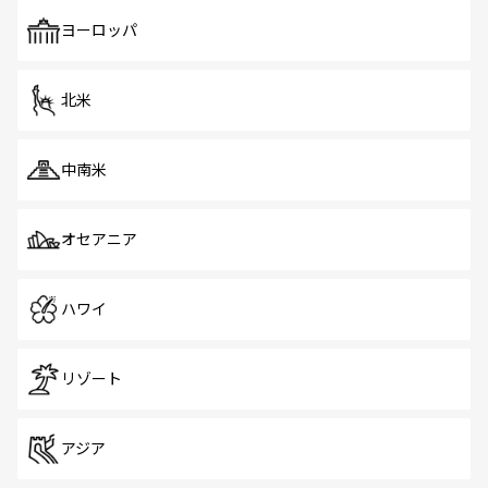
も、旅行者にとっては魅力的なポイント。グルメも豊富
で、ホーカーズは地元の風情を楽しめる外せないスポット
ヨーロッパ
だ。訪れる人を飽きさせないシンガポールで、多様な魅力
を体感しよう。 なお、新着のシンガポール情報は
コンテン
ツ一覧
を参照してほしい。
北米
中南米
オセアニア
ハワイ
リゾート
アジア