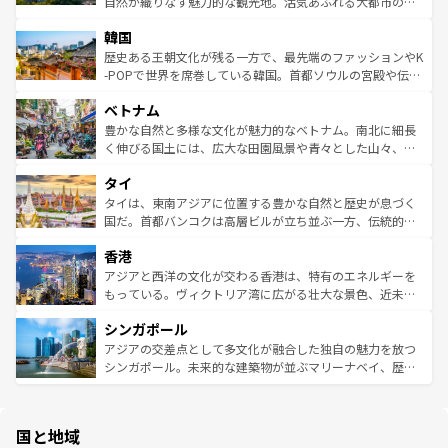
ど、見どころがたくさん。また、カフェやワイン、オージ
自然が織りなす魅力的な観光地。活気あふれる大都市の台
ワイを、存分に味わってほしい。 なお、新着のハワイ情報
ービーフなどの食文化も豊かで、美味しいものであふれて
北やノスタルジックな町並みが人気な九份（ジォウフェ
は
コンテンツ一覧
を参照してほしい。
韓国
いる。アクティビティも充実しており、サーフィンやダイ
ン）、静ひつな山岳地帯である台湾東部など、都市の喧騒
ビング、ハイキングなど、アウトドア好きにはたまらな
と山間の静けさが共存しており、訪れる人に新しい発見と
歴史ある王朝文化が残る一方で、最先端のファッションやK
い。オーストラリアの多彩な魅力を存分に味わいつくそ
驚きをもたらしてくれる。また、奥深い台湾の食文化も魅
-POPで世界を席巻している韓国。首都ソウルの宮殿や伝統
う。 なお、新着のオーストラリア情報は
コンテンツ一覧
を
力で、夜市などの屋台グルメから高級料理、ヘルシーで美
家屋が並ぶエリアでは韓国の歴史と文化に浸ることがで
参照してほしい。
ベトナム
容にもいいと評判のスイーツなど、バラエティ豊かな料理
き、地方に足を延ばせば四季折々の自然美を楽しむことが
が味わえる。 なお、新着の台湾情報は
コンテンツ一覧
を参
できる。そして、キムチや焼肉、絶品のストリートフード
豊かな自然と多様な文化が魅力的なベトナム。南北に細長
照してほしい。
まで、さまざまな韓国料理が待っている。夜には、韓国な
く伸びる国土には、広大な田園風景や青々とした山々、世
らではのナイトライフも堪能できる。あたたかいホスピタ
界遺産に登録された壮大な自然景観が点在し、都市部では
タイ
リティに包まれながら、韓国の多彩な魅力を心ゆくまで味
急速な発展と共に伝統が息づく。ハノイの古い町並みやホ
わってみてほしい。 なお、新着の韓国情報は
コンテンツ一
ーチミン市のフランス統治時代の建物も、独特の雰囲気を
タイは、東南アジアに位置する豊かな自然と歴史が息づく
覧
を参照してほしい。
醸し出している。また、バラエティの豊かさとおいしさで
国だ。首都バンコクは高層ビルが立ち並ぶ一方、伝統的な
世界中の食通を魅了してやまないベトナム料理も魅力のひ
寺院や市場がいたるところに点在し、古きよき文化と現代
香港
とつ。フォーやバインミー、ベトナムコーヒーなどは、ぜ
の活気が交差している。北部ではチェンマイなどの山岳地
ひ現地で味わいたい。どの地域を訪れてもあたたかい人々
帯で自然と触れ合い、南部ではプーケットやクラビの美し
アジアと西洋の文化が交わる香港は、特有のエネルギーを
が旅行者を迎えてくれるので、きっと忘れられない旅にな
いビーチでリゾート気分を楽しむことができる。タイ料理
もっている。ヴィクトリア湾に広がる壮大な景色、近未来
るはずだ。 なお、新着のベトナム情報は
コンテンツ一覧
を
は世界的に有名で、屋台から高級レストランまで味覚を刺
的なアートスポット、そして歴史と現代が融合した町並
参照してほしい。
シンガポール
激する。気候は一年中温暖で、どの季節にも異なる楽しみ
み、どこを訪れても感動するはず。観光スポットが密集し
が待っている。親しみやすいタイの人々、仏教を中心とし
ており、効率よく見どころを回れるのも魅力。息をのむよ
アジアの交差点として多文化が融合した独自の魅力を放つ
た文化、そして多様な観光資源が、訪れる旅人を魅了し続
うな絶景から文化的な体験まで、香港を存分に楽しみ尽く
シンガポール。未来的な建築物が並ぶマリーナベイ、歴史
ける。 なお、新着のタイ情報は
コンテンツ一覧
を参照して
そう。 なお、新着の香港情報は
コンテンツ一覧
を参照して
と伝統を感じられるエスニックタウン、多数の緑豊かな公
ほしい。
ほしい。
園や自然保護区など、自然が調和した近代的な景観と文化
の多様性あふれるカラフルな町は、どこを歩いても新しい
国と地域
発見がある。さらに、治安のよさや充実した公共交通機関