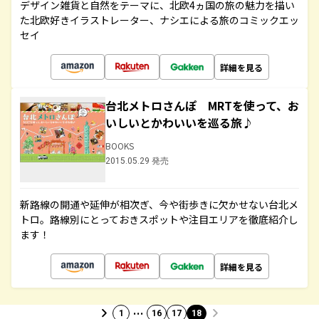
デザイン雑貨と自然をテーマに、北欧4ヵ国の旅の魅力を描い
た北欧好きイラストレーター、ナシエによる旅のコミックエッ
セイ
詳細を見る
台北メトロさんぽ MRTを使って、お
いしいとかわいいを巡る旅♪
BOOKS
2015.05.29 発売
新路線の開通や延伸が相次ぎ、今や街歩きに欠かせない台北メ
トロ。路線別にとっておきスポットや注目エリアを徹底紹介し
ます！
詳細を見る
…
1
16
17
18