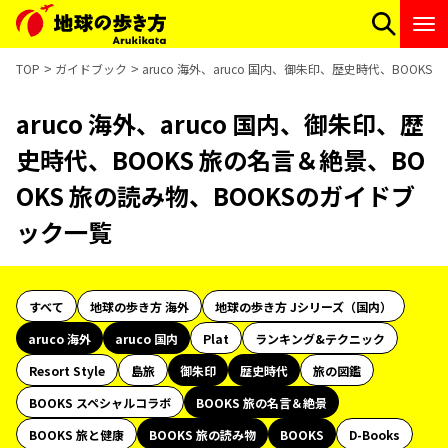
TOP
ガイドブック
aruco 海外、aruco 国内、御朱印、歴史時代、BOOK
aruco 海外、aruco 国内、御朱印、歴
史時代、BOOKS 旅の名言＆絶景、BO
OKS 旅の読み物、BOOKSのガイドブ
ック一覧
すべて
地球の歩き方 海外
地球の歩き方 Jシリーズ（国内）
aruco 海外
aruco 国内
Plat
ランキング&テクニック
Resort Style
島旅
御朱印
歴史時代
旅の図鑑
BOOKS スペシャルコラボ
BOOKS 旅の名言＆絶景
BOOKS 旅と健康
BOOKS 旅の読み物
BOOKS
D-Books