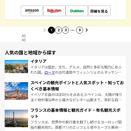
詳細を見る
…
1
2
3
9
AD
AD
人気の国と地域から探す
イタリア
イタリアは歴史、文化、グルメ、自然と多彩な魅力にあふ
れた国。
ローマ
の古代遺跡やフィレンツェのルネッサンス
美術、ヴェネツィアの運河など、歴史あるスポットはもち
スペインの観光ポイントと人気スポット・知ってお
ろん、トスカーナの美しい田園風景やアマルフィ海岸の絶
景など、自然景観も見逃せない。観光の合間には、本場の
くべき基本情報
ピザやパスタなど、絶品のイタリア料理を堪能することも
イベリア半島のほぼ80％を占めるスペインは、太陽が降り
できる。朝目覚めてから夜眠るまで、すべての瞬間を楽し
注ぐ地中海沿岸から雄大なピレネー山脈まで、多彩な自然
ませてくれるイタリアで、忘れられない旅をしてみよう！
と文化が詰まったヨーロッパ屈指の旅行先だ。多様な地域
なお、新着のイタリア情報は
コンテンツ一覧
を参照してほ
フランスの基本情報と観光ガイド・有名観光スポ
文化が根付くこの国では、情熱的なフラメンコ、熱気あふ
しい。
れる闘牛、そして美味しいタパスが生活の一部となってい
ット
る。首都マドリードの洗練された雰囲気や、バルセロナの
フランスは、世界中の旅行者を魅了し続けるヨーロッパ屈
アートに溢れた街角から、地方では古代ローマ遺跡や中世
指の観光地だ。首都パリのエッフェル塔やルーブル美術館