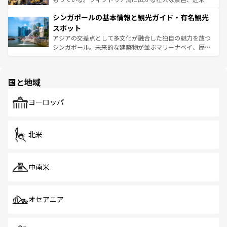
るはずだ。 なお、新着のベトナム情報は
コンテンツ一覧
を
は世界的に有名で、屋台から高級レストランまで味覚を刺
的なアートスポット、そして歴史と現代が融合した町並
参照してほしい。
シンガポールの基本情報と観光ガイド・有名観光
激する。気候は一年中温暖で、どの季節にも異なる楽しみ
み、どこを訪れても感動するはず。観光スポットが密集し
が待っている。親しみやすいタイの人々、仏教を中心とし
ており、効率よく見どころを回れるのも魅力。息をのむよ
スポット
た文化、そして多様な観光資源が、訪れる旅人を魅了し続
うな絶景から文化的な体験まで、香港を存分に楽しみ尽く
アジアの交差点として多文化が融合した独自の魅力を放つ
ける。 なお、新着のタイ情報は
コンテンツ一覧
を参照して
そう。 なお、新着の香港情報は
コンテンツ一覧
を参照して
シンガポール。未来的な建築物が並ぶマリーナベイ、歴史
ほしい。
ほしい。
と伝統を感じられるエスニックタウン、多数の緑豊かな公
園や自然保護区など、自然が調和した近代的な景観と文化
の多様性あふれるカラフルな町は、どこを歩いても新しい
国と地域
発見がある。さらに、治安のよさや充実した公共交通機関
も、旅行者にとっては魅力的なポイント。グルメも豊富
で、ホーカーズは地元の風情を楽しめる外せないスポット
ヨーロッパ
だ。訪れる人を飽きさせないシンガポールで、多様な魅力
を体感しよう。 なお、新着のシンガポール情報は
コンテン
ツ一覧
を参照してほしい。
北米
中南米
オセアニア