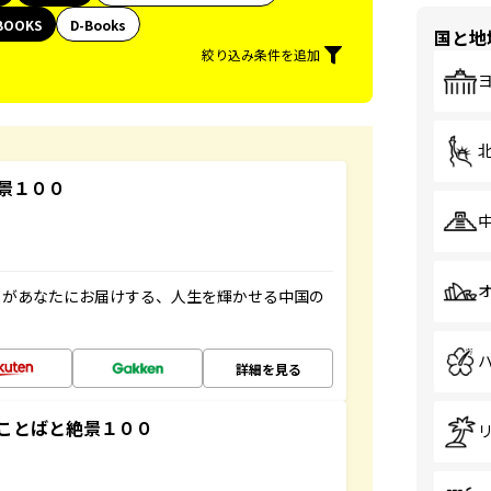
BOOKS
D-Books
国と地
絞り込み条件を追加
景１００
」があなたにお届けする、人生を輝かせる中国の
詳細を見る
ことばと絶景１００