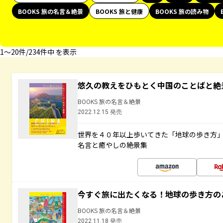
BOOKS 旅の名言＆絶景
BOOKS 旅と健康
BOOKS 旅の読み物
1〜20件/234件中 を表示
悠久の教えをひもとく中国のことばと絶
BOOKS 旅の名言＆絶景
2022.12.15 発売
世界を４０年以上歩いてきた「地球の歩き方
名言と癒やしの絶景集
今すぐ旅に出たくなる！地球の歩き方の
BOOKS 旅の名言＆絶景
2022.11.18 発売