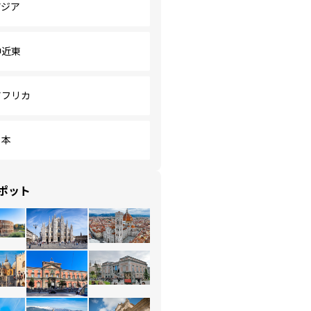
アジア
中近東
アフリカ
日本
ポット