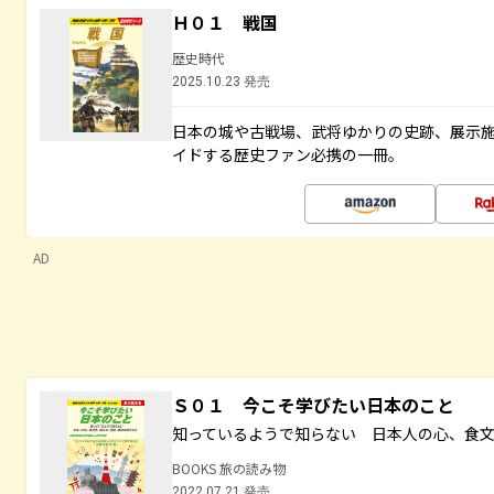
Ｈ０１ 戦国
歴史時代
2025.10.23 発売
日本の城や古戦場、武将ゆかりの史跡、展示
イドする歴史ファン必携の一冊。
AD
Ｓ０１ 今こそ学びたい日本のこと
知っているようで知らない 日本人の心、食
BOOKS 旅の読み物
2022.07.21 発売