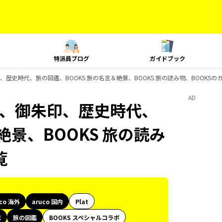
特派員ブログ
ガイドブック
御朱印、歴史時代、旅の図鑑、BOOKS 旅の名言＆絶景、BOOKS 旅の読み物、BOOKS
AD
、島旅、御朱印、歴史時代、
絶景、BOOKS 旅の読み
覧
uco 海外
aruco 国内
Plat
代
旅の図鑑
BOOKS スペシャルコラボ