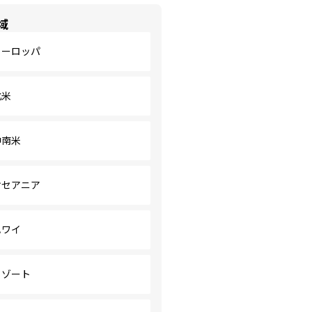
域
ヨーロッパ
北米
中南米
オセアニア
ハワイ
リゾート