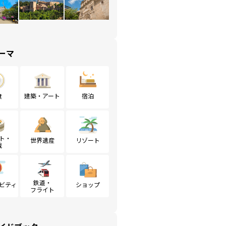
ーマ
食
建築・アート
宿泊
ト・
世界遺産
リゾート
戦
鉄道・
ビティ
ショップ
フライト