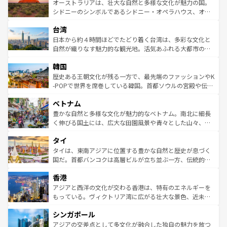
文化が魅力。旅行者はアメリカの各地域で異なる魅力を楽
島だが、静かな自然を求めるならマウイ島やカウアイ島が
オーストラリアは、壮大な自然と多様な文化が魅力の国。
しみながら、その多様性と豊かな歴史を感じることができ
おすすめ。エメラルドグリーンに輝く海をはじめ、豊かな
シドニーのシンボルであるシドニー・オペラハウス、オー
るだろう。車でのロードトリップや列車の旅も、アメリカ
文化や歴史が息づいている。「アロハスピリット」と呼ば
ストラリア東海岸北部に広がる大サンゴ礁地帯グレートバ
ならではの贅沢な旅のスタイルだ。 なお、新着のアメリカ
台湾
れるおもてなしの心で訪れる人々を迎えてくれるハワイの
リアリーフや大陸中央部にそびえるウルル（エアーズロッ
情報は
コンテンツ一覧
を参照してほしい。
人々、おいしいローカルフードやハワイアンミュージッ
ク）、タスマニアの美しい原生林やケアンズの熱帯雨林な
日本から約４時間ほどでたどり着く台湾は、多彩な文化と
ク、伝統的なフラダンスなど、すべてがハワイの魅力を彩
ど、見どころがたくさん。また、カフェやワイン、オージ
自然が織りなす魅力的な観光地。活気あふれる大都市の台
っている。訪れるたびに新しい発見と感動が待っているハ
ービーフなどの食文化も豊かで、美味しいものであふれて
北やノスタルジックな町並みが人気な九份（ジォウフェ
ワイを、存分に味わってほしい。 なお、新着のハワイ情報
韓国
いる。アクティビティも充実しており、サーフィンやダイ
ン）、静ひつな山岳地帯である台湾東部など、都市の喧騒
は
コンテンツ一覧
を参照してほしい。
ビング、ハイキングなど、アウトドア好きにはたまらな
と山間の静けさが共存しており、訪れる人に新しい発見と
歴史ある王朝文化が残る一方で、最先端のファッションやK
い。オーストラリアの多彩な魅力を存分に味わいつくそ
驚きをもたらしてくれる。また、奥深い台湾の食文化も魅
-POPで世界を席巻している韓国。首都ソウルの宮殿や伝統
う。 なお、新着のオーストラリア情報は
コンテンツ一覧
を
力で、夜市などの屋台グルメから高級料理、ヘルシーで美
家屋が並ぶエリアでは韓国の歴史と文化に浸ることがで
参照してほしい。
ベトナム
容にもいいと評判のスイーツなど、バラエティ豊かな料理
き、地方に足を延ばせば四季折々の自然美を楽しむことが
が味わえる。 なお、新着の台湾情報は
コンテンツ一覧
を参
できる。そして、キムチや焼肉、絶品のストリートフード
豊かな自然と多様な文化が魅力的なベトナム。南北に細長
照してほしい。
まで、さまざまな韓国料理が待っている。夜には、韓国な
く伸びる国土には、広大な田園風景や青々とした山々、世
らではのナイトライフも堪能できる。あたたかいホスピタ
界遺産に登録された壮大な自然景観が点在し、都市部では
タイ
リティに包まれながら、韓国の多彩な魅力を心ゆくまで味
急速な発展と共に伝統が息づく。ハノイの古い町並みやホ
わってみてほしい。 なお、新着の韓国情報は
コンテンツ一
ーチミン市のフランス統治時代の建物も、独特の雰囲気を
タイは、東南アジアに位置する豊かな自然と歴史が息づく
覧
を参照してほしい。
醸し出している。また、バラエティの豊かさとおいしさで
国だ。首都バンコクは高層ビルが立ち並ぶ一方、伝統的な
世界中の食通を魅了してやまないベトナム料理も魅力のひ
寺院や市場がいたるところに点在し、古きよき文化と現代
香港
とつ。フォーやバインミー、ベトナムコーヒーなどは、ぜ
の活気が交差している。北部ではチェンマイなどの山岳地
ひ現地で味わいたい。どの地域を訪れてもあたたかい人々
帯で自然と触れ合い、南部ではプーケットやクラビの美し
アジアと西洋の文化が交わる香港は、特有のエネルギーを
が旅行者を迎えてくれるので、きっと忘れられない旅にな
いビーチでリゾート気分を楽しむことができる。タイ料理
もっている。ヴィクトリア湾に広がる壮大な景色、近未来
るはずだ。 なお、新着のベトナム情報は
コンテンツ一覧
を
は世界的に有名で、屋台から高級レストランまで味覚を刺
的なアートスポット、そして歴史と現代が融合した町並
参照してほしい。
シンガポール
激する。気候は一年中温暖で、どの季節にも異なる楽しみ
み、どこを訪れても感動するはず。観光スポットが密集し
が待っている。親しみやすいタイの人々、仏教を中心とし
ており、効率よく見どころを回れるのも魅力。息をのむよ
アジアの交差点として多文化が融合した独自の魅力を放つ