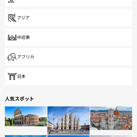
アジア
中近東
アフリカ
日本
人気スポット