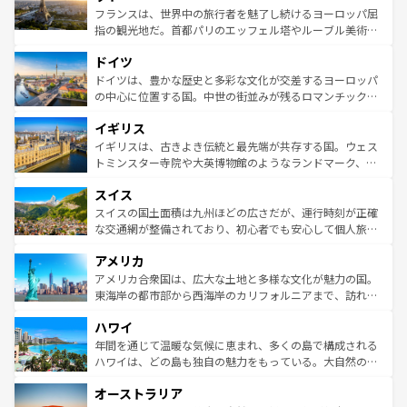
しい。
る。首都マドリードの洗練された雰囲気や、バルセロナの
フランスは、世界中の旅行者を魅了し続けるヨーロッパ屈
アートに溢れた街角から、地方では古代ローマ遺跡や中世
指の観光地だ。首都パリのエッフェル塔やルーブル美術館
の城塞都市、穏やかなビーチリゾートまで多彩な表情を見
といった象徴的なスポットから、田舎町の古風な美しさま
せる。地方によって風土や気候が異なるスペインはその個
ドイツ
で、幅広い魅力が詰まっている。華麗な宮殿、歴史的な大
性で訪れる人を魅了する。 なお、新着のスペイン情報は
コ
聖堂、美しいビーチ、そして豊かな自然が、訪れる者を心
ドイツは、豊かな歴史と多彩な文化が交差するヨーロッパ
ンテンツ一覧
を参照してほしい。
から魅了する。また、フランスは美食の国としても知ら
の中心に位置する国。中世の街並みが残るロマンチック街
れ、フランス料理はユネスコ無形文化遺産にも登録されて
道から、未来を先取りするようなモダンな都市まで多様な
イギリス
いる。シャンパンの発祥地であるランス、プロヴァンスの
顔を持つこの国は、どこを歩いても飽きることがない。ベ
香り高いラベンダー畑など、多彩な楽しみ方が可能だ。さ
ルリンの文化的活気、バイエルン州のアルプスの絶景、そ
イギリスは、古きよき伝統と最先端が共存する国。ウェス
らに、パリ以外の地域にも魅力が溢れており、どの街角に
してライン川沿いのワイン畑といった風景は必見。ビール
トミンスター寺院や大英博物館のようなランドマーク、歴
も豊かな歴史と文化が息づいている。パリ以外の個性あふ
とソーセージを味わいながら地元の人と過ごす楽しい時間
史ある大学都市、美しい丘陵地帯や牧歌的な風景など、エ
れる地方に足を運ぶとそれぞれで全く異なる文化を体験で
スイス
は、お酒好きな人にはぜひ体験してほしい。 なお、新着の
リアごとに異なる魅力がある。また、優雅なアフタヌーン
きるだろう。 なお、新着のフランス情報は
コンテンツ一覧
ドイツ情報は
コンテンツ一覧
を参照してほしい。
ティー、ビール好きにはたまらない英国パブ、サッカー観
スイスの国土面積は九州ほどの広さだが、運行時刻が正確
を参照してほしい。
戦など、本場だからこそできる体験も豊富。イギリスを旅
な交通網が整備されており、初心者でも安心して個人旅行
して楽しみつくそう。 なお、新着のイギリス情報は
コンテ
を楽しめる。日本同様に時刻表どおりの旅が可能だ。中世
アメリカ
ンツ一覧
を参照してほしい。
の建物がそのまま残る町や、スイスならではのユニークな
博物館もあり、アルプス観光だけでなく町歩きも満喫する
アメリカ合衆国は、広大な土地と多様な文化が魅力の国。
ことができる。国民の所得が高いため物価も高いが、旅行
東海岸の都市部から西海岸のカリフォルニアまで、訪れる
者向けの交通パス提供のサービスもあり、うまく活用すれ
場所ごとに異なる風景と体験が待っている。ニューヨーク
ハワイ
ば市内交通費無料で観光を楽しむこともできる。 なお、新
のような巨大都市は、観光、ショッピング、エンターテイ
着のスイス情報は
コンテンツ一覧
を参照してほしい。
ンメントが詰まった刺激的なスポットだ。一方、アメリカ
年間を通じて温暖な気候に恵まれ、多くの島で構成される
西部には大自然が広がり、グランドキャニオンやイエロー
ハワイは、どの島も独自の魅力をもっている。大自然の神
ストーン国立公園といった絶景が堪能できる。さらに、南
秘を感じたいなら、火山が生み出した壮大な景観を誇るハ
オーストラリア
部のニューオーリンズでは、音楽と美食が融合した独特の
ワイ島は見逃せない。また、定番の観光地といえばオアフ