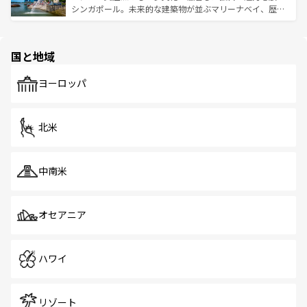
た文化、そして多様な観光資源が、訪れる旅人を魅了し続
うな絶景から文化的な体験まで、香港を存分に楽しみ尽く
シンガポール。未来的な建築物が並ぶマリーナベイ、歴史
ける。 なお、新着のタイ情報は
コンテンツ一覧
を参照して
そう。 なお、新着の香港情報は
コンテンツ一覧
を参照して
と伝統を感じられるエスニックタウン、多数の緑豊かな公
ほしい。
ほしい。
園や自然保護区など、自然が調和した近代的な景観と文化
の多様性あふれるカラフルな町は、どこを歩いても新しい
国と地域
発見がある。さらに、治安のよさや充実した公共交通機関
も、旅行者にとっては魅力的なポイント。グルメも豊富
で、ホーカーズは地元の風情を楽しめる外せないスポット
ヨーロッパ
だ。訪れる人を飽きさせないシンガポールで、多様な魅力
を体感しよう。 なお、新着のシンガポール情報は
コンテン
ツ一覧
を参照してほしい。
北米
中南米
オセアニア
ハワイ
リゾート