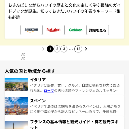
おさんぽしながらハワイの歴史と文化を楽しく学ぶ最強のガイ
ドブックが誕生。知っておきたいハワイの年表やキーワード集
も必読
詳細を見る
…
1
2
3
13
AD
AD
人気の国と地域から探す
イタリア
イタリアは歴史、文化、グルメ、自然と多彩な魅力にあふ
れた国。
ローマ
の古代遺跡やフィレンツェのルネッサンス
美術、ヴェネツィアの運河など、歴史あるスポットはもち
スペイン
ろん、トスカーナの美しい田園風景やアマルフィ海岸の絶
景など、自然景観も見逃せない。観光の合間には、本場の
イベリア半島のほぼ80％を占めるスペインは、太陽が降り
ピザやパスタなど、絶品のイタリア料理を堪能することも
注ぐ地中海沿岸から雄大なピレネー山脈まで、多彩な自然
できる。朝目覚めてから夜眠るまで、すべての瞬間を楽し
と文化が詰まったヨーロッパ屈指の旅行先だ。多様な地域
フランスの基本情報と観光ガイド・有名観光スポ
ませてくれるイタリアで、忘れられない旅をしてみよう！
文化が根付くこの国では、情熱的なフラメンコ、熱気あふ
なお、新着のイタリア情報は
コンテンツ一覧
を参照してほ
れる闘牛、そして美味しいタパスが生活の一部となってい
ット