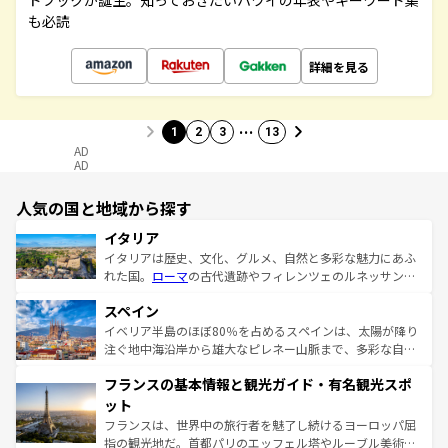
ドブックが誕生。知っておきたいハワイの年表やキーワード集
も必読
詳細を見る
…
1
2
3
13
AD
AD
人気の国と地域から探す
イタリア
イタリアは歴史、文化、グルメ、自然と多彩な魅力にあふ
れた国。
ローマ
の古代遺跡やフィレンツェのルネッサンス
美術、ヴェネツィアの運河など、歴史あるスポットはもち
スペイン
ろん、トスカーナの美しい田園風景やアマルフィ海岸の絶
景など、自然景観も見逃せない。観光の合間には、本場の
イベリア半島のほぼ80％を占めるスペインは、太陽が降り
ピザやパスタなど、絶品のイタリア料理を堪能することも
注ぐ地中海沿岸から雄大なピレネー山脈まで、多彩な自然
できる。朝目覚めてから夜眠るまで、すべての瞬間を楽し
と文化が詰まったヨーロッパ屈指の旅行先だ。多様な地域
フランスの基本情報と観光ガイド・有名観光スポ
ませてくれるイタリアで、忘れられない旅をしてみよう！
文化が根付くこの国では、情熱的なフラメンコ、熱気あふ
なお、新着のイタリア情報は
コンテンツ一覧
を参照してほ
れる闘牛、そして美味しいタパスが生活の一部となってい
ット
しい。
る。首都マドリードの洗練された雰囲気や、バルセロナの
フランスは、世界中の旅行者を魅了し続けるヨーロッパ屈
アートに溢れた街角から、地方では古代ローマ遺跡や中世
指の観光地だ。首都パリのエッフェル塔やルーブル美術館