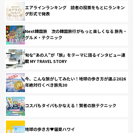
エアラインランキング 読者の投票をもとにランキン
グ形式で発表
Next韓国旅 次の韓国旅行がもっと楽しくなる 旅先・
グルメ・テクニック
旬な“あの人”が「旅」をテーマに語るインタビュー連
載 MY TRAVEL STORY
今、こんな旅がしてみたい！地球の歩き方が選ぶ2026
年絶対行くべき旅先30
コスパもタイパもかなえる！賢者の旅テクニック
地球の歩き方♥偏愛ハワイ