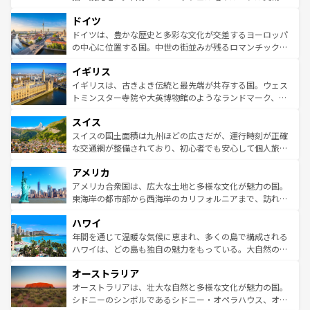
の城塞都市、穏やかなビーチリゾートまで多彩な表情を見
といった象徴的なスポットから、田舎町の古風な美しさま
せる。地方によって風土や気候が異なるスペインはその個
ドイツ
で、幅広い魅力が詰まっている。華麗な宮殿、歴史的な大
性で訪れる人を魅了する。 なお、新着のスペイン情報は
コ
聖堂、美しいビーチ、そして豊かな自然が、訪れる者を心
ドイツは、豊かな歴史と多彩な文化が交差するヨーロッパ
ンテンツ一覧
を参照してほしい。
から魅了する。また、フランスは美食の国としても知ら
の中心に位置する国。中世の街並みが残るロマンチック街
れ、フランス料理はユネスコ無形文化遺産にも登録されて
道から、未来を先取りするようなモダンな都市まで多様な
イギリス
いる。シャンパンの発祥地であるランス、プロヴァンスの
顔を持つこの国は、どこを歩いても飽きることがない。ベ
香り高いラベンダー畑など、多彩な楽しみ方が可能だ。さ
ルリンの文化的活気、バイエルン州のアルプスの絶景、そ
イギリスは、古きよき伝統と最先端が共存する国。ウェス
らに、パリ以外の地域にも魅力が溢れており、どの街角に
してライン川沿いのワイン畑といった風景は必見。ビール
トミンスター寺院や大英博物館のようなランドマーク、歴
も豊かな歴史と文化が息づいている。パリ以外の個性あふ
とソーセージを味わいながら地元の人と過ごす楽しい時間
史ある大学都市、美しい丘陵地帯や牧歌的な風景など、エ
れる地方に足を運ぶとそれぞれで全く異なる文化を体験で
スイス
は、お酒好きな人にはぜひ体験してほしい。 なお、新着の
リアごとに異なる魅力がある。また、優雅なアフタヌーン
きるだろう。 なお、新着のフランス情報は
コンテンツ一覧
ドイツ情報は
コンテンツ一覧
を参照してほしい。
ティー、ビール好きにはたまらない英国パブ、サッカー観
スイスの国土面積は九州ほどの広さだが、運行時刻が正確
を参照してほしい。
戦など、本場だからこそできる体験も豊富。イギリスを旅
な交通網が整備されており、初心者でも安心して個人旅行
して楽しみつくそう。 なお、新着のイギリス情報は
コンテ
を楽しめる。日本同様に時刻表どおりの旅が可能だ。中世
アメリカ
ンツ一覧
を参照してほしい。
の建物がそのまま残る町や、スイスならではのユニークな
博物館もあり、アルプス観光だけでなく町歩きも満喫する
アメリカ合衆国は、広大な土地と多様な文化が魅力の国。
ことができる。国民の所得が高いため物価も高いが、旅行
東海岸の都市部から西海岸のカリフォルニアまで、訪れる
者向けの交通パス提供のサービスもあり、うまく活用すれ
場所ごとに異なる風景と体験が待っている。ニューヨーク
ハワイ
ば市内交通費無料で観光を楽しむこともできる。 なお、新
のような巨大都市は、観光、ショッピング、エンターテイ
着のスイス情報は
コンテンツ一覧
を参照してほしい。
ンメントが詰まった刺激的なスポットだ。一方、アメリカ
年間を通じて温暖な気候に恵まれ、多くの島で構成される
西部には大自然が広がり、グランドキャニオンやイエロー
ハワイは、どの島も独自の魅力をもっている。大自然の神
ストーン国立公園といった絶景が堪能できる。さらに、南
秘を感じたいなら、火山が生み出した壮大な景観を誇るハ
オーストラリア
部のニューオーリンズでは、音楽と美食が融合した独特の
ワイ島は見逃せない。また、定番の観光地といえばオアフ
文化が魅力。旅行者はアメリカの各地域で異なる魅力を楽
島だが、静かな自然を求めるならマウイ島やカウアイ島が
オーストラリアは、壮大な自然と多様な文化が魅力の国。
しみながら、その多様性と豊かな歴史を感じることができ
おすすめ。エメラルドグリーンに輝く海をはじめ、豊かな
シドニーのシンボルであるシドニー・オペラハウス、オー