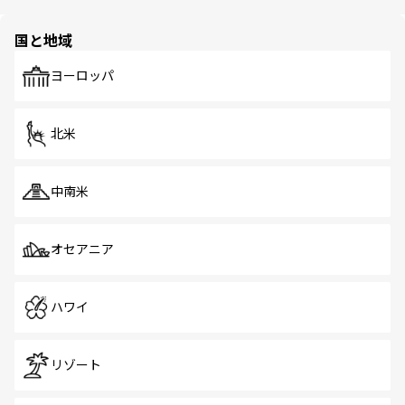
ほしい。
ほしい。
園や自然保護区など、自然が調和した近代的な景観と文化
の多様性あふれるカラフルな町は、どこを歩いても新しい
国と地域
発見がある。さらに、治安のよさや充実した公共交通機関
も、旅行者にとっては魅力的なポイント。グルメも豊富
で、ホーカーズは地元の風情を楽しめる外せないスポット
ヨーロッパ
だ。訪れる人を飽きさせないシンガポールで、多様な魅力
を体感しよう。 なお、新着のシンガポール情報は
コンテン
ツ一覧
を参照してほしい。
北米
中南米
オセアニア
ハワイ
リゾート