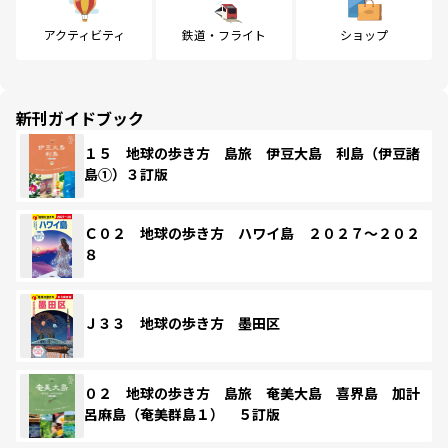
アクティビティ
鉄道・フライト
ショップ
新刊ガイドブック
１５ 地球の歩き方 島旅 伊豆大島 利島（伊豆諸
島①）３訂版
Ｃ０２ 地球の歩き方 ハワイ島 ２０２７～２０２
８
Ｊ３３ 地球の歩き方 墨田区
０２ 地球の歩き方 島旅 奄美大島 喜界島 加計
呂麻島（奄美群島１） ５訂版