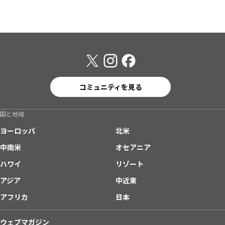
コミュニティを見る
国と地域
ヨーロッパ
北米
中南米
オセアニア
ハワイ
リゾート
アジア
中近東
アフリカ
日本
ウェブマガジン