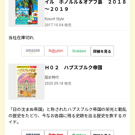
イル ホノルル＆オアフ島 ２０１８
～２０１９
Resort Style
2017.10.04 発売
当社在庫切れ
詳細を見る
Ｈ０２ ハプスブルク帝国
歴史時代
2025.09.18 発売
「日の沈まぬ帝国」と称されたハプスブルク帝国の栄光と動乱
の歴史をたどり、今なお各国に残る史跡を巡る歴史を旅するガ
イド。