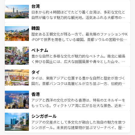
るだろう。車でのロードトリップや列車の旅も、アメリカ
文化や歴史が息づいている。「アロハスピリット」と呼ば
ストラリア東海岸北部に広がる大サンゴ礁地帯グレートバ
ならではの贅沢な旅のスタイルだ。 なお、新着のアメリカ
台湾
れるおもてなしの心で訪れる人々を迎えてくれるハワイの
リアリーフや大陸中央部にそびえるウルル（エアーズロッ
情報は
コンテンツ一覧
を参照してほしい。
人々、おいしいローカルフードやハワイアンミュージッ
ク）、タスマニアの美しい原生林やケアンズの熱帯雨林な
日本から約４時間ほどでたどり着く台湾は、多彩な文化と
ク、伝統的なフラダンスなど、すべてがハワイの魅力を彩
ど、見どころがたくさん。また、カフェやワイン、オージ
自然が織りなす魅力的な観光地。活気あふれる大都市の台
っている。訪れるたびに新しい発見と感動が待っているハ
ービーフなどの食文化も豊かで、美味しいものであふれて
北やノスタルジックな町並みが人気な九份（ジォウフェ
ワイを、存分に味わってほしい。 なお、新着のハワイ情報
韓国
いる。アクティビティも充実しており、サーフィンやダイ
ン）、静ひつな山岳地帯である台湾東部など、都市の喧騒
は
コンテンツ一覧
を参照してほしい。
ビング、ハイキングなど、アウトドア好きにはたまらな
と山間の静けさが共存しており、訪れる人に新しい発見と
歴史ある王朝文化が残る一方で、最先端のファッションやK
い。オーストラリアの多彩な魅力を存分に味わいつくそ
驚きをもたらしてくれる。また、奥深い台湾の食文化も魅
-POPで世界を席巻している韓国。首都ソウルの宮殿や伝統
う。 なお、新着のオーストラリア情報は
コンテンツ一覧
を
力で、夜市などの屋台グルメから高級料理、ヘルシーで美
家屋が並ぶエリアでは韓国の歴史と文化に浸ることがで
参照してほしい。
ベトナム
容にもいいと評判のスイーツなど、バラエティ豊かな料理
き、地方に足を延ばせば四季折々の自然美を楽しむことが
が味わえる。 なお、新着の台湾情報は
コンテンツ一覧
を参
できる。そして、キムチや焼肉、絶品のストリートフード
豊かな自然と多様な文化が魅力的なベトナム。南北に細長
照してほしい。
まで、さまざまな韓国料理が待っている。夜には、韓国な
く伸びる国土には、広大な田園風景や青々とした山々、世
らではのナイトライフも堪能できる。あたたかいホスピタ
界遺産に登録された壮大な自然景観が点在し、都市部では
タイ
リティに包まれながら、韓国の多彩な魅力を心ゆくまで味
急速な発展と共に伝統が息づく。ハノイの古い町並みやホ
わってみてほしい。 なお、新着の韓国情報は
コンテンツ一
ーチミン市のフランス統治時代の建物も、独特の雰囲気を
タイは、東南アジアに位置する豊かな自然と歴史が息づく
覧
を参照してほしい。
醸し出している。また、バラエティの豊かさとおいしさで
国だ。首都バンコクは高層ビルが立ち並ぶ一方、伝統的な
世界中の食通を魅了してやまないベトナム料理も魅力のひ
寺院や市場がいたるところに点在し、古きよき文化と現代
香港
とつ。フォーやバインミー、ベトナムコーヒーなどは、ぜ
の活気が交差している。北部ではチェンマイなどの山岳地
ひ現地で味わいたい。どの地域を訪れてもあたたかい人々
帯で自然と触れ合い、南部ではプーケットやクラビの美し
アジアと西洋の文化が交わる香港は、特有のエネルギーを
が旅行者を迎えてくれるので、きっと忘れられない旅にな
いビーチでリゾート気分を楽しむことができる。タイ料理
もっている。ヴィクトリア湾に広がる壮大な景色、近未来
るはずだ。 なお、新着のベトナム情報は
コンテンツ一覧
を
は世界的に有名で、屋台から高級レストランまで味覚を刺
的なアートスポット、そして歴史と現代が融合した町並
参照してほしい。
シンガポール
激する。気候は一年中温暖で、どの季節にも異なる楽しみ
み、どこを訪れても感動するはず。観光スポットが密集し
が待っている。親しみやすいタイの人々、仏教を中心とし
ており、効率よく見どころを回れるのも魅力。息をのむよ
アジアの交差点として多文化が融合した独自の魅力を放つ
た文化、そして多様な観光資源が、訪れる旅人を魅了し続
うな絶景から文化的な体験まで、香港を存分に楽しみ尽く
シンガポール。未来的な建築物が並ぶマリーナベイ、歴史
ける。 なお、新着のタイ情報は
コンテンツ一覧
を参照して
そう。 なお、新着の香港情報は
コンテンツ一覧
を参照して
と伝統を感じられるエスニックタウン、多数の緑豊かな公