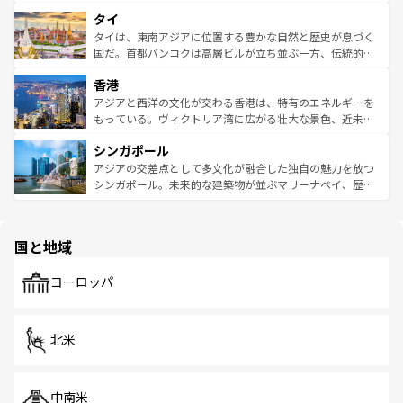
らではのナイトライフも堪能できる。あたたかいホスピタ
界遺産に登録された壮大な自然景観が点在し、都市部では
タイ
リティに包まれながら、韓国の多彩な魅力を心ゆくまで味
急速な発展と共に伝統が息づく。ハノイの古い町並みやホ
わってみてほしい。 なお、新着の韓国情報は
コンテンツ一
ーチミン市のフランス統治時代の建物も、独特の雰囲気を
タイは、東南アジアに位置する豊かな自然と歴史が息づく
覧
を参照してほしい。
醸し出している。また、バラエティの豊かさとおいしさで
国だ。首都バンコクは高層ビルが立ち並ぶ一方、伝統的な
世界中の食通を魅了してやまないベトナム料理も魅力のひ
寺院や市場がいたるところに点在し、古きよき文化と現代
香港
とつ。フォーやバインミー、ベトナムコーヒーなどは、ぜ
の活気が交差している。北部ではチェンマイなどの山岳地
ひ現地で味わいたい。どの地域を訪れてもあたたかい人々
帯で自然と触れ合い、南部ではプーケットやクラビの美し
アジアと西洋の文化が交わる香港は、特有のエネルギーを
が旅行者を迎えてくれるので、きっと忘れられない旅にな
いビーチでリゾート気分を楽しむことができる。タイ料理
もっている。ヴィクトリア湾に広がる壮大な景色、近未来
るはずだ。 なお、新着のベトナム情報は
コンテンツ一覧
を
は世界的に有名で、屋台から高級レストランまで味覚を刺
的なアートスポット、そして歴史と現代が融合した町並
参照してほしい。
シンガポール
激する。気候は一年中温暖で、どの季節にも異なる楽しみ
み、どこを訪れても感動するはず。観光スポットが密集し
が待っている。親しみやすいタイの人々、仏教を中心とし
ており、効率よく見どころを回れるのも魅力。息をのむよ
アジアの交差点として多文化が融合した独自の魅力を放つ
た文化、そして多様な観光資源が、訪れる旅人を魅了し続
うな絶景から文化的な体験まで、香港を存分に楽しみ尽く
シンガポール。未来的な建築物が並ぶマリーナベイ、歴史
ける。 なお、新着のタイ情報は
コンテンツ一覧
を参照して
そう。 なお、新着の香港情報は
コンテンツ一覧
を参照して
と伝統を感じられるエスニックタウン、多数の緑豊かな公
ほしい。
ほしい。
園や自然保護区など、自然が調和した近代的な景観と文化
の多様性あふれるカラフルな町は、どこを歩いても新しい
国と地域
発見がある。さらに、治安のよさや充実した公共交通機関
も、旅行者にとっては魅力的なポイント。グルメも豊富
で、ホーカーズは地元の風情を楽しめる外せないスポット
ヨーロッパ
だ。訪れる人を飽きさせないシンガポールで、多様な魅力
を体感しよう。 なお、新着のシンガポール情報は
コンテン
ツ一覧
を参照してほしい。
北米
中南米