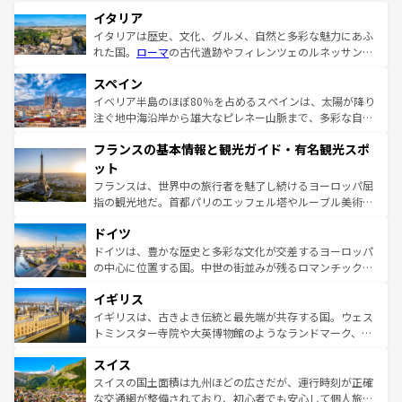
イタリア
イタリアは歴史、文化、グルメ、自然と多彩な魅力にあふ
れた国。
ローマ
の古代遺跡やフィレンツェのルネッサンス
美術、ヴェネツィアの運河など、歴史あるスポットはもち
スペイン
ろん、トスカーナの美しい田園風景やアマルフィ海岸の絶
景など、自然景観も見逃せない。観光の合間には、本場の
イベリア半島のほぼ80％を占めるスペインは、太陽が降り
ピザやパスタなど、絶品のイタリア料理を堪能することも
注ぐ地中海沿岸から雄大なピレネー山脈まで、多彩な自然
できる。朝目覚めてから夜眠るまで、すべての瞬間を楽し
と文化が詰まったヨーロッパ屈指の旅行先だ。多様な地域
フランスの基本情報と観光ガイド・有名観光スポ
ませてくれるイタリアで、忘れられない旅をしてみよう！
文化が根付くこの国では、情熱的なフラメンコ、熱気あふ
なお、新着のイタリア情報は
コンテンツ一覧
を参照してほ
れる闘牛、そして美味しいタパスが生活の一部となってい
ット
しい。
る。首都マドリードの洗練された雰囲気や、バルセロナの
フランスは、世界中の旅行者を魅了し続けるヨーロッパ屈
アートに溢れた街角から、地方では古代ローマ遺跡や中世
指の観光地だ。首都パリのエッフェル塔やルーブル美術館
の城塞都市、穏やかなビーチリゾートまで多彩な表情を見
といった象徴的なスポットから、田舎町の古風な美しさま
せる。地方によって風土や気候が異なるスペインはその個
ドイツ
で、幅広い魅力が詰まっている。華麗な宮殿、歴史的な大
性で訪れる人を魅了する。 なお、新着のスペイン情報は
コ
聖堂、美しいビーチ、そして豊かな自然が、訪れる者を心
ドイツは、豊かな歴史と多彩な文化が交差するヨーロッパ
ンテンツ一覧
を参照してほしい。
から魅了する。また、フランスは美食の国としても知ら
の中心に位置する国。中世の街並みが残るロマンチック街
れ、フランス料理はユネスコ無形文化遺産にも登録されて
道から、未来を先取りするようなモダンな都市まで多様な
イギリス
いる。シャンパンの発祥地であるランス、プロヴァンスの
顔を持つこの国は、どこを歩いても飽きることがない。ベ
香り高いラベンダー畑など、多彩な楽しみ方が可能だ。さ
ルリンの文化的活気、バイエルン州のアルプスの絶景、そ
イギリスは、古きよき伝統と最先端が共存する国。ウェス
らに、パリ以外の地域にも魅力が溢れており、どの街角に
してライン川沿いのワイン畑といった風景は必見。ビール
トミンスター寺院や大英博物館のようなランドマーク、歴
も豊かな歴史と文化が息づいている。パリ以外の個性あふ
とソーセージを味わいながら地元の人と過ごす楽しい時間
史ある大学都市、美しい丘陵地帯や牧歌的な風景など、エ
れる地方に足を運ぶとそれぞれで全く異なる文化を体験で
スイス
は、お酒好きな人にはぜひ体験してほしい。 なお、新着の
リアごとに異なる魅力がある。また、優雅なアフタヌーン
きるだろう。 なお、新着のフランス情報は
コンテンツ一覧
ドイツ情報は
コンテンツ一覧
を参照してほしい。
ティー、ビール好きにはたまらない英国パブ、サッカー観
スイスの国土面積は九州ほどの広さだが、運行時刻が正確
を参照してほしい。
戦など、本場だからこそできる体験も豊富。イギリスを旅
な交通網が整備されており、初心者でも安心して個人旅行