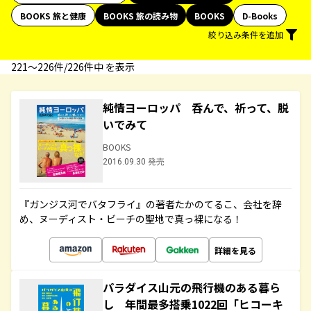
BOOKS 旅と健康
BOOKS 旅の読み物
BOOKS
D-Books
絞り込み条件を追加
221〜226件/226件中 を表示
純情ヨーロッパ 呑んで、祈って、脱
いでみて
BOOKS
2016.09.30 発売
『ガンジス河でバタフライ』の著者たかのてるこ、会社を辞
め、ヌーディスト・ビーチの聖地で真っ裸になる！
詳細を見る
パラダイス山元の飛行機のある暮ら
し 年間最多搭乗1022回「ヒコーキ