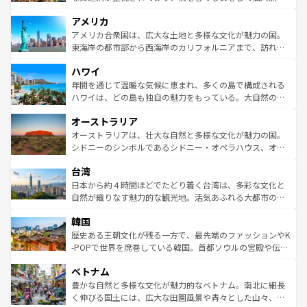
して楽しみつくそう。 なお、新着のイギリス情報は
コンテ
を楽しめる。日本同様に時刻表どおりの旅が可能だ。中世
アメリカ
ンツ一覧
を参照してほしい。
の建物がそのまま残る町や、スイスならではのユニークな
博物館もあり、アルプス観光だけでなく町歩きも満喫する
アメリカ合衆国は、広大な土地と多様な文化が魅力の国。
ことができる。国民の所得が高いため物価も高いが、旅行
東海岸の都市部から西海岸のカリフォルニアまで、訪れる
者向けの交通パス提供のサービスもあり、うまく活用すれ
場所ごとに異なる風景と体験が待っている。ニューヨーク
ハワイ
ば市内交通費無料で観光を楽しむこともできる。 なお、新
のような巨大都市は、観光、ショッピング、エンターテイ
着のスイス情報は
コンテンツ一覧
を参照してほしい。
ンメントが詰まった刺激的なスポットだ。一方、アメリカ
年間を通じて温暖な気候に恵まれ、多くの島で構成される
西部には大自然が広がり、グランドキャニオンやイエロー
ハワイは、どの島も独自の魅力をもっている。大自然の神
ストーン国立公園といった絶景が堪能できる。さらに、南
秘を感じたいなら、火山が生み出した壮大な景観を誇るハ
オーストラリア
部のニューオーリンズでは、音楽と美食が融合した独特の
ワイ島は見逃せない。また、定番の観光地といえばオアフ
文化が魅力。旅行者はアメリカの各地域で異なる魅力を楽
島だが、静かな自然を求めるならマウイ島やカウアイ島が
オーストラリアは、壮大な自然と多様な文化が魅力の国。
しみながら、その多様性と豊かな歴史を感じることができ
おすすめ。エメラルドグリーンに輝く海をはじめ、豊かな
シドニーのシンボルであるシドニー・オペラハウス、オー
るだろう。車でのロードトリップや列車の旅も、アメリカ
文化や歴史が息づいている。「アロハスピリット」と呼ば
ストラリア東海岸北部に広がる大サンゴ礁地帯グレートバ
ならではの贅沢な旅のスタイルだ。 なお、新着のアメリカ
台湾
れるおもてなしの心で訪れる人々を迎えてくれるハワイの
リアリーフや大陸中央部にそびえるウルル（エアーズロッ
情報は
コンテンツ一覧
を参照してほしい。
人々、おいしいローカルフードやハワイアンミュージッ
ク）、タスマニアの美しい原生林やケアンズの熱帯雨林な
日本から約４時間ほどでたどり着く台湾は、多彩な文化と
ク、伝統的なフラダンスなど、すべてがハワイの魅力を彩
ど、見どころがたくさん。また、カフェやワイン、オージ
自然が織りなす魅力的な観光地。活気あふれる大都市の台
っている。訪れるたびに新しい発見と感動が待っているハ
ービーフなどの食文化も豊かで、美味しいものであふれて
北やノスタルジックな町並みが人気な九份（ジォウフェ
ワイを、存分に味わってほしい。 なお、新着のハワイ情報
韓国
いる。アクティビティも充実しており、サーフィンやダイ
ン）、静ひつな山岳地帯である台湾東部など、都市の喧騒
は
コンテンツ一覧
を参照してほしい。
ビング、ハイキングなど、アウトドア好きにはたまらな
と山間の静けさが共存しており、訪れる人に新しい発見と
歴史ある王朝文化が残る一方で、最先端のファッションやK
い。オーストラリアの多彩な魅力を存分に味わいつくそ
驚きをもたらしてくれる。また、奥深い台湾の食文化も魅
-POPで世界を席巻している韓国。首都ソウルの宮殿や伝統
う。 なお、新着のオーストラリア情報は
コンテンツ一覧
を
力で、夜市などの屋台グルメから高級料理、ヘルシーで美
家屋が並ぶエリアでは韓国の歴史と文化に浸ることがで
参照してほしい。
ベトナム
容にもいいと評判のスイーツなど、バラエティ豊かな料理
き、地方に足を延ばせば四季折々の自然美を楽しむことが
が味わえる。 なお、新着の台湾情報は
コンテンツ一覧
を参
できる。そして、キムチや焼肉、絶品のストリートフード
豊かな自然と多様な文化が魅力的なベトナム。南北に細長
照してほしい。
まで、さまざまな韓国料理が待っている。夜には、韓国な
く伸びる国土には、広大な田園風景や青々とした山々、世