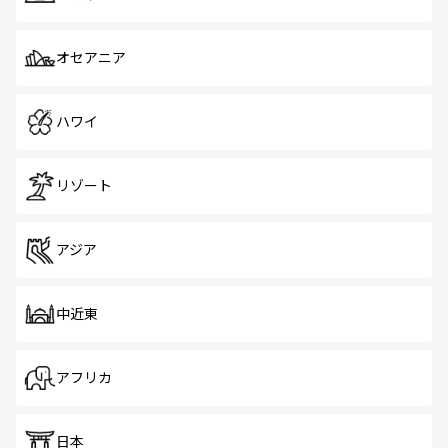
オセアニア
ハワイ
リゾート
アジア
中近東
アフリカ
日本