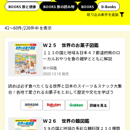
BOOKS 旅と健康
BOOKS 旅の読み物
BOOKS
D-Books
絞り込み条件を追加
41〜60件/226件中 を表示
Ｗ２５ 世界のお菓子図鑑
１１３の国と地域＆日本４７都道府県のロ
ーカルおやつを食の雑学とともに解説
旅の図鑑
2022.12.15 発売
読めば必ず食べたくなる世界と日本のスイーツ＆スナック大集
合！各地で愛されるお菓子をとおして歴史や文化を学ぼう
詳細を見る
Ｗ２６ 世界の麺図鑑
５９の国と地域の多彩な麺料理２３０種類