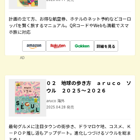
計画の立て方、お得な航空券、ホテルのネット予約などヨーロ
ッパを賢く旅するマニュアル。QRコードやWebも満載でスマ
ホ旅に対応
詳細を見る
AD
０２ 地球の歩き方 ａｒｕｃｏ ソ
ウル ２０２５～２０２６
aruco 海外
2025.04.28 発売
最旬グルメに注目タウンの街歩き、ドラマロケ地、コスメ、Ｋ
－ＰＯＰ推し活もアップデート。進化しつづけるソウルを総ま
とめ！