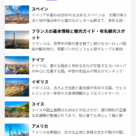
美術、ヴェネツィアの運河など、歴史あるスポットはもち
スペイン
ろん、トスカーナの美しい田園風景やアマルフィ海岸の絶
景など、自然景観も見逃せない。観光の合間には、本場の
イベリア半島のほぼ80％を占めるスペインは、太陽が降り
ピザやパスタなど、絶品のイタリア料理を堪能することも
注ぐ地中海沿岸から雄大なピレネー山脈まで、多彩な自然
できる。朝目覚めてから夜眠るまで、すべての瞬間を楽し
と文化が詰まったヨーロッパ屈指の旅行先だ。多様な地域
フランスの基本情報と観光ガイド・有名観光スポ
ませてくれるイタリアで、忘れられない旅をしてみよう！
文化が根付くこの国では、情熱的なフラメンコ、熱気あふ
なお、新着のイタリア情報は
コンテンツ一覧
を参照してほ
れる闘牛、そして美味しいタパスが生活の一部となってい
ット
しい。
る。首都マドリードの洗練された雰囲気や、バルセロナの
フランスは、世界中の旅行者を魅了し続けるヨーロッパ屈
アートに溢れた街角から、地方では古代ローマ遺跡や中世
指の観光地だ。首都パリのエッフェル塔やルーブル美術館
の城塞都市、穏やかなビーチリゾートまで多彩な表情を見
といった象徴的なスポットから、田舎町の古風な美しさま
せる。地方によって風土や気候が異なるスペインはその個
ドイツ
で、幅広い魅力が詰まっている。華麗な宮殿、歴史的な大
性で訪れる人を魅了する。 なお、新着のスペイン情報は
コ
聖堂、美しいビーチ、そして豊かな自然が、訪れる者を心
ドイツは、豊かな歴史と多彩な文化が交差するヨーロッパ
ンテンツ一覧
を参照してほしい。
から魅了する。また、フランスは美食の国としても知ら
の中心に位置する国。中世の街並みが残るロマンチック街
れ、フランス料理はユネスコ無形文化遺産にも登録されて
道から、未来を先取りするようなモダンな都市まで多様な
イギリス
いる。シャンパンの発祥地であるランス、プロヴァンスの
顔を持つこの国は、どこを歩いても飽きることがない。ベ
香り高いラベンダー畑など、多彩な楽しみ方が可能だ。さ
ルリンの文化的活気、バイエルン州のアルプスの絶景、そ
イギリスは、古きよき伝統と最先端が共存する国。ウェス
らに、パリ以外の地域にも魅力が溢れており、どの街角に
してライン川沿いのワイン畑といった風景は必見。ビール
トミンスター寺院や大英博物館のようなランドマーク、歴
も豊かな歴史と文化が息づいている。パリ以外の個性あふ
とソーセージを味わいながら地元の人と過ごす楽しい時間
史ある大学都市、美しい丘陵地帯や牧歌的な風景など、エ
れる地方に足を運ぶとそれぞれで全く異なる文化を体験で
スイス
は、お酒好きな人にはぜひ体験してほしい。 なお、新着の
リアごとに異なる魅力がある。また、優雅なアフタヌーン
きるだろう。 なお、新着のフランス情報は
コンテンツ一覧
ドイツ情報は
コンテンツ一覧
を参照してほしい。
ティー、ビール好きにはたまらない英国パブ、サッカー観
スイスの国土面積は九州ほどの広さだが、運行時刻が正確
を参照してほしい。
戦など、本場だからこそできる体験も豊富。イギリスを旅
な交通網が整備されており、初心者でも安心して個人旅行
して楽しみつくそう。 なお、新着のイギリス情報は
コンテ
を楽しめる。日本同様に時刻表どおりの旅が可能だ。中世
アメリカ
ンツ一覧
を参照してほしい。
の建物がそのまま残る町や、スイスならではのユニークな
博物館もあり、アルプス観光だけでなく町歩きも満喫する
アメリカ合衆国は、広大な土地と多様な文化が魅力の国。