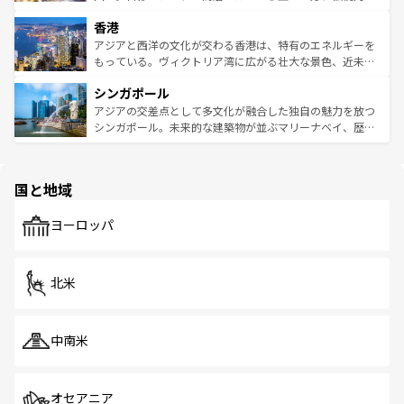
世界中の食通を魅了してやまないベトナム料理も魅力のひ
寺院や市場がいたるところに点在し、古きよき文化と現代
香港
とつ。フォーやバインミー、ベトナムコーヒーなどは、ぜ
の活気が交差している。北部ではチェンマイなどの山岳地
ひ現地で味わいたい。どの地域を訪れてもあたたかい人々
帯で自然と触れ合い、南部ではプーケットやクラビの美し
アジアと西洋の文化が交わる香港は、特有のエネルギーを
が旅行者を迎えてくれるので、きっと忘れられない旅にな
いビーチでリゾート気分を楽しむことができる。タイ料理
もっている。ヴィクトリア湾に広がる壮大な景色、近未来
るはずだ。 なお、新着のベトナム情報は
コンテンツ一覧
を
は世界的に有名で、屋台から高級レストランまで味覚を刺
的なアートスポット、そして歴史と現代が融合した町並
参照してほしい。
シンガポール
激する。気候は一年中温暖で、どの季節にも異なる楽しみ
み、どこを訪れても感動するはず。観光スポットが密集し
が待っている。親しみやすいタイの人々、仏教を中心とし
ており、効率よく見どころを回れるのも魅力。息をのむよ
アジアの交差点として多文化が融合した独自の魅力を放つ
た文化、そして多様な観光資源が、訪れる旅人を魅了し続
うな絶景から文化的な体験まで、香港を存分に楽しみ尽く
シンガポール。未来的な建築物が並ぶマリーナベイ、歴史
ける。 なお、新着のタイ情報は
コンテンツ一覧
を参照して
そう。 なお、新着の香港情報は
コンテンツ一覧
を参照して
と伝統を感じられるエスニックタウン、多数の緑豊かな公
ほしい。
ほしい。
園や自然保護区など、自然が調和した近代的な景観と文化
の多様性あふれるカラフルな町は、どこを歩いても新しい
国と地域
発見がある。さらに、治安のよさや充実した公共交通機関
も、旅行者にとっては魅力的なポイント。グルメも豊富
で、ホーカーズは地元の風情を楽しめる外せないスポット
ヨーロッパ
だ。訪れる人を飽きさせないシンガポールで、多様な魅力
を体感しよう。 なお、新着のシンガポール情報は
コンテン
ツ一覧
を参照してほしい。
北米
中南米
オセアニア