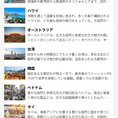
ことができる。国民の所得が高いため物価も高いが、旅行
東海岸の都市部から西海岸のカリフォルニアまで、訪れる
者向けの交通パス提供のサービスもあり、うまく活用すれ
場所ごとに異なる風景と体験が待っている。ニューヨーク
ハワイ
ば市内交通費無料で観光を楽しむこともできる。 なお、新
のような巨大都市は、観光、ショッピング、エンターテイ
着のスイス情報は
コンテンツ一覧
を参照してほしい。
ンメントが詰まった刺激的なスポットだ。一方、アメリカ
年間を通じて温暖な気候に恵まれ、多くの島で構成される
西部には大自然が広がり、グランドキャニオンやイエロー
ハワイは、どの島も独自の魅力をもっている。大自然の神
ストーン国立公園といった絶景が堪能できる。さらに、南
秘を感じたいなら、火山が生み出した壮大な景観を誇るハ
オーストラリア
部のニューオーリンズでは、音楽と美食が融合した独特の
ワイ島は見逃せない。また、定番の観光地といえばオアフ
文化が魅力。旅行者はアメリカの各地域で異なる魅力を楽
島だが、静かな自然を求めるならマウイ島やカウアイ島が
オーストラリアは、壮大な自然と多様な文化が魅力の国。
しみながら、その多様性と豊かな歴史を感じることができ
おすすめ。エメラルドグリーンに輝く海をはじめ、豊かな
シドニーのシンボルであるシドニー・オペラハウス、オー
るだろう。車でのロードトリップや列車の旅も、アメリカ
文化や歴史が息づいている。「アロハスピリット」と呼ば
ストラリア東海岸北部に広がる大サンゴ礁地帯グレートバ
ならではの贅沢な旅のスタイルだ。 なお、新着のアメリカ
台湾
れるおもてなしの心で訪れる人々を迎えてくれるハワイの
リアリーフや大陸中央部にそびえるウルル（エアーズロッ
情報は
コンテンツ一覧
を参照してほしい。
人々、おいしいローカルフードやハワイアンミュージッ
ク）、タスマニアの美しい原生林やケアンズの熱帯雨林な
日本から約４時間ほどでたどり着く台湾は、多彩な文化と
ク、伝統的なフラダンスなど、すべてがハワイの魅力を彩
ど、見どころがたくさん。また、カフェやワイン、オージ
自然が織りなす魅力的な観光地。活気あふれる大都市の台
っている。訪れるたびに新しい発見と感動が待っているハ
ービーフなどの食文化も豊かで、美味しいものであふれて
北やノスタルジックな町並みが人気な九份（ジォウフェ
ワイを、存分に味わってほしい。 なお、新着のハワイ情報
韓国
いる。アクティビティも充実しており、サーフィンやダイ
ン）、静ひつな山岳地帯である台湾東部など、都市の喧騒
は
コンテンツ一覧
を参照してほしい。
ビング、ハイキングなど、アウトドア好きにはたまらな
と山間の静けさが共存しており、訪れる人に新しい発見と
歴史ある王朝文化が残る一方で、最先端のファッションやK
い。オーストラリアの多彩な魅力を存分に味わいつくそ
驚きをもたらしてくれる。また、奥深い台湾の食文化も魅
-POPで世界を席巻している韓国。首都ソウルの宮殿や伝統
う。 なお、新着のオーストラリア情報は
コンテンツ一覧
を
力で、夜市などの屋台グルメから高級料理、ヘルシーで美
家屋が並ぶエリアでは韓国の歴史と文化に浸ることがで
参照してほしい。
ベトナム
容にもいいと評判のスイーツなど、バラエティ豊かな料理
き、地方に足を延ばせば四季折々の自然美を楽しむことが
が味わえる。 なお、新着の台湾情報は
コンテンツ一覧
を参
できる。そして、キムチや焼肉、絶品のストリートフード
豊かな自然と多様な文化が魅力的なベトナム。南北に細長
照してほしい。
まで、さまざまな韓国料理が待っている。夜には、韓国な
く伸びる国土には、広大な田園風景や青々とした山々、世
らではのナイトライフも堪能できる。あたたかいホスピタ
界遺産に登録された壮大な自然景観が点在し、都市部では
タイ
リティに包まれながら、韓国の多彩な魅力を心ゆくまで味
急速な発展と共に伝統が息づく。ハノイの古い町並みやホ
わってみてほしい。 なお、新着の韓国情報は
コンテンツ一
ーチミン市のフランス統治時代の建物も、独特の雰囲気を
タイは、東南アジアに位置する豊かな自然と歴史が息づく
覧
を参照してほしい。
醸し出している。また、バラエティの豊かさとおいしさで
国だ。首都バンコクは高層ビルが立ち並ぶ一方、伝統的な