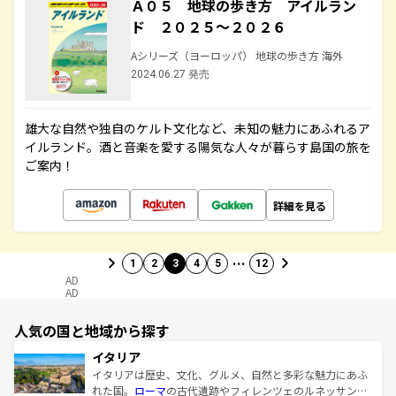
Ａ０５ 地球の歩き方 アイルラン
ド ２０２５～２０２６
Aシリーズ（ヨーロッパ） 地球の歩き方 海外
2024.06.27 発売
雄大な自然や独自のケルト文化など、未知の魅力にあふれるア
イルランド。酒と音楽を愛する陽気な人々が暮らす島国の旅を
ご案内！
詳細を見る
…
1
2
3
4
5
12
AD
AD
人気の国と地域から探す
イタリア
イタリアは歴史、文化、グルメ、自然と多彩な魅力にあふ
れた国。
ローマ
の古代遺跡やフィレンツェのルネッサンス