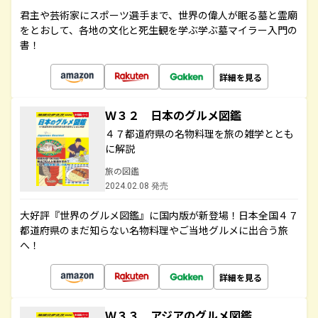
君主や芸術家にスポーツ選手まで、世界の偉人が眠る墓と霊廟
をとおして、各地の文化と死生観を学ぶ学ぶ墓マイラー入門の
書！
詳細を見る
Ｗ３２ 日本のグルメ図鑑
４７都道府県の名物料理を旅の雑学ととも
に解説
旅の図鑑
2024.02.08 発売
大好評『世界のグルメ図鑑』に国内版が新登場！日本全国４７
都道府県のまだ知らない名物料理やご当地グルメに出合う旅
へ！
詳細を見る
Ｗ３３ アジアのグルメ図鑑