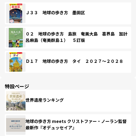
Ｊ３３ 地球の歩き方 墨田区
０２ 地球の歩き方 島旅 奄美大島 喜界島 加計
呂麻島（奄美群島１） ５訂版
Ｄ１７ 地球の歩き方 タイ ２０２７～２０２８
特設ページ
世界遺産ランキング
地球の歩き方 meets クリストファー・ノーラン監督
最新作『オデュッセイア』