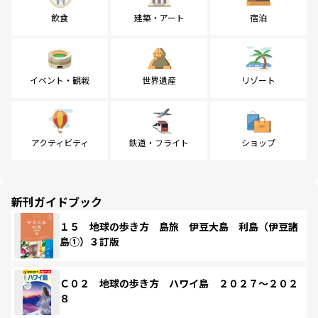
飲食
建築・アート
宿泊
イベント・観戦
世界遺産
リゾート
アクティビティ
鉄道・フライト
ショップ
新刊ガイドブック
１５ 地球の歩き方 島旅 伊豆大島 利島（伊豆諸
島①）３訂版
Ｃ０２ 地球の歩き方 ハワイ島 ２０２７～２０２
８