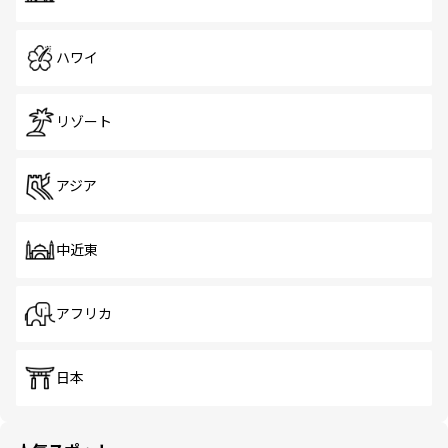
ハワイ
リゾート
アジア
中近東
アフリカ
日本