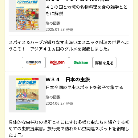
４１の国と地域の名物料理を食の雑学とと
もに解説
旅の図鑑
2025.01.23 発売
スパイス＆ハーブが織りなす奥深いエスニック料理の世界へよ
うこそ！ アジア４１ヵ国のグルメを掲載しました。
詳細を見る
Ｗ３４ 日本の虫旅
日本全国の昆虫スポットを親子で旅する
旅の図鑑
2024.06.27 発売
具体的な虫捕りの場所とそこにすむ多様な虫たちを紹介する初
めての虫旅提案書。旅行先で訪れたい虫関連スポットを網羅し
た１冊。