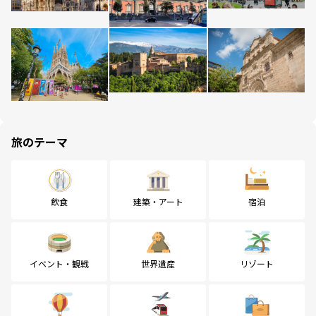
旅のテーマ
飲食
建築・アート
宿泊
イベント・観戦
世界遺産
リゾート