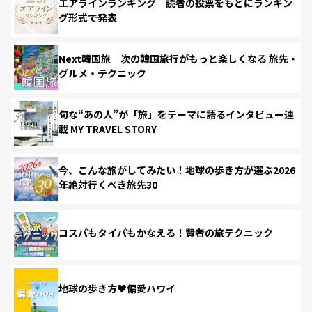
エアラインランキング 読者の投票をもとにランキン
グ形式で発表
Next韓国旅 次の韓国旅行がもっと楽しくなる 旅先・
グルメ・テクニック
旬な“あの人”が「旅」をテーマに語るインタビュー連
載 MY TRAVEL STORY
今、こんな旅がしてみたい！地球の歩き方が選ぶ2026
年絶対行くべき旅先30
コスパもタイパもかなえる！賢者の旅テクニック
地球の歩き方♥偏愛ハワイ