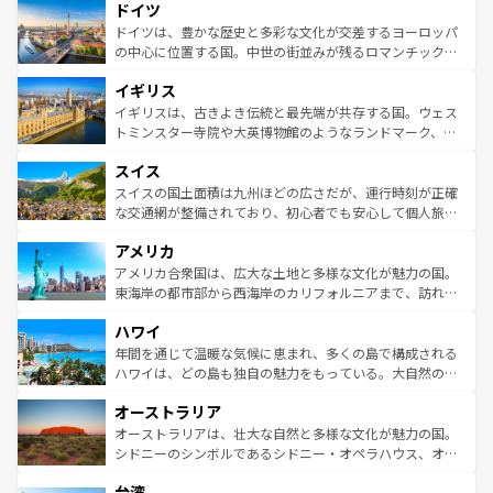
ドイツ
の城塞都市、穏やかなビーチリゾートまで多彩な表情を見
で、幅広い魅力が詰まっている。華麗な宮殿、歴史的な大
せる。地方によって風土や気候が異なるスペインはその個
聖堂、美しいビーチ、そして豊かな自然が、訪れる者を心
ドイツは、豊かな歴史と多彩な文化が交差するヨーロッパ
性で訪れる人を魅了する。 なお、新着のスペイン情報は
コ
から魅了する。また、フランスは美食の国としても知ら
の中心に位置する国。中世の街並みが残るロマンチック街
ンテンツ一覧
を参照してほしい。
れ、フランス料理はユネスコ無形文化遺産にも登録されて
道から、未来を先取りするようなモダンな都市まで多様な
イギリス
いる。シャンパンの発祥地であるランス、プロヴァンスの
顔を持つこの国は、どこを歩いても飽きることがない。ベ
香り高いラベンダー畑など、多彩な楽しみ方が可能だ。さ
ルリンの文化的活気、バイエルン州のアルプスの絶景、そ
イギリスは、古きよき伝統と最先端が共存する国。ウェス
らに、パリ以外の地域にも魅力が溢れており、どの街角に
してライン川沿いのワイン畑といった風景は必見。ビール
トミンスター寺院や大英博物館のようなランドマーク、歴
も豊かな歴史と文化が息づいている。パリ以外の個性あふ
とソーセージを味わいながら地元の人と過ごす楽しい時間
史ある大学都市、美しい丘陵地帯や牧歌的な風景など、エ
れる地方に足を運ぶとそれぞれで全く異なる文化を体験で
スイス
は、お酒好きな人にはぜひ体験してほしい。 なお、新着の
リアごとに異なる魅力がある。また、優雅なアフタヌーン
きるだろう。 なお、新着のフランス情報は
コンテンツ一覧
ドイツ情報は
コンテンツ一覧
を参照してほしい。
ティー、ビール好きにはたまらない英国パブ、サッカー観
スイスの国土面積は九州ほどの広さだが、運行時刻が正確
を参照してほしい。
戦など、本場だからこそできる体験も豊富。イギリスを旅
な交通網が整備されており、初心者でも安心して個人旅行
して楽しみつくそう。 なお、新着のイギリス情報は
コンテ
を楽しめる。日本同様に時刻表どおりの旅が可能だ。中世
アメリカ
ンツ一覧
を参照してほしい。
の建物がそのまま残る町や、スイスならではのユニークな
博物館もあり、アルプス観光だけでなく町歩きも満喫する
アメリカ合衆国は、広大な土地と多様な文化が魅力の国。
ことができる。国民の所得が高いため物価も高いが、旅行
東海岸の都市部から西海岸のカリフォルニアまで、訪れる
者向けの交通パス提供のサービスもあり、うまく活用すれ
場所ごとに異なる風景と体験が待っている。ニューヨーク
ハワイ
ば市内交通費無料で観光を楽しむこともできる。 なお、新
のような巨大都市は、観光、ショッピング、エンターテイ
着のスイス情報は
コンテンツ一覧
を参照してほしい。
ンメントが詰まった刺激的なスポットだ。一方、アメリカ
年間を通じて温暖な気候に恵まれ、多くの島で構成される
西部には大自然が広がり、グランドキャニオンやイエロー
ハワイは、どの島も独自の魅力をもっている。大自然の神
ストーン国立公園といった絶景が堪能できる。さらに、南
秘を感じたいなら、火山が生み出した壮大な景観を誇るハ
オーストラリア
部のニューオーリンズでは、音楽と美食が融合した独特の
ワイ島は見逃せない。また、定番の観光地といえばオアフ
文化が魅力。旅行者はアメリカの各地域で異なる魅力を楽
島だが、静かな自然を求めるならマウイ島やカウアイ島が
オーストラリアは、壮大な自然と多様な文化が魅力の国。
しみながら、その多様性と豊かな歴史を感じることができ
おすすめ。エメラルドグリーンに輝く海をはじめ、豊かな
シドニーのシンボルであるシドニー・オペラハウス、オー
るだろう。車でのロードトリップや列車の旅も、アメリカ
文化や歴史が息づいている。「アロハスピリット」と呼ば
ストラリア東海岸北部に広がる大サンゴ礁地帯グレートバ
ならではの贅沢な旅のスタイルだ。 なお、新着のアメリカ
台湾
れるおもてなしの心で訪れる人々を迎えてくれるハワイの
リアリーフや大陸中央部にそびえるウルル（エアーズロッ