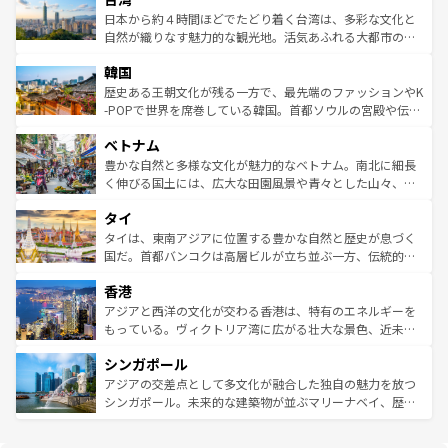
情報は
コンテンツ一覧
を参照してほしい。
人々、おいしいローカルフードやハワイアンミュージッ
ク）、タスマニアの美しい原生林やケアンズの熱帯雨林な
日本から約４時間ほどでたどり着く台湾は、多彩な文化と
ク、伝統的なフラダンスなど、すべてがハワイの魅力を彩
ど、見どころがたくさん。また、カフェやワイン、オージ
自然が織りなす魅力的な観光地。活気あふれる大都市の台
っている。訪れるたびに新しい発見と感動が待っているハ
ービーフなどの食文化も豊かで、美味しいものであふれて
北やノスタルジックな町並みが人気な九份（ジォウフェ
ワイを、存分に味わってほしい。 なお、新着のハワイ情報
韓国
いる。アクティビティも充実しており、サーフィンやダイ
ン）、静ひつな山岳地帯である台湾東部など、都市の喧騒
は
コンテンツ一覧
を参照してほしい。
ビング、ハイキングなど、アウトドア好きにはたまらな
と山間の静けさが共存しており、訪れる人に新しい発見と
歴史ある王朝文化が残る一方で、最先端のファッションやK
い。オーストラリアの多彩な魅力を存分に味わいつくそ
驚きをもたらしてくれる。また、奥深い台湾の食文化も魅
-POPで世界を席巻している韓国。首都ソウルの宮殿や伝統
う。 なお、新着のオーストラリア情報は
コンテンツ一覧
を
力で、夜市などの屋台グルメから高級料理、ヘルシーで美
家屋が並ぶエリアでは韓国の歴史と文化に浸ることがで
参照してほしい。
ベトナム
容にもいいと評判のスイーツなど、バラエティ豊かな料理
き、地方に足を延ばせば四季折々の自然美を楽しむことが
が味わえる。 なお、新着の台湾情報は
コンテンツ一覧
を参
できる。そして、キムチや焼肉、絶品のストリートフード
豊かな自然と多様な文化が魅力的なベトナム。南北に細長
照してほしい。
まで、さまざまな韓国料理が待っている。夜には、韓国な
く伸びる国土には、広大な田園風景や青々とした山々、世
らではのナイトライフも堪能できる。あたたかいホスピタ
界遺産に登録された壮大な自然景観が点在し、都市部では
タイ
リティに包まれながら、韓国の多彩な魅力を心ゆくまで味
急速な発展と共に伝統が息づく。ハノイの古い町並みやホ
わってみてほしい。 なお、新着の韓国情報は
コンテンツ一
ーチミン市のフランス統治時代の建物も、独特の雰囲気を
タイは、東南アジアに位置する豊かな自然と歴史が息づく
覧
を参照してほしい。
醸し出している。また、バラエティの豊かさとおいしさで
国だ。首都バンコクは高層ビルが立ち並ぶ一方、伝統的な
世界中の食通を魅了してやまないベトナム料理も魅力のひ
寺院や市場がいたるところに点在し、古きよき文化と現代
香港
とつ。フォーやバインミー、ベトナムコーヒーなどは、ぜ
の活気が交差している。北部ではチェンマイなどの山岳地
ひ現地で味わいたい。どの地域を訪れてもあたたかい人々
帯で自然と触れ合い、南部ではプーケットやクラビの美し
アジアと西洋の文化が交わる香港は、特有のエネルギーを
が旅行者を迎えてくれるので、きっと忘れられない旅にな
いビーチでリゾート気分を楽しむことができる。タイ料理
もっている。ヴィクトリア湾に広がる壮大な景色、近未来
るはずだ。 なお、新着のベトナム情報は
コンテンツ一覧
を
は世界的に有名で、屋台から高級レストランまで味覚を刺
的なアートスポット、そして歴史と現代が融合した町並
参照してほしい。
シンガポール
激する。気候は一年中温暖で、どの季節にも異なる楽しみ
み、どこを訪れても感動するはず。観光スポットが密集し
が待っている。親しみやすいタイの人々、仏教を中心とし
ており、効率よく見どころを回れるのも魅力。息をのむよ
アジアの交差点として多文化が融合した独自の魅力を放つ
た文化、そして多様な観光資源が、訪れる旅人を魅了し続
うな絶景から文化的な体験まで、香港を存分に楽しみ尽く
シンガポール。未来的な建築物が並ぶマリーナベイ、歴史
ける。 なお、新着のタイ情報は
コンテンツ一覧
を参照して
そう。 なお、新着の香港情報は
コンテンツ一覧
を参照して
と伝統を感じられるエスニックタウン、多数の緑豊かな公
ほしい。
ほしい。
園や自然保護区など、自然が調和した近代的な景観と文化