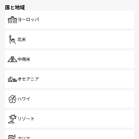
の多様性あふれるカラフルな町は、どこを歩いても新しい
国と地域
発見がある。さらに、治安のよさや充実した公共交通機関
も、旅行者にとっては魅力的なポイント。グルメも豊富
で、ホーカーズは地元の風情を楽しめる外せないスポット
ヨーロッパ
だ。訪れる人を飽きさせないシンガポールで、多様な魅力
を体感しよう。 なお、新着のシンガポール情報は
コンテン
ツ一覧
を参照してほしい。
北米
中南米
オセアニア
ハワイ
リゾート
アジア