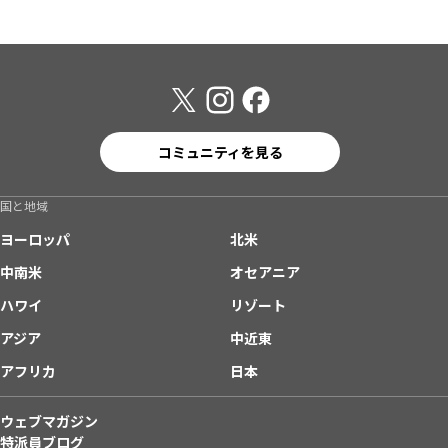
コミュニティを見る
国と地域
ヨーロッパ
北米
中南米
オセアニア
ハワイ
リゾート
アジア
中近東
アフリカ
日本
ウェブマガジン
特派員ブログ