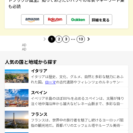
ドブックが誕生。知っておきたいハワイの年表やキーワード集
も必読
詳細を見る
…
1
2
3
13
AD
AD
人気の国と地域から探す
イタリア
イタリアは歴史、文化、グルメ、自然と多彩な魅力にあふ
れた国。
ローマ
の古代遺跡やフィレンツェのルネッサンス
美術、ヴェネツィアの運河など、歴史あるスポットはもち
スペイン
ろん、トスカーナの美しい田園風景やアマルフィ海岸の絶
景など、自然景観も見逃せない。観光の合間には、本場の
イベリア半島のほぼ80％を占めるスペインは、太陽が降り
ピザやパスタなど、絶品のイタリア料理を堪能することも
注ぐ地中海沿岸から雄大なピレネー山脈まで、多彩な自然
できる。朝目覚めてから夜眠るまで、すべての瞬間を楽し
と文化が詰まったヨーロッパ屈指の旅行先だ。多様な地域
フランス
ませてくれるイタリアで、忘れられない旅をしてみよう！
文化が根付くこの国では、情熱的なフラメンコ、熱気あふ
なお、新着のイタリア情報は
コンテンツ一覧
を参照してほ
れる闘牛、そして美味しいタパスが生活の一部となってい
フランスは、世界中の旅行者を魅了し続けるヨーロッパ屈
しい。
る。首都マドリードの洗練された雰囲気や、バルセロナの
指の観光地だ。首都パリのエッフェル塔やルーブル美術館
アートに溢れた街角から、地方では古代ローマ遺跡や中世
といった象徴的なスポットから、田舎町の古風な美しさま