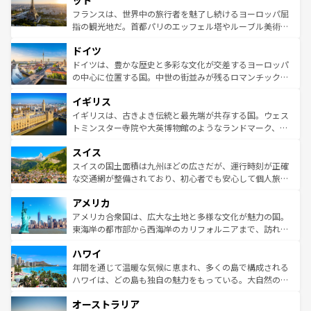
ット
しい。
る。首都マドリードの洗練された雰囲気や、バルセロナの
フランスは、世界中の旅行者を魅了し続けるヨーロッパ屈
アートに溢れた街角から、地方では古代ローマ遺跡や中世
指の観光地だ。首都パリのエッフェル塔やルーブル美術館
の城塞都市、穏やかなビーチリゾートまで多彩な表情を見
といった象徴的なスポットから、田舎町の古風な美しさま
せる。地方によって風土や気候が異なるスペインはその個
ドイツ
で、幅広い魅力が詰まっている。華麗な宮殿、歴史的な大
性で訪れる人を魅了する。 なお、新着のスペイン情報は
コ
聖堂、美しいビーチ、そして豊かな自然が、訪れる者を心
ドイツは、豊かな歴史と多彩な文化が交差するヨーロッパ
ンテンツ一覧
を参照してほしい。
から魅了する。また、フランスは美食の国としても知ら
の中心に位置する国。中世の街並みが残るロマンチック街
れ、フランス料理はユネスコ無形文化遺産にも登録されて
道から、未来を先取りするようなモダンな都市まで多様な
イギリス
いる。シャンパンの発祥地であるランス、プロヴァンスの
顔を持つこの国は、どこを歩いても飽きることがない。ベ
香り高いラベンダー畑など、多彩な楽しみ方が可能だ。さ
ルリンの文化的活気、バイエルン州のアルプスの絶景、そ
イギリスは、古きよき伝統と最先端が共存する国。ウェス
らに、パリ以外の地域にも魅力が溢れており、どの街角に
してライン川沿いのワイン畑といった風景は必見。ビール
トミンスター寺院や大英博物館のようなランドマーク、歴
も豊かな歴史と文化が息づいている。パリ以外の個性あふ
とソーセージを味わいながら地元の人と過ごす楽しい時間
史ある大学都市、美しい丘陵地帯や牧歌的な風景など、エ
れる地方に足を運ぶとそれぞれで全く異なる文化を体験で
スイス
は、お酒好きな人にはぜひ体験してほしい。 なお、新着の
リアごとに異なる魅力がある。また、優雅なアフタヌーン
きるだろう。 なお、新着のフランス情報は
コンテンツ一覧
ドイツ情報は
コンテンツ一覧
を参照してほしい。
ティー、ビール好きにはたまらない英国パブ、サッカー観
スイスの国土面積は九州ほどの広さだが、運行時刻が正確
を参照してほしい。
戦など、本場だからこそできる体験も豊富。イギリスを旅
な交通網が整備されており、初心者でも安心して個人旅行
して楽しみつくそう。 なお、新着のイギリス情報は
コンテ
を楽しめる。日本同様に時刻表どおりの旅が可能だ。中世
アメリカ
ンツ一覧
を参照してほしい。
の建物がそのまま残る町や、スイスならではのユニークな
博物館もあり、アルプス観光だけでなく町歩きも満喫する
アメリカ合衆国は、広大な土地と多様な文化が魅力の国。
ことができる。国民の所得が高いため物価も高いが、旅行
東海岸の都市部から西海岸のカリフォルニアまで、訪れる
者向けの交通パス提供のサービスもあり、うまく活用すれ
場所ごとに異なる風景と体験が待っている。ニューヨーク
ハワイ
ば市内交通費無料で観光を楽しむこともできる。 なお、新
のような巨大都市は、観光、ショッピング、エンターテイ
着のスイス情報は
コンテンツ一覧
を参照してほしい。
ンメントが詰まった刺激的なスポットだ。一方、アメリカ
年間を通じて温暖な気候に恵まれ、多くの島で構成される
西部には大自然が広がり、グランドキャニオンやイエロー
ハワイは、どの島も独自の魅力をもっている。大自然の神
ストーン国立公園といった絶景が堪能できる。さらに、南
秘を感じたいなら、火山が生み出した壮大な景観を誇るハ
オーストラリア
部のニューオーリンズでは、音楽と美食が融合した独特の
ワイ島は見逃せない。また、定番の観光地といえばオアフ