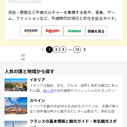
渋谷・原宿など平成カルチャーを象徴する街や、音楽、ゲー
ム、ファッションなど、平成時代の流行と文化を巡るガイド。
詳細を見る
…
1
2
3
12
AD
AD
人気の国と地域から探す
イタリア
イタリアは歴史、文化、グルメ、自然と多彩な魅力にあふ
れた国。
ローマ
の古代遺跡やフィレンツェのルネッサンス
美術、ヴェネツィアの運河など、歴史あるスポットはもち
スペイン
ろん、トスカーナの美しい田園風景やアマルフィ海岸の絶
景など、自然景観も見逃せない。観光の合間には、本場の
イベリア半島のほぼ80％を占めるスペインは、太陽が降り
ピザやパスタなど、絶品のイタリア料理を堪能することも
注ぐ地中海沿岸から雄大なピレネー山脈まで、多彩な自然
できる。朝目覚めてから夜眠るまで、すべての瞬間を楽し
と文化が詰まったヨーロッパ屈指の旅行先だ。多様な地域
フランスの基本情報と観光ガイド・有名観光スポ
ませてくれるイタリアで、忘れられない旅をしてみよう！
文化が根付くこの国では、情熱的なフラメンコ、熱気あふ
なお、新着のイタリア情報は
コンテンツ一覧
を参照してほ
れる闘牛、そして美味しいタパスが生活の一部となってい