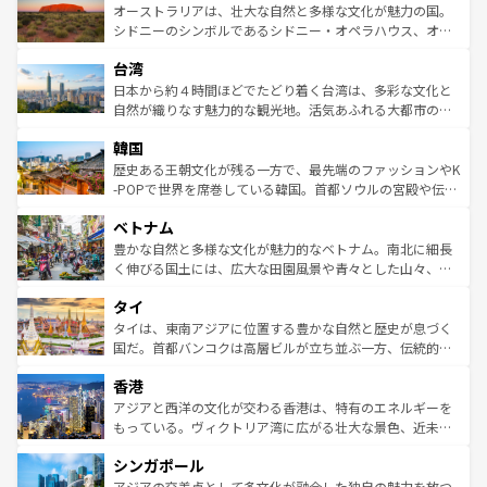
文化が魅力。旅行者はアメリカの各地域で異なる魅力を楽
島だが、静かな自然を求めるならマウイ島やカウアイ島が
オーストラリアは、壮大な自然と多様な文化が魅力の国。
しみながら、その多様性と豊かな歴史を感じることができ
おすすめ。エメラルドグリーンに輝く海をはじめ、豊かな
シドニーのシンボルであるシドニー・オペラハウス、オー
るだろう。車でのロードトリップや列車の旅も、アメリカ
文化や歴史が息づいている。「アロハスピリット」と呼ば
ストラリア東海岸北部に広がる大サンゴ礁地帯グレートバ
ならではの贅沢な旅のスタイルだ。 なお、新着のアメリカ
台湾
れるおもてなしの心で訪れる人々を迎えてくれるハワイの
リアリーフや大陸中央部にそびえるウルル（エアーズロッ
情報は
コンテンツ一覧
を参照してほしい。
人々、おいしいローカルフードやハワイアンミュージッ
ク）、タスマニアの美しい原生林やケアンズの熱帯雨林な
日本から約４時間ほどでたどり着く台湾は、多彩な文化と
ク、伝統的なフラダンスなど、すべてがハワイの魅力を彩
ど、見どころがたくさん。また、カフェやワイン、オージ
自然が織りなす魅力的な観光地。活気あふれる大都市の台
っている。訪れるたびに新しい発見と感動が待っているハ
ービーフなどの食文化も豊かで、美味しいものであふれて
北やノスタルジックな町並みが人気な九份（ジォウフェ
ワイを、存分に味わってほしい。 なお、新着のハワイ情報
韓国
いる。アクティビティも充実しており、サーフィンやダイ
ン）、静ひつな山岳地帯である台湾東部など、都市の喧騒
は
コンテンツ一覧
を参照してほしい。
ビング、ハイキングなど、アウトドア好きにはたまらな
と山間の静けさが共存しており、訪れる人に新しい発見と
歴史ある王朝文化が残る一方で、最先端のファッションやK
い。オーストラリアの多彩な魅力を存分に味わいつくそ
驚きをもたらしてくれる。また、奥深い台湾の食文化も魅
-POPで世界を席巻している韓国。首都ソウルの宮殿や伝統
う。 なお、新着のオーストラリア情報は
コンテンツ一覧
を
力で、夜市などの屋台グルメから高級料理、ヘルシーで美
家屋が並ぶエリアでは韓国の歴史と文化に浸ることがで
参照してほしい。
ベトナム
容にもいいと評判のスイーツなど、バラエティ豊かな料理
き、地方に足を延ばせば四季折々の自然美を楽しむことが
が味わえる。 なお、新着の台湾情報は
コンテンツ一覧
を参
できる。そして、キムチや焼肉、絶品のストリートフード
豊かな自然と多様な文化が魅力的なベトナム。南北に細長
照してほしい。
まで、さまざまな韓国料理が待っている。夜には、韓国な
く伸びる国土には、広大な田園風景や青々とした山々、世
らではのナイトライフも堪能できる。あたたかいホスピタ
界遺産に登録された壮大な自然景観が点在し、都市部では
タイ
リティに包まれながら、韓国の多彩な魅力を心ゆくまで味
急速な発展と共に伝統が息づく。ハノイの古い町並みやホ
わってみてほしい。 なお、新着の韓国情報は
コンテンツ一
ーチミン市のフランス統治時代の建物も、独特の雰囲気を
タイは、東南アジアに位置する豊かな自然と歴史が息づく
覧
を参照してほしい。
醸し出している。また、バラエティの豊かさとおいしさで
国だ。首都バンコクは高層ビルが立ち並ぶ一方、伝統的な
世界中の食通を魅了してやまないベトナム料理も魅力のひ
寺院や市場がいたるところに点在し、古きよき文化と現代
香港
とつ。フォーやバインミー、ベトナムコーヒーなどは、ぜ
の活気が交差している。北部ではチェンマイなどの山岳地
ひ現地で味わいたい。どの地域を訪れてもあたたかい人々
帯で自然と触れ合い、南部ではプーケットやクラビの美し
アジアと西洋の文化が交わる香港は、特有のエネルギーを
が旅行者を迎えてくれるので、きっと忘れられない旅にな
いビーチでリゾート気分を楽しむことができる。タイ料理
もっている。ヴィクトリア湾に広がる壮大な景色、近未来
るはずだ。 なお、新着のベトナム情報は
コンテンツ一覧
を
は世界的に有名で、屋台から高級レストランまで味覚を刺
的なアートスポット、そして歴史と現代が融合した町並
参照してほしい。
シンガポール
激する。気候は一年中温暖で、どの季節にも異なる楽しみ
み、どこを訪れても感動するはず。観光スポットが密集し
が待っている。親しみやすいタイの人々、仏教を中心とし
ており、効率よく見どころを回れるのも魅力。息をのむよ
アジアの交差点として多文化が融合した独自の魅力を放つ