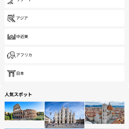
アジア
中近東
アフリカ
日本
人気スポット