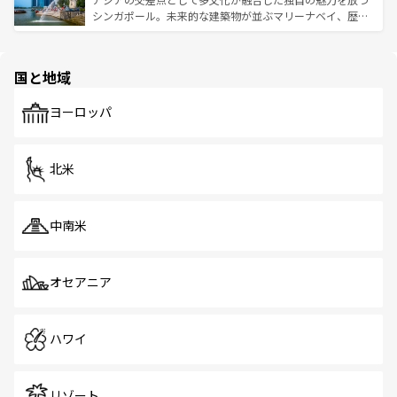
た文化、そして多様な観光資源が、訪れる旅人を魅了し続
うな絶景から文化的な体験まで、香港を存分に楽しみ尽く
シンガポール。未来的な建築物が並ぶマリーナベイ、歴史
ける。 なお、新着のタイ情報は
コンテンツ一覧
を参照して
そう。 なお、新着の香港情報は
コンテンツ一覧
を参照して
と伝統を感じられるエスニックタウン、多数の緑豊かな公
ほしい。
ほしい。
園や自然保護区など、自然が調和した近代的な景観と文化
の多様性あふれるカラフルな町は、どこを歩いても新しい
国と地域
発見がある。さらに、治安のよさや充実した公共交通機関
も、旅行者にとっては魅力的なポイント。グルメも豊富
で、ホーカーズは地元の風情を楽しめる外せないスポット
ヨーロッパ
だ。訪れる人を飽きさせないシンガポールで、多様な魅力
を体感しよう。 なお、新着のシンガポール情報は
コンテン
ツ一覧
を参照してほしい。
北米
中南米
オセアニア
ハワイ
リゾート