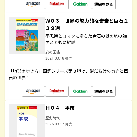
詳細を見る
Ｗ０３ 世界の魅力的な奇岩と巨石１
３９選
不思議とロマンに満ちた岩石の謎を旅の雑
学とともに解説
旅の図鑑
2021.03.18 発売
「地球の歩き方」図鑑シリーズ第３弾は、謎だらけの奇岩と巨
石の世界！
詳細を見る
Ｈ０４ 平成
歴史時代
2026.09.17 発売