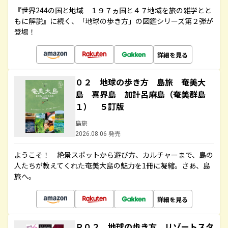
『世界244の国と地域 １９７ヵ国と４７地域を旅の雑学とと
もに解説』に続く、「地球の歩き方」の図鑑シリーズ第２弾が
登場！
詳細を見る
０２ 地球の歩き方 島旅 奄美大
島 喜界島 加計呂麻島（奄美群島
１） ５訂版
島旅
2026.08.06 発売
ようこそ！ 絶景スポットから遊び方、カルチャーまで、島の
人たちが教えてくれた奄美大島の魅力を1冊に凝縮。さあ、島
旅へ。
詳細を見る
Ｒ０２ 地球の歩き方 リゾートスタ