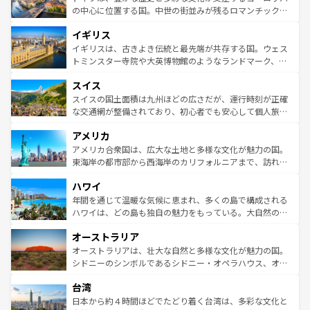
ンテンツ一覧
を参照してほしい。
から魅了する。また、フランスは美食の国としても知ら
の中心に位置する国。中世の街並みが残るロマンチック街
れ、フランス料理はユネスコ無形文化遺産にも登録されて
道から、未来を先取りするようなモダンな都市まで多様な
イギリス
いる。シャンパンの発祥地であるランス、プロヴァンスの
顔を持つこの国は、どこを歩いても飽きることがない。ベ
香り高いラベンダー畑など、多彩な楽しみ方が可能だ。さ
ルリンの文化的活気、バイエルン州のアルプスの絶景、そ
イギリスは、古きよき伝統と最先端が共存する国。ウェス
らに、パリ以外の地域にも魅力が溢れており、どの街角に
してライン川沿いのワイン畑といった風景は必見。ビール
トミンスター寺院や大英博物館のようなランドマーク、歴
も豊かな歴史と文化が息づいている。パリ以外の個性あふ
とソーセージを味わいながら地元の人と過ごす楽しい時間
史ある大学都市、美しい丘陵地帯や牧歌的な風景など、エ
れる地方に足を運ぶとそれぞれで全く異なる文化を体験で
スイス
は、お酒好きな人にはぜひ体験してほしい。 なお、新着の
リアごとに異なる魅力がある。また、優雅なアフタヌーン
きるだろう。 なお、新着のフランス情報は
コンテンツ一覧
ドイツ情報は
コンテンツ一覧
を参照してほしい。
ティー、ビール好きにはたまらない英国パブ、サッカー観
スイスの国土面積は九州ほどの広さだが、運行時刻が正確
を参照してほしい。
戦など、本場だからこそできる体験も豊富。イギリスを旅
な交通網が整備されており、初心者でも安心して個人旅行
して楽しみつくそう。 なお、新着のイギリス情報は
コンテ
を楽しめる。日本同様に時刻表どおりの旅が可能だ。中世
アメリカ
ンツ一覧
を参照してほしい。
の建物がそのまま残る町や、スイスならではのユニークな
博物館もあり、アルプス観光だけでなく町歩きも満喫する
アメリカ合衆国は、広大な土地と多様な文化が魅力の国。
ことができる。国民の所得が高いため物価も高いが、旅行
東海岸の都市部から西海岸のカリフォルニアまで、訪れる
者向けの交通パス提供のサービスもあり、うまく活用すれ
場所ごとに異なる風景と体験が待っている。ニューヨーク
ハワイ
ば市内交通費無料で観光を楽しむこともできる。 なお、新
のような巨大都市は、観光、ショッピング、エンターテイ
着のスイス情報は
コンテンツ一覧
を参照してほしい。
ンメントが詰まった刺激的なスポットだ。一方、アメリカ
年間を通じて温暖な気候に恵まれ、多くの島で構成される
西部には大自然が広がり、グランドキャニオンやイエロー
ハワイは、どの島も独自の魅力をもっている。大自然の神
ストーン国立公園といった絶景が堪能できる。さらに、南
秘を感じたいなら、火山が生み出した壮大な景観を誇るハ
オーストラリア
部のニューオーリンズでは、音楽と美食が融合した独特の
ワイ島は見逃せない。また、定番の観光地といえばオアフ
文化が魅力。旅行者はアメリカの各地域で異なる魅力を楽
島だが、静かな自然を求めるならマウイ島やカウアイ島が
オーストラリアは、壮大な自然と多様な文化が魅力の国。
しみながら、その多様性と豊かな歴史を感じることができ
おすすめ。エメラルドグリーンに輝く海をはじめ、豊かな
シドニーのシンボルであるシドニー・オペラハウス、オー
るだろう。車でのロードトリップや列車の旅も、アメリカ
文化や歴史が息づいている。「アロハスピリット」と呼ば
ストラリア東海岸北部に広がる大サンゴ礁地帯グレートバ
ならではの贅沢な旅のスタイルだ。 なお、新着のアメリカ
台湾
れるおもてなしの心で訪れる人々を迎えてくれるハワイの
リアリーフや大陸中央部にそびえるウルル（エアーズロッ
情報は
コンテンツ一覧
を参照してほしい。
人々、おいしいローカルフードやハワイアンミュージッ
ク）、タスマニアの美しい原生林やケアンズの熱帯雨林な
日本から約４時間ほどでたどり着く台湾は、多彩な文化と