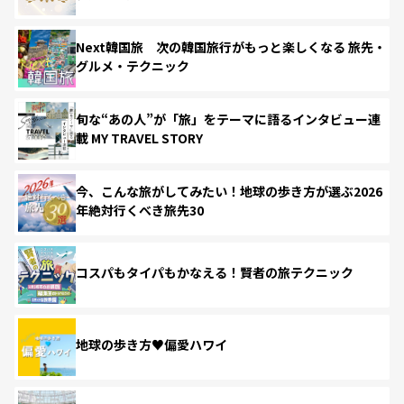
Next韓国旅 次の韓国旅行がもっと楽しくなる 旅先・
グルメ・テクニック
旬な“あの人”が「旅」をテーマに語るインタビュー連
載 MY TRAVEL STORY
今、こんな旅がしてみたい！地球の歩き方が選ぶ2026
年絶対行くべき旅先30
コスパもタイパもかなえる！賢者の旅テクニック
地球の歩き方♥偏愛ハワイ