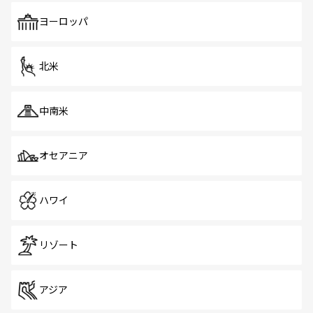
も、旅行者にとっては魅力的なポイント。グルメも豊富
で、ホーカーズは地元の風情を楽しめる外せないスポット
ヨーロッパ
だ。訪れる人を飽きさせないシンガポールで、多様な魅力
を体感しよう。 なお、新着のシンガポール情報は
コンテン
ツ一覧
を参照してほしい。
北米
中南米
オセアニア
ハワイ
リゾート
アジア