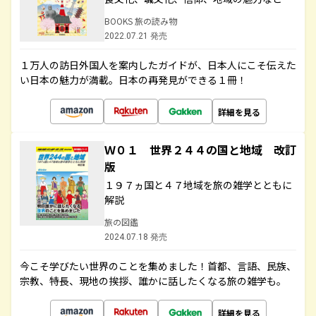
BOOKS 旅の読み物
2022.07.21 発売
１万人の訪日外国人を案内したガイドが、日本人にこそ伝えた
い日本の魅力が満載。日本の再発見ができる１冊！
詳細を見る
Ｗ０１ 世界２４４の国と地域 改訂
版
１９７ヵ国と４７地域を旅の雑学とともに
解説
旅の図鑑
2024.07.18 発売
今こそ学びたい世界のことを集めました！首都、言語、民族、
宗教、特長、現地の挨拶、誰かに話したくなる旅の雑学も。
詳細を見る