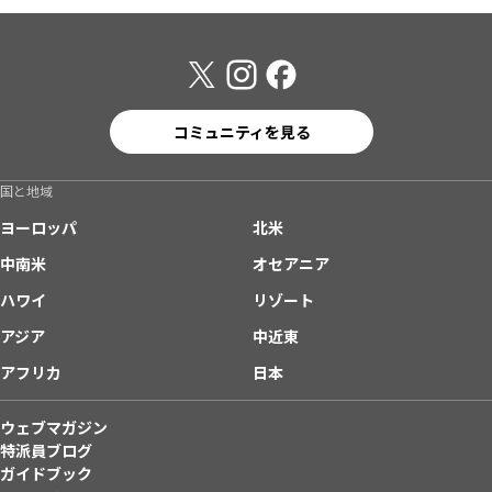
コミュニティを見る
国と地域
ヨーロッパ
北米
中南米
オセアニア
ハワイ
リゾート
アジア
中近東
アフリカ
日本
ウェブマガジン
特派員ブログ
ガイドブック