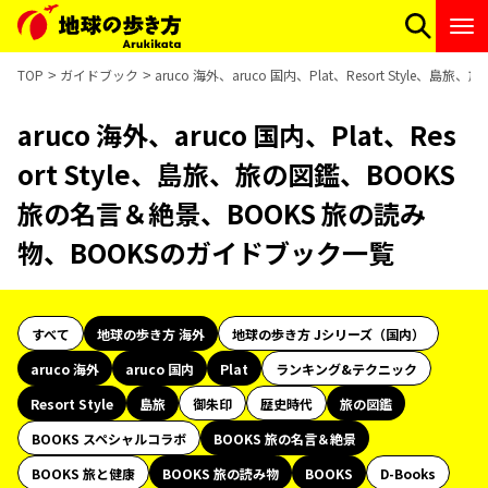
TOP
ガイドブック
aruco 海外、aruco 国内、Plat、Resort Styl
aruco 海外、aruco 国内、Plat、Res
ort Style、島旅、旅の図鑑、BOOKS
旅の名言＆絶景、BOOKS 旅の読み
物、BOOKSのガイドブック一覧
すべて
地球の歩き方 海外
地球の歩き方 Jシリーズ（国内）
aruco 海外
aruco 国内
Plat
ランキング&テクニック
Resort Style
島旅
御朱印
歴史時代
旅の図鑑
BOOKS スペシャルコラボ
BOOKS 旅の名言＆絶景
BOOKS 旅と健康
BOOKS 旅の読み物
BOOKS
D-Books