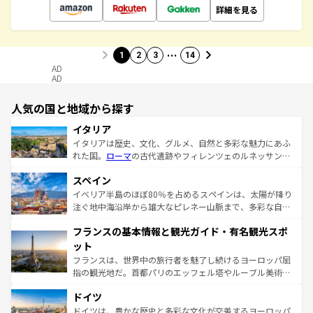
詳細を見る
…
1
2
3
14
AD
AD
人気の国と地域から探す
イタリア
イタリアは歴史、文化、グルメ、自然と多彩な魅力にあふ
れた国。
ローマ
の古代遺跡やフィレンツェのルネッサンス
美術、ヴェネツィアの運河など、歴史あるスポットはもち
スペイン
ろん、トスカーナの美しい田園風景やアマルフィ海岸の絶
景など、自然景観も見逃せない。観光の合間には、本場の
イベリア半島のほぼ80％を占めるスペインは、太陽が降り
ピザやパスタなど、絶品のイタリア料理を堪能することも
注ぐ地中海沿岸から雄大なピレネー山脈まで、多彩な自然
できる。朝目覚めてから夜眠るまで、すべての瞬間を楽し
と文化が詰まったヨーロッパ屈指の旅行先だ。多様な地域
フランスの基本情報と観光ガイド・有名観光スポ
ませてくれるイタリアで、忘れられない旅をしてみよう！
文化が根付くこの国では、情熱的なフラメンコ、熱気あふ
なお、新着のイタリア情報は
コンテンツ一覧
を参照してほ
れる闘牛、そして美味しいタパスが生活の一部となってい
ット
しい。
る。首都マドリードの洗練された雰囲気や、バルセロナの
フランスは、世界中の旅行者を魅了し続けるヨーロッパ屈
アートに溢れた街角から、地方では古代ローマ遺跡や中世
指の観光地だ。首都パリのエッフェル塔やルーブル美術館
の城塞都市、穏やかなビーチリゾートまで多彩な表情を見
といった象徴的なスポットから、田舎町の古風な美しさま
せる。地方によって風土や気候が異なるスペインはその個
ドイツ
で、幅広い魅力が詰まっている。華麗な宮殿、歴史的な大
性で訪れる人を魅了する。 なお、新着のスペイン情報は
コ
聖堂、美しいビーチ、そして豊かな自然が、訪れる者を心
ドイツは、豊かな歴史と多彩な文化が交差するヨーロッパ