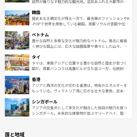
ク、伝統的なフラダンスなど、すべてがハワイの魅力を彩
ど、見どころがたくさん。また、カフェやワイン、オージ
自然が織りなす魅力的な観光地。活気あふれる大都市の台
っている。訪れるたびに新しい発見と感動が待っているハ
ービーフなどの食文化も豊かで、美味しいものであふれて
北やノスタルジックな町並みが人気な九份（ジォウフェ
ワイを、存分に味わってほしい。 なお、新着のハワイ情報
韓国
いる。アクティビティも充実しており、サーフィンやダイ
ン）、静ひつな山岳地帯である台湾東部など、都市の喧騒
は
コンテンツ一覧
を参照してほしい。
ビング、ハイキングなど、アウトドア好きにはたまらな
と山間の静けさが共存しており、訪れる人に新しい発見と
歴史ある王朝文化が残る一方で、最先端のファッションやK
い。オーストラリアの多彩な魅力を存分に味わいつくそ
驚きをもたらしてくれる。また、奥深い台湾の食文化も魅
-POPで世界を席巻している韓国。首都ソウルの宮殿や伝統
う。 なお、新着のオーストラリア情報は
コンテンツ一覧
を
力で、夜市などの屋台グルメから高級料理、ヘルシーで美
家屋が並ぶエリアでは韓国の歴史と文化に浸ることがで
参照してほしい。
ベトナム
容にもいいと評判のスイーツなど、バラエティ豊かな料理
き、地方に足を延ばせば四季折々の自然美を楽しむことが
が味わえる。 なお、新着の台湾情報は
コンテンツ一覧
を参
できる。そして、キムチや焼肉、絶品のストリートフード
豊かな自然と多様な文化が魅力的なベトナム。南北に細長
照してほしい。
まで、さまざまな韓国料理が待っている。夜には、韓国な
く伸びる国土には、広大な田園風景や青々とした山々、世
らではのナイトライフも堪能できる。あたたかいホスピタ
界遺産に登録された壮大な自然景観が点在し、都市部では
タイ
リティに包まれながら、韓国の多彩な魅力を心ゆくまで味
急速な発展と共に伝統が息づく。ハノイの古い町並みやホ
わってみてほしい。 なお、新着の韓国情報は
コンテンツ一
ーチミン市のフランス統治時代の建物も、独特の雰囲気を
タイは、東南アジアに位置する豊かな自然と歴史が息づく
覧
を参照してほしい。
醸し出している。また、バラエティの豊かさとおいしさで
国だ。首都バンコクは高層ビルが立ち並ぶ一方、伝統的な
世界中の食通を魅了してやまないベトナム料理も魅力のひ
寺院や市場がいたるところに点在し、古きよき文化と現代
香港
とつ。フォーやバインミー、ベトナムコーヒーなどは、ぜ
の活気が交差している。北部ではチェンマイなどの山岳地
ひ現地で味わいたい。どの地域を訪れてもあたたかい人々
帯で自然と触れ合い、南部ではプーケットやクラビの美し
アジアと西洋の文化が交わる香港は、特有のエネルギーを
が旅行者を迎えてくれるので、きっと忘れられない旅にな
いビーチでリゾート気分を楽しむことができる。タイ料理
もっている。ヴィクトリア湾に広がる壮大な景色、近未来
るはずだ。 なお、新着のベトナム情報は
コンテンツ一覧
を
は世界的に有名で、屋台から高級レストランまで味覚を刺
的なアートスポット、そして歴史と現代が融合した町並
参照してほしい。
シンガポール
激する。気候は一年中温暖で、どの季節にも異なる楽しみ
み、どこを訪れても感動するはず。観光スポットが密集し
が待っている。親しみやすいタイの人々、仏教を中心とし
ており、効率よく見どころを回れるのも魅力。息をのむよ
アジアの交差点として多文化が融合した独自の魅力を放つ
た文化、そして多様な観光資源が、訪れる旅人を魅了し続
うな絶景から文化的な体験まで、香港を存分に楽しみ尽く
シンガポール。未来的な建築物が並ぶマリーナベイ、歴史
ける。 なお、新着のタイ情報は
コンテンツ一覧
を参照して
そう。 なお、新着の香港情報は
コンテンツ一覧
を参照して
と伝統を感じられるエスニックタウン、多数の緑豊かな公
ほしい。
ほしい。
園や自然保護区など、自然が調和した近代的な景観と文化
の多様性あふれるカラフルな町は、どこを歩いても新しい
国と地域
発見がある。さらに、治安のよさや充実した公共交通機関