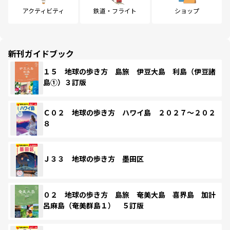
アクティビティ
鉄道・フライト
ショップ
新刊ガイドブック
１５ 地球の歩き方 島旅 伊豆大島 利島（伊豆諸
島①）３訂版
Ｃ０２ 地球の歩き方 ハワイ島 ２０２７～２０２
８
Ｊ３３ 地球の歩き方 墨田区
０２ 地球の歩き方 島旅 奄美大島 喜界島 加計
呂麻島（奄美群島１） ５訂版