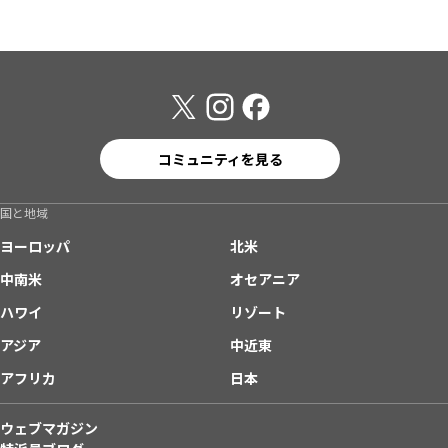
コミュニティを見る
国と地域
ヨーロッパ
北米
中南米
オセアニア
ハワイ
リゾート
アジア
中近東
アフリカ
日本
ウェブマガジン