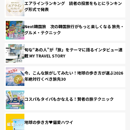
エアラインランキング 読者の投票をもとにランキン
グ形式で発表
Next韓国旅 次の韓国旅行がもっと楽しくなる 旅先・
グルメ・テクニック
旬な“あの人”が「旅」をテーマに語るインタビュー連
載 MY TRAVEL STORY
今、こんな旅がしてみたい！地球の歩き方が選ぶ2026
年絶対行くべき旅先30
コスパもタイパもかなえる！賢者の旅テクニック
地球の歩き方♥偏愛ハワイ