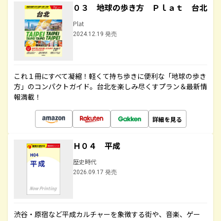
０３ 地球の歩き方 Ｐｌａｔ 台北
Plat
2024.12.19 発売
これ１冊にすべて凝縮！軽くて持ち歩きに便利な「地球の歩き
方」のコンパクトガイド。台北を楽しみ尽くすプラン＆最新情
報満載！
詳細を見る
Ｈ０４ 平成
歴史時代
2026.09.17 発売
渋谷・原宿など平成カルチャーを象徴する街や、音楽、ゲー