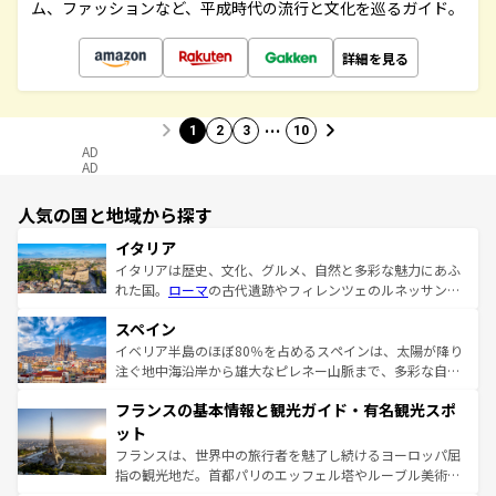
ム、ファッションなど、平成時代の流行と文化を巡るガイド。
詳細を見る
…
1
2
3
10
AD
AD
人気の国と地域から探す
イタリア
イタリアは歴史、文化、グルメ、自然と多彩な魅力にあふ
れた国。
ローマ
の古代遺跡やフィレンツェのルネッサンス
美術、ヴェネツィアの運河など、歴史あるスポットはもち
スペイン
ろん、トスカーナの美しい田園風景やアマルフィ海岸の絶
景など、自然景観も見逃せない。観光の合間には、本場の
イベリア半島のほぼ80％を占めるスペインは、太陽が降り
ピザやパスタなど、絶品のイタリア料理を堪能することも
注ぐ地中海沿岸から雄大なピレネー山脈まで、多彩な自然
できる。朝目覚めてから夜眠るまで、すべての瞬間を楽し
と文化が詰まったヨーロッパ屈指の旅行先だ。多様な地域
フランスの基本情報と観光ガイド・有名観光スポ
ませてくれるイタリアで、忘れられない旅をしてみよう！
文化が根付くこの国では、情熱的なフラメンコ、熱気あふ
なお、新着のイタリア情報は
コンテンツ一覧
を参照してほ
れる闘牛、そして美味しいタパスが生活の一部となってい
ット
しい。
る。首都マドリードの洗練された雰囲気や、バルセロナの
フランスは、世界中の旅行者を魅了し続けるヨーロッパ屈
アートに溢れた街角から、地方では古代ローマ遺跡や中世
指の観光地だ。首都パリのエッフェル塔やルーブル美術館
の城塞都市、穏やかなビーチリゾートまで多彩な表情を見
といった象徴的なスポットから、田舎町の古風な美しさま