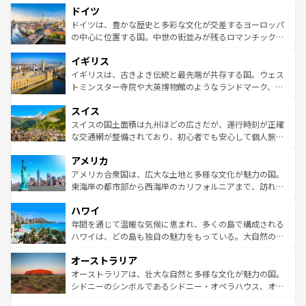
せる。地方によって風土や気候が異なるスペインはその個
ドイツ
で、幅広い魅力が詰まっている。華麗な宮殿、歴史的な大
性で訪れる人を魅了する。 なお、新着のスペイン情報は
コ
聖堂、美しいビーチ、そして豊かな自然が、訪れる者を心
ドイツは、豊かな歴史と多彩な文化が交差するヨーロッパ
ンテンツ一覧
を参照してほしい。
から魅了する。また、フランスは美食の国としても知ら
の中心に位置する国。中世の街並みが残るロマンチック街
れ、フランス料理はユネスコ無形文化遺産にも登録されて
道から、未来を先取りするようなモダンな都市まで多様な
イギリス
いる。シャンパンの発祥地であるランス、プロヴァンスの
顔を持つこの国は、どこを歩いても飽きることがない。ベ
香り高いラベンダー畑など、多彩な楽しみ方が可能だ。さ
ルリンの文化的活気、バイエルン州のアルプスの絶景、そ
イギリスは、古きよき伝統と最先端が共存する国。ウェス
らに、パリ以外の地域にも魅力が溢れており、どの街角に
してライン川沿いのワイン畑といった風景は必見。ビール
トミンスター寺院や大英博物館のようなランドマーク、歴
も豊かな歴史と文化が息づいている。パリ以外の個性あふ
とソーセージを味わいながら地元の人と過ごす楽しい時間
史ある大学都市、美しい丘陵地帯や牧歌的な風景など、エ
れる地方に足を運ぶとそれぞれで全く異なる文化を体験で
スイス
は、お酒好きな人にはぜひ体験してほしい。 なお、新着の
リアごとに異なる魅力がある。また、優雅なアフタヌーン
きるだろう。 なお、新着のフランス情報は
コンテンツ一覧
ドイツ情報は
コンテンツ一覧
を参照してほしい。
ティー、ビール好きにはたまらない英国パブ、サッカー観
スイスの国土面積は九州ほどの広さだが、運行時刻が正確
を参照してほしい。
戦など、本場だからこそできる体験も豊富。イギリスを旅
な交通網が整備されており、初心者でも安心して個人旅行
して楽しみつくそう。 なお、新着のイギリス情報は
コンテ
を楽しめる。日本同様に時刻表どおりの旅が可能だ。中世
アメリカ
ンツ一覧
を参照してほしい。
の建物がそのまま残る町や、スイスならではのユニークな
博物館もあり、アルプス観光だけでなく町歩きも満喫する
アメリカ合衆国は、広大な土地と多様な文化が魅力の国。
ことができる。国民の所得が高いため物価も高いが、旅行
東海岸の都市部から西海岸のカリフォルニアまで、訪れる
者向けの交通パス提供のサービスもあり、うまく活用すれ
場所ごとに異なる風景と体験が待っている。ニューヨーク
ハワイ
ば市内交通費無料で観光を楽しむこともできる。 なお、新
のような巨大都市は、観光、ショッピング、エンターテイ
着のスイス情報は
コンテンツ一覧
を参照してほしい。
ンメントが詰まった刺激的なスポットだ。一方、アメリカ
年間を通じて温暖な気候に恵まれ、多くの島で構成される
西部には大自然が広がり、グランドキャニオンやイエロー
ハワイは、どの島も独自の魅力をもっている。大自然の神
ストーン国立公園といった絶景が堪能できる。さらに、南
秘を感じたいなら、火山が生み出した壮大な景観を誇るハ
オーストラリア
部のニューオーリンズでは、音楽と美食が融合した独特の
ワイ島は見逃せない。また、定番の観光地といえばオアフ
文化が魅力。旅行者はアメリカの各地域で異なる魅力を楽
島だが、静かな自然を求めるならマウイ島やカウアイ島が
オーストラリアは、壮大な自然と多様な文化が魅力の国。
しみながら、その多様性と豊かな歴史を感じることができ
おすすめ。エメラルドグリーンに輝く海をはじめ、豊かな
シドニーのシンボルであるシドニー・オペラハウス、オー
るだろう。車でのロードトリップや列車の旅も、アメリカ
文化や歴史が息づいている。「アロハスピリット」と呼ば
ストラリア東海岸北部に広がる大サンゴ礁地帯グレートバ