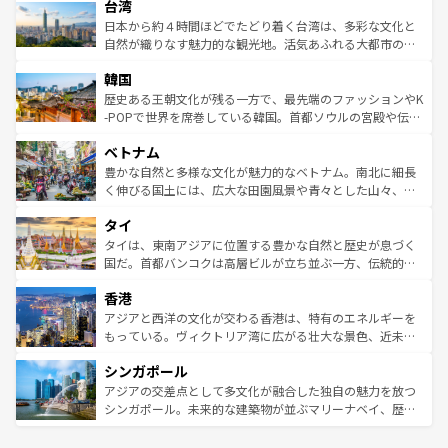
ならではの贅沢な旅のスタイルだ。 なお、新着のアメリカ
台湾
れるおもてなしの心で訪れる人々を迎えてくれるハワイの
リアリーフや大陸中央部にそびえるウルル（エアーズロッ
情報は
コンテンツ一覧
を参照してほしい。
人々、おいしいローカルフードやハワイアンミュージッ
ク）、タスマニアの美しい原生林やケアンズの熱帯雨林な
日本から約４時間ほどでたどり着く台湾は、多彩な文化と
ク、伝統的なフラダンスなど、すべてがハワイの魅力を彩
ど、見どころがたくさん。また、カフェやワイン、オージ
自然が織りなす魅力的な観光地。活気あふれる大都市の台
っている。訪れるたびに新しい発見と感動が待っているハ
ービーフなどの食文化も豊かで、美味しいものであふれて
北やノスタルジックな町並みが人気な九份（ジォウフェ
ワイを、存分に味わってほしい。 なお、新着のハワイ情報
韓国
いる。アクティビティも充実しており、サーフィンやダイ
ン）、静ひつな山岳地帯である台湾東部など、都市の喧騒
は
コンテンツ一覧
を参照してほしい。
ビング、ハイキングなど、アウトドア好きにはたまらな
と山間の静けさが共存しており、訪れる人に新しい発見と
歴史ある王朝文化が残る一方で、最先端のファッションやK
い。オーストラリアの多彩な魅力を存分に味わいつくそ
驚きをもたらしてくれる。また、奥深い台湾の食文化も魅
-POPで世界を席巻している韓国。首都ソウルの宮殿や伝統
う。 なお、新着のオーストラリア情報は
コンテンツ一覧
を
力で、夜市などの屋台グルメから高級料理、ヘルシーで美
家屋が並ぶエリアでは韓国の歴史と文化に浸ることがで
参照してほしい。
ベトナム
容にもいいと評判のスイーツなど、バラエティ豊かな料理
き、地方に足を延ばせば四季折々の自然美を楽しむことが
が味わえる。 なお、新着の台湾情報は
コンテンツ一覧
を参
できる。そして、キムチや焼肉、絶品のストリートフード
豊かな自然と多様な文化が魅力的なベトナム。南北に細長
照してほしい。
まで、さまざまな韓国料理が待っている。夜には、韓国な
く伸びる国土には、広大な田園風景や青々とした山々、世
らではのナイトライフも堪能できる。あたたかいホスピタ
界遺産に登録された壮大な自然景観が点在し、都市部では
タイ
リティに包まれながら、韓国の多彩な魅力を心ゆくまで味
急速な発展と共に伝統が息づく。ハノイの古い町並みやホ
わってみてほしい。 なお、新着の韓国情報は
コンテンツ一
ーチミン市のフランス統治時代の建物も、独特の雰囲気を
タイは、東南アジアに位置する豊かな自然と歴史が息づく
覧
を参照してほしい。
醸し出している。また、バラエティの豊かさとおいしさで
国だ。首都バンコクは高層ビルが立ち並ぶ一方、伝統的な
世界中の食通を魅了してやまないベトナム料理も魅力のひ
寺院や市場がいたるところに点在し、古きよき文化と現代
香港
とつ。フォーやバインミー、ベトナムコーヒーなどは、ぜ
の活気が交差している。北部ではチェンマイなどの山岳地
ひ現地で味わいたい。どの地域を訪れてもあたたかい人々
帯で自然と触れ合い、南部ではプーケットやクラビの美し
アジアと西洋の文化が交わる香港は、特有のエネルギーを
が旅行者を迎えてくれるので、きっと忘れられない旅にな
いビーチでリゾート気分を楽しむことができる。タイ料理
もっている。ヴィクトリア湾に広がる壮大な景色、近未来
るはずだ。 なお、新着のベトナム情報は
コンテンツ一覧
を
は世界的に有名で、屋台から高級レストランまで味覚を刺
的なアートスポット、そして歴史と現代が融合した町並
参照してほしい。
シンガポール
激する。気候は一年中温暖で、どの季節にも異なる楽しみ
み、どこを訪れても感動するはず。観光スポットが密集し
が待っている。親しみやすいタイの人々、仏教を中心とし
ており、効率よく見どころを回れるのも魅力。息をのむよ
アジアの交差点として多文化が融合した独自の魅力を放つ
た文化、そして多様な観光資源が、訪れる旅人を魅了し続
うな絶景から文化的な体験まで、香港を存分に楽しみ尽く
シンガポール。未来的な建築物が並ぶマリーナベイ、歴史
ける。 なお、新着のタイ情報は
コンテンツ一覧
を参照して
そう。 なお、新着の香港情報は
コンテンツ一覧
を参照して
と伝統を感じられるエスニックタウン、多数の緑豊かな公
ほしい。
ほしい。
園や自然保護区など、自然が調和した近代的な景観と文化