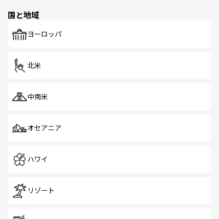
の多様性あふれるカラフルな町は、どこを歩いても新しい
国と地域
発見がある。さらに、治安のよさや充実した公共交通機関
も、旅行者にとっては魅力的なポイント。グルメも豊富
で、ホーカーズは地元の風情を楽しめる外せないスポット
ヨーロッパ
だ。訪れる人を飽きさせないシンガポールで、多様な魅力
を体感しよう。 なお、新着のシンガポール情報は
コンテン
ツ一覧
を参照してほしい。
北米
中南米
オセアニア
ハワイ
リゾート