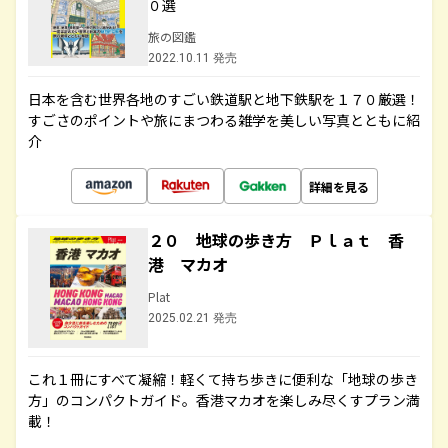
０選
旅の図鑑
2022.10.11 発売
日本を含む世界各地のすごい鉄道駅と地下鉄駅を１７０厳選！
すごさのポイントや旅にまつわる雑学を美しい写真とともに紹
介
詳細を見る
２０ 地球の歩き方 Ｐｌａｔ 香
港 マカオ
Plat
2025.02.21 発売
これ１冊にすべて凝縮！軽くて持ち歩きに便利な「地球の歩き
方」のコンパクトガイド。香港マカオを楽しみ尽くすプラン満
載！