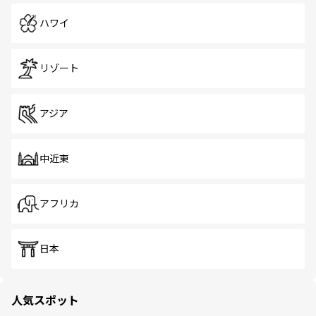
ハワイ
リゾート
アジア
中近東
アフリカ
日本
人気スポット