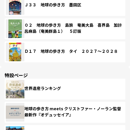
Ｊ３３ 地球の歩き方 墨田区
０２ 地球の歩き方 島旅 奄美大島 喜界島 加計
呂麻島（奄美群島１） ５訂版
Ｄ１７ 地球の歩き方 タイ ２０２７～２０２８
特設ページ
世界遺産ランキング
地球の歩き方 meets クリストファー・ノーラン監督
最新作『オデュッセイア』