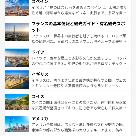
スペイン
ろん、トスカーナの美しい田園風景やアマルフィ海岸の絶
景など、自然景観も見逃せない。観光の合間には、本場の
イベリア半島のほぼ80％を占めるスペインは、太陽が降り
ピザやパスタなど、絶品のイタリア料理を堪能することも
注ぐ地中海沿岸から雄大なピレネー山脈まで、多彩な自然
できる。朝目覚めてから夜眠るまで、すべての瞬間を楽し
と文化が詰まったヨーロッパ屈指の旅行先だ。多様な地域
フランスの基本情報と観光ガイド・有名観光スポ
ませてくれるイタリアで、忘れられない旅をしてみよう！
文化が根付くこの国では、情熱的なフラメンコ、熱気あふ
なお、新着のイタリア情報は
コンテンツ一覧
を参照してほ
れる闘牛、そして美味しいタパスが生活の一部となってい
ット
しい。
る。首都マドリードの洗練された雰囲気や、バルセロナの
フランスは、世界中の旅行者を魅了し続けるヨーロッパ屈
アートに溢れた街角から、地方では古代ローマ遺跡や中世
指の観光地だ。首都パリのエッフェル塔やルーブル美術館
の城塞都市、穏やかなビーチリゾートまで多彩な表情を見
といった象徴的なスポットから、田舎町の古風な美しさま
せる。地方によって風土や気候が異なるスペインはその個
ドイツ
で、幅広い魅力が詰まっている。華麗な宮殿、歴史的な大
性で訪れる人を魅了する。 なお、新着のスペイン情報は
コ
聖堂、美しいビーチ、そして豊かな自然が、訪れる者を心
ドイツは、豊かな歴史と多彩な文化が交差するヨーロッパ
ンテンツ一覧
を参照してほしい。
から魅了する。また、フランスは美食の国としても知ら
の中心に位置する国。中世の街並みが残るロマンチック街
れ、フランス料理はユネスコ無形文化遺産にも登録されて
道から、未来を先取りするようなモダンな都市まで多様な
イギリス
いる。シャンパンの発祥地であるランス、プロヴァンスの
顔を持つこの国は、どこを歩いても飽きることがない。ベ
香り高いラベンダー畑など、多彩な楽しみ方が可能だ。さ
ルリンの文化的活気、バイエルン州のアルプスの絶景、そ
イギリスは、古きよき伝統と最先端が共存する国。ウェス
らに、パリ以外の地域にも魅力が溢れており、どの街角に
してライン川沿いのワイン畑といった風景は必見。ビール
トミンスター寺院や大英博物館のようなランドマーク、歴
も豊かな歴史と文化が息づいている。パリ以外の個性あふ
とソーセージを味わいながら地元の人と過ごす楽しい時間
史ある大学都市、美しい丘陵地帯や牧歌的な風景など、エ
れる地方に足を運ぶとそれぞれで全く異なる文化を体験で
スイス
は、お酒好きな人にはぜひ体験してほしい。 なお、新着の
リアごとに異なる魅力がある。また、優雅なアフタヌーン
きるだろう。 なお、新着のフランス情報は
コンテンツ一覧
ドイツ情報は
コンテンツ一覧
を参照してほしい。
ティー、ビール好きにはたまらない英国パブ、サッカー観
スイスの国土面積は九州ほどの広さだが、運行時刻が正確
を参照してほしい。
戦など、本場だからこそできる体験も豊富。イギリスを旅
な交通網が整備されており、初心者でも安心して個人旅行
して楽しみつくそう。 なお、新着のイギリス情報は
コンテ
を楽しめる。日本同様に時刻表どおりの旅が可能だ。中世
アメリカ
ンツ一覧
を参照してほしい。
の建物がそのまま残る町や、スイスならではのユニークな
博物館もあり、アルプス観光だけでなく町歩きも満喫する
アメリカ合衆国は、広大な土地と多様な文化が魅力の国。
ことができる。国民の所得が高いため物価も高いが、旅行
東海岸の都市部から西海岸のカリフォルニアまで、訪れる
者向けの交通パス提供のサービスもあり、うまく活用すれ
場所ごとに異なる風景と体験が待っている。ニューヨーク