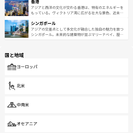
香港
とつ。フォーやバインミー、ベトナムコーヒーなどは、ぜ
の活気が交差している。北部ではチェンマイなどの山岳地
ひ現地で味わいたい。どの地域を訪れてもあたたかい人々
帯で自然と触れ合い、南部ではプーケットやクラビの美し
アジアと西洋の文化が交わる香港は、特有のエネルギーを
が旅行者を迎えてくれるので、きっと忘れられない旅にな
いビーチでリゾート気分を楽しむことができる。タイ料理
もっている。ヴィクトリア湾に広がる壮大な景色、近未来
るはずだ。 なお、新着のベトナム情報は
コンテンツ一覧
を
は世界的に有名で、屋台から高級レストランまで味覚を刺
的なアートスポット、そして歴史と現代が融合した町並
参照してほしい。
シンガポール
激する。気候は一年中温暖で、どの季節にも異なる楽しみ
み、どこを訪れても感動するはず。観光スポットが密集し
が待っている。親しみやすいタイの人々、仏教を中心とし
ており、効率よく見どころを回れるのも魅力。息をのむよ
アジアの交差点として多文化が融合した独自の魅力を放つ
た文化、そして多様な観光資源が、訪れる旅人を魅了し続
うな絶景から文化的な体験まで、香港を存分に楽しみ尽く
シンガポール。未来的な建築物が並ぶマリーナベイ、歴史
ける。 なお、新着のタイ情報は
コンテンツ一覧
を参照して
そう。 なお、新着の香港情報は
コンテンツ一覧
を参照して
と伝統を感じられるエスニックタウン、多数の緑豊かな公
ほしい。
ほしい。
園や自然保護区など、自然が調和した近代的な景観と文化
の多様性あふれるカラフルな町は、どこを歩いても新しい
国と地域
発見がある。さらに、治安のよさや充実した公共交通機関
も、旅行者にとっては魅力的なポイント。グルメも豊富
で、ホーカーズは地元の風情を楽しめる外せないスポット
ヨーロッパ
だ。訪れる人を飽きさせないシンガポールで、多様な魅力
を体感しよう。 なお、新着のシンガポール情報は
コンテン
ツ一覧
を参照してほしい。
北米
中南米
オセアニア