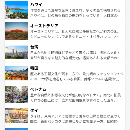
ハワイ
ば市内交通費無料で観光を楽しむこともできる。 なお、新
のような巨大都市は、観光、ショッピング、エンターテイ
着のスイス情報は
コンテンツ一覧
を参照してほしい。
ンメントが詰まった刺激的なスポットだ。一方、アメリカ
年間を通じて温暖な気候に恵まれ、多くの島で構成される
西部には大自然が広がり、グランドキャニオンやイエロー
ハワイは、どの島も独自の魅力をもっている。大自然の神
ストーン国立公園といった絶景が堪能できる。さらに、南
秘を感じたいなら、火山が生み出した壮大な景観を誇るハ
オーストラリア
部のニューオーリンズでは、音楽と美食が融合した独特の
ワイ島は見逃せない。また、定番の観光地といえばオアフ
文化が魅力。旅行者はアメリカの各地域で異なる魅力を楽
島だが、静かな自然を求めるならマウイ島やカウアイ島が
オーストラリアは、壮大な自然と多様な文化が魅力の国。
しみながら、その多様性と豊かな歴史を感じることができ
おすすめ。エメラルドグリーンに輝く海をはじめ、豊かな
シドニーのシンボルであるシドニー・オペラハウス、オー
るだろう。車でのロードトリップや列車の旅も、アメリカ
文化や歴史が息づいている。「アロハスピリット」と呼ば
ストラリア東海岸北部に広がる大サンゴ礁地帯グレートバ
ならではの贅沢な旅のスタイルだ。 なお、新着のアメリカ
台湾
れるおもてなしの心で訪れる人々を迎えてくれるハワイの
リアリーフや大陸中央部にそびえるウルル（エアーズロッ
情報は
コンテンツ一覧
を参照してほしい。
人々、おいしいローカルフードやハワイアンミュージッ
ク）、タスマニアの美しい原生林やケアンズの熱帯雨林な
日本から約４時間ほどでたどり着く台湾は、多彩な文化と
ク、伝統的なフラダンスなど、すべてがハワイの魅力を彩
ど、見どころがたくさん。また、カフェやワイン、オージ
自然が織りなす魅力的な観光地。活気あふれる大都市の台
っている。訪れるたびに新しい発見と感動が待っているハ
ービーフなどの食文化も豊かで、美味しいものであふれて
北やノスタルジックな町並みが人気な九份（ジォウフェ
ワイを、存分に味わってほしい。 なお、新着のハワイ情報
韓国
いる。アクティビティも充実しており、サーフィンやダイ
ン）、静ひつな山岳地帯である台湾東部など、都市の喧騒
は
コンテンツ一覧
を参照してほしい。
ビング、ハイキングなど、アウトドア好きにはたまらな
と山間の静けさが共存しており、訪れる人に新しい発見と
歴史ある王朝文化が残る一方で、最先端のファッションやK
い。オーストラリアの多彩な魅力を存分に味わいつくそ
驚きをもたらしてくれる。また、奥深い台湾の食文化も魅
-POPで世界を席巻している韓国。首都ソウルの宮殿や伝統
う。 なお、新着のオーストラリア情報は
コンテンツ一覧
を
力で、夜市などの屋台グルメから高級料理、ヘルシーで美
家屋が並ぶエリアでは韓国の歴史と文化に浸ることがで
参照してほしい。
ベトナム
容にもいいと評判のスイーツなど、バラエティ豊かな料理
き、地方に足を延ばせば四季折々の自然美を楽しむことが
が味わえる。 なお、新着の台湾情報は
コンテンツ一覧
を参
できる。そして、キムチや焼肉、絶品のストリートフード
豊かな自然と多様な文化が魅力的なベトナム。南北に細長
照してほしい。
まで、さまざまな韓国料理が待っている。夜には、韓国な
く伸びる国土には、広大な田園風景や青々とした山々、世
らではのナイトライフも堪能できる。あたたかいホスピタ
界遺産に登録された壮大な自然景観が点在し、都市部では
タイ
リティに包まれながら、韓国の多彩な魅力を心ゆくまで味
急速な発展と共に伝統が息づく。ハノイの古い町並みやホ
わってみてほしい。 なお、新着の韓国情報は
コンテンツ一
ーチミン市のフランス統治時代の建物も、独特の雰囲気を
タイは、東南アジアに位置する豊かな自然と歴史が息づく
覧
を参照してほしい。
醸し出している。また、バラエティの豊かさとおいしさで
国だ。首都バンコクは高層ビルが立ち並ぶ一方、伝統的な
世界中の食通を魅了してやまないベトナム料理も魅力のひ
寺院や市場がいたるところに点在し、古きよき文化と現代