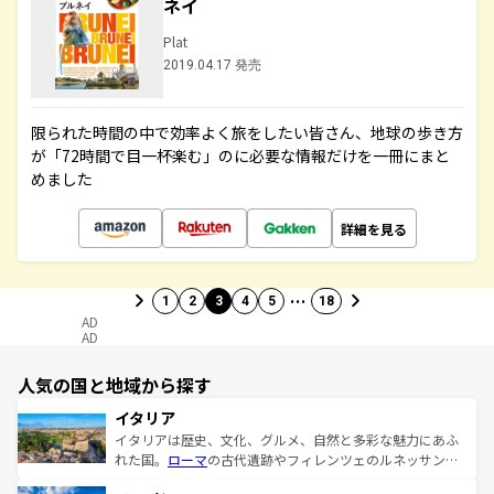
ネイ
Plat
2019.04.17 発売
限られた時間の中で効率よく旅をしたい皆さん、地球の歩き方
が「72時間で目一杯楽む」のに必要な情報だけを一冊にまと
めました
詳細を見る
…
1
2
3
4
5
18
AD
AD
人気の国と地域から探す
イタリア
イタリアは歴史、文化、グルメ、自然と多彩な魅力にあふ
れた国。
ローマ
の古代遺跡やフィレンツェのルネッサンス
美術、ヴェネツィアの運河など、歴史あるスポットはもち