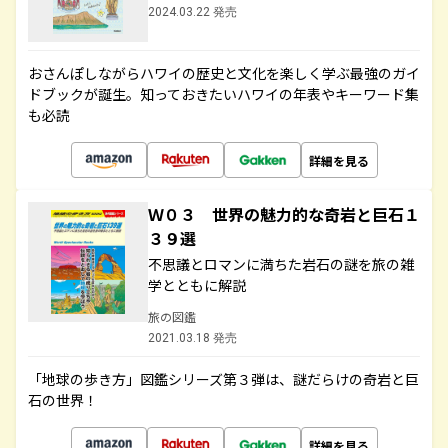
2024.03.22 発売
おさんぽしながらハワイの歴史と文化を楽しく学ぶ最強のガイ
ドブックが誕生。知っておきたいハワイの年表やキーワード集
も必読
詳細を見る
Ｗ０３ 世界の魅力的な奇岩と巨石１
３９選
不思議とロマンに満ちた岩石の謎を旅の雑
学とともに解説
旅の図鑑
2021.03.18 発売
「地球の歩き方」図鑑シリーズ第３弾は、謎だらけの奇岩と巨
石の世界！
詳細を見る