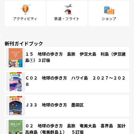
アクティビティ
鉄道・フライト
ショップ
新刊ガイドブック
１５ 地球の歩き方 島旅 伊豆大島 利島（伊豆諸
島①）３訂版
Ｃ０２ 地球の歩き方 ハワイ島 ２０２７～２０２
８
Ｊ３３ 地球の歩き方 墨田区
０２ 地球の歩き方 島旅 奄美大島 喜界島 加計
呂麻島（奄美群島１） ５訂版