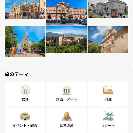
旅のテーマ
飲食
建築・アート
宿泊
イベント・観戦
世界遺産
リゾート