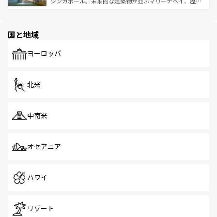
うな絶景から文化的な体験まで、香港を存分に楽しみ尽く
シンガポール。未来的な建築物が並ぶマリーナベイ、歴史
ける。 なお、新着のタイ情報は
コンテンツ一覧
を参照して
そう。 なお、新着の香港情報は
コンテンツ一覧
を参照して
と伝統を感じられるエスニックタウン、多数の緑豊かな公
ほしい。
ほしい。
園や自然保護区など、自然が調和した近代的な景観と文化
の多様性あふれるカラフルな町は、どこを歩いても新しい
国と地域
発見がある。さらに、治安のよさや充実した公共交通機関
も、旅行者にとっては魅力的なポイント。グルメも豊富
で、ホーカーズは地元の風情を楽しめる外せないスポット
ヨーロッパ
だ。訪れる人を飽きさせないシンガポールで、多様な魅力
を体感しよう。 なお、新着のシンガポール情報は
コンテン
ツ一覧
を参照してほしい。
北米
中南米
オセアニア
ハワイ
リゾート