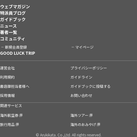
ウェブマガジン
特派員ブログ
ガイドブック
ニュース
著者一覧
コミュニティ
新規会員登録
マイページ
GOOD LUCK TRIP
運営会社
プライバシーポリシー
利用規約
ガイドライン
書店御担当者様へ
ガイドブックに投稿する
採用情報
お問い合わせ
関連サービス
海外航空券
海外ツアー
旅行用品
海外のおみやげ
© Arukikata. Co.,Ltd. All rights reserved.