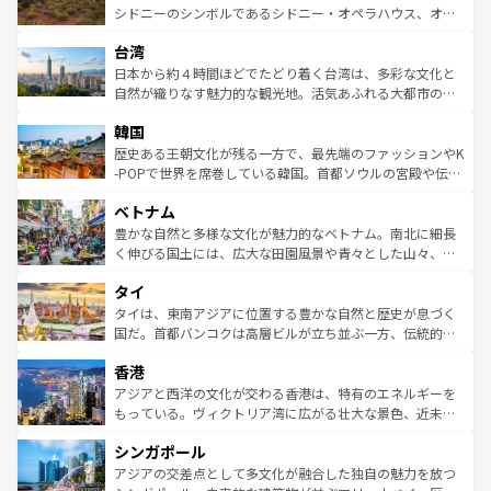
しみながら、その多様性と豊かな歴史を感じることができ
おすすめ。エメラルドグリーンに輝く海をはじめ、豊かな
シドニーのシンボルであるシドニー・オペラハウス、オー
るだろう。車でのロードトリップや列車の旅も、アメリカ
文化や歴史が息づいている。「アロハスピリット」と呼ば
ストラリア東海岸北部に広がる大サンゴ礁地帯グレートバ
ならではの贅沢な旅のスタイルだ。 なお、新着のアメリカ
台湾
れるおもてなしの心で訪れる人々を迎えてくれるハワイの
リアリーフや大陸中央部にそびえるウルル（エアーズロッ
情報は
コンテンツ一覧
を参照してほしい。
人々、おいしいローカルフードやハワイアンミュージッ
ク）、タスマニアの美しい原生林やケアンズの熱帯雨林な
日本から約４時間ほどでたどり着く台湾は、多彩な文化と
ク、伝統的なフラダンスなど、すべてがハワイの魅力を彩
ど、見どころがたくさん。また、カフェやワイン、オージ
自然が織りなす魅力的な観光地。活気あふれる大都市の台
っている。訪れるたびに新しい発見と感動が待っているハ
ービーフなどの食文化も豊かで、美味しいものであふれて
北やノスタルジックな町並みが人気な九份（ジォウフェ
ワイを、存分に味わってほしい。 なお、新着のハワイ情報
韓国
いる。アクティビティも充実しており、サーフィンやダイ
ン）、静ひつな山岳地帯である台湾東部など、都市の喧騒
は
コンテンツ一覧
を参照してほしい。
ビング、ハイキングなど、アウトドア好きにはたまらな
と山間の静けさが共存しており、訪れる人に新しい発見と
歴史ある王朝文化が残る一方で、最先端のファッションやK
い。オーストラリアの多彩な魅力を存分に味わいつくそ
驚きをもたらしてくれる。また、奥深い台湾の食文化も魅
-POPで世界を席巻している韓国。首都ソウルの宮殿や伝統
う。 なお、新着のオーストラリア情報は
コンテンツ一覧
を
力で、夜市などの屋台グルメから高級料理、ヘルシーで美
家屋が並ぶエリアでは韓国の歴史と文化に浸ることがで
参照してほしい。
ベトナム
容にもいいと評判のスイーツなど、バラエティ豊かな料理
き、地方に足を延ばせば四季折々の自然美を楽しむことが
が味わえる。 なお、新着の台湾情報は
コンテンツ一覧
を参
できる。そして、キムチや焼肉、絶品のストリートフード
豊かな自然と多様な文化が魅力的なベトナム。南北に細長
照してほしい。
まで、さまざまな韓国料理が待っている。夜には、韓国な
く伸びる国土には、広大な田園風景や青々とした山々、世
らではのナイトライフも堪能できる。あたたかいホスピタ
界遺産に登録された壮大な自然景観が点在し、都市部では
タイ
リティに包まれながら、韓国の多彩な魅力を心ゆくまで味
急速な発展と共に伝統が息づく。ハノイの古い町並みやホ
わってみてほしい。 なお、新着の韓国情報は
コンテンツ一
ーチミン市のフランス統治時代の建物も、独特の雰囲気を
タイは、東南アジアに位置する豊かな自然と歴史が息づく
覧
を参照してほしい。
醸し出している。また、バラエティの豊かさとおいしさで
国だ。首都バンコクは高層ビルが立ち並ぶ一方、伝統的な
世界中の食通を魅了してやまないベトナム料理も魅力のひ
寺院や市場がいたるところに点在し、古きよき文化と現代
香港
とつ。フォーやバインミー、ベトナムコーヒーなどは、ぜ
の活気が交差している。北部ではチェンマイなどの山岳地
ひ現地で味わいたい。どの地域を訪れてもあたたかい人々
帯で自然と触れ合い、南部ではプーケットやクラビの美し
アジアと西洋の文化が交わる香港は、特有のエネルギーを
が旅行者を迎えてくれるので、きっと忘れられない旅にな
いビーチでリゾート気分を楽しむことができる。タイ料理
もっている。ヴィクトリア湾に広がる壮大な景色、近未来
るはずだ。 なお、新着のベトナム情報は
コンテンツ一覧
を
は世界的に有名で、屋台から高級レストランまで味覚を刺
的なアートスポット、そして歴史と現代が融合した町並
参照してほしい。
シンガポール
激する。気候は一年中温暖で、どの季節にも異なる楽しみ
み、どこを訪れても感動するはず。観光スポットが密集し
が待っている。親しみやすいタイの人々、仏教を中心とし
ており、効率よく見どころを回れるのも魅力。息をのむよ
アジアの交差点として多文化が融合した独自の魅力を放つ
た文化、そして多様な観光資源が、訪れる旅人を魅了し続