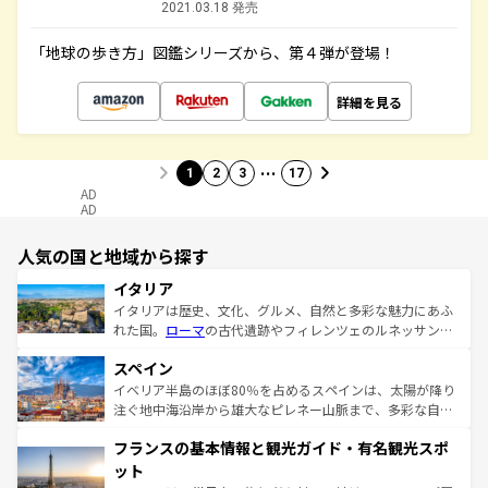
2021.03.18 発売
「地球の歩き方」図鑑シリーズから、第４弾が登場！
詳細を見る
…
1
2
3
17
AD
AD
人気の国と地域から探す
イタリア
イタリアは歴史、文化、グルメ、自然と多彩な魅力にあふ
れた国。
ローマ
の古代遺跡やフィレンツェのルネッサンス
美術、ヴェネツィアの運河など、歴史あるスポットはもち
スペイン
ろん、トスカーナの美しい田園風景やアマルフィ海岸の絶
景など、自然景観も見逃せない。観光の合間には、本場の
イベリア半島のほぼ80％を占めるスペインは、太陽が降り
ピザやパスタなど、絶品のイタリア料理を堪能することも
注ぐ地中海沿岸から雄大なピレネー山脈まで、多彩な自然
できる。朝目覚めてから夜眠るまで、すべての瞬間を楽し
と文化が詰まったヨーロッパ屈指の旅行先だ。多様な地域
フランスの基本情報と観光ガイド・有名観光スポ
ませてくれるイタリアで、忘れられない旅をしてみよう！
文化が根付くこの国では、情熱的なフラメンコ、熱気あふ
なお、新着のイタリア情報は
コンテンツ一覧
を参照してほ
れる闘牛、そして美味しいタパスが生活の一部となってい
ット
しい。
る。首都マドリードの洗練された雰囲気や、バルセロナの