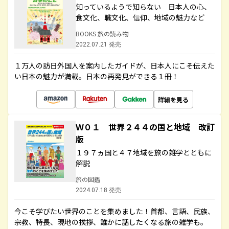
知っているようで知らない 日本人の心、
食文化、職文化、信仰、地域の魅力など
BOOKS 旅の読み物
2022.07.21 発売
１万人の訪日外国人を案内したガイドが、日本人にこそ伝えた
い日本の魅力が満載。日本の再発見ができる１冊！
詳細を見る
Ｗ０１ 世界２４４の国と地域 改訂
版
１９７ヵ国と４７地域を旅の雑学とともに
解説
旅の図鑑
2024.07.18 発売
今こそ学びたい世界のことを集めました！首都、言語、民族、
宗教、特長、現地の挨拶、誰かに話したくなる旅の雑学も。