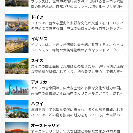
フランスは、世界中の旅行者を魅了し続けるヨーロッパ屈
アートに溢れた街角から、地方では古代ローマ遺跡や中世
指の観光地だ。首都パリのエッフェル塔やルーブル美術館
の城塞都市、穏やかなビーチリゾートまで多彩な表情を見
といった象徴的なスポットから、田舎町の古風な美しさま
せる。地方によって風土や気候が異なるスペインはその個
ドイツ
で、幅広い魅力が詰まっている。華麗な宮殿、歴史的な大
性で訪れる人を魅了する。 なお、新着のスペイン情報は
コ
聖堂、美しいビーチ、そして豊かな自然が、訪れる者を心
ドイツは、豊かな歴史と多彩な文化が交差するヨーロッパ
ンテンツ一覧
を参照してほしい。
から魅了する。また、フランスは美食の国としても知ら
の中心に位置する国。中世の街並みが残るロマンチック街
れ、フランス料理はユネスコ無形文化遺産にも登録されて
道から、未来を先取りするようなモダンな都市まで多様な
イギリス
いる。シャンパンの発祥地であるランス、プロヴァンスの
顔を持つこの国は、どこを歩いても飽きることがない。ベ
香り高いラベンダー畑など、多彩な楽しみ方が可能だ。さ
ルリンの文化的活気、バイエルン州のアルプスの絶景、そ
イギリスは、古きよき伝統と最先端が共存する国。ウェス
らに、パリ以外の地域にも魅力が溢れており、どの街角に
してライン川沿いのワイン畑といった風景は必見。ビール
トミンスター寺院や大英博物館のようなランドマーク、歴
も豊かな歴史と文化が息づいている。パリ以外の個性あふ
とソーセージを味わいながら地元の人と過ごす楽しい時間
史ある大学都市、美しい丘陵地帯や牧歌的な風景など、エ
れる地方に足を運ぶとそれぞれで全く異なる文化を体験で
スイス
は、お酒好きな人にはぜひ体験してほしい。 なお、新着の
リアごとに異なる魅力がある。また、優雅なアフタヌーン
きるだろう。 なお、新着のフランス情報は
コンテンツ一覧
ドイツ情報は
コンテンツ一覧
を参照してほしい。
ティー、ビール好きにはたまらない英国パブ、サッカー観
スイスの国土面積は九州ほどの広さだが、運行時刻が正確
を参照してほしい。
戦など、本場だからこそできる体験も豊富。イギリスを旅
な交通網が整備されており、初心者でも安心して個人旅行
して楽しみつくそう。 なお、新着のイギリス情報は
コンテ
を楽しめる。日本同様に時刻表どおりの旅が可能だ。中世
アメリカ
ンツ一覧
を参照してほしい。
の建物がそのまま残る町や、スイスならではのユニークな
博物館もあり、アルプス観光だけでなく町歩きも満喫する
アメリカ合衆国は、広大な土地と多様な文化が魅力の国。
ことができる。国民の所得が高いため物価も高いが、旅行
東海岸の都市部から西海岸のカリフォルニアまで、訪れる
者向けの交通パス提供のサービスもあり、うまく活用すれ
場所ごとに異なる風景と体験が待っている。ニューヨーク
ハワイ
ば市内交通費無料で観光を楽しむこともできる。 なお、新
のような巨大都市は、観光、ショッピング、エンターテイ
着のスイス情報は
コンテンツ一覧
を参照してほしい。
ンメントが詰まった刺激的なスポットだ。一方、アメリカ
年間を通じて温暖な気候に恵まれ、多くの島で構成される
西部には大自然が広がり、グランドキャニオンやイエロー
ハワイは、どの島も独自の魅力をもっている。大自然の神
ストーン国立公園といった絶景が堪能できる。さらに、南
秘を感じたいなら、火山が生み出した壮大な景観を誇るハ
オーストラリア
部のニューオーリンズでは、音楽と美食が融合した独特の
ワイ島は見逃せない。また、定番の観光地といえばオアフ
文化が魅力。旅行者はアメリカの各地域で異なる魅力を楽
島だが、静かな自然を求めるならマウイ島やカウアイ島が
オーストラリアは、壮大な自然と多様な文化が魅力の国。