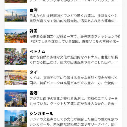
るだろう。車でのロードトリップや列車の旅も、アメリカ
文化や歴史が息づいている。「アロハスピリット」と呼ば
ストラリア東海岸北部に広がる大サンゴ礁地帯グレートバ
ならではの贅沢な旅のスタイルだ。 なお、新着のアメリカ
台湾
れるおもてなしの心で訪れる人々を迎えてくれるハワイの
リアリーフや大陸中央部にそびえるウルル（エアーズロッ
情報は
コンテンツ一覧
を参照してほしい。
人々、おいしいローカルフードやハワイアンミュージッ
ク）、タスマニアの美しい原生林やケアンズの熱帯雨林な
日本から約４時間ほどでたどり着く台湾は、多彩な文化と
ク、伝統的なフラダンスなど、すべてがハワイの魅力を彩
ど、見どころがたくさん。また、カフェやワイン、オージ
自然が織りなす魅力的な観光地。活気あふれる大都市の台
っている。訪れるたびに新しい発見と感動が待っているハ
ービーフなどの食文化も豊かで、美味しいものであふれて
北やノスタルジックな町並みが人気な九份（ジォウフェ
ワイを、存分に味わってほしい。 なお、新着のハワイ情報
韓国
いる。アクティビティも充実しており、サーフィンやダイ
ン）、静ひつな山岳地帯である台湾東部など、都市の喧騒
は
コンテンツ一覧
を参照してほしい。
ビング、ハイキングなど、アウトドア好きにはたまらな
と山間の静けさが共存しており、訪れる人に新しい発見と
歴史ある王朝文化が残る一方で、最先端のファッションやK
い。オーストラリアの多彩な魅力を存分に味わいつくそ
驚きをもたらしてくれる。また、奥深い台湾の食文化も魅
-POPで世界を席巻している韓国。首都ソウルの宮殿や伝統
う。 なお、新着のオーストラリア情報は
コンテンツ一覧
を
力で、夜市などの屋台グルメから高級料理、ヘルシーで美
家屋が並ぶエリアでは韓国の歴史と文化に浸ることがで
参照してほしい。
ベトナム
容にもいいと評判のスイーツなど、バラエティ豊かな料理
き、地方に足を延ばせば四季折々の自然美を楽しむことが
が味わえる。 なお、新着の台湾情報は
コンテンツ一覧
を参
できる。そして、キムチや焼肉、絶品のストリートフード
豊かな自然と多様な文化が魅力的なベトナム。南北に細長
照してほしい。
まで、さまざまな韓国料理が待っている。夜には、韓国な
く伸びる国土には、広大な田園風景や青々とした山々、世
らではのナイトライフも堪能できる。あたたかいホスピタ
界遺産に登録された壮大な自然景観が点在し、都市部では
タイ
リティに包まれながら、韓国の多彩な魅力を心ゆくまで味
急速な発展と共に伝統が息づく。ハノイの古い町並みやホ
わってみてほしい。 なお、新着の韓国情報は
コンテンツ一
ーチミン市のフランス統治時代の建物も、独特の雰囲気を
タイは、東南アジアに位置する豊かな自然と歴史が息づく
覧
を参照してほしい。
醸し出している。また、バラエティの豊かさとおいしさで
国だ。首都バンコクは高層ビルが立ち並ぶ一方、伝統的な
世界中の食通を魅了してやまないベトナム料理も魅力のひ
寺院や市場がいたるところに点在し、古きよき文化と現代
香港
とつ。フォーやバインミー、ベトナムコーヒーなどは、ぜ
の活気が交差している。北部ではチェンマイなどの山岳地
ひ現地で味わいたい。どの地域を訪れてもあたたかい人々
帯で自然と触れ合い、南部ではプーケットやクラビの美し
アジアと西洋の文化が交わる香港は、特有のエネルギーを
が旅行者を迎えてくれるので、きっと忘れられない旅にな
いビーチでリゾート気分を楽しむことができる。タイ料理
もっている。ヴィクトリア湾に広がる壮大な景色、近未来
るはずだ。 なお、新着のベトナム情報は
コンテンツ一覧
を
は世界的に有名で、屋台から高級レストランまで味覚を刺
的なアートスポット、そして歴史と現代が融合した町並
参照してほしい。
シンガポール
激する。気候は一年中温暖で、どの季節にも異なる楽しみ
み、どこを訪れても感動するはず。観光スポットが密集し
が待っている。親しみやすいタイの人々、仏教を中心とし
ており、効率よく見どころを回れるのも魅力。息をのむよ
アジアの交差点として多文化が融合した独自の魅力を放つ
た文化、そして多様な観光資源が、訪れる旅人を魅了し続
うな絶景から文化的な体験まで、香港を存分に楽しみ尽く
シンガポール。未来的な建築物が並ぶマリーナベイ、歴史