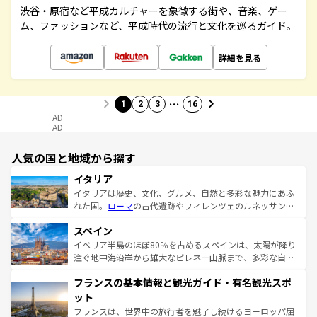
渋谷・原宿など平成カルチャーを象徴する街や、音楽、ゲー
ム、ファッションなど、平成時代の流行と文化を巡るガイド。
詳細を見る
…
1
2
3
16
AD
AD
人気の国と地域から探す
イタリア
イタリアは歴史、文化、グルメ、自然と多彩な魅力にあふ
れた国。
ローマ
の古代遺跡やフィレンツェのルネッサンス
美術、ヴェネツィアの運河など、歴史あるスポットはもち
スペイン
ろん、トスカーナの美しい田園風景やアマルフィ海岸の絶
景など、自然景観も見逃せない。観光の合間には、本場の
イベリア半島のほぼ80％を占めるスペインは、太陽が降り
ピザやパスタなど、絶品のイタリア料理を堪能することも
注ぐ地中海沿岸から雄大なピレネー山脈まで、多彩な自然
できる。朝目覚めてから夜眠るまで、すべての瞬間を楽し
と文化が詰まったヨーロッパ屈指の旅行先だ。多様な地域
フランスの基本情報と観光ガイド・有名観光スポ
ませてくれるイタリアで、忘れられない旅をしてみよう！
文化が根付くこの国では、情熱的なフラメンコ、熱気あふ
なお、新着のイタリア情報は
コンテンツ一覧
を参照してほ
れる闘牛、そして美味しいタパスが生活の一部となってい
ット
しい。
る。首都マドリードの洗練された雰囲気や、バルセロナの
フランスは、世界中の旅行者を魅了し続けるヨーロッパ屈