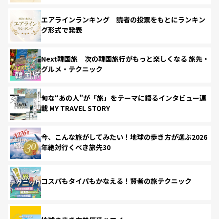
エアラインランキング 読者の投票をもとにランキン
グ形式で発表
Next韓国旅 次の韓国旅行がもっと楽しくなる 旅先・
グルメ・テクニック
旬な“あの人”が「旅」をテーマに語るインタビュー連
載 MY TRAVEL STORY
今、こんな旅がしてみたい！地球の歩き方が選ぶ2026
年絶対行くべき旅先30
コスパもタイパもかなえる！賢者の旅テクニック