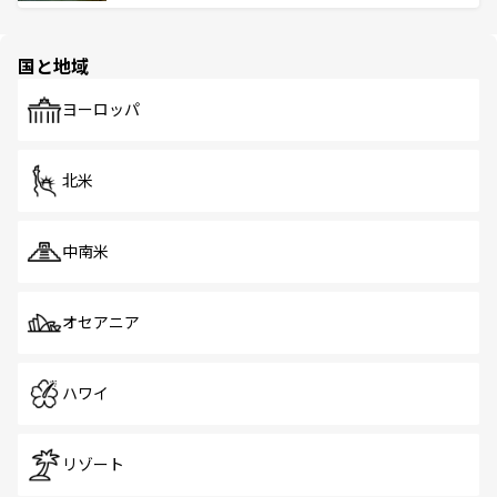
ける。 なお、新着のタイ情報は
コンテンツ一覧
を参照して
そう。 なお、新着の香港情報は
コンテンツ一覧
を参照して
と伝統を感じられるエスニックタウン、多数の緑豊かな公
ほしい。
ほしい。
園や自然保護区など、自然が調和した近代的な景観と文化
の多様性あふれるカラフルな町は、どこを歩いても新しい
国と地域
発見がある。さらに、治安のよさや充実した公共交通機関
も、旅行者にとっては魅力的なポイント。グルメも豊富
で、ホーカーズは地元の風情を楽しめる外せないスポット
ヨーロッパ
だ。訪れる人を飽きさせないシンガポールで、多様な魅力
を体感しよう。 なお、新着のシンガポール情報は
コンテン
ツ一覧
を参照してほしい。
北米
中南米
オセアニア
ハワイ
リゾート