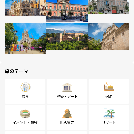
旅のテーマ
飲食
建築・アート
宿泊
イベント・観戦
世界遺産
リゾート