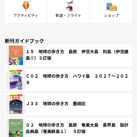
アクティビティ
鉄道・フライト
ショップ
新刊ガイドブック
１５ 地球の歩き方 島旅 伊豆大島 利島（伊豆諸
島①）３訂版
Ｃ０２ 地球の歩き方 ハワイ島 ２０２７～２０２
８
Ｊ３３ 地球の歩き方 墨田区
０２ 地球の歩き方 島旅 奄美大島 喜界島 加計
呂麻島（奄美群島１） ５訂版