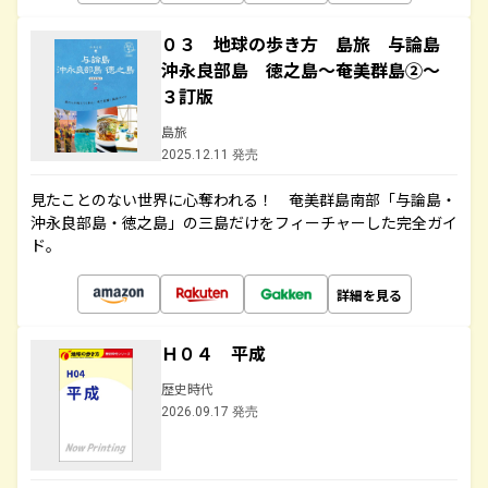
０３ 地球の歩き方 島旅 与論島
沖永良部島 徳之島～奄美群島②～
３訂版
島旅
2025.12.11 発売
見たことのない世界に心奪われる！ 奄美群島南部「与論島・
沖永良部島・徳之島」の三島だけをフィーチャーした完全ガイ
ド。
詳細を見る
Ｈ０４ 平成
歴史時代
2026.09.17 発売