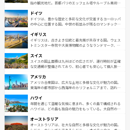
アートに溢れた街角から、地方では古代ローマ遺跡や中世
指の観光地だ。首都パリのエッフェル塔やルーブル美術館
の城塞都市、穏やかなビーチリゾートまで多彩な表情を見
といった象徴的なスポットから、田舎町の古風な美しさま
せる。地方によって風土や気候が異なるスペインはその個
ドイツ
で、幅広い魅力が詰まっている。華麗な宮殿、歴史的な大
性で訪れる人を魅了する。 なお、新着のスペイン情報は
コ
聖堂、美しいビーチ、そして豊かな自然が、訪れる者を心
ドイツは、豊かな歴史と多彩な文化が交差するヨーロッパ
ンテンツ一覧
を参照してほしい。
から魅了する。また、フランスは美食の国としても知ら
の中心に位置する国。中世の街並みが残るロマンチック街
れ、フランス料理はユネスコ無形文化遺産にも登録されて
道から、未来を先取りするようなモダンな都市まで多様な
イギリス
いる。シャンパンの発祥地であるランス、プロヴァンスの
顔を持つこの国は、どこを歩いても飽きることがない。ベ
香り高いラベンダー畑など、多彩な楽しみ方が可能だ。さ
ルリンの文化的活気、バイエルン州のアルプスの絶景、そ
イギリスは、古きよき伝統と最先端が共存する国。ウェス
らに、パリ以外の地域にも魅力が溢れており、どの街角に
してライン川沿いのワイン畑といった風景は必見。ビール
トミンスター寺院や大英博物館のようなランドマーク、歴
も豊かな歴史と文化が息づいている。パリ以外の個性あふ
とソーセージを味わいながら地元の人と過ごす楽しい時間
史ある大学都市、美しい丘陵地帯や牧歌的な風景など、エ
れる地方に足を運ぶとそれぞれで全く異なる文化を体験で
スイス
は、お酒好きな人にはぜひ体験してほしい。 なお、新着の
リアごとに異なる魅力がある。また、優雅なアフタヌーン
きるだろう。 なお、新着のフランス情報は
コンテンツ一覧
ドイツ情報は
コンテンツ一覧
を参照してほしい。
ティー、ビール好きにはたまらない英国パブ、サッカー観
スイスの国土面積は九州ほどの広さだが、運行時刻が正確
を参照してほしい。
戦など、本場だからこそできる体験も豊富。イギリスを旅
な交通網が整備されており、初心者でも安心して個人旅行
して楽しみつくそう。 なお、新着のイギリス情報は
コンテ
を楽しめる。日本同様に時刻表どおりの旅が可能だ。中世
アメリカ
ンツ一覧
を参照してほしい。
の建物がそのまま残る町や、スイスならではのユニークな
博物館もあり、アルプス観光だけでなく町歩きも満喫する
アメリカ合衆国は、広大な土地と多様な文化が魅力の国。
ことができる。国民の所得が高いため物価も高いが、旅行
東海岸の都市部から西海岸のカリフォルニアまで、訪れる
者向けの交通パス提供のサービスもあり、うまく活用すれ
場所ごとに異なる風景と体験が待っている。ニューヨーク
ハワイ
ば市内交通費無料で観光を楽しむこともできる。 なお、新
のような巨大都市は、観光、ショッピング、エンターテイ
着のスイス情報は
コンテンツ一覧
を参照してほしい。
ンメントが詰まった刺激的なスポットだ。一方、アメリカ
年間を通じて温暖な気候に恵まれ、多くの島で構成される
西部には大自然が広がり、グランドキャニオンやイエロー
ハワイは、どの島も独自の魅力をもっている。大自然の神
ストーン国立公園といった絶景が堪能できる。さらに、南
秘を感じたいなら、火山が生み出した壮大な景観を誇るハ
オーストラリア
部のニューオーリンズでは、音楽と美食が融合した独特の
ワイ島は見逃せない。また、定番の観光地といえばオアフ
文化が魅力。旅行者はアメリカの各地域で異なる魅力を楽
島だが、静かな自然を求めるならマウイ島やカウアイ島が
オーストラリアは、壮大な自然と多様な文化が魅力の国。
しみながら、その多様性と豊かな歴史を感じることができ
おすすめ。エメラルドグリーンに輝く海をはじめ、豊かな
シドニーのシンボルであるシドニー・オペラハウス、オー