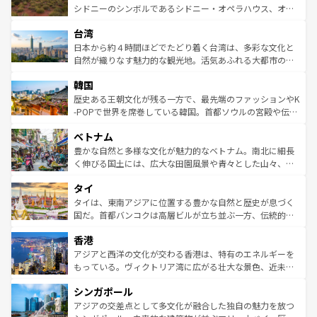
しみながら、その多様性と豊かな歴史を感じることができ
おすすめ。エメラルドグリーンに輝く海をはじめ、豊かな
シドニーのシンボルであるシドニー・オペラハウス、オー
るだろう。車でのロードトリップや列車の旅も、アメリカ
文化や歴史が息づいている。「アロハスピリット」と呼ば
ストラリア東海岸北部に広がる大サンゴ礁地帯グレートバ
ならではの贅沢な旅のスタイルだ。 なお、新着のアメリカ
台湾
れるおもてなしの心で訪れる人々を迎えてくれるハワイの
リアリーフや大陸中央部にそびえるウルル（エアーズロッ
情報は
コンテンツ一覧
を参照してほしい。
人々、おいしいローカルフードやハワイアンミュージッ
ク）、タスマニアの美しい原生林やケアンズの熱帯雨林な
日本から約４時間ほどでたどり着く台湾は、多彩な文化と
ク、伝統的なフラダンスなど、すべてがハワイの魅力を彩
ど、見どころがたくさん。また、カフェやワイン、オージ
自然が織りなす魅力的な観光地。活気あふれる大都市の台
っている。訪れるたびに新しい発見と感動が待っているハ
ービーフなどの食文化も豊かで、美味しいものであふれて
北やノスタルジックな町並みが人気な九份（ジォウフェ
ワイを、存分に味わってほしい。 なお、新着のハワイ情報
韓国
いる。アクティビティも充実しており、サーフィンやダイ
ン）、静ひつな山岳地帯である台湾東部など、都市の喧騒
は
コンテンツ一覧
を参照してほしい。
ビング、ハイキングなど、アウトドア好きにはたまらな
と山間の静けさが共存しており、訪れる人に新しい発見と
歴史ある王朝文化が残る一方で、最先端のファッションやK
い。オーストラリアの多彩な魅力を存分に味わいつくそ
驚きをもたらしてくれる。また、奥深い台湾の食文化も魅
-POPで世界を席巻している韓国。首都ソウルの宮殿や伝統
う。 なお、新着のオーストラリア情報は
コンテンツ一覧
を
力で、夜市などの屋台グルメから高級料理、ヘルシーで美
家屋が並ぶエリアでは韓国の歴史と文化に浸ることがで
参照してほしい。
ベトナム
容にもいいと評判のスイーツなど、バラエティ豊かな料理
き、地方に足を延ばせば四季折々の自然美を楽しむことが
が味わえる。 なお、新着の台湾情報は
コンテンツ一覧
を参
できる。そして、キムチや焼肉、絶品のストリートフード
豊かな自然と多様な文化が魅力的なベトナム。南北に細長
照してほしい。
まで、さまざまな韓国料理が待っている。夜には、韓国な
く伸びる国土には、広大な田園風景や青々とした山々、世
らではのナイトライフも堪能できる。あたたかいホスピタ
界遺産に登録された壮大な自然景観が点在し、都市部では
タイ
リティに包まれながら、韓国の多彩な魅力を心ゆくまで味
急速な発展と共に伝統が息づく。ハノイの古い町並みやホ
わってみてほしい。 なお、新着の韓国情報は
コンテンツ一
ーチミン市のフランス統治時代の建物も、独特の雰囲気を
タイは、東南アジアに位置する豊かな自然と歴史が息づく
覧
を参照してほしい。
醸し出している。また、バラエティの豊かさとおいしさで
国だ。首都バンコクは高層ビルが立ち並ぶ一方、伝統的な
世界中の食通を魅了してやまないベトナム料理も魅力のひ
寺院や市場がいたるところに点在し、古きよき文化と現代
香港
とつ。フォーやバインミー、ベトナムコーヒーなどは、ぜ
の活気が交差している。北部ではチェンマイなどの山岳地
ひ現地で味わいたい。どの地域を訪れてもあたたかい人々
帯で自然と触れ合い、南部ではプーケットやクラビの美し
アジアと西洋の文化が交わる香港は、特有のエネルギーを
が旅行者を迎えてくれるので、きっと忘れられない旅にな
いビーチでリゾート気分を楽しむことができる。タイ料理
もっている。ヴィクトリア湾に広がる壮大な景色、近未来
るはずだ。 なお、新着のベトナム情報は
コンテンツ一覧
を
は世界的に有名で、屋台から高級レストランまで味覚を刺
的なアートスポット、そして歴史と現代が融合した町並
参照してほしい。
シンガポール
激する。気候は一年中温暖で、どの季節にも異なる楽しみ
み、どこを訪れても感動するはず。観光スポットが密集し
が待っている。親しみやすいタイの人々、仏教を中心とし
ており、効率よく見どころを回れるのも魅力。息をのむよ
アジアの交差点として多文化が融合した独自の魅力を放つ
た文化、そして多様な観光資源が、訪れる旅人を魅了し続