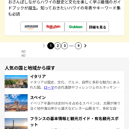
おさんぽしながらハワイの歴史と文化を楽しく学ぶ最強のガイ
ドブックが誕生。知っておきたいハワイの年表やキーワード集
も必読
詳細を見る
…
1
2
3
9
AD
AD
人気の国と地域から探す
イタリア
イタリアは歴史、文化、グルメ、自然と多彩な魅力にあふ
れた国。
ローマ
の古代遺跡やフィレンツェのルネッサンス
美術、ヴェネツィアの運河など、歴史あるスポットはもち
スペイン
ろん、トスカーナの美しい田園風景やアマルフィ海岸の絶
景など、自然景観も見逃せない。観光の合間には、本場の
イベリア半島のほぼ80％を占めるスペインは、太陽が降り
ピザやパスタなど、絶品のイタリア料理を堪能することも
注ぐ地中海沿岸から雄大なピレネー山脈まで、多彩な自然
できる。朝目覚めてから夜眠るまで、すべての瞬間を楽し
と文化が詰まったヨーロッパ屈指の旅行先だ。多様な地域
フランスの基本情報と観光ガイド・有名観光スポ
ませてくれるイタリアで、忘れられない旅をしてみよう！
文化が根付くこの国では、情熱的なフラメンコ、熱気あふ
なお、新着のイタリア情報は
コンテンツ一覧
を参照してほ
れる闘牛、そして美味しいタパスが生活の一部となってい
ット
しい。
る。首都マドリードの洗練された雰囲気や、バルセロナの