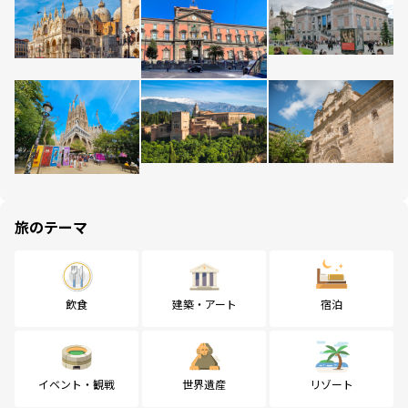
旅のテーマ
飲食
建築・アート
宿泊
イベント・観戦
世界遺産
リゾート