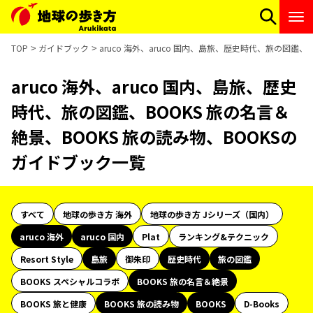
TOP
ガイドブック
aruco 海外、aruco 国内、島旅、歴史時代、旅の図鑑、
aruco 海外、aruco 国内、島旅、歴史
時代、旅の図鑑、BOOKS 旅の名言＆
絶景、BOOKS 旅の読み物、BOOKSの
ガイドブック一覧
すべて
地球の歩き方 海外
地球の歩き方 Jシリーズ（国内）
aruco 海外
aruco 国内
Plat
ランキング&テクニック
Resort Style
島旅
御朱印
歴史時代
旅の図鑑
BOOKS スペシャルコラボ
BOOKS 旅の名言＆絶景
BOOKS 旅と健康
BOOKS 旅の読み物
BOOKS
D-Books