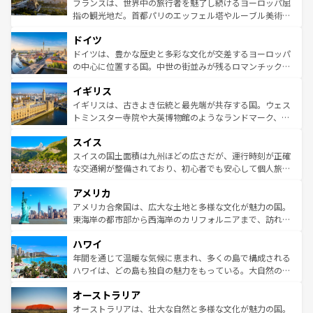
フランスは、世界中の旅行者を魅了し続けるヨーロッパ屈
アートに溢れた街角から、地方では古代ローマ遺跡や中世
指の観光地だ。首都パリのエッフェル塔やルーブル美術館
の城塞都市、穏やかなビーチリゾートまで多彩な表情を見
といった象徴的なスポットから、田舎町の古風な美しさま
せる。地方によって風土や気候が異なるスペインはその個
ドイツ
で、幅広い魅力が詰まっている。華麗な宮殿、歴史的な大
性で訪れる人を魅了する。 なお、新着のスペイン情報は
コ
聖堂、美しいビーチ、そして豊かな自然が、訪れる者を心
ドイツは、豊かな歴史と多彩な文化が交差するヨーロッパ
ンテンツ一覧
を参照してほしい。
から魅了する。また、フランスは美食の国としても知ら
の中心に位置する国。中世の街並みが残るロマンチック街
れ、フランス料理はユネスコ無形文化遺産にも登録されて
道から、未来を先取りするようなモダンな都市まで多様な
イギリス
いる。シャンパンの発祥地であるランス、プロヴァンスの
顔を持つこの国は、どこを歩いても飽きることがない。ベ
香り高いラベンダー畑など、多彩な楽しみ方が可能だ。さ
ルリンの文化的活気、バイエルン州のアルプスの絶景、そ
イギリスは、古きよき伝統と最先端が共存する国。ウェス
らに、パリ以外の地域にも魅力が溢れており、どの街角に
してライン川沿いのワイン畑といった風景は必見。ビール
トミンスター寺院や大英博物館のようなランドマーク、歴
も豊かな歴史と文化が息づいている。パリ以外の個性あふ
とソーセージを味わいながら地元の人と過ごす楽しい時間
史ある大学都市、美しい丘陵地帯や牧歌的な風景など、エ
れる地方に足を運ぶとそれぞれで全く異なる文化を体験で
スイス
は、お酒好きな人にはぜひ体験してほしい。 なお、新着の
リアごとに異なる魅力がある。また、優雅なアフタヌーン
きるだろう。 なお、新着のフランス情報は
コンテンツ一覧
ドイツ情報は
コンテンツ一覧
を参照してほしい。
ティー、ビール好きにはたまらない英国パブ、サッカー観
スイスの国土面積は九州ほどの広さだが、運行時刻が正確
を参照してほしい。
戦など、本場だからこそできる体験も豊富。イギリスを旅
な交通網が整備されており、初心者でも安心して個人旅行
して楽しみつくそう。 なお、新着のイギリス情報は
コンテ
を楽しめる。日本同様に時刻表どおりの旅が可能だ。中世
アメリカ
ンツ一覧
を参照してほしい。
の建物がそのまま残る町や、スイスならではのユニークな
博物館もあり、アルプス観光だけでなく町歩きも満喫する
アメリカ合衆国は、広大な土地と多様な文化が魅力の国。
ことができる。国民の所得が高いため物価も高いが、旅行
東海岸の都市部から西海岸のカリフォルニアまで、訪れる
者向けの交通パス提供のサービスもあり、うまく活用すれ
場所ごとに異なる風景と体験が待っている。ニューヨーク
ハワイ
ば市内交通費無料で観光を楽しむこともできる。 なお、新
のような巨大都市は、観光、ショッピング、エンターテイ
着のスイス情報は
コンテンツ一覧
を参照してほしい。
ンメントが詰まった刺激的なスポットだ。一方、アメリカ
年間を通じて温暖な気候に恵まれ、多くの島で構成される
西部には大自然が広がり、グランドキャニオンやイエロー
ハワイは、どの島も独自の魅力をもっている。大自然の神
ストーン国立公園といった絶景が堪能できる。さらに、南
秘を感じたいなら、火山が生み出した壮大な景観を誇るハ
オーストラリア
部のニューオーリンズでは、音楽と美食が融合した独特の
ワイ島は見逃せない。また、定番の観光地といえばオアフ
文化が魅力。旅行者はアメリカの各地域で異なる魅力を楽
島だが、静かな自然を求めるならマウイ島やカウアイ島が
オーストラリアは、壮大な自然と多様な文化が魅力の国。