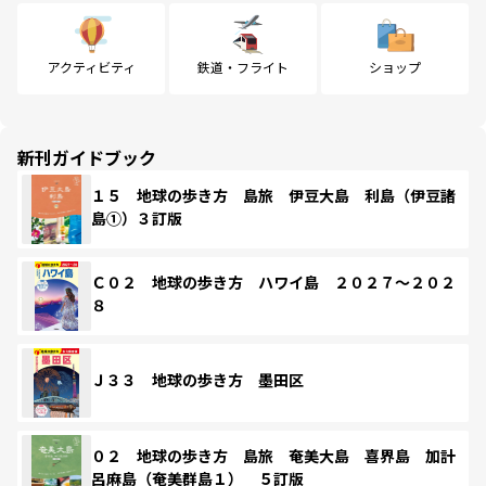
アクティビティ
鉄道・フライト
ショップ
新刊ガイドブック
１５ 地球の歩き方 島旅 伊豆大島 利島（伊豆諸
島①）３訂版
Ｃ０２ 地球の歩き方 ハワイ島 ２０２７～２０２
８
Ｊ３３ 地球の歩き方 墨田区
０２ 地球の歩き方 島旅 奄美大島 喜界島 加計
呂麻島（奄美群島１） ５訂版