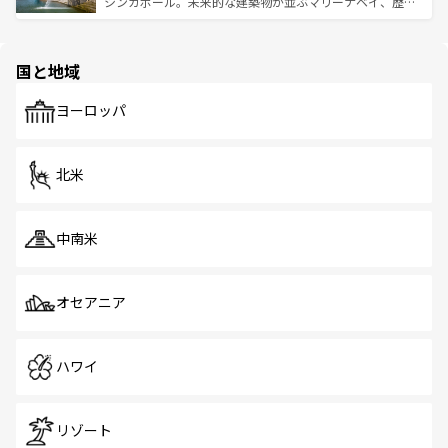
うな絶景から文化的な体験まで、香港を存分に楽しみ尽く
シンガポール。未来的な建築物が並ぶマリーナベイ、歴史
ける。 なお、新着のタイ情報は
コンテンツ一覧
を参照して
そう。 なお、新着の香港情報は
コンテンツ一覧
を参照して
と伝統を感じられるエスニックタウン、多数の緑豊かな公
ほしい。
ほしい。
園や自然保護区など、自然が調和した近代的な景観と文化
の多様性あふれるカラフルな町は、どこを歩いても新しい
国と地域
発見がある。さらに、治安のよさや充実した公共交通機関
も、旅行者にとっては魅力的なポイント。グルメも豊富
で、ホーカーズは地元の風情を楽しめる外せないスポット
ヨーロッパ
だ。訪れる人を飽きさせないシンガポールで、多様な魅力
を体感しよう。 なお、新着のシンガポール情報は
コンテン
ツ一覧
を参照してほしい。
北米
中南米
オセアニア
ハワイ
リゾート