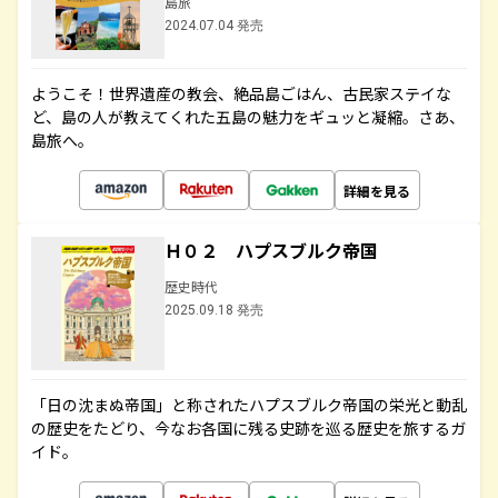
島旅
2024.07.04 発売
ようこそ！世界遺産の教会、絶品島ごはん、古民家ステイな
ど、島の人が教えてくれた五島の魅力をギュッと凝縮。さあ、
島旅へ。
詳細を見る
Ｈ０２ ハプスブルク帝国
歴史時代
2025.09.18 発売
「日の沈まぬ帝国」と称されたハプスブルク帝国の栄光と動乱
の歴史をたどり、今なお各国に残る史跡を巡る歴史を旅するガ
イド。