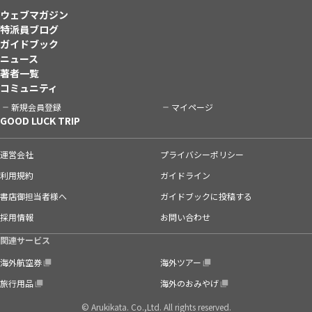
ウェブマガジン
特派員ブログ
ガイドブック
ニュース
著者一覧
コミュニティ
新規会員登録
マイページ
GOOD LUCK TRIP
運営会社
プライバシーポリシー
利用規約
ガイドライン
書店御担当者様へ
ガイドブックに投稿する
採用情報
お問い合わせ
関連サービス
海外航空券
海外ツアー
旅行用品
海外のおみやげ
© Arukikata. Co.,Ltd. All rights reserved.