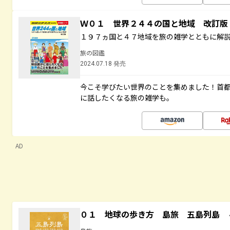
Ｗ０１ 世界２４４の国と地域 改訂版
１９７ヵ国と４７地域を旅の雑学とともに解
旅の図鑑
2024.07.18 発売
今こそ学びたい世界のことを集めました！首
に話したくなる旅の雑学も。
AD
０１ 地球の歩き方 島旅 五島列島 