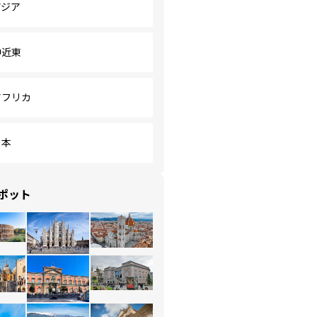
アジア
中近東
アフリカ
日本
ポット