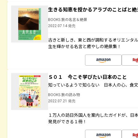
生きる知恵を授かるアラブのことばと絶
BOOKS 旅の名言＆絶景
2022.07.14 発売
古きと新しき、東と西が調和するオリエンタ
生を輝かせる名言と癒やしの絶景集！
Ｓ０１ 今こそ学びたい日本のこと
知っているようで知らない 日本人の心、食
BOOKS 旅の読み物
2022.07.21 発売
１万人の訪日外国人を案内したガイドが、日
発見ができる１冊！