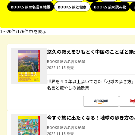
BOOKS 旅の名言＆絶景
BOOKS 旅と健康
BOOKS 旅の読み物
1〜20件/176件中 を表示
悠久の教えをひもとく中国のことばと絶
BOOKS 旅の名言＆絶景
2022.12.15 発売
世界を４０年以上歩いてきた「地球の歩き方
名言と癒やしの絶景集
今すぐ旅に出たくなる！地球の歩き方の
BOOKS 旅の名言＆絶景
2022.11.18 発売