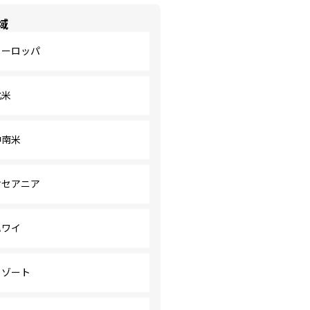
域
ヨーロッパ
北米
中南米
オセアニア
ハワイ
リゾート