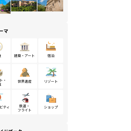
ーマ
食
建築・アート
宿泊
ト・
世界遺産
リゾート
戦
鉄道・
ビティ
ショップ
フライト