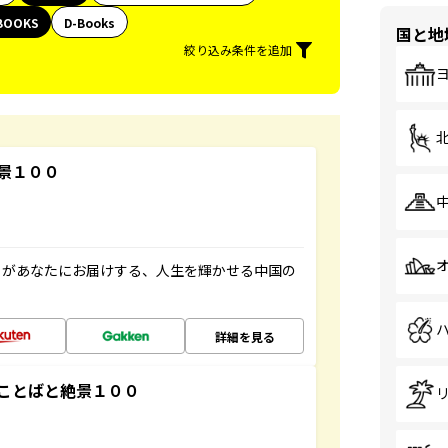
BOOKS
D-Books
国と地
絞り込み条件を追加
景１００
」があなたにお届けする、人生を輝かせる中国の
詳細を見る
ことばと絶景１００