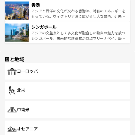
香港
とつ。フォーやバインミー、ベトナムコーヒーなどは、ぜ
の活気が交差している。北部ではチェンマイなどの山岳地
ひ現地で味わいたい。どの地域を訪れてもあたたかい人々
帯で自然と触れ合い、南部ではプーケットやクラビの美し
アジアと西洋の文化が交わる香港は、特有のエネルギーを
が旅行者を迎えてくれるので、きっと忘れられない旅にな
いビーチでリゾート気分を楽しむことができる。タイ料理
もっている。ヴィクトリア湾に広がる壮大な景色、近未来
るはずだ。 なお、新着のベトナム情報は
コンテンツ一覧
を
は世界的に有名で、屋台から高級レストランまで味覚を刺
的なアートスポット、そして歴史と現代が融合した町並
参照してほしい。
シンガポール
激する。気候は一年中温暖で、どの季節にも異なる楽しみ
み、どこを訪れても感動するはず。観光スポットが密集し
が待っている。親しみやすいタイの人々、仏教を中心とし
ており、効率よく見どころを回れるのも魅力。息をのむよ
アジアの交差点として多文化が融合した独自の魅力を放つ
た文化、そして多様な観光資源が、訪れる旅人を魅了し続
うな絶景から文化的な体験まで、香港を存分に楽しみ尽く
シンガポール。未来的な建築物が並ぶマリーナベイ、歴史
ける。 なお、新着のタイ情報は
コンテンツ一覧
を参照して
そう。 なお、新着の香港情報は
コンテンツ一覧
を参照して
と伝統を感じられるエスニックタウン、多数の緑豊かな公
ほしい。
ほしい。
園や自然保護区など、自然が調和した近代的な景観と文化
の多様性あふれるカラフルな町は、どこを歩いても新しい
国と地域
発見がある。さらに、治安のよさや充実した公共交通機関
も、旅行者にとっては魅力的なポイント。グルメも豊富
で、ホーカーズは地元の風情を楽しめる外せないスポット
ヨーロッパ
だ。訪れる人を飽きさせないシンガポールで、多様な魅力
を体感しよう。 なお、新着のシンガポール情報は
コンテン
ツ一覧
を参照してほしい。
北米
中南米
オセアニア