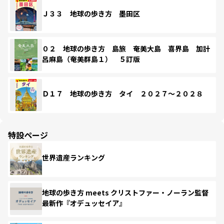
Ｊ３３ 地球の歩き方 墨田区
０２ 地球の歩き方 島旅 奄美大島 喜界島 加計
呂麻島（奄美群島１） ５訂版
Ｄ１７ 地球の歩き方 タイ ２０２７～２０２８
特設ページ
世界遺産ランキング
地球の歩き方 meets クリストファー・ノーラン監督
最新作『オデュッセイア』