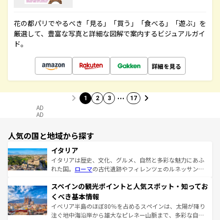
花の都パリでやるべき「見る」「買う」「食べる」「遊ぶ」を
厳選して、豊富な写真と詳細な図解で案内するビジュアルガイ
ド。
詳細を見る
…
1
2
3
17
AD
AD
人気の国と地域から探す
イタリア
イタリアは歴史、文化、グルメ、自然と多彩な魅力にあふ
れた国。
ローマ
の古代遺跡やフィレンツェのルネッサンス
美術、ヴェネツィアの運河など、歴史あるスポットはもち
スペインの観光ポイントと人気スポット・知ってお
ろん、トスカーナの美しい田園風景やアマルフィ海岸の絶
景など、自然景観も見逃せない。観光の合間には、本場の
くべき基本情報
ピザやパスタなど、絶品のイタリア料理を堪能することも
イベリア半島のほぼ80％を占めるスペインは、太陽が降り
できる。朝目覚めてから夜眠るまで、すべての瞬間を楽し
注ぐ地中海沿岸から雄大なピレネー山脈まで、多彩な自然