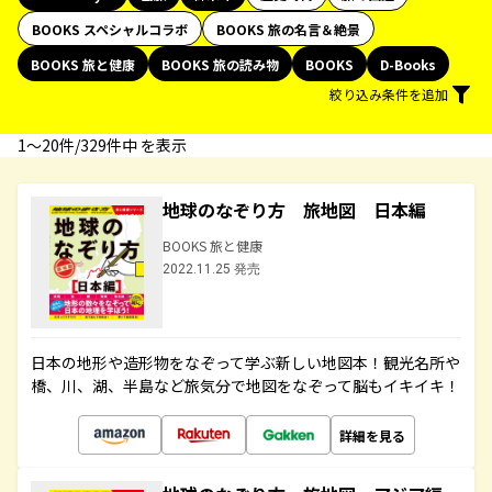
BOOKS スペシャルコラボ
BOOKS 旅の名言＆絶景
BOOKS 旅と健康
BOOKS 旅の読み物
BOOKS
D-Books
絞り込み条件を追加
1〜20件/329件中 を表示
地球のなぞり方 旅地図 日本編
BOOKS 旅と健康
2022.11.25 発売
日本の地形や造形物をなぞって学ぶ新しい地図本！観光名所や
橋、川、湖、半島など旅気分で地図をなぞって脳もイキイキ！
詳細を見る