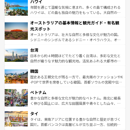
着のスイス情報は
コンテンツ一覧
を参照してほしい。
ハワイ
のような巨大都市は、観光、ショッピング、エンターテイ
ンメントが詰まった刺激的なスポットだ。一方、アメリカ
年間を通じて温暖な気候に恵まれ、多くの島で構成される
西部には大自然が広がり、グランドキャニオンやイエロー
ハワイは、どの島も独自の魅力をもっている。大自然の神
ストーン国立公園といった絶景が堪能できる。さらに、南
秘を感じたいなら、火山が生み出した壮大な景観を誇るハ
オーストラリアの基本情報と観光ガイド・有名観
部のニューオーリンズでは、音楽と美食が融合した独特の
ワイ島は見逃せない。また、定番の観光地といえばオアフ
文化が魅力。旅行者はアメリカの各地域で異なる魅力を楽
島だが、静かな自然を求めるならマウイ島やカウアイ島が
光スポット
しみながら、その多様性と豊かな歴史を感じることができ
おすすめ。エメラルドグリーンに輝く海をはじめ、豊かな
オーストラリアは、壮大な自然と多様な文化が魅力の国。
るだろう。車でのロードトリップや列車の旅も、アメリカ
文化や歴史が息づいている。「アロハスピリット」と呼ば
シドニーのシンボルであるシドニー・オペラハウス、オー
ならではの贅沢な旅のスタイルだ。 なお、新着のアメリカ
れるおもてなしの心で訪れる人々を迎えてくれるハワイの
ストラリア東海岸北部に広がる大サンゴ礁地帯グレートバ
情報は
コンテンツ一覧
を参照してほしい。
人々、おいしいローカルフードやハワイアンミュージッ
台湾
リアリーフや大陸中央部にそびえるウルル（エアーズロッ
ク、伝統的なフラダンスなど、すべてがハワイの魅力を彩
ク）、タスマニアの美しい原生林やケアンズの熱帯雨林な
日本から約４時間ほどでたどり着く台湾は、多彩な文化と
っている。訪れるたびに新しい発見と感動が待っているハ
ど、見どころがたくさん。また、カフェやワイン、オージ
自然が織りなす魅力的な観光地。活気あふれる大都市の台
ワイを、存分に味わってほしい。 なお、新着のハワイ情報
ービーフなどの食文化も豊かで、美味しいものであふれて
北やノスタルジックな町並みが人気な九份（ジォウフェ
は
コンテンツ一覧
を参照してほしい。
韓国
いる。アクティビティも充実しており、サーフィンやダイ
ン）、静ひつな山岳地帯である台湾東部など、都市の喧騒
ビング、ハイキングなど、アウトドア好きにはたまらな
と山間の静けさが共存しており、訪れる人に新しい発見と
歴史ある王朝文化が残る一方で、最先端のファッションやK
い。オーストラリアの多彩な魅力を存分に味わいつくそ
驚きをもたらしてくれる。また、奥深い台湾の食文化も魅
-POPで世界を席巻している韓国。首都ソウルの宮殿や伝統
う。 なお、新着のオーストラリア情報は
コンテンツ一覧
を
力で、夜市などの屋台グルメから高級料理、ヘルシーで美
家屋が並ぶエリアでは韓国の歴史と文化に浸ることがで
参照してほしい。
ベトナム
容にもいいと評判のスイーツなど、バラエティ豊かな料理
き、地方に足を延ばせば四季折々の自然美を楽しむことが
が味わえる。 なお、新着の台湾情報は
コンテンツ一覧
を参
できる。そして、キムチや焼肉、絶品のストリートフード
豊かな自然と多様な文化が魅力的なベトナム。南北に細長
照してほしい。
まで、さまざまな韓国料理が待っている。夜には、韓国な
く伸びる国土には、広大な田園風景や青々とした山々、世
らではのナイトライフも堪能できる。あたたかいホスピタ
界遺産に登録された壮大な自然景観が点在し、都市部では
タイ
リティに包まれながら、韓国の多彩な魅力を心ゆくまで味
急速な発展と共に伝統が息づく。ハノイの古い町並みやホ
わってみてほしい。 なお、新着の韓国情報は
コンテンツ一
ーチミン市のフランス統治時代の建物も、独特の雰囲気を
タイは、東南アジアに位置する豊かな自然と歴史が息づく
覧
を参照してほしい。
醸し出している。また、バラエティの豊かさとおいしさで
国だ。首都バンコクは高層ビルが立ち並ぶ一方、伝統的な
世界中の食通を魅了してやまないベトナム料理も魅力のひ
寺院や市場がいたるところに点在し、古きよき文化と現代