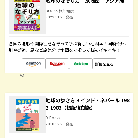
地球のなぞり方 旅地図 アジア編
BOOKS 旅と健康
2022.11.25 発売
各国の地形や関係性をなぞって学ぶ新しい地図本！国境や州、
川や街道、島など旅気分で地図をなぞって脳もイキイキ！
詳細を見る
AD
地球の歩き方 3 インド・ネパール 198
2-1983（初版復刻版）
D-Books
2018.12.20 発売