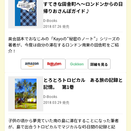
すてきな田舎町へ～ロンドンからの日
帰りおさんぽガイド♪
D-Books
2018.07.26 発売
英会話本でおなじみの「Kayoの“秘密のノート”」シリーズの
著者が、今度は自分の滞在するロンドン南東の田舎町をご紹
介！
詳細を見る
とろとろトロピカル ある旅の記録と
記憶。 第1巻
D-Books
2018.03.29 発売
子供の頃から夢見ていた南の島に滞在することになった筆者
が、島で出合うトロピカルでマジカルな45日間の記録と記