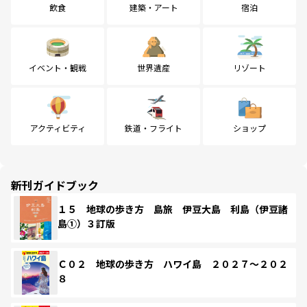
飲食
建築・アート
宿泊
イベント・観戦
世界遺産
リゾート
アクティビティ
鉄道・フライト
ショップ
新刊ガイドブック
１５ 地球の歩き方 島旅 伊豆大島 利島（伊豆諸
島①）３訂版
Ｃ０２ 地球の歩き方 ハワイ島 ２０２７～２０２
８