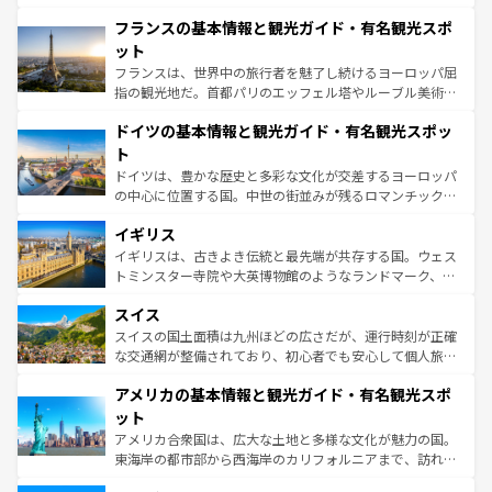
ませてくれるイタリアで、忘れられない旅をしてみよう！
と文化が詰まったヨーロッパ屈指の旅行先だ。多様な地域
なお、新着のイタリア情報は
コンテンツ一覧
を参照してほ
フランスの基本情報と観光ガイド・有名観光スポ
文化が根付くこの国では、情熱的なフラメンコ、熱気あふ
しい。
れる闘牛、そして美味しいタパスが生活の一部となってい
ット
る。首都マドリードの洗練された雰囲気や、バルセロナの
フランスは、世界中の旅行者を魅了し続けるヨーロッパ屈
アートに溢れた街角から、地方では古代ローマ遺跡や中世
指の観光地だ。首都パリのエッフェル塔やルーブル美術館
の城塞都市、穏やかなビーチリゾートまで多彩な表情を見
といった象徴的なスポットから、田舎町の古風な美しさま
せる。地方によって風土や気候が異なるスペインはその個
ドイツの基本情報と観光ガイド・有名観光スポッ
で、幅広い魅力が詰まっている。華麗な宮殿、歴史的な大
性で訪れる人を魅了する。 なお、新着のスペイン情報は
コ
聖堂、美しいビーチ、そして豊かな自然が、訪れる者を心
ト
ンテンツ一覧
を参照してほしい。
から魅了する。また、フランスは美食の国としても知ら
ドイツは、豊かな歴史と多彩な文化が交差するヨーロッパ
れ、フランス料理はユネスコ無形文化遺産にも登録されて
の中心に位置する国。中世の街並みが残るロマンチック街
いる。シャンパンの発祥地であるランス、プロヴァンスの
道から、未来を先取りするようなモダンな都市まで多様な
香り高いラベンダー畑など、多彩な楽しみ方が可能だ。さ
イギリス
顔を持つこの国は、どこを歩いても飽きることがない。ベ
らに、パリ以外の地域にも魅力が溢れており、どの街角に
ルリンの文化的活気、バイエルン州のアルプスの絶景、そ
イギリスは、古きよき伝統と最先端が共存する国。ウェス
も豊かな歴史と文化が息づいている。パリ以外の個性あふ
してライン川沿いのワイン畑といった風景は必見。ビール
トミンスター寺院や大英博物館のようなランドマーク、歴
れる地方に足を運ぶとそれぞれで全く異なる文化を体験で
とソーセージを味わいながら地元の人と過ごす楽しい時間
史ある大学都市、美しい丘陵地帯や牧歌的な風景など、エ
きるだろう。 なお、新着のフランス情報は
コンテンツ一覧
スイス
は、お酒好きな人にはぜひ体験してほしい。 なお、新着の
リアごとに異なる魅力がある。また、優雅なアフタヌーン
を参照してほしい。
ドイツ情報は
コンテンツ一覧
を参照してほしい。
ティー、ビール好きにはたまらない英国パブ、サッカー観
スイスの国土面積は九州ほどの広さだが、運行時刻が正確
戦など、本場だからこそできる体験も豊富。イギリスを旅
な交通網が整備されており、初心者でも安心して個人旅行
して楽しみつくそう。 なお、新着のイギリス情報は
コンテ
を楽しめる。日本同様に時刻表どおりの旅が可能だ。中世
アメリカの基本情報と観光ガイド・有名観光スポ
ンツ一覧
を参照してほしい。
の建物がそのまま残る町や、スイスならではのユニークな
博物館もあり、アルプス観光だけでなく町歩きも満喫する
ット
ことができる。国民の所得が高いため物価も高いが、旅行
アメリカ合衆国は、広大な土地と多様な文化が魅力の国。
者向けの交通パス提供のサービスもあり、うまく活用すれ
東海岸の都市部から西海岸のカリフォルニアまで、訪れる
ば市内交通費無料で観光を楽しむこともできる。 なお、新
場所ごとに異なる風景と体験が待っている。ニューヨーク