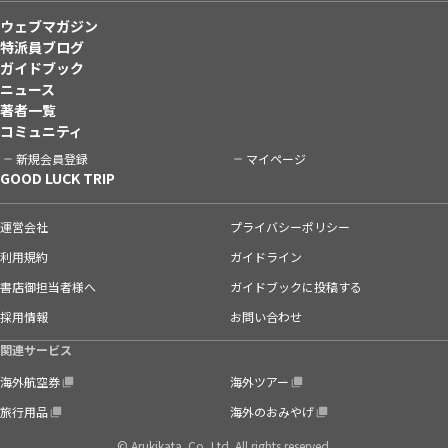
ウェブマガジン
特派員ブログ
ガイドブック
ニュース
著者一覧
コミュニティ
新規会員登録
マイページ
GOOD LUCK TRIP
運営会社
プライバシーポリシー
利用規約
ガイドライン
書店御担当者様へ
ガイドブックに投稿する
採用情報
お問い合わせ
関連サービス
海外航空券
海外ツアー
旅行用品
海外のおみやげ
© Arukikata. Co.,Ltd. All rights reserved.