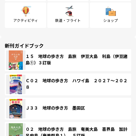
アクティビティ
鉄道・フライト
ショップ
新刊ガイドブック
１５ 地球の歩き方 島旅 伊豆大島 利島（伊豆諸
島①）３訂版
Ｃ０２ 地球の歩き方 ハワイ島 ２０２７～２０２
８
Ｊ３３ 地球の歩き方 墨田区
０２ 地球の歩き方 島旅 奄美大島 喜界島 加計
呂麻島（奄美群島１） ５訂版