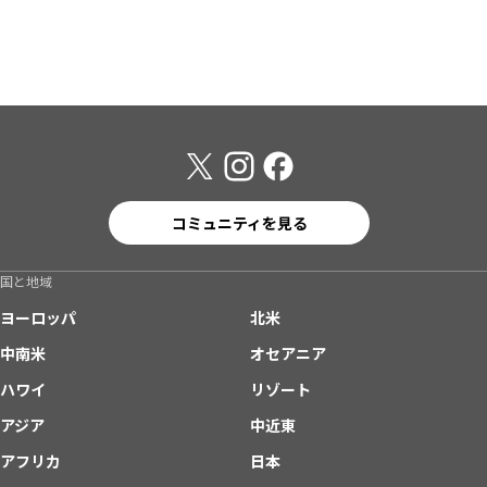
コミュニティを見る
国と地域
ヨーロッパ
北米
中南米
オセアニア
ハワイ
リゾート
アジア
中近東
アフリカ
日本