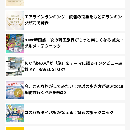
エアラインランキング 読者の投票をもとにランキン
グ形式で発表
Next韓国旅 次の韓国旅行がもっと楽しくなる 旅先・
グルメ・テクニック
旬な“あの人”が「旅」をテーマに語るインタビュー連
載 MY TRAVEL STORY
今、こんな旅がしてみたい！地球の歩き方が選ぶ2026
年絶対行くべき旅先30
コスパもタイパもかなえる！賢者の旅テクニック