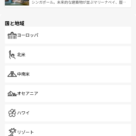
た文化、そして多様な観光資源が、訪れる旅人を魅了し続
うな絶景から文化的な体験まで、香港を存分に楽しみ尽く
シンガポール。未来的な建築物が並ぶマリーナベイ、歴史
ける。 なお、新着のタイ情報は
コンテンツ一覧
を参照して
そう。 なお、新着の香港情報は
コンテンツ一覧
を参照して
と伝統を感じられるエスニックタウン、多数の緑豊かな公
ほしい。
ほしい。
園や自然保護区など、自然が調和した近代的な景観と文化
の多様性あふれるカラフルな町は、どこを歩いても新しい
国と地域
発見がある。さらに、治安のよさや充実した公共交通機関
も、旅行者にとっては魅力的なポイント。グルメも豊富
で、ホーカーズは地元の風情を楽しめる外せないスポット
ヨーロッパ
だ。訪れる人を飽きさせないシンガポールで、多様な魅力
を体感しよう。 なお、新着のシンガポール情報は
コンテン
ツ一覧
を参照してほしい。
北米
中南米
オセアニア
ハワイ
リゾート