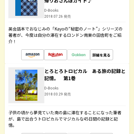
帰りおさんぽガイド♪
D-Books
2018.07.26 発売
英会話本でおなじみの「Kayoの“秘密のノート”」シリーズの
著者が、今度は自分の滞在するロンドン南東の田舎町をご紹
介！
詳細を見る
とろとろトロピカル ある旅の記録と
記憶。 第1巻
D-Books
2018.03.29 発売
子供の頃から夢見ていた南の島に滞在することになった筆者
が、島で出合うトロピカルでマジカルな45日間の記録と記
憶。