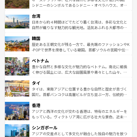
しみながら、その多様性と豊かな歴史を感じることができ
おすすめ。エメラルドグリーンに輝く海をはじめ、豊かな
シドニーのシンボルであるシドニー・オペラハウス、オー
るだろう。車でのロードトリップや列車の旅も、アメリカ
文化や歴史が息づいている。「アロハスピリット」と呼ば
ストラリア東海岸北部に広がる大サンゴ礁地帯グレートバ
ならではの贅沢な旅のスタイルだ。 なお、新着のアメリカ
台湾
れるおもてなしの心で訪れる人々を迎えてくれるハワイの
リアリーフや大陸中央部にそびえるウルル（エアーズロッ
情報は
コンテンツ一覧
を参照してほしい。
人々、おいしいローカルフードやハワイアンミュージッ
ク）、タスマニアの美しい原生林やケアンズの熱帯雨林な
日本から約４時間ほどでたどり着く台湾は、多彩な文化と
ク、伝統的なフラダンスなど、すべてがハワイの魅力を彩
ど、見どころがたくさん。また、カフェやワイン、オージ
自然が織りなす魅力的な観光地。活気あふれる大都市の台
っている。訪れるたびに新しい発見と感動が待っているハ
ービーフなどの食文化も豊かで、美味しいものであふれて
北やノスタルジックな町並みが人気な九份（ジォウフェ
ワイを、存分に味わってほしい。 なお、新着のハワイ情報
韓国
いる。アクティビティも充実しており、サーフィンやダイ
ン）、静ひつな山岳地帯である台湾東部など、都市の喧騒
は
コンテンツ一覧
を参照してほしい。
ビング、ハイキングなど、アウトドア好きにはたまらな
と山間の静けさが共存しており、訪れる人に新しい発見と
歴史ある王朝文化が残る一方で、最先端のファッションやK
い。オーストラリアの多彩な魅力を存分に味わいつくそ
驚きをもたらしてくれる。また、奥深い台湾の食文化も魅
-POPで世界を席巻している韓国。首都ソウルの宮殿や伝統
う。 なお、新着のオーストラリア情報は
コンテンツ一覧
を
力で、夜市などの屋台グルメから高級料理、ヘルシーで美
家屋が並ぶエリアでは韓国の歴史と文化に浸ることがで
参照してほしい。
ベトナム
容にもいいと評判のスイーツなど、バラエティ豊かな料理
き、地方に足を延ばせば四季折々の自然美を楽しむことが
が味わえる。 なお、新着の台湾情報は
コンテンツ一覧
を参
できる。そして、キムチや焼肉、絶品のストリートフード
豊かな自然と多様な文化が魅力的なベトナム。南北に細長
照してほしい。
まで、さまざまな韓国料理が待っている。夜には、韓国な
く伸びる国土には、広大な田園風景や青々とした山々、世
らではのナイトライフも堪能できる。あたたかいホスピタ
界遺産に登録された壮大な自然景観が点在し、都市部では
タイ
リティに包まれながら、韓国の多彩な魅力を心ゆくまで味
急速な発展と共に伝統が息づく。ハノイの古い町並みやホ
わってみてほしい。 なお、新着の韓国情報は
コンテンツ一
ーチミン市のフランス統治時代の建物も、独特の雰囲気を
タイは、東南アジアに位置する豊かな自然と歴史が息づく
覧
を参照してほしい。
醸し出している。また、バラエティの豊かさとおいしさで
国だ。首都バンコクは高層ビルが立ち並ぶ一方、伝統的な
世界中の食通を魅了してやまないベトナム料理も魅力のひ
寺院や市場がいたるところに点在し、古きよき文化と現代
香港
とつ。フォーやバインミー、ベトナムコーヒーなどは、ぜ
の活気が交差している。北部ではチェンマイなどの山岳地
ひ現地で味わいたい。どの地域を訪れてもあたたかい人々
帯で自然と触れ合い、南部ではプーケットやクラビの美し
アジアと西洋の文化が交わる香港は、特有のエネルギーを
が旅行者を迎えてくれるので、きっと忘れられない旅にな
いビーチでリゾート気分を楽しむことができる。タイ料理
もっている。ヴィクトリア湾に広がる壮大な景色、近未来
るはずだ。 なお、新着のベトナム情報は
コンテンツ一覧
を
は世界的に有名で、屋台から高級レストランまで味覚を刺
的なアートスポット、そして歴史と現代が融合した町並
参照してほしい。
シンガポール
激する。気候は一年中温暖で、どの季節にも異なる楽しみ
み、どこを訪れても感動するはず。観光スポットが密集し
が待っている。親しみやすいタイの人々、仏教を中心とし
ており、効率よく見どころを回れるのも魅力。息をのむよ
アジアの交差点として多文化が融合した独自の魅力を放つ