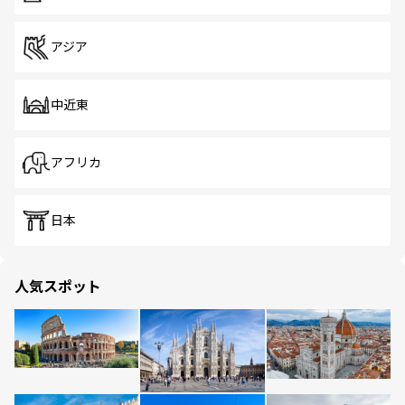
アジア
中近東
アフリカ
日本
人気スポット