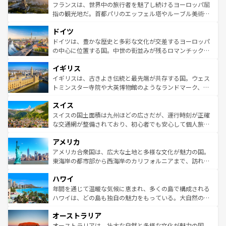
しい。
る。首都マドリードの洗練された雰囲気や、バルセロナの
フランスは、世界中の旅行者を魅了し続けるヨーロッパ屈
アートに溢れた街角から、地方では古代ローマ遺跡や中世
指の観光地だ。首都パリのエッフェル塔やルーブル美術館
の城塞都市、穏やかなビーチリゾートまで多彩な表情を見
といった象徴的なスポットから、田舎町の古風な美しさま
せる。地方によって風土や気候が異なるスペインはその個
ドイツ
で、幅広い魅力が詰まっている。華麗な宮殿、歴史的な大
性で訪れる人を魅了する。 なお、新着のスペイン情報は
コ
聖堂、美しいビーチ、そして豊かな自然が、訪れる者を心
ドイツは、豊かな歴史と多彩な文化が交差するヨーロッパ
ンテンツ一覧
を参照してほしい。
から魅了する。また、フランスは美食の国としても知ら
の中心に位置する国。中世の街並みが残るロマンチック街
れ、フランス料理はユネスコ無形文化遺産にも登録されて
道から、未来を先取りするようなモダンな都市まで多様な
イギリス
いる。シャンパンの発祥地であるランス、プロヴァンスの
顔を持つこの国は、どこを歩いても飽きることがない。ベ
香り高いラベンダー畑など、多彩な楽しみ方が可能だ。さ
ルリンの文化的活気、バイエルン州のアルプスの絶景、そ
イギリスは、古きよき伝統と最先端が共存する国。ウェス
らに、パリ以外の地域にも魅力が溢れており、どの街角に
してライン川沿いのワイン畑といった風景は必見。ビール
トミンスター寺院や大英博物館のようなランドマーク、歴
も豊かな歴史と文化が息づいている。パリ以外の個性あふ
とソーセージを味わいながら地元の人と過ごす楽しい時間
史ある大学都市、美しい丘陵地帯や牧歌的な風景など、エ
れる地方に足を運ぶとそれぞれで全く異なる文化を体験で
スイス
は、お酒好きな人にはぜひ体験してほしい。 なお、新着の
リアごとに異なる魅力がある。また、優雅なアフタヌーン
きるだろう。 なお、新着のフランス情報は
コンテンツ一覧
ドイツ情報は
コンテンツ一覧
を参照してほしい。
ティー、ビール好きにはたまらない英国パブ、サッカー観
スイスの国土面積は九州ほどの広さだが、運行時刻が正確
を参照してほしい。
戦など、本場だからこそできる体験も豊富。イギリスを旅
な交通網が整備されており、初心者でも安心して個人旅行
して楽しみつくそう。 なお、新着のイギリス情報は
コンテ
を楽しめる。日本同様に時刻表どおりの旅が可能だ。中世
アメリカ
ンツ一覧
を参照してほしい。
の建物がそのまま残る町や、スイスならではのユニークな
博物館もあり、アルプス観光だけでなく町歩きも満喫する
アメリカ合衆国は、広大な土地と多様な文化が魅力の国。
ことができる。国民の所得が高いため物価も高いが、旅行
東海岸の都市部から西海岸のカリフォルニアまで、訪れる
者向けの交通パス提供のサービスもあり、うまく活用すれ
場所ごとに異なる風景と体験が待っている。ニューヨーク
ハワイ
ば市内交通費無料で観光を楽しむこともできる。 なお、新
のような巨大都市は、観光、ショッピング、エンターテイ
着のスイス情報は
コンテンツ一覧
を参照してほしい。
ンメントが詰まった刺激的なスポットだ。一方、アメリカ
年間を通じて温暖な気候に恵まれ、多くの島で構成される
西部には大自然が広がり、グランドキャニオンやイエロー
ハワイは、どの島も独自の魅力をもっている。大自然の神
ストーン国立公園といった絶景が堪能できる。さらに、南
秘を感じたいなら、火山が生み出した壮大な景観を誇るハ
オーストラリア
部のニューオーリンズでは、音楽と美食が融合した独特の
ワイ島は見逃せない。また、定番の観光地といえばオアフ
文化が魅力。旅行者はアメリカの各地域で異なる魅力を楽
島だが、静かな自然を求めるならマウイ島やカウアイ島が
オーストラリアは、壮大な自然と多様な文化が魅力の国。