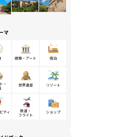
ーマ
食
建築・アート
宿泊
ト・
世界遺産
リゾート
戦
鉄道・
ビティ
ショップ
フライト