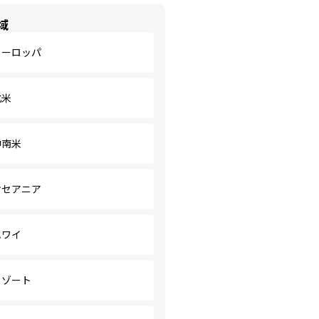
域
ヨーロッパ
北米
中南米
オセアニア
ハワイ
リゾート