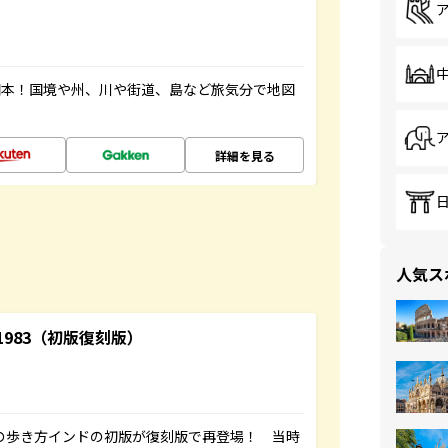
図本！国境や州、川や街道、島など旅気分で地図
詳細を見る
人気ス
-1983（初版復刻版）
球の歩き方インドの初版が復刻版で再登場！ 当時