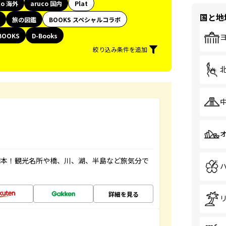
co 海外
aruco 国内
Plat
国と地
旅の図鑑
BOOKS スペシャルコラボ
BOOKS
D-Books
絞り込み条件を追加
図本！観光名所や橋、川、湖、半島など旅気分で
詳細を見る