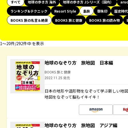
すべて
地球の歩き方 海外
地球の歩き方 Jシリーズ（国内）
aru
ランキング&テクニック
Resort Style
島旅
御朱印
歴史時代
BOOKS 旅の名言＆絶景
BOOKS 旅と健康
BOOKS 旅の読み物
1〜20件/292件中 を表示
地球のなぞり方 旅地図 日本編
BOOKS 旅と健康
2022.11.25 発売
日本の地形や造形物をなぞって学ぶ新しい地
地図をなぞって脳もイキイキ！
地球のなぞり方 旅地図 アジア編