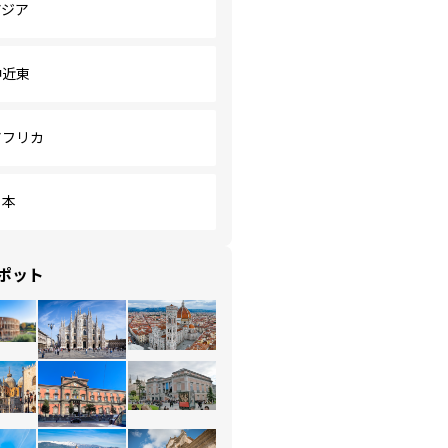
アジア
中近東
アフリカ
日本
ポット