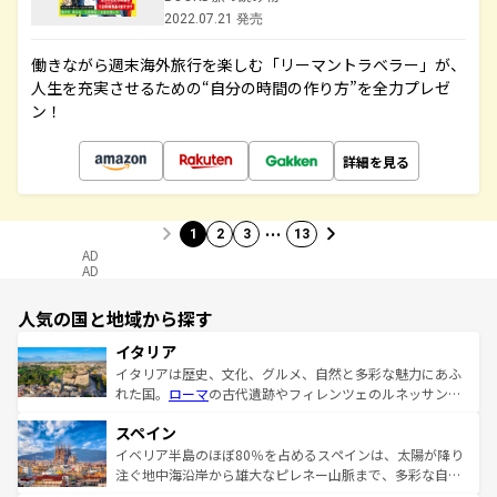
2022.07.21 発売
働きながら週末海外旅行を楽しむ「リーマントラベラー」が、
人生を充実させるための“自分の時間の作り方”を全力プレゼ
ン！
詳細を見る
…
1
2
3
13
AD
AD
人気の国と地域から探す
イタリア
イタリアは歴史、文化、グルメ、自然と多彩な魅力にあふ
れた国。
ローマ
の古代遺跡やフィレンツェのルネッサンス
美術、ヴェネツィアの運河など、歴史あるスポットはもち
スペイン
ろん、トスカーナの美しい田園風景やアマルフィ海岸の絶
景など、自然景観も見逃せない。観光の合間には、本場の
イベリア半島のほぼ80％を占めるスペインは、太陽が降り
ピザやパスタなど、絶品のイタリア料理を堪能することも
注ぐ地中海沿岸から雄大なピレネー山脈まで、多彩な自然
できる。朝目覚めてから夜眠るまで、すべての瞬間を楽し
と文化が詰まったヨーロッパ屈指の旅行先だ。多様な地域