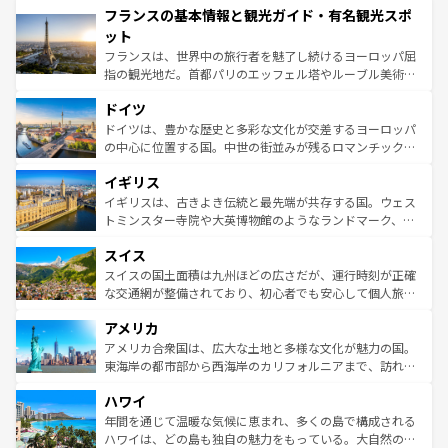
フランスの基本情報と観光ガイド・有名観光スポ
ませてくれるイタリアで、忘れられない旅をしてみよう！
文化が根付くこの国では、情熱的なフラメンコ、熱気あふ
なお、新着のイタリア情報は
コンテンツ一覧
を参照してほ
れる闘牛、そして美味しいタパスが生活の一部となってい
ット
しい。
る。首都マドリードの洗練された雰囲気や、バルセロナの
フランスは、世界中の旅行者を魅了し続けるヨーロッパ屈
アートに溢れた街角から、地方では古代ローマ遺跡や中世
指の観光地だ。首都パリのエッフェル塔やルーブル美術館
の城塞都市、穏やかなビーチリゾートまで多彩な表情を見
といった象徴的なスポットから、田舎町の古風な美しさま
せる。地方によって風土や気候が異なるスペインはその個
ドイツ
で、幅広い魅力が詰まっている。華麗な宮殿、歴史的な大
性で訪れる人を魅了する。 なお、新着のスペイン情報は
コ
聖堂、美しいビーチ、そして豊かな自然が、訪れる者を心
ドイツは、豊かな歴史と多彩な文化が交差するヨーロッパ
ンテンツ一覧
を参照してほしい。
から魅了する。また、フランスは美食の国としても知ら
の中心に位置する国。中世の街並みが残るロマンチック街
れ、フランス料理はユネスコ無形文化遺産にも登録されて
道から、未来を先取りするようなモダンな都市まで多様な
イギリス
いる。シャンパンの発祥地であるランス、プロヴァンスの
顔を持つこの国は、どこを歩いても飽きることがない。ベ
香り高いラベンダー畑など、多彩な楽しみ方が可能だ。さ
ルリンの文化的活気、バイエルン州のアルプスの絶景、そ
イギリスは、古きよき伝統と最先端が共存する国。ウェス
らに、パリ以外の地域にも魅力が溢れており、どの街角に
してライン川沿いのワイン畑といった風景は必見。ビール
トミンスター寺院や大英博物館のようなランドマーク、歴
も豊かな歴史と文化が息づいている。パリ以外の個性あふ
とソーセージを味わいながら地元の人と過ごす楽しい時間
史ある大学都市、美しい丘陵地帯や牧歌的な風景など、エ
れる地方に足を運ぶとそれぞれで全く異なる文化を体験で
スイス
は、お酒好きな人にはぜひ体験してほしい。 なお、新着の
リアごとに異なる魅力がある。また、優雅なアフタヌーン
きるだろう。 なお、新着のフランス情報は
コンテンツ一覧
ドイツ情報は
コンテンツ一覧
を参照してほしい。
ティー、ビール好きにはたまらない英国パブ、サッカー観
スイスの国土面積は九州ほどの広さだが、運行時刻が正確
を参照してほしい。
戦など、本場だからこそできる体験も豊富。イギリスを旅
な交通網が整備されており、初心者でも安心して個人旅行
して楽しみつくそう。 なお、新着のイギリス情報は
コンテ
を楽しめる。日本同様に時刻表どおりの旅が可能だ。中世
アメリカ
ンツ一覧
を参照してほしい。
の建物がそのまま残る町や、スイスならではのユニークな
博物館もあり、アルプス観光だけでなく町歩きも満喫する
アメリカ合衆国は、広大な土地と多様な文化が魅力の国。
ことができる。国民の所得が高いため物価も高いが、旅行
東海岸の都市部から西海岸のカリフォルニアまで、訪れる
者向けの交通パス提供のサービスもあり、うまく活用すれ
場所ごとに異なる風景と体験が待っている。ニューヨーク
ハワイ
ば市内交通費無料で観光を楽しむこともできる。 なお、新
のような巨大都市は、観光、ショッピング、エンターテイ
着のスイス情報は
コンテンツ一覧
を参照してほしい。
ンメントが詰まった刺激的なスポットだ。一方、アメリカ
年間を通じて温暖な気候に恵まれ、多くの島で構成される
西部には大自然が広がり、グランドキャニオンやイエロー
ハワイは、どの島も独自の魅力をもっている。大自然の神