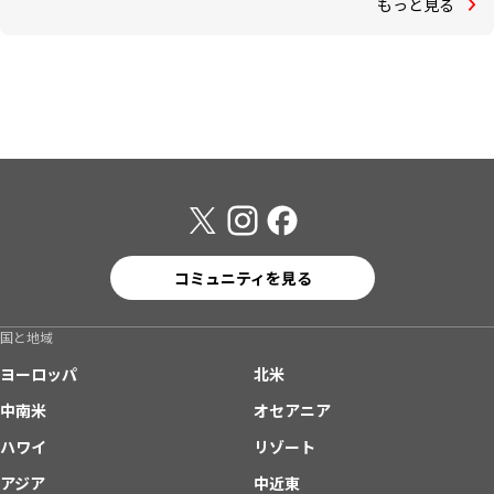
もっと見る
コミュニティを見る
国と地域
ヨーロッパ
北米
中南米
オセアニア
ハワイ
リゾート
アジア
中近東