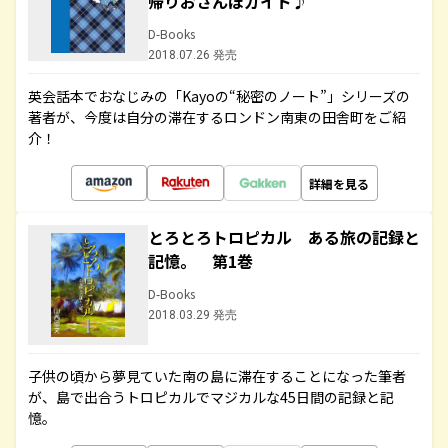
帰りおさんぽガイド♪
D-Books
2018.07.26 発売
英会話本でおなじみの「Kayoの“秘密のノート”」シリーズの
著者が、今度は自分の滞在するロンドン南東の田舎町をご紹
介！
詳細を見る
とろとろトロピカル ある旅の記録と
記憶。 第1巻
D-Books
2018.03.29 発売
子供の頃から夢見ていた南の島に滞在することになった筆者
が、島で出合うトロピカルでマジカルな45日間の記録と記
憶。