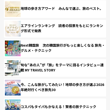
地球の歩き方アワード みんなで選ぶ、旅のベスト。
エアラインランキング 読者の投票をもとにランキン
グ形式で発表
Next韓国旅 次の韓国旅行がもっと楽しくなる 旅先・
グルメ・テクニック
旬な“あの人”が「旅」をテーマに語るインタビュー連
載 MY TRAVEL STORY
今、こんな旅がしてみたい！地球の歩き方が選ぶ2026
年絶対行くべき旅先30
コスパもタイパもかなえる！賢者の旅テクニック