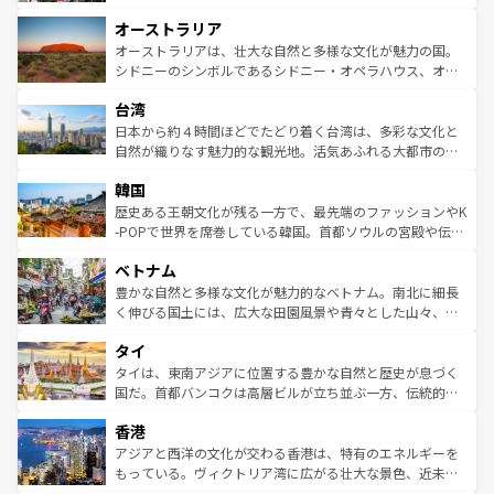
ストーン国立公園といった絶景が堪能できる。さらに、南
秘を感じたいなら、火山が生み出した壮大な景観を誇るハ
オーストラリア
部のニューオーリンズでは、音楽と美食が融合した独特の
ワイ島は見逃せない。また、定番の観光地といえばオアフ
文化が魅力。旅行者はアメリカの各地域で異なる魅力を楽
島だが、静かな自然を求めるならマウイ島やカウアイ島が
オーストラリアは、壮大な自然と多様な文化が魅力の国。
しみながら、その多様性と豊かな歴史を感じることができ
おすすめ。エメラルドグリーンに輝く海をはじめ、豊かな
シドニーのシンボルであるシドニー・オペラハウス、オー
るだろう。車でのロードトリップや列車の旅も、アメリカ
文化や歴史が息づいている。「アロハスピリット」と呼ば
ストラリア東海岸北部に広がる大サンゴ礁地帯グレートバ
ならではの贅沢な旅のスタイルだ。 なお、新着のアメリカ
台湾
れるおもてなしの心で訪れる人々を迎えてくれるハワイの
リアリーフや大陸中央部にそびえるウルル（エアーズロッ
情報は
コンテンツ一覧
を参照してほしい。
人々、おいしいローカルフードやハワイアンミュージッ
ク）、タスマニアの美しい原生林やケアンズの熱帯雨林な
日本から約４時間ほどでたどり着く台湾は、多彩な文化と
ク、伝統的なフラダンスなど、すべてがハワイの魅力を彩
ど、見どころがたくさん。また、カフェやワイン、オージ
自然が織りなす魅力的な観光地。活気あふれる大都市の台
っている。訪れるたびに新しい発見と感動が待っているハ
ービーフなどの食文化も豊かで、美味しいものであふれて
北やノスタルジックな町並みが人気な九份（ジォウフェ
ワイを、存分に味わってほしい。 なお、新着のハワイ情報
韓国
いる。アクティビティも充実しており、サーフィンやダイ
ン）、静ひつな山岳地帯である台湾東部など、都市の喧騒
は
コンテンツ一覧
を参照してほしい。
ビング、ハイキングなど、アウトドア好きにはたまらな
と山間の静けさが共存しており、訪れる人に新しい発見と
歴史ある王朝文化が残る一方で、最先端のファッションやK
い。オーストラリアの多彩な魅力を存分に味わいつくそ
驚きをもたらしてくれる。また、奥深い台湾の食文化も魅
-POPで世界を席巻している韓国。首都ソウルの宮殿や伝統
う。 なお、新着のオーストラリア情報は
コンテンツ一覧
を
力で、夜市などの屋台グルメから高級料理、ヘルシーで美
家屋が並ぶエリアでは韓国の歴史と文化に浸ることがで
参照してほしい。
ベトナム
容にもいいと評判のスイーツなど、バラエティ豊かな料理
き、地方に足を延ばせば四季折々の自然美を楽しむことが
が味わえる。 なお、新着の台湾情報は
コンテンツ一覧
を参
できる。そして、キムチや焼肉、絶品のストリートフード
豊かな自然と多様な文化が魅力的なベトナム。南北に細長
照してほしい。
まで、さまざまな韓国料理が待っている。夜には、韓国な
く伸びる国土には、広大な田園風景や青々とした山々、世
らではのナイトライフも堪能できる。あたたかいホスピタ
界遺産に登録された壮大な自然景観が点在し、都市部では
タイ
リティに包まれながら、韓国の多彩な魅力を心ゆくまで味
急速な発展と共に伝統が息づく。ハノイの古い町並みやホ
わってみてほしい。 なお、新着の韓国情報は
コンテンツ一
ーチミン市のフランス統治時代の建物も、独特の雰囲気を
タイは、東南アジアに位置する豊かな自然と歴史が息づく
覧
を参照してほしい。
醸し出している。また、バラエティの豊かさとおいしさで
国だ。首都バンコクは高層ビルが立ち並ぶ一方、伝統的な
世界中の食通を魅了してやまないベトナム料理も魅力のひ
寺院や市場がいたるところに点在し、古きよき文化と現代
香港
とつ。フォーやバインミー、ベトナムコーヒーなどは、ぜ
の活気が交差している。北部ではチェンマイなどの山岳地
ひ現地で味わいたい。どの地域を訪れてもあたたかい人々
帯で自然と触れ合い、南部ではプーケットやクラビの美し
アジアと西洋の文化が交わる香港は、特有のエネルギーを
が旅行者を迎えてくれるので、きっと忘れられない旅にな
いビーチでリゾート気分を楽しむことができる。タイ料理
もっている。ヴィクトリア湾に広がる壮大な景色、近未来
るはずだ。 なお、新着のベトナム情報は
コンテンツ一覧
を
は世界的に有名で、屋台から高級レストランまで味覚を刺
的なアートスポット、そして歴史と現代が融合した町並