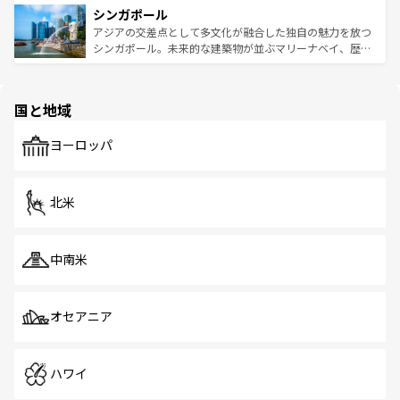
参照してほしい。
シンガポール
激する。気候は一年中温暖で、どの季節にも異なる楽しみ
み、どこを訪れても感動するはず。観光スポットが密集し
が待っている。親しみやすいタイの人々、仏教を中心とし
ており、効率よく見どころを回れるのも魅力。息をのむよ
アジアの交差点として多文化が融合した独自の魅力を放つ
た文化、そして多様な観光資源が、訪れる旅人を魅了し続
うな絶景から文化的な体験まで、香港を存分に楽しみ尽く
シンガポール。未来的な建築物が並ぶマリーナベイ、歴史
ける。 なお、新着のタイ情報は
コンテンツ一覧
を参照して
そう。 なお、新着の香港情報は
コンテンツ一覧
を参照して
と伝統を感じられるエスニックタウン、多数の緑豊かな公
ほしい。
ほしい。
園や自然保護区など、自然が調和した近代的な景観と文化
の多様性あふれるカラフルな町は、どこを歩いても新しい
国と地域
発見がある。さらに、治安のよさや充実した公共交通機関
も、旅行者にとっては魅力的なポイント。グルメも豊富
で、ホーカーズは地元の風情を楽しめる外せないスポット
ヨーロッパ
だ。訪れる人を飽きさせないシンガポールで、多様な魅力
を体感しよう。 なお、新着のシンガポール情報は
コンテン
ツ一覧
を参照してほしい。
北米
中南米
オセアニア
ハワイ