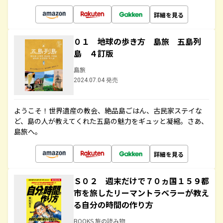
詳細を見る
０１ 地球の歩き方 島旅 五島列
島 ４訂版
島旅
2024.07.04 発売
ようこそ！世界遺産の教会、絶品島ごはん、古民家ステイな
ど、島の人が教えてくれた五島の魅力をギュッと凝縮。さあ、
島旅へ。
詳細を見る
Ｓ０２ 週末だけで７０ヵ国１５９都
市を旅したリーマントラベラーが教え
る自分の時間の作り方
BOOKS 旅の読み物