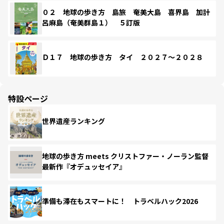
０２ 地球の歩き方 島旅 奄美大島 喜界島 加計
呂麻島（奄美群島１） ５訂版
Ｄ１７ 地球の歩き方 タイ ２０２７～２０２８
特設ページ
世界遺産ランキング
地球の歩き方 meets クリストファー・ノーラン監督
最新作『オデュッセイア』
準備も滞在もスマートに！ トラベルハック2026