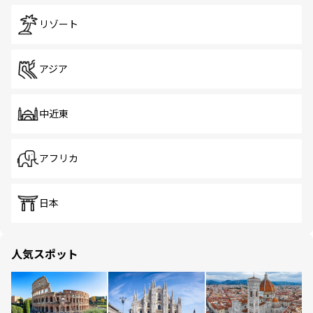
リゾート
アジア
中近東
アフリカ
日本
人気スポット