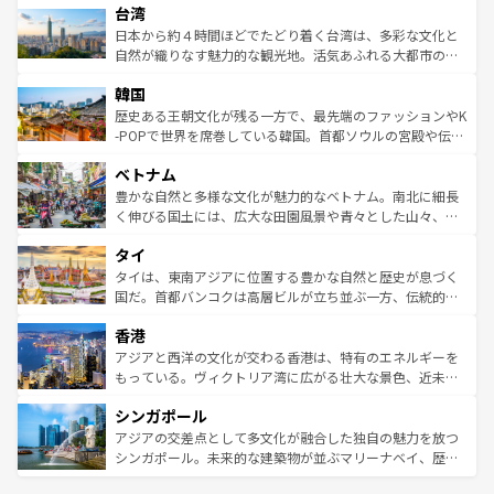
ならではの贅沢な旅のスタイルだ。 なお、新着のアメリカ
台湾
れるおもてなしの心で訪れる人々を迎えてくれるハワイの
リアリーフや大陸中央部にそびえるウルル（エアーズロッ
情報は
コンテンツ一覧
を参照してほしい。
人々、おいしいローカルフードやハワイアンミュージッ
ク）、タスマニアの美しい原生林やケアンズの熱帯雨林な
日本から約４時間ほどでたどり着く台湾は、多彩な文化と
ク、伝統的なフラダンスなど、すべてがハワイの魅力を彩
ど、見どころがたくさん。また、カフェやワイン、オージ
自然が織りなす魅力的な観光地。活気あふれる大都市の台
っている。訪れるたびに新しい発見と感動が待っているハ
ービーフなどの食文化も豊かで、美味しいものであふれて
北やノスタルジックな町並みが人気な九份（ジォウフェ
ワイを、存分に味わってほしい。 なお、新着のハワイ情報
韓国
いる。アクティビティも充実しており、サーフィンやダイ
ン）、静ひつな山岳地帯である台湾東部など、都市の喧騒
は
コンテンツ一覧
を参照してほしい。
ビング、ハイキングなど、アウトドア好きにはたまらな
と山間の静けさが共存しており、訪れる人に新しい発見と
歴史ある王朝文化が残る一方で、最先端のファッションやK
い。オーストラリアの多彩な魅力を存分に味わいつくそ
驚きをもたらしてくれる。また、奥深い台湾の食文化も魅
-POPで世界を席巻している韓国。首都ソウルの宮殿や伝統
う。 なお、新着のオーストラリア情報は
コンテンツ一覧
を
力で、夜市などの屋台グルメから高級料理、ヘルシーで美
家屋が並ぶエリアでは韓国の歴史と文化に浸ることがで
参照してほしい。
ベトナム
容にもいいと評判のスイーツなど、バラエティ豊かな料理
き、地方に足を延ばせば四季折々の自然美を楽しむことが
が味わえる。 なお、新着の台湾情報は
コンテンツ一覧
を参
できる。そして、キムチや焼肉、絶品のストリートフード
豊かな自然と多様な文化が魅力的なベトナム。南北に細長
照してほしい。
まで、さまざまな韓国料理が待っている。夜には、韓国な
く伸びる国土には、広大な田園風景や青々とした山々、世
らではのナイトライフも堪能できる。あたたかいホスピタ
界遺産に登録された壮大な自然景観が点在し、都市部では
タイ
リティに包まれながら、韓国の多彩な魅力を心ゆくまで味
急速な発展と共に伝統が息づく。ハノイの古い町並みやホ
わってみてほしい。 なお、新着の韓国情報は
コンテンツ一
ーチミン市のフランス統治時代の建物も、独特の雰囲気を
タイは、東南アジアに位置する豊かな自然と歴史が息づく
覧
を参照してほしい。
醸し出している。また、バラエティの豊かさとおいしさで
国だ。首都バンコクは高層ビルが立ち並ぶ一方、伝統的な
世界中の食通を魅了してやまないベトナム料理も魅力のひ
寺院や市場がいたるところに点在し、古きよき文化と現代
香港
とつ。フォーやバインミー、ベトナムコーヒーなどは、ぜ
の活気が交差している。北部ではチェンマイなどの山岳地
ひ現地で味わいたい。どの地域を訪れてもあたたかい人々
帯で自然と触れ合い、南部ではプーケットやクラビの美し
アジアと西洋の文化が交わる香港は、特有のエネルギーを
が旅行者を迎えてくれるので、きっと忘れられない旅にな
いビーチでリゾート気分を楽しむことができる。タイ料理
もっている。ヴィクトリア湾に広がる壮大な景色、近未来
るはずだ。 なお、新着のベトナム情報は
コンテンツ一覧
を
は世界的に有名で、屋台から高級レストランまで味覚を刺
的なアートスポット、そして歴史と現代が融合した町並
参照してほしい。
シンガポール
激する。気候は一年中温暖で、どの季節にも異なる楽しみ
み、どこを訪れても感動するはず。観光スポットが密集し
が待っている。親しみやすいタイの人々、仏教を中心とし
ており、効率よく見どころを回れるのも魅力。息をのむよ
アジアの交差点として多文化が融合した独自の魅力を放つ
た文化、そして多様な観光資源が、訪れる旅人を魅了し続
うな絶景から文化的な体験まで、香港を存分に楽しみ尽く
シンガポール。未来的な建築物が並ぶマリーナベイ、歴史
ける。 なお、新着のタイ情報は
コンテンツ一覧
を参照して
そう。 なお、新着の香港情報は
コンテンツ一覧
を参照して
と伝統を感じられるエスニックタウン、多数の緑豊かな公