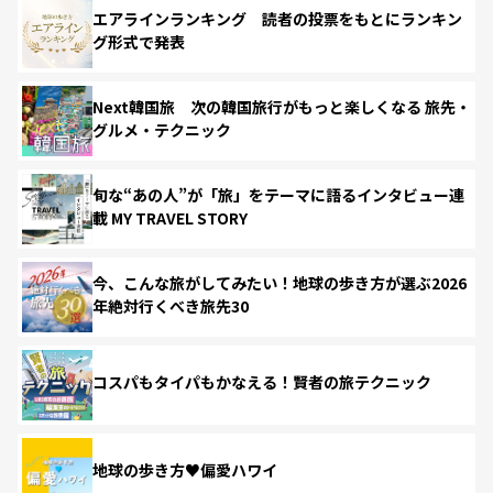
エアラインランキング 読者の投票をもとにランキン
グ形式で発表
Next韓国旅 次の韓国旅行がもっと楽しくなる 旅先・
グルメ・テクニック
旬な“あの人”が「旅」をテーマに語るインタビュー連
載 MY TRAVEL STORY
今、こんな旅がしてみたい！地球の歩き方が選ぶ2026
年絶対行くべき旅先30
コスパもタイパもかなえる！賢者の旅テクニック
地球の歩き方♥偏愛ハワイ