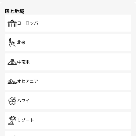
ほしい。
ほしい。
園や自然保護区など、自然が調和した近代的な景観と文化
の多様性あふれるカラフルな町は、どこを歩いても新しい
国と地域
発見がある。さらに、治安のよさや充実した公共交通機関
も、旅行者にとっては魅力的なポイント。グルメも豊富
で、ホーカーズは地元の風情を楽しめる外せないスポット
ヨーロッパ
だ。訪れる人を飽きさせないシンガポールで、多様な魅力
を体感しよう。 なお、新着のシンガポール情報は
コンテン
ツ一覧
を参照してほしい。
北米
中南米
オセアニア
ハワイ
リゾート