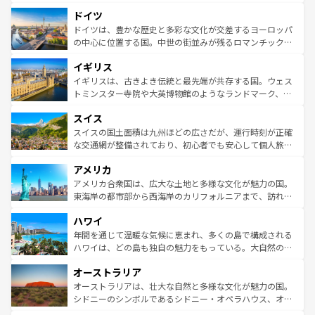
アートに溢れた街角から、地方では古代ローマ遺跡や中世
といった象徴的なスポットから、田舎町の古風な美しさま
ドイツ
の城塞都市、穏やかなビーチリゾートまで多彩な表情を見
で、幅広い魅力が詰まっている。華麗な宮殿、歴史的な大
せる。地方によって風土や気候が異なるスペインはその個
聖堂、美しいビーチ、そして豊かな自然が、訪れる者を心
ドイツは、豊かな歴史と多彩な文化が交差するヨーロッパ
性で訪れる人を魅了する。 なお、新着のスペイン情報は
コ
から魅了する。また、フランスは美食の国としても知ら
の中心に位置する国。中世の街並みが残るロマンチック街
ンテンツ一覧
を参照してほしい。
れ、フランス料理はユネスコ無形文化遺産にも登録されて
道から、未来を先取りするようなモダンな都市まで多様な
イギリス
いる。シャンパンの発祥地であるランス、プロヴァンスの
顔を持つこの国は、どこを歩いても飽きることがない。ベ
香り高いラベンダー畑など、多彩な楽しみ方が可能だ。さ
ルリンの文化的活気、バイエルン州のアルプスの絶景、そ
イギリスは、古きよき伝統と最先端が共存する国。ウェス
らに、パリ以外の地域にも魅力が溢れており、どの街角に
してライン川沿いのワイン畑といった風景は必見。ビール
トミンスター寺院や大英博物館のようなランドマーク、歴
も豊かな歴史と文化が息づいている。パリ以外の個性あふ
とソーセージを味わいながら地元の人と過ごす楽しい時間
史ある大学都市、美しい丘陵地帯や牧歌的な風景など、エ
れる地方に足を運ぶとそれぞれで全く異なる文化を体験で
スイス
は、お酒好きな人にはぜひ体験してほしい。 なお、新着の
リアごとに異なる魅力がある。また、優雅なアフタヌーン
きるだろう。 なお、新着のフランス情報は
コンテンツ一覧
ドイツ情報は
コンテンツ一覧
を参照してほしい。
ティー、ビール好きにはたまらない英国パブ、サッカー観
スイスの国土面積は九州ほどの広さだが、運行時刻が正確
を参照してほしい。
戦など、本場だからこそできる体験も豊富。イギリスを旅
な交通網が整備されており、初心者でも安心して個人旅行
して楽しみつくそう。 なお、新着のイギリス情報は
コンテ
を楽しめる。日本同様に時刻表どおりの旅が可能だ。中世
アメリカ
ンツ一覧
を参照してほしい。
の建物がそのまま残る町や、スイスならではのユニークな
博物館もあり、アルプス観光だけでなく町歩きも満喫する
アメリカ合衆国は、広大な土地と多様な文化が魅力の国。
ことができる。国民の所得が高いため物価も高いが、旅行
東海岸の都市部から西海岸のカリフォルニアまで、訪れる
者向けの交通パス提供のサービスもあり、うまく活用すれ
場所ごとに異なる風景と体験が待っている。ニューヨーク
ハワイ
ば市内交通費無料で観光を楽しむこともできる。 なお、新
のような巨大都市は、観光、ショッピング、エンターテイ
着のスイス情報は
コンテンツ一覧
を参照してほしい。
ンメントが詰まった刺激的なスポットだ。一方、アメリカ
年間を通じて温暖な気候に恵まれ、多くの島で構成される
西部には大自然が広がり、グランドキャニオンやイエロー
ハワイは、どの島も独自の魅力をもっている。大自然の神
ストーン国立公園といった絶景が堪能できる。さらに、南
秘を感じたいなら、火山が生み出した壮大な景観を誇るハ
オーストラリア
部のニューオーリンズでは、音楽と美食が融合した独特の
ワイ島は見逃せない。また、定番の観光地といえばオアフ
文化が魅力。旅行者はアメリカの各地域で異なる魅力を楽
島だが、静かな自然を求めるならマウイ島やカウアイ島が
オーストラリアは、壮大な自然と多様な文化が魅力の国。
しみながら、その多様性と豊かな歴史を感じることができ
おすすめ。エメラルドグリーンに輝く海をはじめ、豊かな
シドニーのシンボルであるシドニー・オペラハウス、オー
るだろう。車でのロードトリップや列車の旅も、アメリカ
文化や歴史が息づいている。「アロハスピリット」と呼ば
ストラリア東海岸北部に広がる大サンゴ礁地帯グレートバ