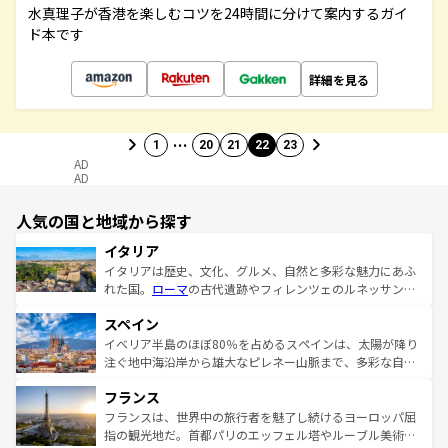
水真理子が香港を楽しむコツを24時間に分けて案内するガイ
ド本です
詳細を見る
…
1
20
21
22
23
AD
AD
人気の国と地域から探す
イタリア
イタリアは歴史、文化、グルメ、自然と多彩な魅力にあふ
れた国。
ローマ
の古代遺跡やフィレンツェのルネッサンス
美術、ヴェネツィアの運河など、歴史あるスポットはもち
スペイン
ろん、トスカーナの美しい田園風景やアマルフィ海岸の絶
景など、自然景観も見逃せない。観光の合間には、本場の
イベリア半島のほぼ80％を占めるスペインは、太陽が降り
ピザやパスタなど、絶品のイタリア料理を堪能することも
注ぐ地中海沿岸から雄大なピレネー山脈まで、多彩な自然
できる。朝目覚めてから夜眠るまで、すべての瞬間を楽し
と文化が詰まったヨーロッパ屈指の旅行先だ。多様な地域
フランス
ませてくれるイタリアで、忘れられない旅をしてみよう！
文化が根付くこの国では、情熱的なフラメンコ、熱気あふ
なお、新着のイタリア情報は
コンテンツ一覧
を参照してほ
れる闘牛、そして美味しいタパスが生活の一部となってい
フランスは、世界中の旅行者を魅了し続けるヨーロッパ屈
しい。
る。首都マドリードの洗練された雰囲気や、バルセロナの
指の観光地だ。首都パリのエッフェル塔やルーブル美術館