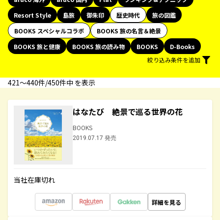
Resort Style
島旅
御朱印
歴史時代
旅の図鑑
BOOKS スペシャルコラボ
BOOKS 旅の名言＆絶景
BOOKS 旅と健康
BOOKS 旅の読み物
BOOKS
D-Books
絞り込み条件を追加
421〜440件/450件中 を表示
はなたび 絶景で巡る世界の花
BOOKS
2019.07.17 発売
当社在庫切れ
詳細を見る