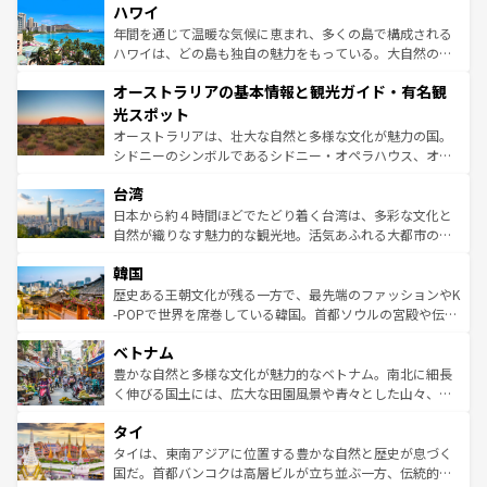
着のスイス情報は
コンテンツ一覧
を参照してほしい。
ハワイ
のような巨大都市は、観光、ショッピング、エンターテイ
ンメントが詰まった刺激的なスポットだ。一方、アメリカ
年間を通じて温暖な気候に恵まれ、多くの島で構成される
西部には大自然が広がり、グランドキャニオンやイエロー
ハワイは、どの島も独自の魅力をもっている。大自然の神
ストーン国立公園といった絶景が堪能できる。さらに、南
秘を感じたいなら、火山が生み出した壮大な景観を誇るハ
オーストラリアの基本情報と観光ガイド・有名観
部のニューオーリンズでは、音楽と美食が融合した独特の
ワイ島は見逃せない。また、定番の観光地といえばオアフ
文化が魅力。旅行者はアメリカの各地域で異なる魅力を楽
島だが、静かな自然を求めるならマウイ島やカウアイ島が
光スポット
しみながら、その多様性と豊かな歴史を感じることができ
おすすめ。エメラルドグリーンに輝く海をはじめ、豊かな
オーストラリアは、壮大な自然と多様な文化が魅力の国。
るだろう。車でのロードトリップや列車の旅も、アメリカ
文化や歴史が息づいている。「アロハスピリット」と呼ば
シドニーのシンボルであるシドニー・オペラハウス、オー
ならではの贅沢な旅のスタイルだ。 なお、新着のアメリカ
れるおもてなしの心で訪れる人々を迎えてくれるハワイの
ストラリア東海岸北部に広がる大サンゴ礁地帯グレートバ
情報は
コンテンツ一覧
を参照してほしい。
人々、おいしいローカルフードやハワイアンミュージッ
台湾
リアリーフや大陸中央部にそびえるウルル（エアーズロッ
ク、伝統的なフラダンスなど、すべてがハワイの魅力を彩
ク）、タスマニアの美しい原生林やケアンズの熱帯雨林な
日本から約４時間ほどでたどり着く台湾は、多彩な文化と
っている。訪れるたびに新しい発見と感動が待っているハ
ど、見どころがたくさん。また、カフェやワイン、オージ
自然が織りなす魅力的な観光地。活気あふれる大都市の台
ワイを、存分に味わってほしい。 なお、新着のハワイ情報
ービーフなどの食文化も豊かで、美味しいものであふれて
北やノスタルジックな町並みが人気な九份（ジォウフェ
は
コンテンツ一覧
を参照してほしい。
韓国
いる。アクティビティも充実しており、サーフィンやダイ
ン）、静ひつな山岳地帯である台湾東部など、都市の喧騒
ビング、ハイキングなど、アウトドア好きにはたまらな
と山間の静けさが共存しており、訪れる人に新しい発見と
歴史ある王朝文化が残る一方で、最先端のファッションやK
い。オーストラリアの多彩な魅力を存分に味わいつくそ
驚きをもたらしてくれる。また、奥深い台湾の食文化も魅
-POPで世界を席巻している韓国。首都ソウルの宮殿や伝統
う。 なお、新着のオーストラリア情報は
コンテンツ一覧
を
力で、夜市などの屋台グルメから高級料理、ヘルシーで美
家屋が並ぶエリアでは韓国の歴史と文化に浸ることがで
参照してほしい。
ベトナム
容にもいいと評判のスイーツなど、バラエティ豊かな料理
き、地方に足を延ばせば四季折々の自然美を楽しむことが
が味わえる。 なお、新着の台湾情報は
コンテンツ一覧
を参
できる。そして、キムチや焼肉、絶品のストリートフード
豊かな自然と多様な文化が魅力的なベトナム。南北に細長
照してほしい。
まで、さまざまな韓国料理が待っている。夜には、韓国な
く伸びる国土には、広大な田園風景や青々とした山々、世
らではのナイトライフも堪能できる。あたたかいホスピタ
界遺産に登録された壮大な自然景観が点在し、都市部では
タイ
リティに包まれながら、韓国の多彩な魅力を心ゆくまで味
急速な発展と共に伝統が息づく。ハノイの古い町並みやホ
わってみてほしい。 なお、新着の韓国情報は
コンテンツ一
ーチミン市のフランス統治時代の建物も、独特の雰囲気を
タイは、東南アジアに位置する豊かな自然と歴史が息づく
覧
を参照してほしい。
醸し出している。また、バラエティの豊かさとおいしさで
国だ。首都バンコクは高層ビルが立ち並ぶ一方、伝統的な