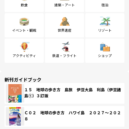
飲食
建築・アート
宿泊
イベント・観戦
世界遺産
リゾート
アクティビティ
鉄道・フライト
ショップ
新刊ガイドブック
１５ 地球の歩き方 島旅 伊豆大島 利島（伊豆諸
島①）３訂版
Ｃ０２ 地球の歩き方 ハワイ島 ２０２７～２０２
８