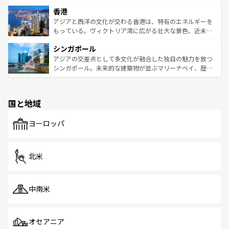
世界中の食通を魅了してやまないベトナム料理も魅力のひ
寺院や市場がいたるところに点在し、古きよき文化と現代
香港
とつ。フォーやバインミー、ベトナムコーヒーなどは、ぜ
の活気が交差している。北部ではチェンマイなどの山岳地
ひ現地で味わいたい。どの地域を訪れてもあたたかい人々
帯で自然と触れ合い、南部ではプーケットやクラビの美し
アジアと西洋の文化が交わる香港は、特有のエネルギーを
が旅行者を迎えてくれるので、きっと忘れられない旅にな
いビーチでリゾート気分を楽しむことができる。タイ料理
もっている。ヴィクトリア湾に広がる壮大な景色、近未来
るはずだ。 なお、新着のベトナム情報は
コンテンツ一覧
を
は世界的に有名で、屋台から高級レストランまで味覚を刺
的なアートスポット、そして歴史と現代が融合した町並
参照してほしい。
シンガポール
激する。気候は一年中温暖で、どの季節にも異なる楽しみ
み、どこを訪れても感動するはず。観光スポットが密集し
が待っている。親しみやすいタイの人々、仏教を中心とし
ており、効率よく見どころを回れるのも魅力。息をのむよ
アジアの交差点として多文化が融合した独自の魅力を放つ
た文化、そして多様な観光資源が、訪れる旅人を魅了し続
うな絶景から文化的な体験まで、香港を存分に楽しみ尽く
シンガポール。未来的な建築物が並ぶマリーナベイ、歴史
ける。 なお、新着のタイ情報は
コンテンツ一覧
を参照して
そう。 なお、新着の香港情報は
コンテンツ一覧
を参照して
と伝統を感じられるエスニックタウン、多数の緑豊かな公
ほしい。
ほしい。
園や自然保護区など、自然が調和した近代的な景観と文化
の多様性あふれるカラフルな町は、どこを歩いても新しい
国と地域
発見がある。さらに、治安のよさや充実した公共交通機関
も、旅行者にとっては魅力的なポイント。グルメも豊富
で、ホーカーズは地元の風情を楽しめる外せないスポット
ヨーロッパ
だ。訪れる人を飽きさせないシンガポールで、多様な魅力
を体感しよう。 なお、新着のシンガポール情報は
コンテン
ツ一覧
を参照してほしい。
北米
中南米
オセアニア