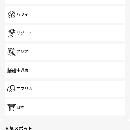
ハワイ
リゾート
アジア
中近東
アフリカ
日本
人気スポット