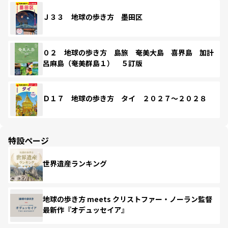
Ｊ３３ 地球の歩き方 墨田区
０２ 地球の歩き方 島旅 奄美大島 喜界島 加計
呂麻島（奄美群島１） ５訂版
Ｄ１７ 地球の歩き方 タイ ２０２７～２０２８
特設ページ
世界遺産ランキング
地球の歩き方 meets クリストファー・ノーラン監督
最新作『オデュッセイア』