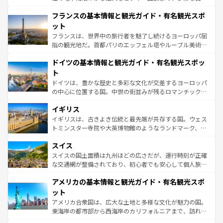
ませてくれるイタリアで、忘れられない旅をしてみよう！
と文化が詰まったヨーロッパ屈指の旅行先だ。多様な地域
なお、新着のイタリア情報は
コンテンツ一覧
を参照してほ
フランスの基本情報と観光ガイド・有名観光スポ
文化が根付くこの国では、情熱的なフラメンコ、熱気あふ
しい。
れる闘牛、そして美味しいタパスが生活の一部となってい
ット
る。首都マドリードの洗練された雰囲気や、バルセロナの
フランスは、世界中の旅行者を魅了し続けるヨーロッパ屈
アートに溢れた街角から、地方では古代ローマ遺跡や中世
指の観光地だ。首都パリのエッフェル塔やルーブル美術館
の城塞都市、穏やかなビーチリゾートまで多彩な表情を見
といった象徴的なスポットから、田舎町の古風な美しさま
せる。地方によって風土や気候が異なるスペインはその個
ドイツの基本情報と観光ガイド・有名観光スポッ
で、幅広い魅力が詰まっている。華麗な宮殿、歴史的な大
性で訪れる人を魅了する。 なお、新着のスペイン情報は
コ
聖堂、美しいビーチ、そして豊かな自然が、訪れる者を心
ト
ンテンツ一覧
を参照してほしい。
から魅了する。また、フランスは美食の国としても知ら
ドイツは、豊かな歴史と多彩な文化が交差するヨーロッパ
れ、フランス料理はユネスコ無形文化遺産にも登録されて
の中心に位置する国。中世の街並みが残るロマンチック街
いる。シャンパンの発祥地であるランス、プロヴァンスの
道から、未来を先取りするようなモダンな都市まで多様な
香り高いラベンダー畑など、多彩な楽しみ方が可能だ。さ
イギリス
顔を持つこの国は、どこを歩いても飽きることがない。ベ
らに、パリ以外の地域にも魅力が溢れており、どの街角に
ルリンの文化的活気、バイエルン州のアルプスの絶景、そ
イギリスは、古きよき伝統と最先端が共存する国。ウェス
も豊かな歴史と文化が息づいている。パリ以外の個性あふ
してライン川沿いのワイン畑といった風景は必見。ビール
トミンスター寺院や大英博物館のようなランドマーク、歴
れる地方に足を運ぶとそれぞれで全く異なる文化を体験で
とソーセージを味わいながら地元の人と過ごす楽しい時間
史ある大学都市、美しい丘陵地帯や牧歌的な風景など、エ
きるだろう。 なお、新着のフランス情報は
コンテンツ一覧
スイス
は、お酒好きな人にはぜひ体験してほしい。 なお、新着の
リアごとに異なる魅力がある。また、優雅なアフタヌーン
を参照してほしい。
ドイツ情報は
コンテンツ一覧
を参照してほしい。
ティー、ビール好きにはたまらない英国パブ、サッカー観
スイスの国土面積は九州ほどの広さだが、運行時刻が正確
戦など、本場だからこそできる体験も豊富。イギリスを旅
な交通網が整備されており、初心者でも安心して個人旅行
して楽しみつくそう。 なお、新着のイギリス情報は
コンテ
を楽しめる。日本同様に時刻表どおりの旅が可能だ。中世
アメリカの基本情報と観光ガイド・有名観光スポ
ンツ一覧
を参照してほしい。
の建物がそのまま残る町や、スイスならではのユニークな
博物館もあり、アルプス観光だけでなく町歩きも満喫する
ット
ことができる。国民の所得が高いため物価も高いが、旅行
アメリカ合衆国は、広大な土地と多様な文化が魅力の国。
者向けの交通パス提供のサービスもあり、うまく活用すれ
東海岸の都市部から西海岸のカリフォルニアまで、訪れる
ば市内交通費無料で観光を楽しむこともできる。 なお、新
場所ごとに異なる風景と体験が待っている。ニューヨーク