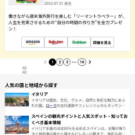
2022.07.21 発売
働きながら週末海外旅行を楽しむ「リーマントラベラー」が、
人生を充実させるための“自分の時間の作り方”を全力プレゼ
ン！
詳細を見る
…
1
2
3
16
AD
AD
人気の国と地域から探す
イタリア
イタリアは歴史、文化、グルメ、自然と多彩な魅力にあふ
れた国。
ローマ
の古代遺跡やフィレンツェのルネッサンス
美術、ヴェネツィアの運河など、歴史あるスポットはもち
スペインの観光ポイントと人気スポット・知ってお
ろん、トスカーナの美しい田園風景やアマルフィ海岸の絶
景など、自然景観も見逃せない。観光の合間には、本場の
くべき基本情報
ピザやパスタなど、絶品のイタリア料理を堪能することも
イベリア半島のほぼ80％を占めるスペインは、太陽が降り
できる。朝目覚めてから夜眠るまで、すべての瞬間を楽し
注ぐ地中海沿岸から雄大なピレネー山脈まで、多彩な自然