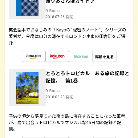
帰りおさんぽガイド♪
D-Books
2018.07.26 発売
英会話本でおなじみの「Kayoの“秘密のノート”」シリーズの
著者が、今度は自分の滞在するロンドン南東の田舎町をご紹
介！
詳細を見る
とろとろトロピカル ある旅の記録と
記憶。 第1巻
D-Books
2018.03.29 発売
子供の頃から夢見ていた南の島に滞在することになった筆者
が、島で出合うトロピカルでマジカルな45日間の記録と記
憶。