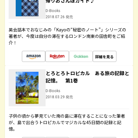
帰りおさんぽガイド♪
D-Books
2018.07.26 発売
英会話本でおなじみの「Kayoの“秘密のノート”」シリーズの
著者が、今度は自分の滞在するロンドン南東の田舎町をご紹
介！
詳細を見る
とろとろトロピカル ある旅の記録と
記憶。 第1巻
D-Books
2018.03.29 発売
子供の頃から夢見ていた南の島に滞在することになった筆者
が、島で出合うトロピカルでマジカルな45日間の記録と記
憶。