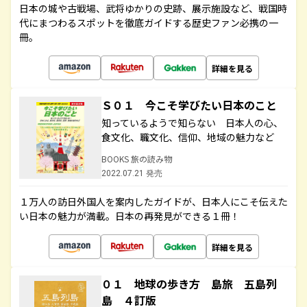
日本の城や古戦場、武将ゆかりの史跡、展示施設など、戦国時
代にまつわるスポットを徹底ガイドする歴史ファン必携の一
冊。
詳細を見る
Ｓ０１ 今こそ学びたい日本のこと
知っているようで知らない 日本人の心、
食文化、職文化、信仰、地域の魅力など
BOOKS 旅の読み物
2022.07.21 発売
１万人の訪日外国人を案内したガイドが、日本人にこそ伝えた
い日本の魅力が満載。日本の再発見ができる１冊！
詳細を見る
０１ 地球の歩き方 島旅 五島列
島 ４訂版