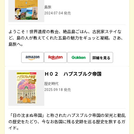
島旅
2024.07.04 発売
ようこそ！世界遺産の教会、絶品島ごはん、古民家ステイな
ど、島の人が教えてくれた五島の魅力をギュッと凝縮。さあ、
島旅へ。
詳細を見る
Ｈ０２ ハプスブルク帝国
歴史時代
2025.09.18 発売
「日の沈まぬ帝国」と称されたハプスブルク帝国の栄光と動乱
の歴史をたどり、今なお各国に残る史跡を巡る歴史を旅するガ
イド。