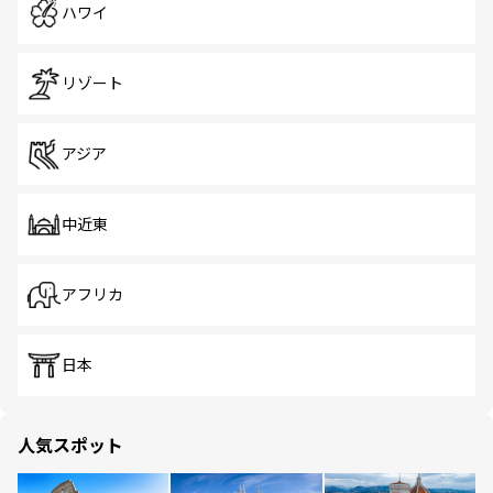
ハワイ
リゾート
アジア
中近東
アフリカ
日本
人気スポット