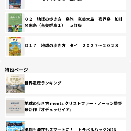
０２ 地球の歩き方 島旅 奄美大島 喜界島 加計
呂麻島（奄美群島１） ５訂版
Ｄ１７ 地球の歩き方 タイ ２０２７～２０２８
特設ページ
世界遺産ランキング
地球の歩き方 meets クリストファー・ノーラン監督
最新作『オデュッセイア』
準備も滞在もスマートに！ トラベルハック2026