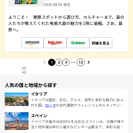
2026.08.06 発売
ようこそ！ 絶景スポットから遊び方、カルチャーまで、島の
人たちが教えてくれた奄美大島の魅力を1冊に凝縮。さあ、島
旅へ。
詳細を見る
…
1
2
3
12
AD
AD
人気の国と地域から探す
イタリア
イタリアは歴史、文化、グルメ、自然と多彩な魅力にあふ
れた国。
ローマ
の古代遺跡やフィレンツェのルネッサンス
美術、ヴェネツィアの運河など、歴史あるスポットはもち
スペイン
ろん、トスカーナの美しい田園風景やアマルフィ海岸の絶
景など、自然景観も見逃せない。観光の合間には、本場の
イベリア半島のほぼ80％を占めるスペインは、太陽が降り
ピザやパスタなど、絶品のイタリア料理を堪能することも
注ぐ地中海沿岸から雄大なピレネー山脈まで、多彩な自然
できる。朝目覚めてから夜眠るまで、すべての瞬間を楽し
と文化が詰まったヨーロッパ屈指の旅行先だ。多様な地域