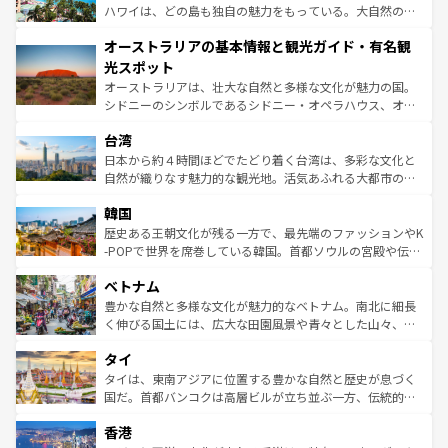
西部には大自然が広がり、グランドキャニオンやイエロー
ハワイは、どの島も独自の魅力をもっている。大自然の神
ストーン国立公園といった絶景が堪能できる。さらに、南
秘を感じたいなら、火山が生み出した壮大な景観を誇るハ
オーストラリアの基本情報と観光ガイド・有名観
部のニューオーリンズでは、音楽と美食が融合した独特の
ワイ島は見逃せない。また、定番の観光地といえばオアフ
文化が魅力。旅行者はアメリカの各地域で異なる魅力を楽
島だが、静かな自然を求めるならマウイ島やカウアイ島が
光スポット
しみながら、その多様性と豊かな歴史を感じることができ
おすすめ。エメラルドグリーンに輝く海をはじめ、豊かな
オーストラリアは、壮大な自然と多様な文化が魅力の国。
るだろう。車でのロードトリップや列車の旅も、アメリカ
文化や歴史が息づいている。「アロハスピリット」と呼ば
シドニーのシンボルであるシドニー・オペラハウス、オー
ならではの贅沢な旅のスタイルだ。 なお、新着のアメリカ
れるおもてなしの心で訪れる人々を迎えてくれるハワイの
ストラリア東海岸北部に広がる大サンゴ礁地帯グレートバ
情報は
コンテンツ一覧
を参照してほしい。
人々、おいしいローカルフードやハワイアンミュージッ
台湾
リアリーフや大陸中央部にそびえるウルル（エアーズロッ
ク、伝統的なフラダンスなど、すべてがハワイの魅力を彩
ク）、タスマニアの美しい原生林やケアンズの熱帯雨林な
日本から約４時間ほどでたどり着く台湾は、多彩な文化と
っている。訪れるたびに新しい発見と感動が待っているハ
ど、見どころがたくさん。また、カフェやワイン、オージ
自然が織りなす魅力的な観光地。活気あふれる大都市の台
ワイを、存分に味わってほしい。 なお、新着のハワイ情報
ービーフなどの食文化も豊かで、美味しいものであふれて
北やノスタルジックな町並みが人気な九份（ジォウフェ
は
コンテンツ一覧
を参照してほしい。
韓国
いる。アクティビティも充実しており、サーフィンやダイ
ン）、静ひつな山岳地帯である台湾東部など、都市の喧騒
ビング、ハイキングなど、アウトドア好きにはたまらな
と山間の静けさが共存しており、訪れる人に新しい発見と
歴史ある王朝文化が残る一方で、最先端のファッションやK
い。オーストラリアの多彩な魅力を存分に味わいつくそ
驚きをもたらしてくれる。また、奥深い台湾の食文化も魅
-POPで世界を席巻している韓国。首都ソウルの宮殿や伝統
う。 なお、新着のオーストラリア情報は
コンテンツ一覧
を
力で、夜市などの屋台グルメから高級料理、ヘルシーで美
家屋が並ぶエリアでは韓国の歴史と文化に浸ることがで
参照してほしい。
ベトナム
容にもいいと評判のスイーツなど、バラエティ豊かな料理
き、地方に足を延ばせば四季折々の自然美を楽しむことが
が味わえる。 なお、新着の台湾情報は
コンテンツ一覧
を参
できる。そして、キムチや焼肉、絶品のストリートフード
豊かな自然と多様な文化が魅力的なベトナム。南北に細長
照してほしい。
まで、さまざまな韓国料理が待っている。夜には、韓国な
く伸びる国土には、広大な田園風景や青々とした山々、世
らではのナイトライフも堪能できる。あたたかいホスピタ
界遺産に登録された壮大な自然景観が点在し、都市部では
タイ
リティに包まれながら、韓国の多彩な魅力を心ゆくまで味
急速な発展と共に伝統が息づく。ハノイの古い町並みやホ
わってみてほしい。 なお、新着の韓国情報は
コンテンツ一
ーチミン市のフランス統治時代の建物も、独特の雰囲気を
タイは、東南アジアに位置する豊かな自然と歴史が息づく
覧
を参照してほしい。
醸し出している。また、バラエティの豊かさとおいしさで
国だ。首都バンコクは高層ビルが立ち並ぶ一方、伝統的な
世界中の食通を魅了してやまないベトナム料理も魅力のひ
寺院や市場がいたるところに点在し、古きよき文化と現代
香港
とつ。フォーやバインミー、ベトナムコーヒーなどは、ぜ
の活気が交差している。北部ではチェンマイなどの山岳地