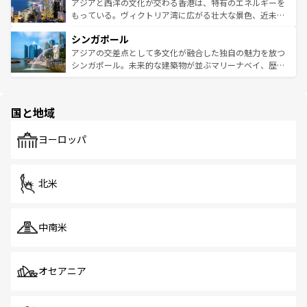
ひ現地で味わいたい。どの地域を訪れてもあたたかい人々
帯で自然と触れ合い、南部ではプーケットやクラビの美し
アジアと西洋の文化が交わる香港は、特有のエネルギーを
が旅行者を迎えてくれるので、きっと忘れられない旅にな
いビーチでリゾート気分を楽しむことができる。タイ料理
もっている。ヴィクトリア湾に広がる壮大な景色、近未来
るはずだ。 なお、新着のベトナム情報は
コンテンツ一覧
を
は世界的に有名で、屋台から高級レストランまで味覚を刺
的なアートスポット、そして歴史と現代が融合した町並
参照してほしい。
シンガポール
激する。気候は一年中温暖で、どの季節にも異なる楽しみ
み、どこを訪れても感動するはず。観光スポットが密集し
が待っている。親しみやすいタイの人々、仏教を中心とし
ており、効率よく見どころを回れるのも魅力。息をのむよ
アジアの交差点として多文化が融合した独自の魅力を放つ
た文化、そして多様な観光資源が、訪れる旅人を魅了し続
うな絶景から文化的な体験まで、香港を存分に楽しみ尽く
シンガポール。未来的な建築物が並ぶマリーナベイ、歴史
ける。 なお、新着のタイ情報は
コンテンツ一覧
を参照して
そう。 なお、新着の香港情報は
コンテンツ一覧
を参照して
と伝統を感じられるエスニックタウン、多数の緑豊かな公
ほしい。
ほしい。
園や自然保護区など、自然が調和した近代的な景観と文化
の多様性あふれるカラフルな町は、どこを歩いても新しい
国と地域
発見がある。さらに、治安のよさや充実した公共交通機関
も、旅行者にとっては魅力的なポイント。グルメも豊富
で、ホーカーズは地元の風情を楽しめる外せないスポット
ヨーロッパ
だ。訪れる人を飽きさせないシンガポールで、多様な魅力
を体感しよう。 なお、新着のシンガポール情報は
コンテン
ツ一覧
を参照してほしい。
北米
中南米
オセアニア