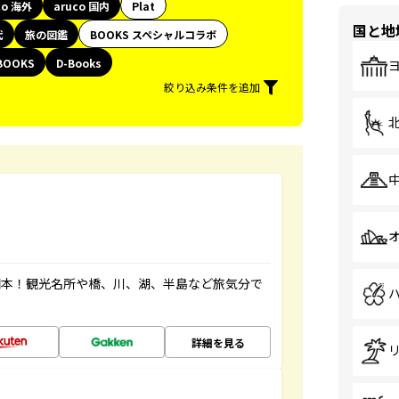
co 海外
aruco 国内
Plat
国と地
代
旅の図鑑
BOOKS スペシャルコラボ
BOOKS
D-Books
絞り込み条件を追加
図本！観光名所や橋、川、湖、半島など旅気分で
詳細を見る