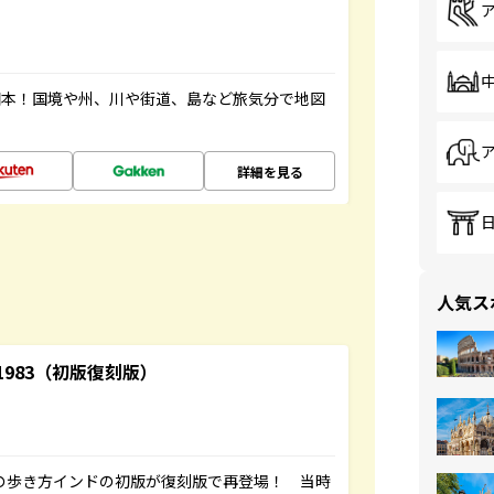
図本！国境や州、川や街道、島など旅気分で地図
詳細を見る
人気ス
-1983（初版復刻版）
球の歩き方インドの初版が復刻版で再登場！ 当時