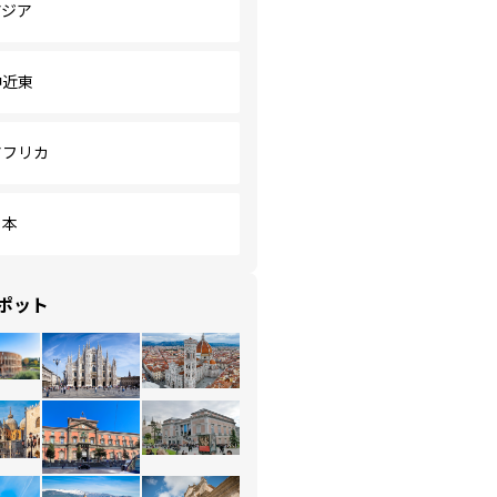
アジア
中近東
アフリカ
日本
ポット