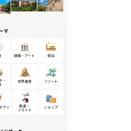
ーマ
食
建築・アート
宿泊
ト・
世界遺産
リゾート
戦
鉄道・
ビティ
ショップ
フライト