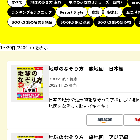
すべて
地球の歩き方 海外
地球の歩き方 Jシリーズ（国内）
aru
ランキング&テクニック
Resort Style
島旅
御朱印
歴史時
BOOKS 旅の名言＆絶景
BOOKS 旅と健康
BOOKS 旅の読み物
1〜20件/240件中 を表示
地球のなぞり方 旅地図 日本編
BOOKS 旅と健康
2022.11.25 発売
日本の地形や造形物をなぞって学ぶ新しい地
地図をなぞって脳もイキイキ！
地球のなぞり方 旅地図 アジア編