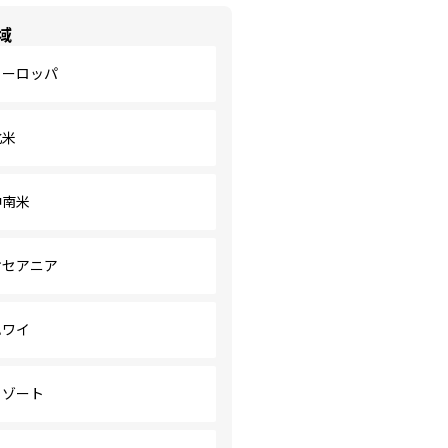
域
ヨーロッパ
北米
中南米
オセアニア
ハワイ
リゾート