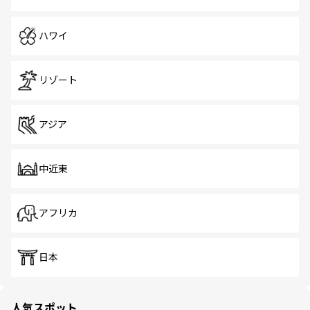
ハワイ
リゾート
アジア
中近東
アフリカ
日本
人気スポット