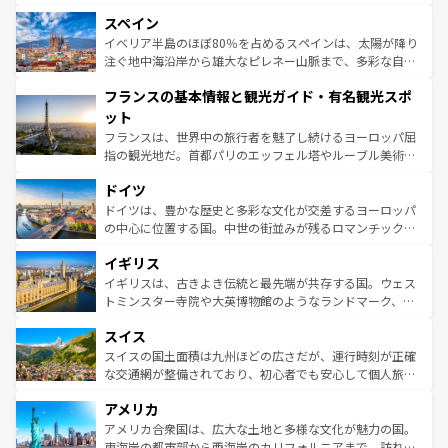
美術、ヴェネツィアの運河など、歴史あるスポットはもち
スペイン
ろん、トスカーナの美しい田園風景やアマルフィ海岸の絶
景など、自然景観も見逃せない。観光の合間には、本場の
イベリア半島のほぼ80％を占めるスペインは、太陽が降り
ピザやパスタなど、絶品のイタリア料理を堪能することも
注ぐ地中海沿岸から雄大なピレネー山脈まで、多彩な自然
できる。朝目覚めてから夜眠るまで、すべての瞬間を楽し
と文化が詰まったヨーロッパ屈指の旅行先だ。多様な地域
フランスの基本情報と観光ガイド・有名観光スポ
ませてくれるイタリアで、忘れられない旅をしてみよう！
文化が根付くこの国では、情熱的なフラメンコ、熱気あふ
なお、新着のイタリア情報は
コンテンツ一覧
を参照してほ
れる闘牛、そして美味しいタパスが生活の一部となってい
ット
しい。
る。首都マドリードの洗練された雰囲気や、バルセロナの
フランスは、世界中の旅行者を魅了し続けるヨーロッパ屈
アートに溢れた街角から、地方では古代ローマ遺跡や中世
指の観光地だ。首都パリのエッフェル塔やルーブル美術館
の城塞都市、穏やかなビーチリゾートまで多彩な表情を見
といった象徴的なスポットから、田舎町の古風な美しさま
せる。地方によって風土や気候が異なるスペインはその個
ドイツ
で、幅広い魅力が詰まっている。華麗な宮殿、歴史的な大
性で訪れる人を魅了する。 なお、新着のスペイン情報は
コ
聖堂、美しいビーチ、そして豊かな自然が、訪れる者を心
ドイツは、豊かな歴史と多彩な文化が交差するヨーロッパ
ンテンツ一覧
を参照してほしい。
から魅了する。また、フランスは美食の国としても知ら
の中心に位置する国。中世の街並みが残るロマンチック街
れ、フランス料理はユネスコ無形文化遺産にも登録されて
道から、未来を先取りするようなモダンな都市まで多様な
イギリス
いる。シャンパンの発祥地であるランス、プロヴァンスの
顔を持つこの国は、どこを歩いても飽きることがない。ベ
香り高いラベンダー畑など、多彩な楽しみ方が可能だ。さ
ルリンの文化的活気、バイエルン州のアルプスの絶景、そ
イギリスは、古きよき伝統と最先端が共存する国。ウェス
らに、パリ以外の地域にも魅力が溢れており、どの街角に
してライン川沿いのワイン畑といった風景は必見。ビール
トミンスター寺院や大英博物館のようなランドマーク、歴
も豊かな歴史と文化が息づいている。パリ以外の個性あふ
とソーセージを味わいながら地元の人と過ごす楽しい時間
史ある大学都市、美しい丘陵地帯や牧歌的な風景など、エ
れる地方に足を運ぶとそれぞれで全く異なる文化を体験で
スイス
は、お酒好きな人にはぜひ体験してほしい。 なお、新着の
リアごとに異なる魅力がある。また、優雅なアフタヌーン
きるだろう。 なお、新着のフランス情報は
コンテンツ一覧
ドイツ情報は
コンテンツ一覧
を参照してほしい。
ティー、ビール好きにはたまらない英国パブ、サッカー観
スイスの国土面積は九州ほどの広さだが、運行時刻が正確
を参照してほしい。
戦など、本場だからこそできる体験も豊富。イギリスを旅
な交通網が整備されており、初心者でも安心して個人旅行
して楽しみつくそう。 なお、新着のイギリス情報は
コンテ
を楽しめる。日本同様に時刻表どおりの旅が可能だ。中世
アメリカ
ンツ一覧
を参照してほしい。
の建物がそのまま残る町や、スイスならではのユニークな
博物館もあり、アルプス観光だけでなく町歩きも満喫する
アメリカ合衆国は、広大な土地と多様な文化が魅力の国。
ことができる。国民の所得が高いため物価も高いが、旅行
東海岸の都市部から西海岸のカリフォルニアまで、訪れる