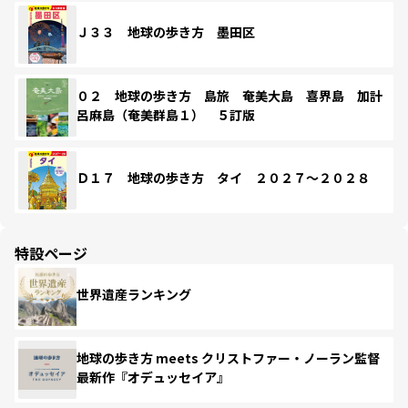
Ｊ３３ 地球の歩き方 墨田区
０２ 地球の歩き方 島旅 奄美大島 喜界島 加計
呂麻島（奄美群島１） ５訂版
Ｄ１７ 地球の歩き方 タイ ２０２７～２０２８
特設ページ
世界遺産ランキング
地球の歩き方 meets クリストファー・ノーラン監督
最新作『オデュッセイア』