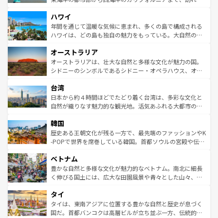
者向けの交通パス提供のサービスもあり、うまく活用すれ
場所ごとに異なる風景と体験が待っている。ニューヨーク
ハワイ
ば市内交通費無料で観光を楽しむこともできる。 なお、新
のような巨大都市は、観光、ショッピング、エンターテイ
着のスイス情報は
コンテンツ一覧
を参照してほしい。
ンメントが詰まった刺激的なスポットだ。一方、アメリカ
年間を通じて温暖な気候に恵まれ、多くの島で構成される
西部には大自然が広がり、グランドキャニオンやイエロー
ハワイは、どの島も独自の魅力をもっている。大自然の神
ストーン国立公園といった絶景が堪能できる。さらに、南
秘を感じたいなら、火山が生み出した壮大な景観を誇るハ
オーストラリア
部のニューオーリンズでは、音楽と美食が融合した独特の
ワイ島は見逃せない。また、定番の観光地といえばオアフ
文化が魅力。旅行者はアメリカの各地域で異なる魅力を楽
島だが、静かな自然を求めるならマウイ島やカウアイ島が
オーストラリアは、壮大な自然と多様な文化が魅力の国。
しみながら、その多様性と豊かな歴史を感じることができ
おすすめ。エメラルドグリーンに輝く海をはじめ、豊かな
シドニーのシンボルであるシドニー・オペラハウス、オー
るだろう。車でのロードトリップや列車の旅も、アメリカ
文化や歴史が息づいている。「アロハスピリット」と呼ば
ストラリア東海岸北部に広がる大サンゴ礁地帯グレートバ
ならではの贅沢な旅のスタイルだ。 なお、新着のアメリカ
台湾
れるおもてなしの心で訪れる人々を迎えてくれるハワイの
リアリーフや大陸中央部にそびえるウルル（エアーズロッ
情報は
コンテンツ一覧
を参照してほしい。
人々、おいしいローカルフードやハワイアンミュージッ
ク）、タスマニアの美しい原生林やケアンズの熱帯雨林な
日本から約４時間ほどでたどり着く台湾は、多彩な文化と
ク、伝統的なフラダンスなど、すべてがハワイの魅力を彩
ど、見どころがたくさん。また、カフェやワイン、オージ
自然が織りなす魅力的な観光地。活気あふれる大都市の台
っている。訪れるたびに新しい発見と感動が待っているハ
ービーフなどの食文化も豊かで、美味しいものであふれて
北やノスタルジックな町並みが人気な九份（ジォウフェ
ワイを、存分に味わってほしい。 なお、新着のハワイ情報
韓国
いる。アクティビティも充実しており、サーフィンやダイ
ン）、静ひつな山岳地帯である台湾東部など、都市の喧騒
は
コンテンツ一覧
を参照してほしい。
ビング、ハイキングなど、アウトドア好きにはたまらな
と山間の静けさが共存しており、訪れる人に新しい発見と
歴史ある王朝文化が残る一方で、最先端のファッションやK
い。オーストラリアの多彩な魅力を存分に味わいつくそ
驚きをもたらしてくれる。また、奥深い台湾の食文化も魅
-POPで世界を席巻している韓国。首都ソウルの宮殿や伝統
う。 なお、新着のオーストラリア情報は
コンテンツ一覧
を
力で、夜市などの屋台グルメから高級料理、ヘルシーで美
家屋が並ぶエリアでは韓国の歴史と文化に浸ることがで
参照してほしい。
ベトナム
容にもいいと評判のスイーツなど、バラエティ豊かな料理
き、地方に足を延ばせば四季折々の自然美を楽しむことが
が味わえる。 なお、新着の台湾情報は
コンテンツ一覧
を参
できる。そして、キムチや焼肉、絶品のストリートフード
豊かな自然と多様な文化が魅力的なベトナム。南北に細長
照してほしい。
まで、さまざまな韓国料理が待っている。夜には、韓国な
く伸びる国土には、広大な田園風景や青々とした山々、世
らではのナイトライフも堪能できる。あたたかいホスピタ
界遺産に登録された壮大な自然景観が点在し、都市部では
タイ
リティに包まれながら、韓国の多彩な魅力を心ゆくまで味
急速な発展と共に伝統が息づく。ハノイの古い町並みやホ
わってみてほしい。 なお、新着の韓国情報は
コンテンツ一
ーチミン市のフランス統治時代の建物も、独特の雰囲気を
タイは、東南アジアに位置する豊かな自然と歴史が息づく
覧
を参照してほしい。
醸し出している。また、バラエティの豊かさとおいしさで
国だ。首都バンコクは高層ビルが立ち並ぶ一方、伝統的な