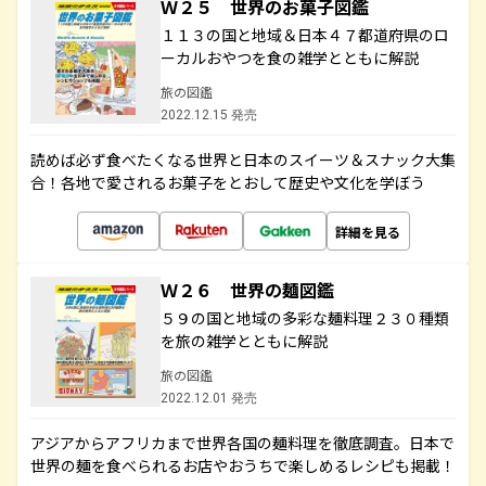
Ｗ２５ 世界のお菓子図鑑
１１３の国と地域＆日本４７都道府県のロ
ーカルおやつを食の雑学とともに解説
旅の図鑑
2022.12.15 発売
読めば必ず食べたくなる世界と日本のスイーツ＆スナック大集
合！各地で愛されるお菓子をとおして歴史や文化を学ぼう
詳細を見る
Ｗ２６ 世界の麺図鑑
５９の国と地域の多彩な麺料理２３０種類
を旅の雑学とともに解説
旅の図鑑
2022.12.01 発売
アジアからアフリカまで世界各国の麺料理を徹底調査。日本で
世界の麺を食べられるお店やおうちで楽しめるレシピも掲載！