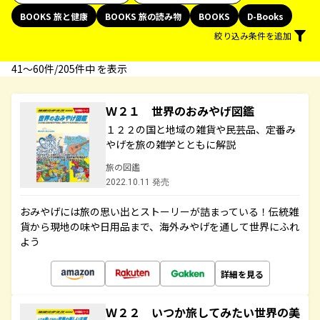
BOOKS 旅と健康
BOOKS 旅の読み物
BOOKS
D-Books
絞り込み条件を追加
41〜60件/205件中 を表示
Ｗ２１ 世界のおみやげ図鑑
１２２の国と地域の雑貨や民芸品、定番み
やげを旅の雑学とともに解説
旅の図鑑
2022.10.11 発売
おみやげには旅の思い出とストーリーが詰まっている！伝統雑
貨から現地の味や日用品まで、海外みやげを通して世界にふれ
よう
詳細を見る
Ｗ２２ いつか旅してみたい世界の美