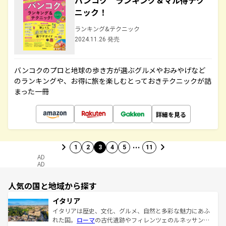
バンコク ランキング＆マル得テク
ニック！
ランキング&テクニック
2024.11.26 発売
バンコクのプロと地球の歩き方が選ぶグルメやおみやげなど
のランキングや、お得に旅を楽しむとっておきテクニックが詰
まった一冊
詳細を見る
…
1
2
3
4
5
11
AD
AD
人気の国と地域から探す
イタリア
イタリアは歴史、文化、グルメ、自然と多彩な魅力にあふ
れた国。
ローマ
の古代遺跡やフィレンツェのルネッサンス