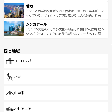
世界中の食通を魅了してやまないベトナム料理も魅力のひ
寺院や市場がいたるところに点在し、古きよき文化と現代
香港
とつ。フォーやバインミー、ベトナムコーヒーなどは、ぜ
の活気が交差している。北部ではチェンマイなどの山岳地
ひ現地で味わいたい。どの地域を訪れてもあたたかい人々
帯で自然と触れ合い、南部ではプーケットやクラビの美し
アジアと西洋の文化が交わる香港は、特有のエネルギーを
が旅行者を迎えてくれるので、きっと忘れられない旅にな
いビーチでリゾート気分を楽しむことができる。タイ料理
もっている。ヴィクトリア湾に広がる壮大な景色、近未来
るはずだ。 なお、新着のベトナム情報は
コンテンツ一覧
を
は世界的に有名で、屋台から高級レストランまで味覚を刺
的なアートスポット、そして歴史と現代が融合した町並
参照してほしい。
シンガポール
激する。気候は一年中温暖で、どの季節にも異なる楽しみ
み、どこを訪れても感動するはず。観光スポットが密集し
が待っている。親しみやすいタイの人々、仏教を中心とし
ており、効率よく見どころを回れるのも魅力。息をのむよ
アジアの交差点として多文化が融合した独自の魅力を放つ
た文化、そして多様な観光資源が、訪れる旅人を魅了し続
うな絶景から文化的な体験まで、香港を存分に楽しみ尽く
シンガポール。未来的な建築物が並ぶマリーナベイ、歴史
ける。 なお、新着のタイ情報は
コンテンツ一覧
を参照して
そう。 なお、新着の香港情報は
コンテンツ一覧
を参照して
と伝統を感じられるエスニックタウン、多数の緑豊かな公
ほしい。
ほしい。
園や自然保護区など、自然が調和した近代的な景観と文化
の多様性あふれるカラフルな町は、どこを歩いても新しい
国と地域
発見がある。さらに、治安のよさや充実した公共交通機関
も、旅行者にとっては魅力的なポイント。グルメも豊富
で、ホーカーズは地元の風情を楽しめる外せないスポット
ヨーロッパ
だ。訪れる人を飽きさせないシンガポールで、多様な魅力
を体感しよう。 なお、新着のシンガポール情報は
コンテン
ツ一覧
を参照してほしい。
北米
中南米
オセアニア