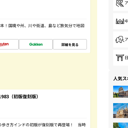
図本！国境や州、川や街道、島など旅気分で地図
詳細を見る
人気ス
-1983（初版復刻版）
球の歩き方インドの初版が復刻版で再登場！ 当時