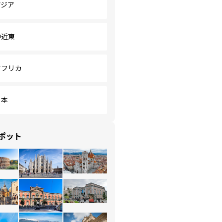
アジア
中近東
アフリカ
日本
ポット