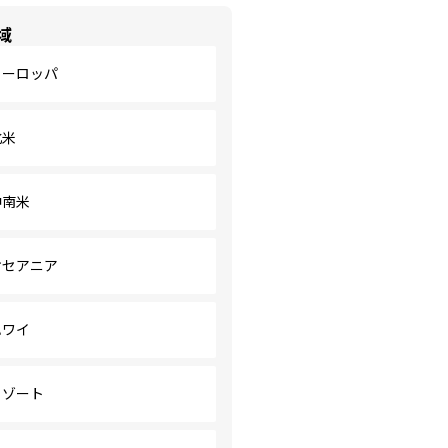
域
ヨーロッパ
北米
中南米
オセアニア
ハワイ
リゾート