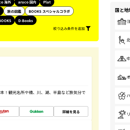
co 海外
aruco 国内
Plat
国と地
旅の図鑑
BOOKS スペシャルコラボ
BOOKS
D-Books
絞り込み条件を追加
図本！観光名所や橋、川、湖、半島など旅気分で
詳細を見る