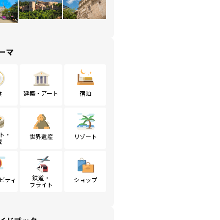
ーマ
食
建築・アート
宿泊
ト・
世界遺産
リゾート
戦
鉄道・
ビティ
ショップ
フライト