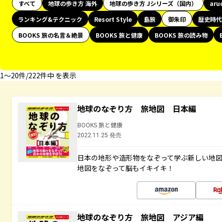
すべて
地球の歩き方 海外
地球の歩き方 Jシリーズ（国内）
aru
ランキング&テクニック
Resort Style
島旅
御朱印
歴史時代
BOOKS 旅の名言＆絶景
BOOKS 旅と健康
BOOKS 旅の読み物
1〜20件/222件中 を表示
地球のなぞり方 旅地図 日本編
BOOKS 旅と健康
2022.11.25 発売
日本の地形や造形物をなぞって学ぶ新しい地
地図をなぞって脳もイキイキ！
地球のなぞり方 旅地図 アジア編