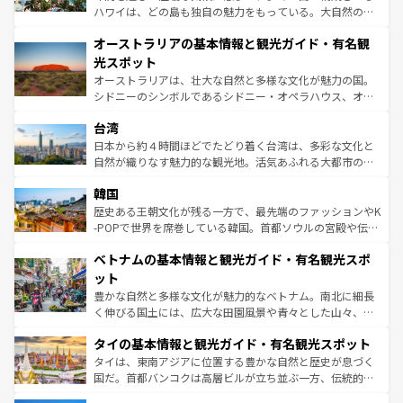
ストーン国立公園といった絶景が堪能できる。さらに、南
ハワイは、どの島も独自の魅力をもっている。大自然の神
部のニューオーリンズでは、音楽と美食が融合した独特の
秘を感じたいなら、火山が生み出した壮大な景観を誇るハ
文化が魅力。旅行者はアメリカの各地域で異なる魅力を楽
オーストラリアの基本情報と観光ガイド・有名観
ワイ島は見逃せない。また、定番の観光地といえばオアフ
しみながら、その多様性と豊かな歴史を感じることができ
島だが、静かな自然を求めるならマウイ島やカウアイ島が
光スポット
るだろう。車でのロードトリップや列車の旅も、アメリカ
おすすめ。エメラルドグリーンに輝く海をはじめ、豊かな
オーストラリアは、壮大な自然と多様な文化が魅力の国。
ならではの贅沢な旅のスタイルだ。 なお、新着のアメリカ
文化や歴史が息づいている。「アロハスピリット」と呼ば
シドニーのシンボルであるシドニー・オペラハウス、オー
情報は
コンテンツ一覧
を参照してほしい。
れるおもてなしの心で訪れる人々を迎えてくれるハワイの
ストラリア東海岸北部に広がる大サンゴ礁地帯グレートバ
人々、おいしいローカルフードやハワイアンミュージッ
台湾
リアリーフや大陸中央部にそびえるウルル（エアーズロッ
ク、伝統的なフラダンスなど、すべてがハワイの魅力を彩
ク）、タスマニアの美しい原生林やケアンズの熱帯雨林な
日本から約４時間ほどでたどり着く台湾は、多彩な文化と
っている。訪れるたびに新しい発見と感動が待っているハ
ど、見どころがたくさん。また、カフェやワイン、オージ
自然が織りなす魅力的な観光地。活気あふれる大都市の台
ワイを、存分に味わってほしい。 なお、新着のハワイ情報
ービーフなどの食文化も豊かで、美味しいものであふれて
北やノスタルジックな町並みが人気な九份（ジォウフェ
は
コンテンツ一覧
を参照してほしい。
韓国
いる。アクティビティも充実しており、サーフィンやダイ
ン）、静ひつな山岳地帯である台湾東部など、都市の喧騒
ビング、ハイキングなど、アウトドア好きにはたまらな
と山間の静けさが共存しており、訪れる人に新しい発見と
歴史ある王朝文化が残る一方で、最先端のファッションやK
い。オーストラリアの多彩な魅力を存分に味わいつくそ
驚きをもたらしてくれる。また、奥深い台湾の食文化も魅
-POPで世界を席巻している韓国。首都ソウルの宮殿や伝統
う。 なお、新着のオーストラリア情報は
コンテンツ一覧
を
力で、夜市などの屋台グルメから高級料理、ヘルシーで美
家屋が並ぶエリアでは韓国の歴史と文化に浸ることがで
参照してほしい。
ベトナムの基本情報と観光ガイド・有名観光スポ
容にもいいと評判のスイーツなど、バラエティ豊かな料理
き、地方に足を延ばせば四季折々の自然美を楽しむことが
が味わえる。 なお、新着の台湾情報は
コンテンツ一覧
を参
できる。そして、キムチや焼肉、絶品のストリートフード
ット
照してほしい。
まで、さまざまな韓国料理が待っている。夜には、韓国な
豊かな自然と多様な文化が魅力的なベトナム。南北に細長
らではのナイトライフも堪能できる。あたたかいホスピタ
く伸びる国土には、広大な田園風景や青々とした山々、世
リティに包まれながら、韓国の多彩な魅力を心ゆくまで味
界遺産に登録された壮大な自然景観が点在し、都市部では
わってみてほしい。 なお、新着の韓国情報は
コンテンツ一
タイの基本情報と観光ガイド・有名観光スポット
急速な発展と共に伝統が息づく。ハノイの古い町並みやホ
覧
を参照してほしい。
ーチミン市のフランス統治時代の建物も、独特の雰囲気を
タイは、東南アジアに位置する豊かな自然と歴史が息づく
醸し出している。また、バラエティの豊かさとおいしさで
国だ。首都バンコクは高層ビルが立ち並ぶ一方、伝統的な
世界中の食通を魅了してやまないベトナム料理も魅力のひ
寺院や市場がいたるところに点在し、古きよき文化と現代