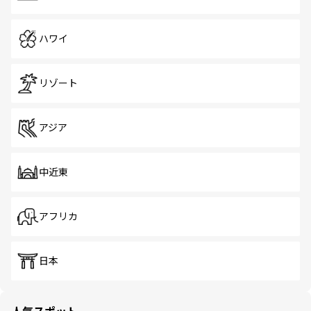
ハワイ
リゾート
アジア
中近東
アフリカ
日本