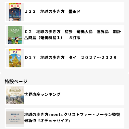
Ｊ３３ 地球の歩き方 墨田区
０２ 地球の歩き方 島旅 奄美大島 喜界島 加計
呂麻島（奄美群島１） ５訂版
Ｄ１７ 地球の歩き方 タイ ２０２７～２０２８
特設ページ
世界遺産ランキング
地球の歩き方 meets クリストファー・ノーラン監督
最新作『オデュッセイア』