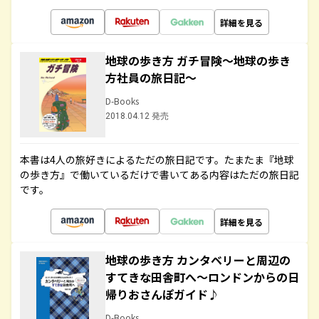
詳細を見る
地球の歩き方 ガチ冒険～地球の歩き
方社員の旅日記～
D-Books
2018.04.12 発売
本書は4人の旅好きによるただの旅日記です。たまたま『地球
の歩き方』で働いているだけで書いてある内容はただの旅日記
です。
詳細を見る
地球の歩き方 カンタベリーと周辺の
すてきな田舎町へ～ロンドンからの日
帰りおさんぽガイド♪
D-Books