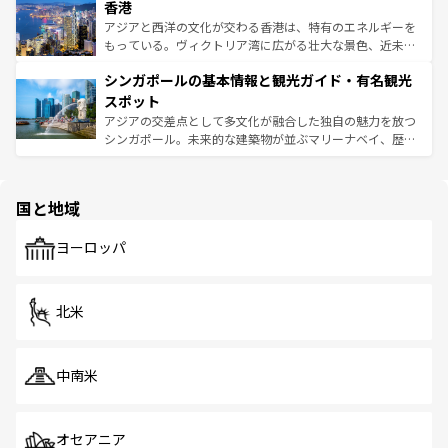
香港
とつ。フォーやバインミー、ベトナムコーヒーなどは、ぜ
の活気が交差している。北部ではチェンマイなどの山岳地
ひ現地で味わいたい。どの地域を訪れてもあたたかい人々
帯で自然と触れ合い、南部ではプーケットやクラビの美し
アジアと西洋の文化が交わる香港は、特有のエネルギーを
が旅行者を迎えてくれるので、きっと忘れられない旅にな
いビーチでリゾート気分を楽しむことができる。タイ料理
もっている。ヴィクトリア湾に広がる壮大な景色、近未来
るはずだ。 なお、新着のベトナム情報は
コンテンツ一覧
を
は世界的に有名で、屋台から高級レストランまで味覚を刺
的なアートスポット、そして歴史と現代が融合した町並
参照してほしい。
シンガポールの基本情報と観光ガイド・有名観光
激する。気候は一年中温暖で、どの季節にも異なる楽しみ
み、どこを訪れても感動するはず。観光スポットが密集し
が待っている。親しみやすいタイの人々、仏教を中心とし
ており、効率よく見どころを回れるのも魅力。息をのむよ
スポット
た文化、そして多様な観光資源が、訪れる旅人を魅了し続
うな絶景から文化的な体験まで、香港を存分に楽しみ尽く
アジアの交差点として多文化が融合した独自の魅力を放つ
ける。 なお、新着のタイ情報は
コンテンツ一覧
を参照して
そう。 なお、新着の香港情報は
コンテンツ一覧
を参照して
シンガポール。未来的な建築物が並ぶマリーナベイ、歴史
ほしい。
ほしい。
と伝統を感じられるエスニックタウン、多数の緑豊かな公
園や自然保護区など、自然が調和した近代的な景観と文化
の多様性あふれるカラフルな町は、どこを歩いても新しい
国と地域
発見がある。さらに、治安のよさや充実した公共交通機関
も、旅行者にとっては魅力的なポイント。グルメも豊富
で、ホーカーズは地元の風情を楽しめる外せないスポット
ヨーロッパ
だ。訪れる人を飽きさせないシンガポールで、多様な魅力
を体感しよう。 なお、新着のシンガポール情報は
コンテン
ツ一覧
を参照してほしい。
北米
中南米
オセアニア