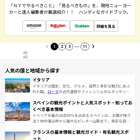
「ＮＹでやるべきこと」「見るべきもの」を、現地ニューヨー
カーと達人編集者が厳選紹介！！ ハンディなガイドブック。
詳細を見る
…
1
2
3
11
AD
AD
人気の国と地域から探す
イタリア
イタリアは歴史、文化、グルメ、自然と多彩な魅力にあふ
れた国。
ローマ
の古代遺跡やフィレンツェのルネッサンス
美術、ヴェネツィアの運河など、歴史あるスポットはもち
スペインの観光ポイントと人気スポット・知ってお
ろん、トスカーナの美しい田園風景やアマルフィ海岸の絶
景など、自然景観も見逃せない。観光の合間には、本場の
くべき基本情報
ピザやパスタなど、絶品のイタリア料理を堪能することも
イベリア半島のほぼ80％を占めるスペインは、太陽が降り
できる。朝目覚めてから夜眠るまで、すべての瞬間を楽し
注ぐ地中海沿岸から雄大なピレネー山脈まで、多彩な自然
ませてくれるイタリアで、忘れられない旅をしてみよう！
と文化が詰まったヨーロッパ屈指の旅行先だ。多様な地域
なお、新着のイタリア情報は
コンテンツ一覧
を参照してほ
フランスの基本情報と観光ガイド・有名観光スポ
文化が根付くこの国では、情熱的なフラメンコ、熱気あふ
しい。
れる闘牛、そして美味しいタパスが生活の一部となってい
ット