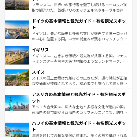
る。首都マドリードの洗練された雰囲気や、バルセロナの
フランスは、世界中の旅行者を魅了し続けるヨーロッパ屈
アートに溢れた街角から、地方では古代ローマ遺跡や中世
指の観光地だ。首都パリのエッフェル塔やルーブル美術館
の城塞都市、穏やかなビーチリゾートまで多彩な表情を見
といった象徴的なスポットから、田舎町の古風な美しさま
せる。地方によって風土や気候が異なるスペインはその個
ドイツの基本情報と観光ガイド・有名観光スポッ
で、幅広い魅力が詰まっている。華麗な宮殿、歴史的な大
性で訪れる人を魅了する。 なお、新着のスペイン情報は
コ
聖堂、美しいビーチ、そして豊かな自然が、訪れる者を心
ト
ンテンツ一覧
を参照してほしい。
から魅了する。また、フランスは美食の国としても知ら
ドイツは、豊かな歴史と多彩な文化が交差するヨーロッパ
れ、フランス料理はユネスコ無形文化遺産にも登録されて
の中心に位置する国。中世の街並みが残るロマンチック街
いる。シャンパンの発祥地であるランス、プロヴァンスの
道から、未来を先取りするようなモダンな都市まで多様な
香り高いラベンダー畑など、多彩な楽しみ方が可能だ。さ
イギリス
顔を持つこの国は、どこを歩いても飽きることがない。ベ
らに、パリ以外の地域にも魅力が溢れており、どの街角に
ルリンの文化的活気、バイエルン州のアルプスの絶景、そ
イギリスは、古きよき伝統と最先端が共存する国。ウェス
も豊かな歴史と文化が息づいている。パリ以外の個性あふ
してライン川沿いのワイン畑といった風景は必見。ビール
トミンスター寺院や大英博物館のようなランドマーク、歴
れる地方に足を運ぶとそれぞれで全く異なる文化を体験で
とソーセージを味わいながら地元の人と過ごす楽しい時間
史ある大学都市、美しい丘陵地帯や牧歌的な風景など、エ
きるだろう。 なお、新着のフランス情報は
コンテンツ一覧
スイス
は、お酒好きな人にはぜひ体験してほしい。 なお、新着の
リアごとに異なる魅力がある。また、優雅なアフタヌーン
を参照してほしい。
ドイツ情報は
コンテンツ一覧
を参照してほしい。
ティー、ビール好きにはたまらない英国パブ、サッカー観
スイスの国土面積は九州ほどの広さだが、運行時刻が正確
戦など、本場だからこそできる体験も豊富。イギリスを旅
な交通網が整備されており、初心者でも安心して個人旅行
して楽しみつくそう。 なお、新着のイギリス情報は
コンテ
を楽しめる。日本同様に時刻表どおりの旅が可能だ。中世
アメリカの基本情報と観光ガイド・有名観光スポ
ンツ一覧
を参照してほしい。
の建物がそのまま残る町や、スイスならではのユニークな
博物館もあり、アルプス観光だけでなく町歩きも満喫する
ット
ことができる。国民の所得が高いため物価も高いが、旅行
アメリカ合衆国は、広大な土地と多様な文化が魅力の国。
者向けの交通パス提供のサービスもあり、うまく活用すれ
東海岸の都市部から西海岸のカリフォルニアまで、訪れる
ば市内交通費無料で観光を楽しむこともできる。 なお、新
場所ごとに異なる風景と体験が待っている。ニューヨーク
着のスイス情報は
コンテンツ一覧
を参照してほしい。
ハワイの基本情報と観光ガイド・有名観光スポッ
のような巨大都市は、観光、ショッピング、エンターテイ
ンメントが詰まった刺激的なスポットだ。一方、アメリカ
ト
西部には大自然が広がり、グランドキャニオンやイエロー
年間を通じて温暖な気候に恵まれ、多くの島で構成される