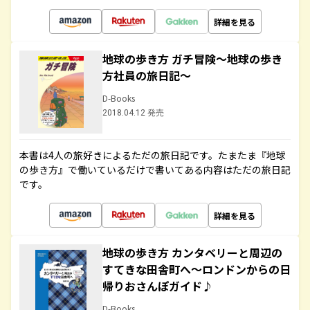
詳細を見る
地球の歩き方 ガチ冒険～地球の歩き
方社員の旅日記～
D-Books
2018.04.12 発売
本書は4人の旅好きによるただの旅日記です。たまたま『地球
の歩き方』で働いているだけで書いてある内容はただの旅日記
です。
詳細を見る
地球の歩き方 カンタベリーと周辺の
すてきな田舎町へ～ロンドンからの日
帰りおさんぽガイド♪
D-Books