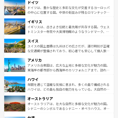
せる。地方によって風土や気候が異なるスペインはその個
ドイツ
で、幅広い魅力が詰まっている。華麗な宮殿、歴史的な大
性で訪れる人を魅了する。 なお、新着のスペイン情報は
コ
聖堂、美しいビーチ、そして豊かな自然が、訪れる者を心
ドイツは、豊かな歴史と多彩な文化が交差するヨーロッパ
ンテンツ一覧
を参照してほしい。
から魅了する。また、フランスは美食の国としても知ら
の中心に位置する国。中世の街並みが残るロマンチック街
れ、フランス料理はユネスコ無形文化遺産にも登録されて
道から、未来を先取りするようなモダンな都市まで多様な
イギリス
いる。シャンパンの発祥地であるランス、プロヴァンスの
顔を持つこの国は、どこを歩いても飽きることがない。ベ
香り高いラベンダー畑など、多彩な楽しみ方が可能だ。さ
ルリンの文化的活気、バイエルン州のアルプスの絶景、そ
イギリスは、古きよき伝統と最先端が共存する国。ウェス
らに、パリ以外の地域にも魅力が溢れており、どの街角に
してライン川沿いのワイン畑といった風景は必見。ビール
トミンスター寺院や大英博物館のようなランドマーク、歴
も豊かな歴史と文化が息づいている。パリ以外の個性あふ
とソーセージを味わいながら地元の人と過ごす楽しい時間
史ある大学都市、美しい丘陵地帯や牧歌的な風景など、エ
れる地方に足を運ぶとそれぞれで全く異なる文化を体験で
スイス
は、お酒好きな人にはぜひ体験してほしい。 なお、新着の
リアごとに異なる魅力がある。また、優雅なアフタヌーン
きるだろう。 なお、新着のフランス情報は
コンテンツ一覧
ドイツ情報は
コンテンツ一覧
を参照してほしい。
ティー、ビール好きにはたまらない英国パブ、サッカー観
スイスの国土面積は九州ほどの広さだが、運行時刻が正確
を参照してほしい。
戦など、本場だからこそできる体験も豊富。イギリスを旅
な交通網が整備されており、初心者でも安心して個人旅行
して楽しみつくそう。 なお、新着のイギリス情報は
コンテ
を楽しめる。日本同様に時刻表どおりの旅が可能だ。中世
アメリカ
ンツ一覧
を参照してほしい。
の建物がそのまま残る町や、スイスならではのユニークな
博物館もあり、アルプス観光だけでなく町歩きも満喫する
アメリカ合衆国は、広大な土地と多様な文化が魅力の国。
ことができる。国民の所得が高いため物価も高いが、旅行
東海岸の都市部から西海岸のカリフォルニアまで、訪れる
者向けの交通パス提供のサービスもあり、うまく活用すれ
場所ごとに異なる風景と体験が待っている。ニューヨーク
ハワイ
ば市内交通費無料で観光を楽しむこともできる。 なお、新
のような巨大都市は、観光、ショッピング、エンターテイ
着のスイス情報は
コンテンツ一覧
を参照してほしい。
ンメントが詰まった刺激的なスポットだ。一方、アメリカ
年間を通じて温暖な気候に恵まれ、多くの島で構成される
西部には大自然が広がり、グランドキャニオンやイエロー
ハワイは、どの島も独自の魅力をもっている。大自然の神
ストーン国立公園といった絶景が堪能できる。さらに、南
秘を感じたいなら、火山が生み出した壮大な景観を誇るハ
オーストラリア
部のニューオーリンズでは、音楽と美食が融合した独特の
ワイ島は見逃せない。また、定番の観光地といえばオアフ
文化が魅力。旅行者はアメリカの各地域で異なる魅力を楽
島だが、静かな自然を求めるならマウイ島やカウアイ島が
オーストラリアは、壮大な自然と多様な文化が魅力の国。
しみながら、その多様性と豊かな歴史を感じることができ
おすすめ。エメラルドグリーンに輝く海をはじめ、豊かな
シドニーのシンボルであるシドニー・オペラハウス、オー
るだろう。車でのロードトリップや列車の旅も、アメリカ
文化や歴史が息づいている。「アロハスピリット」と呼ば
ストラリア東海岸北部に広がる大サンゴ礁地帯グレートバ
ならではの贅沢な旅のスタイルだ。 なお、新着のアメリカ
台湾
れるおもてなしの心で訪れる人々を迎えてくれるハワイの
リアリーフや大陸中央部にそびえるウルル（エアーズロッ