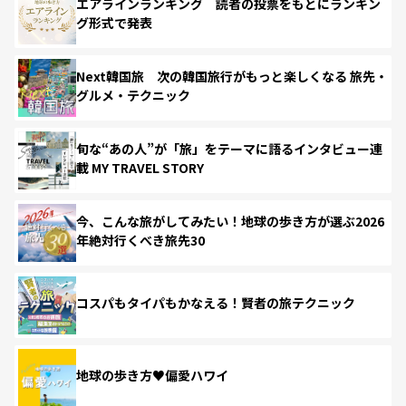
エアラインランキング 読者の投票をもとにランキン
グ形式で発表
Next韓国旅 次の韓国旅行がもっと楽しくなる 旅先・
グルメ・テクニック
旬な“あの人”が「旅」をテーマに語るインタビュー連
載 MY TRAVEL STORY
今、こんな旅がしてみたい！地球の歩き方が選ぶ2026
年絶対行くべき旅先30
コスパもタイパもかなえる！賢者の旅テクニック
地球の歩き方♥偏愛ハワイ