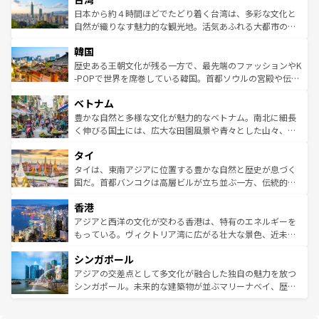
情報は
コンテンツ一覧
を参照してほしい。
人々、おいしいローカルフードやハワイアンミュージッ
ク）、タスマニアの美しい原生林やケアンズの熱帯雨林な
日本から約４時間ほどでたどり着く台湾は、多彩な文化と
ク、伝統的なフラダンスなど、すべてがハワイの魅力を彩
ど、見どころがたくさん。また、カフェやワイン、オージ
自然が織りなす魅力的な観光地。活気あふれる大都市の台
っている。訪れるたびに新しい発見と感動が待っているハ
ービーフなどの食文化も豊かで、美味しいものであふれて
北やノスタルジックな町並みが人気な九份（ジォウフェ
ワイを、存分に味わってほしい。 なお、新着のハワイ情報
韓国
いる。アクティビティも充実しており、サーフィンやダイ
ン）、静ひつな山岳地帯である台湾東部など、都市の喧騒
は
コンテンツ一覧
を参照してほしい。
ビング、ハイキングなど、アウトドア好きにはたまらな
と山間の静けさが共存しており、訪れる人に新しい発見と
歴史ある王朝文化が残る一方で、最先端のファッションやK
い。オーストラリアの多彩な魅力を存分に味わいつくそ
驚きをもたらしてくれる。また、奥深い台湾の食文化も魅
-POPで世界を席巻している韓国。首都ソウルの宮殿や伝統
う。 なお、新着のオーストラリア情報は
コンテンツ一覧
を
力で、夜市などの屋台グルメから高級料理、ヘルシーで美
家屋が並ぶエリアでは韓国の歴史と文化に浸ることがで
参照してほしい。
ベトナム
容にもいいと評判のスイーツなど、バラエティ豊かな料理
き、地方に足を延ばせば四季折々の自然美を楽しむことが
が味わえる。 なお、新着の台湾情報は
コンテンツ一覧
を参
できる。そして、キムチや焼肉、絶品のストリートフード
豊かな自然と多様な文化が魅力的なベトナム。南北に細長
照してほしい。
まで、さまざまな韓国料理が待っている。夜には、韓国な
く伸びる国土には、広大な田園風景や青々とした山々、世
らではのナイトライフも堪能できる。あたたかいホスピタ
界遺産に登録された壮大な自然景観が点在し、都市部では
タイ
リティに包まれながら、韓国の多彩な魅力を心ゆくまで味
急速な発展と共に伝統が息づく。ハノイの古い町並みやホ
わってみてほしい。 なお、新着の韓国情報は
コンテンツ一
ーチミン市のフランス統治時代の建物も、独特の雰囲気を
タイは、東南アジアに位置する豊かな自然と歴史が息づく
覧
を参照してほしい。
醸し出している。また、バラエティの豊かさとおいしさで
国だ。首都バンコクは高層ビルが立ち並ぶ一方、伝統的な
世界中の食通を魅了してやまないベトナム料理も魅力のひ
寺院や市場がいたるところに点在し、古きよき文化と現代
香港
とつ。フォーやバインミー、ベトナムコーヒーなどは、ぜ
の活気が交差している。北部ではチェンマイなどの山岳地
ひ現地で味わいたい。どの地域を訪れてもあたたかい人々
帯で自然と触れ合い、南部ではプーケットやクラビの美し
アジアと西洋の文化が交わる香港は、特有のエネルギーを
が旅行者を迎えてくれるので、きっと忘れられない旅にな
いビーチでリゾート気分を楽しむことができる。タイ料理
もっている。ヴィクトリア湾に広がる壮大な景色、近未来
るはずだ。 なお、新着のベトナム情報は
コンテンツ一覧
を
は世界的に有名で、屋台から高級レストランまで味覚を刺
的なアートスポット、そして歴史と現代が融合した町並
参照してほしい。
シンガポール
激する。気候は一年中温暖で、どの季節にも異なる楽しみ
み、どこを訪れても感動するはず。観光スポットが密集し
が待っている。親しみやすいタイの人々、仏教を中心とし
ており、効率よく見どころを回れるのも魅力。息をのむよ
アジアの交差点として多文化が融合した独自の魅力を放つ
た文化、そして多様な観光資源が、訪れる旅人を魅了し続
うな絶景から文化的な体験まで、香港を存分に楽しみ尽く
シンガポール。未来的な建築物が並ぶマリーナベイ、歴史
ける。 なお、新着のタイ情報は
コンテンツ一覧
を参照して
そう。 なお、新着の香港情報は
コンテンツ一覧
を参照して
と伝統を感じられるエスニックタウン、多数の緑豊かな公
ほしい。
ほしい。
園や自然保護区など、自然が調和した近代的な景観と文化