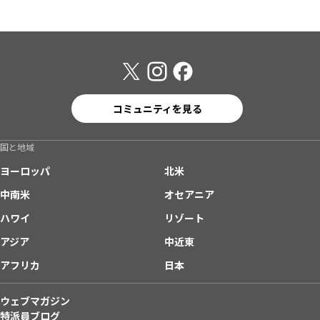
コミュニティを見る
国と地域
ヨーロッパ
北米
中南米
オセアニア
ハワイ
リゾート
アジア
中近東
アフリカ
日本
ウェブマガジン
特派員ブログ