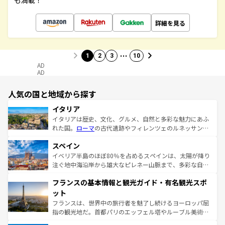
も満載！
詳細を見る
…
1
2
3
10
AD
AD
人気の国と地域から探す
イタリア
イタリアは歴史、文化、グルメ、自然と多彩な魅力にあふ
れた国。
ローマ
の古代遺跡やフィレンツェのルネッサンス
美術、ヴェネツィアの運河など、歴史あるスポットはもち
スペイン
ろん、トスカーナの美しい田園風景やアマルフィ海岸の絶
景など、自然景観も見逃せない。観光の合間には、本場の
イベリア半島のほぼ80％を占めるスペインは、太陽が降り
ピザやパスタなど、絶品のイタリア料理を堪能することも
注ぐ地中海沿岸から雄大なピレネー山脈まで、多彩な自然
できる。朝目覚めてから夜眠るまで、すべての瞬間を楽し
と文化が詰まったヨーロッパ屈指の旅行先だ。多様な地域
フランスの基本情報と観光ガイド・有名観光スポ
ませてくれるイタリアで、忘れられない旅をしてみよう！
文化が根付くこの国では、情熱的なフラメンコ、熱気あふ
なお、新着のイタリア情報は
コンテンツ一覧
を参照してほ
れる闘牛、そして美味しいタパスが生活の一部となってい
ット
しい。
る。首都マドリードの洗練された雰囲気や、バルセロナの
フランスは、世界中の旅行者を魅了し続けるヨーロッパ屈
アートに溢れた街角から、地方では古代ローマ遺跡や中世
指の観光地だ。首都パリのエッフェル塔やルーブル美術館
の城塞都市、穏やかなビーチリゾートまで多彩な表情を見
といった象徴的なスポットから、田舎町の古風な美しさま