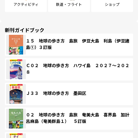
アクティビティ
鉄道・フライト
ショップ
新刊ガイドブック
１５ 地球の歩き方 島旅 伊豆大島 利島（伊豆諸
島①）３訂版
Ｃ０２ 地球の歩き方 ハワイ島 ２０２７～２０２
８
Ｊ３３ 地球の歩き方 墨田区
０２ 地球の歩き方 島旅 奄美大島 喜界島 加計
呂麻島（奄美群島１） ５訂版