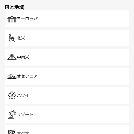
の多様性あふれるカラフルな町は、どこを歩いても新しい
国と地域
発見がある。さらに、治安のよさや充実した公共交通機関
も、旅行者にとっては魅力的なポイント。グルメも豊富
で、ホーカーズは地元の風情を楽しめる外せないスポット
ヨーロッパ
だ。訪れる人を飽きさせないシンガポールで、多様な魅力
を体感しよう。 なお、新着のシンガポール情報は
コンテン
ツ一覧
を参照してほしい。
北米
中南米
オセアニア
ハワイ
リゾート
アジア