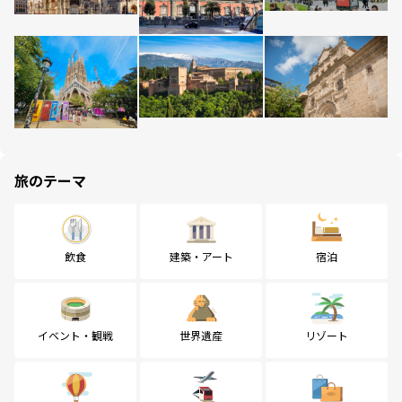
旅のテーマ
飲食
建築・アート
宿泊
イベント・観戦
世界遺産
リゾート