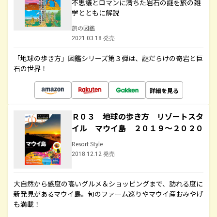
不思議とロマンに満ちた岩石の謎を旅の雑
学とともに解説
旅の図鑑
2021.03.18 発売
「地球の歩き方」図鑑シリーズ第３弾は、謎だらけの奇岩と巨
石の世界！
詳細を見る
Ｒ０３ 地球の歩き方 リゾートスタ
イル マウイ島 ２０１９～２０２０
Resort Style
2018.12.12 発売
大自然から感度の高いグルメ＆ショッピングまで、訪れる度に
新発見があるマウイ島。旬のファーム巡りやマウイ産おみやげ
も満載！