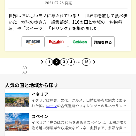
2021.07.26 発売
世界はおいしいモノにあふれている！ 世界中を旅して食べ歩
いた「地球の歩き方」編集部が、116の国と地域の「名物料
理」や「スイーツ」「ドリンク」を集めました。
詳細を見る
…
1
2
3
4
18
AD
AD
人気の国と地域から探す
イタリア
イタリアは歴史、文化、グルメ、自然と多彩な魅力にあふ
れた国。
ローマ
の古代遺跡やフィレンツェのルネッサンス
美術、ヴェネツィアの運河など、歴史あるスポットはもち
スペイン
ろん、トスカーナの美しい田園風景やアマルフィ海岸の絶
景など、自然景観も見逃せない。観光の合間には、本場の
イベリア半島のほぼ80％を占めるスペインは、太陽が降り
ピザやパスタなど、絶品のイタリア料理を堪能することも
注ぐ地中海沿岸から雄大なピレネー山脈まで、多彩な自然
できる。朝目覚めてから夜眠るまで、すべての瞬間を楽し
と文化が詰まったヨーロッパ屈指の旅行先だ。多様な地域