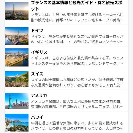
フランスの基本情報と観光ガイド・有名観光スポ
ませてくれるイタリアで、忘れられない旅をしてみよう！
文化が根付くこの国では、情熱的なフラメンコ、熱気あふ
なお、新着のイタリア情報は
コンテンツ一覧
を参照してほ
れる闘牛、そして美味しいタパスが生活の一部となってい
ット
しい。
る。首都マドリードの洗練された雰囲気や、バルセロナの
フランスは、世界中の旅行者を魅了し続けるヨーロッパ屈
アートに溢れた街角から、地方では古代ローマ遺跡や中世
指の観光地だ。首都パリのエッフェル塔やルーブル美術館
の城塞都市、穏やかなビーチリゾートまで多彩な表情を見
といった象徴的なスポットから、田舎町の古風な美しさま
せる。地方によって風土や気候が異なるスペインはその個
ドイツ
で、幅広い魅力が詰まっている。華麗な宮殿、歴史的な大
性で訪れる人を魅了する。 なお、新着のスペイン情報は
コ
聖堂、美しいビーチ、そして豊かな自然が、訪れる者を心
ドイツは、豊かな歴史と多彩な文化が交差するヨーロッパ
ンテンツ一覧
を参照してほしい。
から魅了する。また、フランスは美食の国としても知ら
の中心に位置する国。中世の街並みが残るロマンチック街
れ、フランス料理はユネスコ無形文化遺産にも登録されて
道から、未来を先取りするようなモダンな都市まで多様な
イギリス
いる。シャンパンの発祥地であるランス、プロヴァンスの
顔を持つこの国は、どこを歩いても飽きることがない。ベ
香り高いラベンダー畑など、多彩な楽しみ方が可能だ。さ
ルリンの文化的活気、バイエルン州のアルプスの絶景、そ
イギリスは、古きよき伝統と最先端が共存する国。ウェス
らに、パリ以外の地域にも魅力が溢れており、どの街角に
してライン川沿いのワイン畑といった風景は必見。ビール
トミンスター寺院や大英博物館のようなランドマーク、歴
も豊かな歴史と文化が息づいている。パリ以外の個性あふ
とソーセージを味わいながら地元の人と過ごす楽しい時間
史ある大学都市、美しい丘陵地帯や牧歌的な風景など、エ
れる地方に足を運ぶとそれぞれで全く異なる文化を体験で
スイス
は、お酒好きな人にはぜひ体験してほしい。 なお、新着の
リアごとに異なる魅力がある。また、優雅なアフタヌーン
きるだろう。 なお、新着のフランス情報は
コンテンツ一覧
ドイツ情報は
コンテンツ一覧
を参照してほしい。
ティー、ビール好きにはたまらない英国パブ、サッカー観
スイスの国土面積は九州ほどの広さだが、運行時刻が正確
を参照してほしい。
戦など、本場だからこそできる体験も豊富。イギリスを旅
な交通網が整備されており、初心者でも安心して個人旅行
して楽しみつくそう。 なお、新着のイギリス情報は
コンテ
を楽しめる。日本同様に時刻表どおりの旅が可能だ。中世
アメリカ
ンツ一覧
を参照してほしい。
の建物がそのまま残る町や、スイスならではのユニークな
博物館もあり、アルプス観光だけでなく町歩きも満喫する
アメリカ合衆国は、広大な土地と多様な文化が魅力の国。
ことができる。国民の所得が高いため物価も高いが、旅行
東海岸の都市部から西海岸のカリフォルニアまで、訪れる
者向けの交通パス提供のサービスもあり、うまく活用すれ
場所ごとに異なる風景と体験が待っている。ニューヨーク
ハワイ
ば市内交通費無料で観光を楽しむこともできる。 なお、新
のような巨大都市は、観光、ショッピング、エンターテイ
着のスイス情報は
コンテンツ一覧
を参照してほしい。
ンメントが詰まった刺激的なスポットだ。一方、アメリカ
年間を通じて温暖な気候に恵まれ、多くの島で構成される
西部には大自然が広がり、グランドキャニオンやイエロー
ハワイは、どの島も独自の魅力をもっている。大自然の神