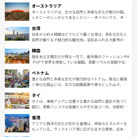
ストーン国立公園といった絶景が堪能できる。さらに、南
秘を感じたいなら、火山が生み出した壮大な景観を誇るハ
オーストラリア
部のニューオーリンズでは、音楽と美食が融合した独特の
ワイ島は見逃せない。また、定番の観光地といえばオアフ
文化が魅力。旅行者はアメリカの各地域で異なる魅力を楽
島だが、静かな自然を求めるならマウイ島やカウアイ島が
オーストラリアは、壮大な自然と多様な文化が魅力の国。
しみながら、その多様性と豊かな歴史を感じることができ
おすすめ。エメラルドグリーンに輝く海をはじめ、豊かな
シドニーのシンボルであるシドニー・オペラハウス、オー
るだろう。車でのロードトリップや列車の旅も、アメリカ
文化や歴史が息づいている。「アロハスピリット」と呼ば
ストラリア東海岸北部に広がる大サンゴ礁地帯グレートバ
ならではの贅沢な旅のスタイルだ。 なお、新着のアメリカ
台湾
れるおもてなしの心で訪れる人々を迎えてくれるハワイの
リアリーフや大陸中央部にそびえるウルル（エアーズロッ
情報は
コンテンツ一覧
を参照してほしい。
人々、おいしいローカルフードやハワイアンミュージッ
ク）、タスマニアの美しい原生林やケアンズの熱帯雨林な
日本から約４時間ほどでたどり着く台湾は、多彩な文化と
ク、伝統的なフラダンスなど、すべてがハワイの魅力を彩
ど、見どころがたくさん。また、カフェやワイン、オージ
自然が織りなす魅力的な観光地。活気あふれる大都市の台
っている。訪れるたびに新しい発見と感動が待っているハ
ービーフなどの食文化も豊かで、美味しいものであふれて
北やノスタルジックな町並みが人気な九份（ジォウフェ
ワイを、存分に味わってほしい。 なお、新着のハワイ情報
韓国
いる。アクティビティも充実しており、サーフィンやダイ
ン）、静ひつな山岳地帯である台湾東部など、都市の喧騒
は
コンテンツ一覧
を参照してほしい。
ビング、ハイキングなど、アウトドア好きにはたまらな
と山間の静けさが共存しており、訪れる人に新しい発見と
歴史ある王朝文化が残る一方で、最先端のファッションやK
い。オーストラリアの多彩な魅力を存分に味わいつくそ
驚きをもたらしてくれる。また、奥深い台湾の食文化も魅
-POPで世界を席巻している韓国。首都ソウルの宮殿や伝統
う。 なお、新着のオーストラリア情報は
コンテンツ一覧
を
力で、夜市などの屋台グルメから高級料理、ヘルシーで美
家屋が並ぶエリアでは韓国の歴史と文化に浸ることがで
参照してほしい。
ベトナム
容にもいいと評判のスイーツなど、バラエティ豊かな料理
き、地方に足を延ばせば四季折々の自然美を楽しむことが
が味わえる。 なお、新着の台湾情報は
コンテンツ一覧
を参
できる。そして、キムチや焼肉、絶品のストリートフード
豊かな自然と多様な文化が魅力的なベトナム。南北に細長
照してほしい。
まで、さまざまな韓国料理が待っている。夜には、韓国な
く伸びる国土には、広大な田園風景や青々とした山々、世
らではのナイトライフも堪能できる。あたたかいホスピタ
界遺産に登録された壮大な自然景観が点在し、都市部では
タイ
リティに包まれながら、韓国の多彩な魅力を心ゆくまで味
急速な発展と共に伝統が息づく。ハノイの古い町並みやホ
わってみてほしい。 なお、新着の韓国情報は
コンテンツ一
ーチミン市のフランス統治時代の建物も、独特の雰囲気を
タイは、東南アジアに位置する豊かな自然と歴史が息づく
覧
を参照してほしい。
醸し出している。また、バラエティの豊かさとおいしさで
国だ。首都バンコクは高層ビルが立ち並ぶ一方、伝統的な
世界中の食通を魅了してやまないベトナム料理も魅力のひ
寺院や市場がいたるところに点在し、古きよき文化と現代
香港
とつ。フォーやバインミー、ベトナムコーヒーなどは、ぜ
の活気が交差している。北部ではチェンマイなどの山岳地
ひ現地で味わいたい。どの地域を訪れてもあたたかい人々
帯で自然と触れ合い、南部ではプーケットやクラビの美し
アジアと西洋の文化が交わる香港は、特有のエネルギーを
が旅行者を迎えてくれるので、きっと忘れられない旅にな
いビーチでリゾート気分を楽しむことができる。タイ料理
もっている。ヴィクトリア湾に広がる壮大な景色、近未来
るはずだ。 なお、新着のベトナム情報は
コンテンツ一覧
を
は世界的に有名で、屋台から高級レストランまで味覚を刺
的なアートスポット、そして歴史と現代が融合した町並