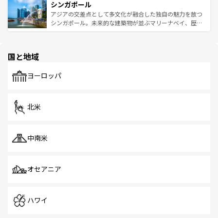
参照してほしい。
シンガポール
激する。気候は一年中温暖で、どの季節にも異なる楽しみ
み、どこを訪れても感動するはず。観光スポットが密集し
が待っている。親しみやすいタイの人々、仏教を中心とし
ており、効率よく見どころを回れるのも魅力。息をのむよ
アジアの交差点として多文化が融合した独自の魅力を放つ
た文化、そして多様な観光資源が、訪れる旅人を魅了し続
うな絶景から文化的な体験まで、香港を存分に楽しみ尽く
シンガポール。未来的な建築物が並ぶマリーナベイ、歴史
ける。 なお、新着のタイ情報は
コンテンツ一覧
を参照して
そう。 なお、新着の香港情報は
コンテンツ一覧
を参照して
と伝統を感じられるエスニックタウン、多数の緑豊かな公
ほしい。
ほしい。
園や自然保護区など、自然が調和した近代的な景観と文化
の多様性あふれるカラフルな町は、どこを歩いても新しい
国と地域
発見がある。さらに、治安のよさや充実した公共交通機関
も、旅行者にとっては魅力的なポイント。グルメも豊富
で、ホーカーズは地元の風情を楽しめる外せないスポット
ヨーロッパ
だ。訪れる人を飽きさせないシンガポールで、多様な魅力
を体感しよう。 なお、新着のシンガポール情報は
コンテン
ツ一覧
を参照してほしい。
北米
中南米
オセアニア
ハワイ