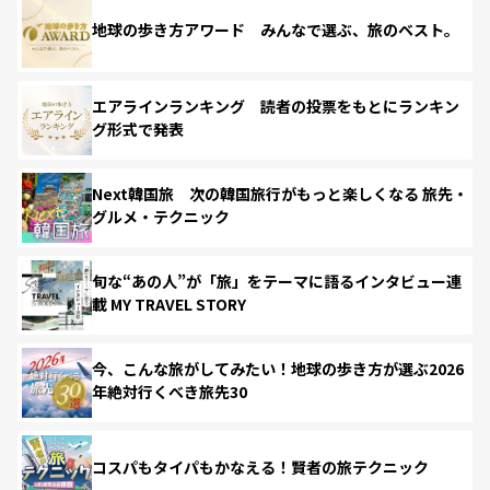
地球の歩き方アワード みんなで選ぶ、旅のベスト。
エアラインランキング 読者の投票をもとにランキン
グ形式で発表
Next韓国旅 次の韓国旅行がもっと楽しくなる 旅先・
グルメ・テクニック
旬な“あの人”が「旅」をテーマに語るインタビュー連
載 MY TRAVEL STORY
今、こんな旅がしてみたい！地球の歩き方が選ぶ2026
年絶対行くべき旅先30
コスパもタイパもかなえる！賢者の旅テクニック