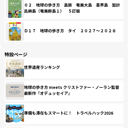
０２ 地球の歩き方 島旅 奄美大島 喜界島 加計
呂麻島（奄美群島１） ５訂版
Ｄ１７ 地球の歩き方 タイ ２０２７～２０２８
特設ページ
世界遺産ランキング
地球の歩き方 meets クリストファー・ノーラン監督
最新作『オデュッセイア』
準備も滞在もスマートに！ トラベルハック2026