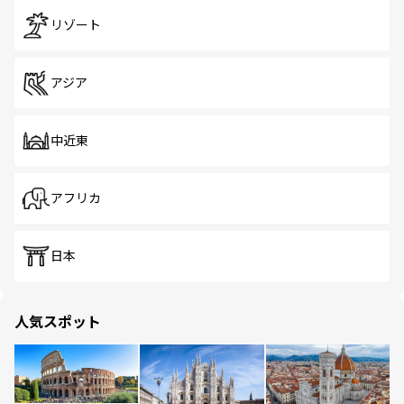
リゾート
アジア
中近東
アフリカ
日本
人気スポット