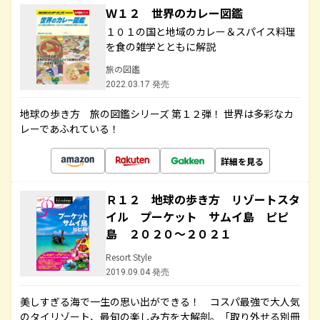
Ｗ１２ 世界のカレー図鑑
１０１の国と地域のカレー＆スパイス料理
を食の雑学とともに解説
旅の図鑑
2022.03.17 発売
地球の歩き方 旅の図鑑シリーズ 第１２弾！ 世界は多彩なカ
レーであふれている！
詳細を見る
Ｒ１２ 地球の歩き方 リゾートスタ
イル プーケット サムイ島 ピピ
島 ２０２０～２０２１
Resort Style
2019.09.04 発売
美しすぎる海で一生の思い出ができる！ コスパ最強で大人気
のタイリゾート、最旬の楽しみ方を大解剖。「取り外せる別冊