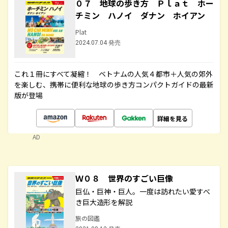
０７ 地球の歩き方 Ｐｌａｔ ホー
チミン ハノイ ダナン ホイアン
Plat
2024.07.04 発売
これ１冊にすべて凝縮！ ベトナムの人気４都市＋人気の郊外
を楽しむ、携帯に便利な地球の歩き方コンパクトガイドの最新
版が登場
詳細を見る
AD
Ｗ０８ 世界のすごい巨像
巨仏・巨神・巨人。一度は訪れたい愛すべ
き巨大造形を解説
旅の図鑑