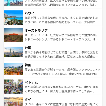
博物館もあり、アルプス観光だけでなく町歩きも満喫する
アメリカ合衆国は、広大な土地と多様な文化が魅力の国。
ことができる。国民の所得が高いため物価も高いが、旅行
東海岸の都市部から西海岸のカリフォルニアまで、訪れる
者向けの交通パス提供のサービスもあり、うまく活用すれ
場所ごとに異なる風景と体験が待っている。ニューヨーク
ハワイ
ば市内交通費無料で観光を楽しむこともできる。 なお、新
のような巨大都市は、観光、ショッピング、エンターテイ
着のスイス情報は
コンテンツ一覧
を参照してほしい。
ンメントが詰まった刺激的なスポットだ。一方、アメリカ
年間を通じて温暖な気候に恵まれ、多くの島で構成される
西部には大自然が広がり、グランドキャニオンやイエロー
ハワイは、どの島も独自の魅力をもっている。大自然の神
ストーン国立公園といった絶景が堪能できる。さらに、南
秘を感じたいなら、火山が生み出した壮大な景観を誇るハ
オーストラリア
部のニューオーリンズでは、音楽と美食が融合した独特の
ワイ島は見逃せない。また、定番の観光地といえばオアフ
文化が魅力。旅行者はアメリカの各地域で異なる魅力を楽
島だが、静かな自然を求めるならマウイ島やカウアイ島が
オーストラリアは、壮大な自然と多様な文化が魅力の国。
しみながら、その多様性と豊かな歴史を感じることができ
おすすめ。エメラルドグリーンに輝く海をはじめ、豊かな
シドニーのシンボルであるシドニー・オペラハウス、オー
るだろう。車でのロードトリップや列車の旅も、アメリカ
文化や歴史が息づいている。「アロハスピリット」と呼ば
ストラリア東海岸北部に広がる大サンゴ礁地帯グレートバ
ならではの贅沢な旅のスタイルだ。 なお、新着のアメリカ
台湾
れるおもてなしの心で訪れる人々を迎えてくれるハワイの
リアリーフや大陸中央部にそびえるウルル（エアーズロッ
情報は
コンテンツ一覧
を参照してほしい。
人々、おいしいローカルフードやハワイアンミュージッ
ク）、タスマニアの美しい原生林やケアンズの熱帯雨林な
日本から約４時間ほどでたどり着く台湾は、多彩な文化と
ク、伝統的なフラダンスなど、すべてがハワイの魅力を彩
ど、見どころがたくさん。また、カフェやワイン、オージ
自然が織りなす魅力的な観光地。活気あふれる大都市の台
っている。訪れるたびに新しい発見と感動が待っているハ
ービーフなどの食文化も豊かで、美味しいものであふれて
北やノスタルジックな町並みが人気な九份（ジォウフェ
ワイを、存分に味わってほしい。 なお、新着のハワイ情報
韓国
いる。アクティビティも充実しており、サーフィンやダイ
ン）、静ひつな山岳地帯である台湾東部など、都市の喧騒
は
コンテンツ一覧
を参照してほしい。
ビング、ハイキングなど、アウトドア好きにはたまらな
と山間の静けさが共存しており、訪れる人に新しい発見と
歴史ある王朝文化が残る一方で、最先端のファッションやK
い。オーストラリアの多彩な魅力を存分に味わいつくそ
驚きをもたらしてくれる。また、奥深い台湾の食文化も魅
-POPで世界を席巻している韓国。首都ソウルの宮殿や伝統
う。 なお、新着のオーストラリア情報は
コンテンツ一覧
を
力で、夜市などの屋台グルメから高級料理、ヘルシーで美
家屋が並ぶエリアでは韓国の歴史と文化に浸ることがで
参照してほしい。
ベトナム
容にもいいと評判のスイーツなど、バラエティ豊かな料理
き、地方に足を延ばせば四季折々の自然美を楽しむことが
が味わえる。 なお、新着の台湾情報は
コンテンツ一覧
を参
できる。そして、キムチや焼肉、絶品のストリートフード
豊かな自然と多様な文化が魅力的なベトナム。南北に細長
照してほしい。
まで、さまざまな韓国料理が待っている。夜には、韓国な
く伸びる国土には、広大な田園風景や青々とした山々、世
らではのナイトライフも堪能できる。あたたかいホスピタ
界遺産に登録された壮大な自然景観が点在し、都市部では
タイ
リティに包まれながら、韓国の多彩な魅力を心ゆくまで味
急速な発展と共に伝統が息づく。ハノイの古い町並みやホ
わってみてほしい。 なお、新着の韓国情報は
コンテンツ一
ーチミン市のフランス統治時代の建物も、独特の雰囲気を
タイは、東南アジアに位置する豊かな自然と歴史が息づく