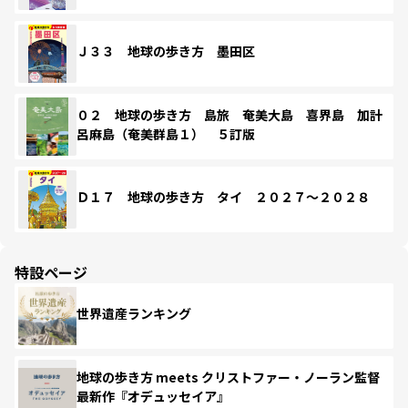
Ｊ３３ 地球の歩き方 墨田区
０２ 地球の歩き方 島旅 奄美大島 喜界島 加計
呂麻島（奄美群島１） ５訂版
Ｄ１７ 地球の歩き方 タイ ２０２７～２０２８
特設ページ
世界遺産ランキング
地球の歩き方 meets クリストファー・ノーラン監督
最新作『オデュッセイア』