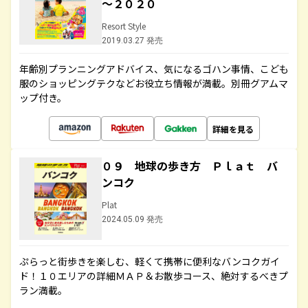
～２０２０
Resort Style
2019.03.27 発売
年齢別プランニングアドバイス、気になるゴハン事情、こども
服のショッピングテクなどお役立ち情報が満載。別冊グアムマ
ップ付き。
詳細を見る
０９ 地球の歩き方 Ｐｌａｔ バ
ンコク
Plat
2024.05.09 発売
ぷらっと街歩きを楽しむ、軽くて携帯に便利なバンコクガイ
ド！１０エリアの詳細ＭＡＰ＆お散歩コース、絶対するべきプ
ラン満載。