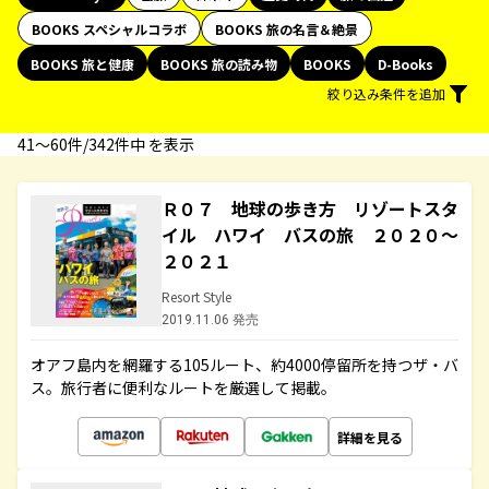
BOOKS スペシャルコラボ
BOOKS 旅の名言＆絶景
BOOKS 旅と健康
BOOKS 旅の読み物
BOOKS
D-Books
絞り込み条件を追加
41〜60件/342件中 を表示
Ｒ０７ 地球の歩き方 リゾートスタ
イル ハワイ バスの旅 ２０２０～
２０２１
Resort Style
2019.11.06 発売
オアフ島内を網羅する105ルート、約4000停留所を持つザ・バ
ス。旅行者に便利なルートを厳選して掲載。
詳細を見る