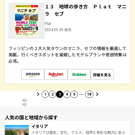
１３ 地球の歩き方 Ｐｌａｔ マニ
ラ セブ
Plat
2024.05.30 発売
フィリピンの２大人気タウンのマニラ、セブの情報を厳選して
掲載。行くべきスポットを凝縮したモデルプランや巻頭特集は
必見。
詳細を見る
…
1
2
3
4
5
18
AD
AD
人気の国と地域から探す
イタリア
イタリアは歴史、文化、グルメ、自然と多彩な魅力にあふ