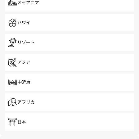
オセアニア
ハワイ
リゾート
アジア
中近東
アフリカ
日本