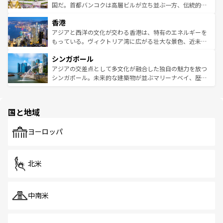
覧
を参照してほしい。
醸し出している。また、バラエティの豊かさとおいしさで
国だ。首都バンコクは高層ビルが立ち並ぶ一方、伝統的な
世界中の食通を魅了してやまないベトナム料理も魅力のひ
寺院や市場がいたるところに点在し、古きよき文化と現代
香港
とつ。フォーやバインミー、ベトナムコーヒーなどは、ぜ
の活気が交差している。北部ではチェンマイなどの山岳地
ひ現地で味わいたい。どの地域を訪れてもあたたかい人々
帯で自然と触れ合い、南部ではプーケットやクラビの美し
アジアと西洋の文化が交わる香港は、特有のエネルギーを
が旅行者を迎えてくれるので、きっと忘れられない旅にな
いビーチでリゾート気分を楽しむことができる。タイ料理
もっている。ヴィクトリア湾に広がる壮大な景色、近未来
るはずだ。 なお、新着のベトナム情報は
コンテンツ一覧
を
は世界的に有名で、屋台から高級レストランまで味覚を刺
的なアートスポット、そして歴史と現代が融合した町並
参照してほしい。
シンガポール
激する。気候は一年中温暖で、どの季節にも異なる楽しみ
み、どこを訪れても感動するはず。観光スポットが密集し
が待っている。親しみやすいタイの人々、仏教を中心とし
ており、効率よく見どころを回れるのも魅力。息をのむよ
アジアの交差点として多文化が融合した独自の魅力を放つ
た文化、そして多様な観光資源が、訪れる旅人を魅了し続
うな絶景から文化的な体験まで、香港を存分に楽しみ尽く
シンガポール。未来的な建築物が並ぶマリーナベイ、歴史
ける。 なお、新着のタイ情報は
コンテンツ一覧
を参照して
そう。 なお、新着の香港情報は
コンテンツ一覧
を参照して
と伝統を感じられるエスニックタウン、多数の緑豊かな公
ほしい。
ほしい。
園や自然保護区など、自然が調和した近代的な景観と文化
の多様性あふれるカラフルな町は、どこを歩いても新しい
国と地域
発見がある。さらに、治安のよさや充実した公共交通機関
も、旅行者にとっては魅力的なポイント。グルメも豊富
で、ホーカーズは地元の風情を楽しめる外せないスポット
ヨーロッパ
だ。訪れる人を飽きさせないシンガポールで、多様な魅力
を体感しよう。 なお、新着のシンガポール情報は
コンテン
ツ一覧
を参照してほしい。
北米
中南米