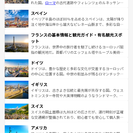
れた国。
ローマ
の古代遺跡やフィレンツェのルネッサンス
美術、ヴェネツィアの運河など、歴史あるスポットはもち
スペイン
ろん、トスカーナの美しい田園風景やアマルフィ海岸の絶
景など、自然景観も見逃せない。観光の合間には、本場の
イベリア半島のほぼ80％を占めるスペインは、太陽が降り
ピザやパスタなど、絶品のイタリア料理を堪能することも
注ぐ地中海沿岸から雄大なピレネー山脈まで、多彩な自然
できる。朝目覚めてから夜眠るまで、すべての瞬間を楽し
と文化が詰まったヨーロッパ屈指の旅行先だ。多様な地域
フランスの基本情報と観光ガイド・有名観光スポ
ませてくれるイタリアで、忘れられない旅をしてみよう！
文化が根付くこの国では、情熱的なフラメンコ、熱気あふ
なお、新着のイタリア情報は
コンテンツ一覧
を参照してほ
れる闘牛、そして美味しいタパスが生活の一部となってい
ット
しい。
る。首都マドリードの洗練された雰囲気や、バルセロナの
フランスは、世界中の旅行者を魅了し続けるヨーロッパ屈
アートに溢れた街角から、地方では古代ローマ遺跡や中世
指の観光地だ。首都パリのエッフェル塔やルーブル美術館
の城塞都市、穏やかなビーチリゾートまで多彩な表情を見
といった象徴的なスポットから、田舎町の古風な美しさま
せる。地方によって風土や気候が異なるスペインはその個
ドイツ
で、幅広い魅力が詰まっている。華麗な宮殿、歴史的な大
性で訪れる人を魅了する。 なお、新着のスペイン情報は
コ
聖堂、美しいビーチ、そして豊かな自然が、訪れる者を心
ドイツは、豊かな歴史と多彩な文化が交差するヨーロッパ
ンテンツ一覧
を参照してほしい。
から魅了する。また、フランスは美食の国としても知ら
の中心に位置する国。中世の街並みが残るロマンチック街
れ、フランス料理はユネスコ無形文化遺産にも登録されて
道から、未来を先取りするようなモダンな都市まで多様な
イギリス
いる。シャンパンの発祥地であるランス、プロヴァンスの
顔を持つこの国は、どこを歩いても飽きることがない。ベ
香り高いラベンダー畑など、多彩な楽しみ方が可能だ。さ
ルリンの文化的活気、バイエルン州のアルプスの絶景、そ
イギリスは、古きよき伝統と最先端が共存する国。ウェス
らに、パリ以外の地域にも魅力が溢れており、どの街角に
してライン川沿いのワイン畑といった風景は必見。ビール
トミンスター寺院や大英博物館のようなランドマーク、歴
も豊かな歴史と文化が息づいている。パリ以外の個性あふ
とソーセージを味わいながら地元の人と過ごす楽しい時間
史ある大学都市、美しい丘陵地帯や牧歌的な風景など、エ
れる地方に足を運ぶとそれぞれで全く異なる文化を体験で
スイス
は、お酒好きな人にはぜひ体験してほしい。 なお、新着の
リアごとに異なる魅力がある。また、優雅なアフタヌーン
きるだろう。 なお、新着のフランス情報は
コンテンツ一覧
ドイツ情報は
コンテンツ一覧
を参照してほしい。
ティー、ビール好きにはたまらない英国パブ、サッカー観
スイスの国土面積は九州ほどの広さだが、運行時刻が正確
を参照してほしい。
戦など、本場だからこそできる体験も豊富。イギリスを旅
な交通網が整備されており、初心者でも安心して個人旅行
して楽しみつくそう。 なお、新着のイギリス情報は
コンテ
を楽しめる。日本同様に時刻表どおりの旅が可能だ。中世
アメリカ
ンツ一覧
を参照してほしい。
の建物がそのまま残る町や、スイスならではのユニークな